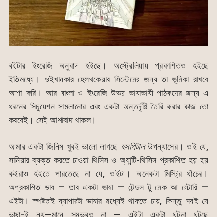
বইটার ইংরেজি অনুবাদ হইছে। অস্ট্রেলিয়ায় প্রকাশিতও হইছে
ইতিমধ্যে। ওইখানকার হেলথকেয়ার সিস্টেমের জন্য তা ভূমিকা রাখবে
আশা করি। আর বাংলা ও ইংরেজি উভয় ভাষাভাষী পাঠকদের জন্য এ
ধরনের সিচুয়েশন সামলানোর এবং একটা অন্তর্দৃষ্টি তৈরি করার কাজ তো
করবেই। সেই আশাবাদ থাকল।
আমার একটা জিনিস খুবই ভালো লাগছে
হসপিটাল
উপন্যাসের। ওই যে,
সানিয়ার ব্যক্ত করতে চাওয়া থিসিস ও অ্যান্টি-থিসিস প্রকাশিত হয় হয়
কইরাও হইতে পারতেছে না যে, ওইটা। অনেকটা মিস্ট্রি ধাঁচের।
অপ্রকাশিত ভাব — তার একটা ভাষা — টেন্ডস টু মেক আ স্টোরি —
এইটা। স্পষ্টতই ব্যাপারটা ভাষার মধ্যেই থাকতে চায়, কিন্তু সবই যে
ভাষা-ই নয়—মানে সম্ভবও না — এইটা একটা ঘটনা ঘটছে