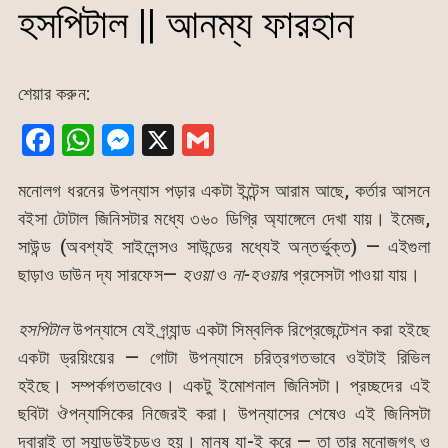
হসপিটাল || আনম্য ফারহান
শেয়ার করুন:
F
W
M
X
G
a
h
e
m
মনোলগ ধরনের উপন্যাস পড়ার একটা ইন্টেন্স আরাম আছে, কর্তার আসনে
c
at
s
ai
বইসা টোটাল জিনিসটার মধ্যে ৩৬০ ডিগ্রি অ্যাঙ্গেলে দেখা যায়। ইমেজ,
e
s
s
l
সাউন্ড (অবশ্যই সাইলেন্সও সাউন্ডের মধ্যেই অন্তর্ভুক্ত) — এইগুলা
b
A
e
ছাড়াও ডাউন দ্য সারফেস—
হওয়া
ও
না-হওয়া
র প্রসেসটা পাওয়া যায়।
o
p
n
o
p
g
হসপিটাল
উপন্যাসে যেই গ্র্যান্ড একটা সিম্বলিক রিপ্রেজেন্টেশন করা হইছে
k
er
একটা ড্রয়িংয়ের — গোটা উপন্যাসে চরিত্রগতভাবে ওইটাই রিভিল
হইছে। সম্পর্কগতভাবেও। একটু ইমোশনাল জিনিসটা। প্রচ্ছদের এই
ছবিটা ঔপন্যাসিকের নিজেরই করা। উপন্যাসের শেষেও এই জিনিসটা
দ্বারাই তা স্যান্ডউইচডও হয়। মানুষ যা-ই করে — তা তার মনোজগৎ ও