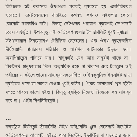
রিলিজকে হল্ট করানোর ঔষধগুলা প্রায়ই ব্যবহৃত হয় এমপিরিক্যল
ওয়েতে। রেস্টলেসনেস থামাইতে কখনও কখনও এইগুলার কোনো
কোনোটা দরকারিও বটে। কিন্তু সেইগুলার প্রয়োগ প্রায়শই স্পেশালটি
চয়েস বহির্ভূত। উপরন্তু এই মেডিকেশনগুলার টলারিবিলিটি খুবই ন্যারো।
উইথড্রয়াল সিনড্রোমও টেরিফিক লেভেলের। এবং ঔষধ গ্রহনজনিত
দীর্ঘমেয়াদী নানারকম শারীরিক ও মানসিক জটিলতার উদ্ভব হয়।
অ্যাপিয়ারেন্স পাল্টায়ে যায়। মানুষটাই যেন আর মানুষটা থাকে না।
নিকটস্থ মানুষজনের দিলে অত্যধিক রহম না থাকলে এবং টলারেন্স ওই
পর্যায়ের না হইলে তাদের সাহায্য-সহযোগিতা ও ইনক্লুসিভ ইনসাইট ছাড়া
ব্যক্তির পক্ষে তা সামাল দেওয়া খুবই কঠিন। ‘প্রায় অসম্ভব’ শব্দ দুইটা
বলতে পারলে ভালো হইত। কিন্তু ব্যক্তি নিজেও নিজেকে কম সাহায্য
করে না। ওইটা সিগনিফিকেন্ট।
…
কম্বাইন্ড ট্রিটমেন্ট স্ট্র্যাটেজি উইথ কাউন্সেলিং এন্ড নেসেসারি টার্গেটেড
মেডিকেশনের আলাপটা হইতে পারে সিস্টেম, ইন্ডাস্ট্রি বা সভ্যতার জন্য