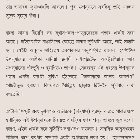
তার ভাষারই ফ্র্যাঞ্চাইজি আসলে। পুরা উপন্যাসে সবকিছু তাই একদম
সূত্রে সূত্রে গাঁথা।
বাংলা ভাষায় বিদেশি সব স্থান-কাল-পাত্রদেরকে পড়ার একটা মজা
আছে। মাইগ্রেটেড বাঙালিদের যেহেতু ভাষার সুবিধাটা আছে, তাই মজাটা
হয়। যেইটা অনুবাদ সাহিত্যে একপ্রকার অনুপস্থিত থাকে।
হসপিটাল
উপন্যাসের লেখিকা সানিয়া রুশদী মাইগ্রেটেড অস্ট্রেলিয়ান আর
উপন্যাসের পটভূমি ও ব্যাপ্তিও তা-ই। সেইজন্য এই ধরনের উপন্যাস
পড়ার একটা বাড়তি সুবিধা হইতেছে “অজানাকে জানার আকর্ষণ”
গোচরীভূত হওয়া। বিষয়গত বৈচিত্র্য ছাড়াও বিল্ট-ইন সুবিধার কথা
বলতেছি।
এস্টাবলিশমেন্ট এবং দৃশ্যগত অর্ডারকে (বিন্যাস) প্রশ্ন করতে পারার গুণে
গুণান্বিত এই উপন্যাসকে চিরায়ত এবম্বিধ গুণসম্পন্ন ভাবলে ভুল হবে।
কারণ, এইটা একই সঙ্গে সুনির্দিষ্ট সমাধানও বাতলায়। মানসিক অসুস্থতার
বিভিন্ন ধাপে করণীয় সম্পর্কে একটা অভিজ্ঞতা লব্ধ হয়। হোপলেসনেস