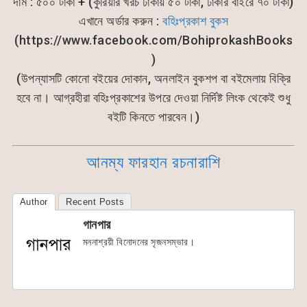
দাম : ৫০০ টাকা + (কুরিয়ার খরচ ঢাকায় ৫০ টাকা, ঢাকার বাইরে ৭০ টাকা)
এখানে অর্ডার করুন :
বহিঃপ্রকাশ বুকস
(https://www.facebook.com/BohiprokashBooks
)
(উপন্যাসটি কোনো বইয়ের দোকান, অনলাইন বুকশপ বা বইমেলায় বিক্রি
হবে না। আগ্রহীরা বহিঃপ্রকাশের উপরে দেওয়া নির্দিষ্ট লিংক থেকেই শুধু
বইটি কিনতে পারবেন।)
আনম্য ফারহান রচনারাশি
Author
Recent Posts
গানপার
মননাশ্রয়ী বিনোদনের সৃজনসম্ভার।