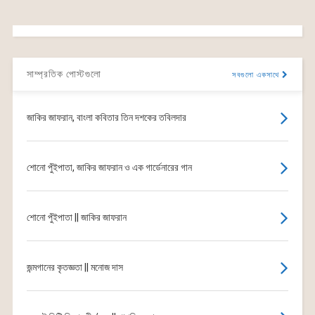
সাম্প্রতিক পোস্টগুলো
সবগুলো একসাথে
জাকির জাফরান, বাংলা কবিতার তিন দশকের তবিলদার
শোনো পুঁইপাতা, জাকির জাফরান ও এক গার্ডেনারের গান
শোনো পুঁইপাতা || জাকির জাফরান
জন্মগানের কৃতজ্ঞতা || মনোজ দাস