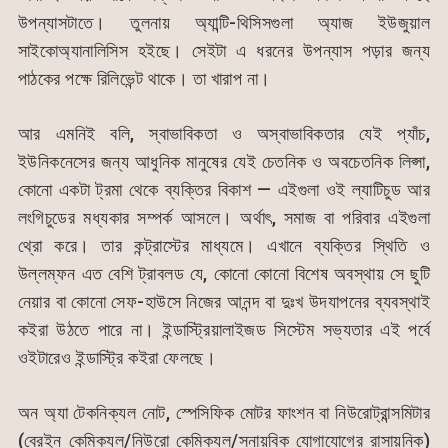
উপন্যাসটাতে। তুলনায় অ্যান্টি-থিসিসগুলা অ্যাজ ইউজুয়াল
সাইকোঅ্যানালিসিস হইছে। সেইটা এ ধরনের উপন্যাস পড়ার জন্য
পাঠকের পক্ষে রিলিভেন্ট থাকে। তা খারাপ না।
আর এমনিই বলি, স্বাভাবিকতা ও অস্বাভাবিকতার যেই প্যাঁচ,
ইউনিকনেসের জন্য আধুনিক মানুষের যেই চেতনিক ও অবচেতনিক লিপ্সা,
কোনো একটা ট্রমা থেকে ব্যক্তির বিকাশ — এইগুলা ওই ল্যাটিচুড আর
লংগিচুডের মধ্যকার সম্পর্ক আসলে। অর্থাৎ, সমাজ বা পরিবার এইগুলা
থ্রো করে। তার কন্ট্রাস্টের মাধ্যমে। এখানে ব্যক্তির স্থিতি ও
উল্লম্ফন এত বেশি ট্রাবলড যে, কোনো কোনো বিশেষ অবস্থায় সে ছুটি
নেয়ার বা কোনো সেফ-হাউসে নিজের আনন্দ বা দুঃখ উদযাপনের ব্যবস্থাই
কইরা উঠতে পারে না। ইন্ডাস্ট্রিয়ালাইজড সিস্টেম সভ্যতার এই পর্বে
ওইটারেও ইন্ডাস্ট্রি কইরা ফেলছে।
অন অ্যা টেকনিক্যল নোট, স্পেসিফিক মোটর ফাংশন বা নিউরোট্রান্সমিটার
(ব্রেইন কেমিক্যল/নিউরো কেমিক্যল/স্নায়বিক যোগাযোগের রাসায়নিক)