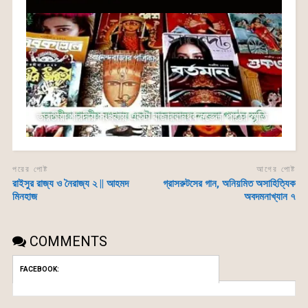
ভারতীয়া শারদীয় সংখ্যায় একটা বাজারবান্ধব নভেলা পাঠের স্মৃতি
পরের পোষ্ট
আগের পোষ্ট
রাইসুর রাজ্য ও নৈরাজ্য ২ || আহমদ
গ্রাসরুটসের গান, অনিয়মিত অসাহিত্যিক
মিনহাজ
অবদমনাখ্যান ৭
COMMENTS
FACEBOOK: