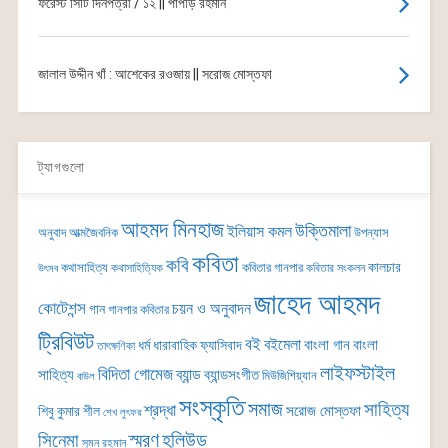
ফরেস্ট সিটি দিনপত্রী / ১২ || পাপড়ি রহমান
জালাল উদ্দীন খাঁ : আশেকের রওজায় || সরোজ মোস্তফা
ট্যাগগুলো
আহমদ মিনহাজ
উক্তিমালা
ইলিয়াস কমল
অনুবাদ
আত্মজৈবনিক
উপন্যাস
কবিতা
কবি
কালচার
কথাসাহিত্য
কবিতার গানপার
কথাসাহিত্যিক
কবিতার সংকলন
উৎসব
জাহেদ আহমদ
কোটেশন্স
চয়ন ও অনুবাদন
গান
গানপার কবিতার
ট্রিবিউট
বই
বইমেলা
বাংলা গান
বাংলা
ধর্ম
ধারাবাহিক
ফ্যাসিবাদ
তাৎক্ষণিকা
লাইফস্টাইল
বিদিতা গোমেজ
ব্যান্ড
সাহিত্য
ব্যান্ডসংগীত
মিউজিশিয়্যান
বাউল
সংস্কৃতি
সমাজ
সাহিত্য
শ্রদ্ধা
সরোজ মোস্তফা
শিবু কুমার শীল
শেখ লুৎফর
সিনেমা
স্মরণ
হলিউড
সুমন রহমান