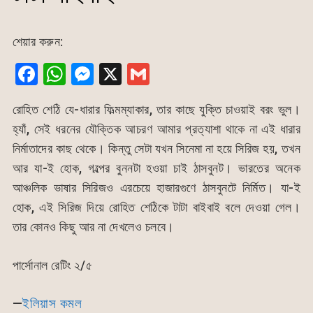
শেয়ার করুন:
F
W
M
X
G
a
h
e
m
রোহিত শেঠি যে-ধারার ফিল্মম্যাকার, তার কাছে যুক্তি চাওয়াই বরং ভুল।
c
at
s
ai
হ্যাঁ, সেই ধরনের যৌক্তিক আচরণ আমার প্রত্যাশা থাকে না এই ধারার
e
s
s
l
নির্মাতাদের কাছ থেকে। কিন্তু সেটা যখন সিনেমা না হয়ে সিরিজ হয়, তখন
b
A
e
আর যা-ই হোক, গল্পের বুননটা হওয়া চাই ঠাসবুনট। ভারতের অনেক
o
p
n
আঞ্চলিক ভাষার সিরিজও এরচেয়ে হাজারগুণে ঠাসবুনটে নির্মিত। যা-ই
o
p
g
হোক, এই সিরিজ দিয়ে রোহিত শেঠিকে টাটা বাইবাই বলে দেওয়া গেল।
k
er
তার কোনও কিছু আর না দেখলেও চলবে।
পার্সোনাল রেটিং ২/৫
—
ইলিয়াস কমল