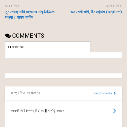
পরের পোষ্ট
আগের পোষ্ট
সুনামগঞ্জে সাদি মহম্মদের মাধুর্যমণ্ডিত
অন লেখালেখি, ইনফর্ম্যাল (দুস্রা দাগ)
সন্ধ্যা || শামস শামীম
COMMENTS
FACEBOOK:
সাম্প্রতিক পোস্টগুলো
সবগুলো একসাথে
ফরেস্ট সিটি দিনপত্রী / ১৩ || পাপড়ি রহমান