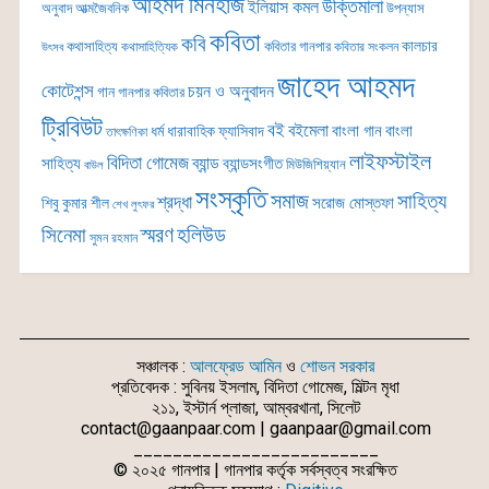
আহমদ মিনহাজ
উক্তিমালা
ইলিয়াস কমল
অনুবাদ
আত্মজৈবনিক
উপন্যাস
কবিতা
কবি
কালচার
কথাসাহিত্য
কবিতার গানপার
কথাসাহিত্যিক
কবিতার সংকলন
উৎসব
জাহেদ আহমদ
কোটেশন্স
চয়ন ও অনুবাদন
গান
গানপার কবিতার
ট্রিবিউট
বই
বইমেলা
বাংলা গান
বাংলা
ধর্ম
ধারাবাহিক
ফ্যাসিবাদ
তাৎক্ষণিকা
লাইফস্টাইল
বিদিতা গোমেজ
ব্যান্ড
সাহিত্য
ব্যান্ডসংগীত
মিউজিশিয়্যান
বাউল
সংস্কৃতি
সমাজ
সাহিত্য
শ্রদ্ধা
সরোজ মোস্তফা
শিবু কুমার শীল
শেখ লুৎফর
সিনেমা
স্মরণ
হলিউড
সুমন রহমান
সঞ্চালক :
আলফ্রেড আমিন
ও
শোভন সরকার
প্রতিবেদক : সুবিনয় ইসলাম, বিদিতা গোমেজ, মিল্টন মৃধা
২১১, ইস্টার্ন প্লাজা, আম্বরখানা, সিলেট
contact@gaanpaar.com | gaanpaar@gmail.com
_________________________
© ২০২৫ গানপার | গানপার কর্তৃক সর্বস্বত্ব সংরক্ষিত