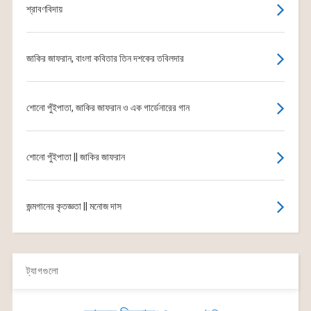
শ্রাবণবিদায়
জাকির জাফরান, বাংলা কবিতার তিন দশকের তবিলদার
শোনো পুঁইপাতা, জাকির জাফরান ও এক গার্ডেনারের গান
শোনো পুঁইপাতা || জাকির জাফরান
জন্মগানের কৃতজ্ঞতা || মনোজ দাস
ট্যাগগুলো