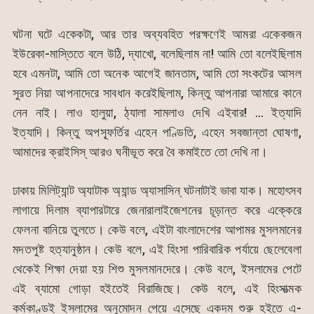
ঘটনা ঘটে একেকটা, আর তার অব্যবহিত পরক্ষণেই আমরা একেকজন
ইউরেকা-মাস্তিতে বলে উঠি, দ্যাখো, বলেছিলাম না! আমি তো বলেইছিলাম
হবে এমনটা, আমি তো অনেক আগেই জানতাম, আমি তো সংকটের আসল
সুরত নিয়া আপনাদেরে সাবধান করেইছিলাম, কিন্তু আপনারা আমারে কানে
নেন নাই। লাও হালুয়া, ঠ্যালা সামলাও দেখি এইবার! … ইত্যাদি
ইত্যাদি। কিন্তু অপস্ফূর্তির এহেন পণ্ডিতি, এহেন সবজান্তা ঘোষণা,
আমাদের ক্রাইসিস্ আরও ঘনীভূত করে বৈ কমাইতে তো দেখি না।
ঢাকায় মিলিট্যান্ট অ্যাটাক অ্যান্ড অ্যাসাসিন্ ঘটনাটাই ভাবা যাক। মহোৎসব
লাগায়ে দিলাম ব্যাপারটারে জেনারালাইজেশনের চূড়ান্ত করে এক্কেরে
ফেলনা বানিয়ে তুলতে। কেউ বলে, এইটা বাংলাদেশের আপামর মুসলমানের
মদতপুষ্ট হত্যানুষ্ঠান। কেউ বলে, এই হিংসা পারিবারিক পর্যায়ে ছেলেবেলা
থেকেই শিক্ষা দেয়া হয় শিশু মুসলমানদেরে। কেউ বলে, ইসলামের পেটে
এই ব্যামো গোড়া হইতেই বিরাজিছে। কেউ বলে, এই হিংসাত্মক
কর্মকাণ্ডই ইসলামের অনুমোদন পেয়ে এসেছে একদম শুরু হইতে এ-