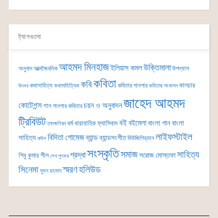
ট্যাগগুলো
আহমদ মিনহাজ
উক্তিমালা
ইলিয়াস কমল
অনুবাদ
আত্মজৈবনিক
উপন্যাস
কবিতা
কবি
কালচার
কথাসাহিত্য
কবিতার গানপার
কথাসাহিত্যিক
কবিতার সংকলন
উৎসব
জাহেদ আহমদ
কোটেশন্স
চয়ন ও অনুবাদন
গান
গানপার কবিতার
ট্রিবিউট
বই
বইমেলা
বাংলা গান
বাংলা
ধর্ম
ধারাবাহিক
ফ্যাসিবাদ
তাৎক্ষণিকা
লাইফস্টাইল
বিদিতা গোমেজ
ব্যান্ড
সাহিত্য
ব্যান্ডসংগীত
মিউজিশিয়্যান
বাউল
সংস্কৃতি
সমাজ
সাহিত্য
শ্রদ্ধা
সরোজ মোস্তফা
শিবু কুমার শীল
শেখ লুৎফর
সিনেমা
স্মরণ
হলিউড
সুমন রহমান