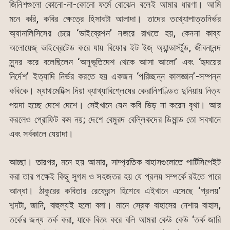
জিনিশগুলো কোনো-না-কোনো ফর্মে বোঝেন বলেই আমার ধারণা। আমি
মনে করি, কবির ক্ষেত্রে হিসাবটা আলাদা। তাদের তথ্যোপাত্তনির্ভর
অ্যানালিসিসের চেয়ে ‘ভাইব্রেশন’ নজরে রাখতে হয়, কেননা কাব্য
অলোয়েজ্ ভাইব্রেটেড করে যায় বিফোর ইট ইজ্ অ্যান্ডার্স্টুড, জীবনানন্দ
সুন্দর করে বলেছিলেন ‘অনুভূতিদেশ থেকে আসা আলো’ এবং ‘হৃদয়ের
নির্দেশ’ ইত্যাদি নির্ভর করতে হয় একজন ‘পরিচ্ছন্ন কালজ্ঞান’-সম্পন্ন
কবিকে। ম্যাথমেটিক্স দিয়া ব্যাখ্যাবিশ্লেষের কেরানিপণ্ডিত দুনিয়ায় নিত্য
পয়দা হচ্ছে দেশে দেশে। সেইখানে যেন কবি ভিড় না করেন বৃথা। আর
করলেও প্রোফিট কম নয়; দেশে বেমুরদ বেল্লিকদের ডিমান্ড তো সবখানে
এবং সর্বকালে যেয়াদা।
আচ্ছা। তারপর, মনে হয় আমার, সাম্প্রতিক বাহাসগুলোতে পার্টিসিপেইট
করা তার পক্ষেই কিছু সুগম ও সহজতর হয় যে প্রলয় সম্পর্কে রইতে পারে
আন্ধা। ঠাকুরের কবিতার রেফ্রেন্স হিশেবে এইখানে এসেছে ‘প্রলয়’
শব্দটা, জানি, বাহুল্যই হলো বলা। মানে স্রেফ বাহাসের নেশায় বাহাস,
তর্কের জন্য তর্ক করা, যাকে বিতং করে বলি আমরা কেউ কেউ ‘তর্ক জারি