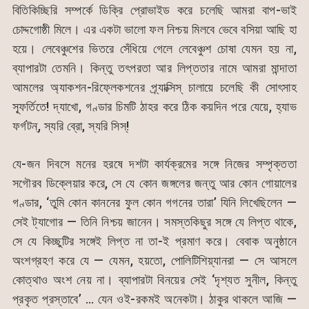
বিতিকিচ্ছিরি সম্পর্কে ডিক্রি প্রোভাইড করে চলেছি আমরা বাপ-ভাই
চোদ্দগোষ্ঠী মিলে। এর একটা ভালো ফল নিশ্চয় মিলবে ভেবে বসিয়া আছি হা
হয়ে। লেবেঞ্চুশের ভিতরে সেঁধিয়ে গেলে লেবেঞ্চুশ চোষা যেমন হয় না,
ব্যাপারটা তেমনি। কিন্তু তৎপরতা আর লিপ্ততার নামে আমরা মান্দাতা
আমলের অ্যাকশন-রিফ্লেকশনের প্র্যাক্সিস্ চালায়ে চলেছি কী সোৎসাহ
স্ফূর্তিতে! দ্যাখো, গণ্ডার চিমটি ঠাহর করে ঠিক কয়দিন পরে যেয়ে, হ্যাভ
ফর্গটন্, স্যরি ব্রো, স্যরি সিস্!
যে-জন দিবসে মনের হরষে দশটা কার্যক্রমের সঙ্গে নিজের সম্পৃক্ততা
সগৌরব ডিক্লেয়ার করে, সে যে কোন জঙ্গলের জন্তু আর কোন গোয়ালের
গণ্ডার, ‘তুমি কোন কাননের ফুল কোন গগনের তারা’ যিনি লিখেছিলেন —
সেই ট্যাগোর — তিনি নিশ্চয় জানেন। সমস্তকিছুর সঙ্গে যে লিপ্ত থাকে,
সে যে কিচ্ছুটির সঙ্গেই লিপ্ত না তা-ই প্রমাণ করে। বেবাক অনুষ্ঠানে
অংশগ্রহণ করে যে — যেমন, হয়তো, পোলিটিশিয়্যানরা — সে আসলে
কোত্থাও অংশ নেয় না। ব্যাপারটা বিনয়ের সেই ‘দৃশ্যত সুনীল, কিন্তু
প্রকৃত প্রস্তাবে’ … যেন ওই-রকমই অনেকটা। ঠাকুর থাকলে আজি —