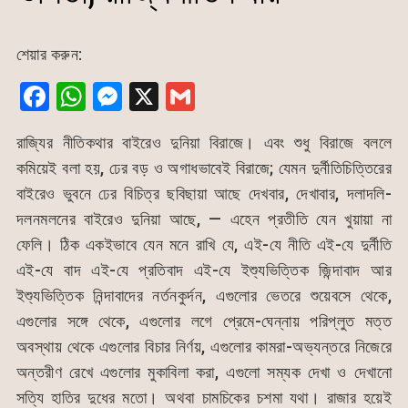
শেয়ার করুন:
F
W
M
X
G
a
h
e
m
রাজ্যির নীতিকথার বাইরেও দুনিয়া বিরাজে। এবং শুধু বিরাজে বললে
c
at
s
ai
কমিয়েই বলা হয়, ঢের বড় ও অগাধভাবেই বিরাজে; যেমন দুর্নীতিচিত্তিরের
e
s
s
l
বাইরেও ভুবনে ঢের বিচিত্র ছবিছায়া আছে দেখবার, দেখাবার, দলাদলি-
b
A
e
দলনমলনের বাইরেও দুনিয়া আছে, — এহেন প্রতীতি যেন খুয়ায়া না
o
p
n
ফেলি। ঠিক একইভাবে যেন মনে রাখি যে, এই-যে নীতি এই-যে দুর্নীতি
o
p
g
এই-যে বাদ এই-যে প্রতিবাদ এই-যে ইশ্যুভিত্তিক জিন্দাবাদ আর
k
er
ইশ্যুভিত্তিক নিন্দাবাদের নর্তনকুর্দন, এগুলোর ভেতরে শুয়েবসে থেকে,
এগুলোর সঙ্গে থেকে, এগুলোর লগে প্রেমে-ঘেন্নায় পরিপ্লুত মত্ত
অবস্থায় থেকে এগুলোর বিচার নির্ণয়, এগুলোর কামরা-অভ্যন্তরে নিজেরে
অন্তরীণ রেখে এগুলোর মুকাবিলা করা, এগুলো সম্যক দেখা ও দেখানো
সত্যি হাতির দুধের মতো। অথবা চামচিকের চশমা যথা। রাজার হয়েই