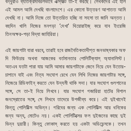
বন্ধুরাও ব্যতিক্রমবিরলভাবে এক্স্যাক্ট তা-ই করছে। লেখকদের এই হাল
এই আমল আমি দেখছি বাংলাদেশে। এর কোনো উত্তরণ আপাতত আমি
দেখছি না। আমি নিজে তো উত্তরিত হচ্ছি না সহসা তা জানি অন্তত।
বহুদিন খালি নিজের মনগড়া ‘দেখা’ থিয়োরাইজ্ করে যাব ইংরেজি
তিনঅক্ষর-পড়া বিদ্যা জাহিরিয়া।
এই জায়গাটা যারা ধরবে, তারাই হবে রাজনৈতিকতাদীপ্ত জনভাষ্যকার অফ
দি ফিউচার অথবা আজকের বর্তমানতার পোলিটিক্যাল্ অ্যানালিস্ট।
অতএব যতটা পারা যায় আমি আমার জায়গাটাকে জেনে নিয়ে যেন উতোর-
চাপানে যাই এবং নিত্য সংযোগ রেখে যেন লিখি নিজের জায়গাটার সঙ্গে,
নিজেরে রিডিফাইন্ করতে যেন উদ্যমী থাকি সদা। যার সংযোগ গুলশানের
সঙ্গে, সে তা-ই নিয়ে লিখবে। যার সংযোগ গজারিয়া হাটের বিশাল
জনস্রোতের সঙ্গে, সে লিখবে তাদেরে উপজীব্য করে। এই দুইখানেই
কিন্তু পোলিটিক্স অভিন্ন। গরিবের জন্য এক পোলিটিক্স আর ধনিকের
জন্য অন্য, মোটেও নয়। একই পোলিটিক্সের ফল দুইজনের কাছে দুই
ভিন্ন দুয়ারী। কিন্তু ফোকাস্ করতে হয় একটা অডিয়েন্সকে। তখন