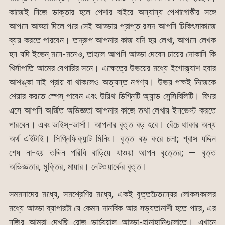
কাজেই নিজে ডাক্তার হলে পেশার বাইরে অন্যান্য পেশাগোষ্ঠীর সঙ্গে
আপনে আড্ডা দিলে পরে সেই আড্ডায় প্রাপ্ত রসদ আপনি চিকিৎসাকাজে
ব্যয় করতে পারবেন। তদ্রুপ আপনার কাজ যদি হয় লেখা, আপনে লেখক
হন যদি ইভেন্ মনে-মনেও, তাহলে আপনি আড্ডা দেবেন চায়ের দোকানি কি
খির্সাপাতি আমের বেপারির সনে। এক্ষেত্রে উভয়ের মধ্যে ইগোক্ল্যাশ হবার
আশঙ্কা নাই প্রায় বা থাকলেও অত্যন্ত নগণ্য। উভয় পক্ষই নিজেকে
শেয়ার করতে স্পেস্ পাবেন এবং উয়িথ ডিগ্নিটি অ্যান্ড সেন্সিবিলিটি। ফিরে
এসে আপনি অর্জিত অভিজ্ঞতা আপনার কাজে তথা লেখায় ইনভেস্ট করতে
পারবেন। এবং ভাইস্-ভার্সা। আপনার বৃত্ত বড় হবে। বেঁচে থাকার অন্য
অর্থ এইটাই। সিগ্নিফিক্যান্ট মিনিং। বৃত্ত বড় করে চলা; শ্বাস যদ্দিন
শেষ না-হয় তদ্দিন পরিধি বাড়িয়ে যাওয়া আপন বৃত্তের; — বৃত্ত
অভিজ্ঞতার, মুক্তির, মায়ার। নেটওয়ার্কের বৃত্ত।
সমমনাদের মধ্যে, সমশ্রেণির মধ্যে, একই বৃত্তচৈতন্যের লোকসকলের
মধ্যে আড্ডা ব্যাপারটা যে কেমন দানবিক আর সভ্যতানাশী হতে পারে, এর
নজির আমরা দেখছি রোজ ভার্চ্যুয়াল্ আড্ডা-হানাহানিগুলোতে। এখানে