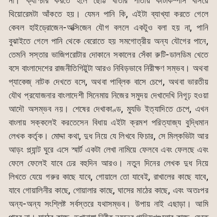
না। ক্যাপ্চার করতে হলে ছোট্ট খাতার পাতায় কাঁটাকম্পাস বসিয়ে
থিয়োরেমটা আঁকতে হয়। যেমন পানি কি, এইটা ব্যাখ্যা করতে গেলে
কেবল হাইড্রোজেন-অক্সিজেন যৌগ বললে একটুও বলা হয় না, পানি
বুঝাইতে গেলে পানি থেকে বেরোতে হয় সমগোত্রীয় অন্য যৌগের পানে,
তেমনি সস্তার ভাজিপরোটার দোকানে সকালের সেঁকা রুটি-ডালডিম খেতে
বসে বাংলাদেশের রাজনীতিগিট্টুটা আরও নিবিড়ভাবে নিরীক্ষণ সম্ভব। অথবা
প্যাকেজ্ নাটক দেখতে বসে, অথবা পাব্লিক বাসে চেপে, অথবা ভারতীয়
যৌথ প্রযোজনার বাংলাদেশী সিনেমায় নিজের সমুদয় দেখাদেখি নিগূঢ় হওয়া
আদৌ অসম্ভব নয়। শেষের দেখাকাণ্ড, ম্যুভি ইত্যাদিতে চেপে, এখন
বাংলায় সক্কলেই করতেসেন বিধায় এইটা ক্রমশ পরিত্যাজ্য বুদ্ধিমান
লেখক কর্তৃক। মোদ্দা কথা, দুধ নিয়ে যে লিখবে ফিচার, সে মিল্কভিটা আর
আড়ং প্ল্যান্ট ঘুরে এসে স্মার্ট একটা লেখা নামিয়ে ফেলবে এবং ফেলছে এবং
ফেলে ফেলেই যাবে ঢের বহুদিন আরও। নতুন দিনের লেখক দুধ নিয়ে
লিখতে যেয়ে গরুর কাছে যাবে, গোয়ালে তো যাবেই, রাখালের কাছে যাবে,
যাবে গোয়ালিনীর কাছে, গোয়ালার কাছে, ঘাসের মাঠের কাছে, এবং অতঃপর
অন্য-অন্য সংশ্লিষ্ট সর্বস্তরে যথাসম্ভব। উপায় নাই এছাড়া। আমি