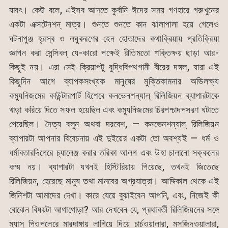
যাবৎ। কেউ বলে, এইসব আদতে কুর্বানি ঈদের সময় গণহারে গরুখুনের
একটা এক্সটেনশন্ মাত্র। শুনতে শুনতে কান ঝালাপালা হয়ে গেলেও
ঘটনাপুঞ্জ হ্রস্ব ও লঘুকরণের হেন হোতাদের কথাক্রিয়ায় প্রতিক্রিয়া
জ্ঞাপন করা সেন্সিবল্ যে-কারো পক্ষেই রীতিমতো শক্তিক্ষয় ছাড়া আর-
কিছুই নয়। এরা সেই ক্রিয়াপটু বুদ্ধিবিপথগামী বীরের দঙ্গল, যারা এই
কিছুদিন আগে ব্যাপকসংখ্যক মানুষের মুক্তিকামনার অভিলক্ষ্য
কম্যুনিজমের কাউন্টারপার্ট হিশেবে কনভেনশন্যাল্ রিলিজিয়ন ব্যাপারটাকে
খাড়া করিয়ে দিতে সফল হয়েছিল এবং কম্যুনিজমের চিরপশ্চাদপসরণ ঘটাতে
পেরেছিল। দৈত্য বলুন অথবা দরবেশ, — কনভেনশন্যাল্ রিলিজিয়ন
ব্যাপারটা আপনার বিবেচনায় এই দুইয়ের একটা তো অবশ্যই — ধর্ম ও
ধর্মাবতারদিগেরে চ্যালেঞ্জ করার তরিকা আলগ এবং উহা চালানো সক্কলের
কম্ম নয়। ব্যাপারটা যখনই হিস্টিরিয়ায় গিয়েছে, তখনই জিতেছে
রিলিজিয়ন, হেরেছে মানুষ তথা মানবের অগ্রযাত্রা। আদ্দিকাল থেকে এই
জিনিশটা আমাদের দেখা। কারে যেয়ে বুঝাইবেন আপনি, এবং, নিজেই কী
বোঝেন বিষয়টা আগাগোড়া? আর দেখবেন যে, প্রথাবর্তী রিলিজিয়নের সঙ্গে
ম্যাস্ পিওপলেরে মারদাঙ্গায় লাগিয়ে দিয়ে চার্চওয়ালারা, মসজিদওয়ালারা,