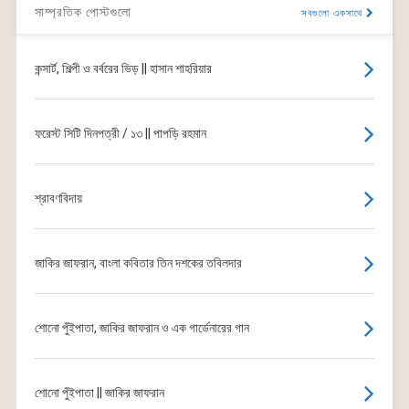
সাম্প্রতিক পোস্টগুলো
সবগুলো একসাথে
কন্সার্ট, শিল্পী ও বর্বরের ভিড় || হাসান শাহরিয়ার
ফরেস্ট সিটি দিনপত্রী / ১৩ || পাপড়ি রহমান
শ্রাবণবিদায়
জাকির জাফরান, বাংলা কবিতার তিন দশকের তবিলদার
শোনো পুঁইপাতা, জাকির জাফরান ও এক গার্ডেনারের গান
শোনো পুঁইপাতা || জাকির জাফরান