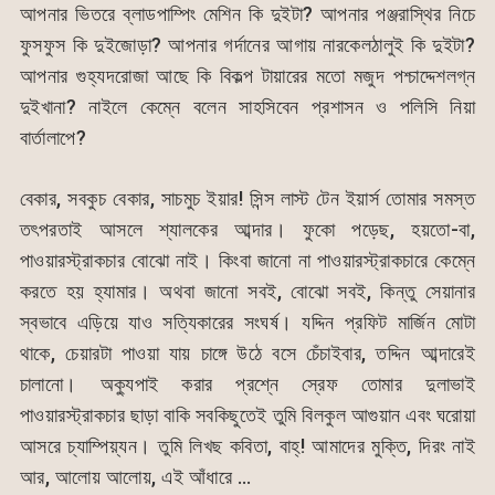
আপনার ভিতরে ব্লাডপাম্পিং মেশিন কি দুইটা? আপনার পঞ্জরাস্থির নিচে
ফুসফুস কি দুইজোড়া? আপনার গর্দানের আগায় নারকেলঠালুই কি দুইটা?
আপনার গুহ্যদরোজা আছে কি বিকল্প টায়ারের মতো মজুদ পশ্চাদ্দেশলগ্ন
দুইখানা? নাইলে কেম্নে বলেন সাহসিবেন প্রশাসন ও পলিসি নিয়া
বার্তালাপে?
বেকার, সবকুচ বেকার, সাচমুচ ইয়ার! সিন্স লাস্ট টেন ইয়ার্স তোমার সমস্ত
তৎপরতাই আসলে শ্যালকের আব্দার। ফুকো পড়েছ, হয়তো-বা,
পাওয়ারস্ট্রাকচার বোঝো নাই। কিংবা জানো না পাওয়ারস্ট্রাকচারে কেম্নে
করতে হয় হ্যামার। অথবা জানো সবই, বোঝো সবই, কিন্তু সেয়ানার
স্বভাবে এড়িয়ে যাও সত্যিকারের সংঘর্ষ। যদ্দিন প্রফিট মার্জিন মোটা
থাকে, চেয়ারটা পাওয়া যায় চাঙ্গে উঠে বসে চেঁচাইবার, তদ্দিন আব্দারেই
চালানো। অক্যুপাই করার প্রশ্নে স্রেফ তোমার দুলাভাই
পাওয়ারস্ট্রাকচার ছাড়া বাকি সবকিছুতেই তুমি বিলকুল আগুয়ান এবং ঘরোয়া
আসরে চ্যাম্পিয়্যন। তুমি লিখছ কবিতা, বাহ্! আমাদের মুক্তি, দিরং নাই
আর, আলোয় আলোয়, এই আঁধারে …