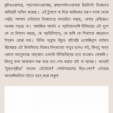
মন্দিরওয়ালারা, প্যাগোডাওয়ালারা, রাজ্যপর্ষদওয়ালারা চিরদিনই নিজেদের
কামিয়াবি হাসিল্ করেছে। এই ট্র্যাপে পা দিয়া আজিকার তরুণ পতঙ্গ থেকে
প্রৌঢ় পঙ্গপাল যেইভাবে নিজেদেরে অপচয়িত করছে, খেলায় রেফ্রিরও
দরকার পড়ছে না। সামাজিক সমর্থন ও প্রতিবাদভঙ্গি বিনিময়ের এই যুগে
কে যে বিপ্লব করছে, কে প্রতিবিপ্লব, কে জঙ্গি কে শিবসেনা বজ্রংদল
ইস্কন বোঝা দায়। বিনিথ অ্যান্ড বিয়ন্ড বাইনারি ওপোজিশন্স বর্তমান
বাঁচামরার এই বিলাসিতায় নিজের সিদ্ধান্তে ফতুর হলেও সই, কিন্তু অন্য
কোনো মহানুভবের আহ্বানে এমনকি বিলিয়নিয়্যর হতে যাওয়াও বোকামি।
কিন্তু কথা আজকাল শুরু করে যেন শেষ করতে চাই না আমরা। আশ্চর্য!
‘মুক্তক্রীড়া’ বলবেন এইটেকে? পোস্টমডার্নের ফ্রি-প্লে? এইধারা
ভানভঙ্গিভনিতা হইতে রহম্ করো মাবুদ!