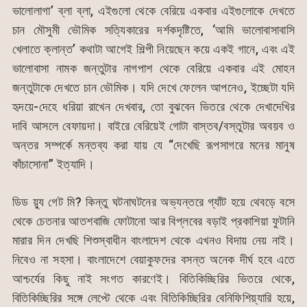
ভালোলাগা’ ব্লা ব্লা, এইগুলো থেকে বেরিয়ে একবার এইগুলোকে দেখতে
চান মৌসুমী ভৌমিক সত্যিকারের দর্শকদৃষ্টিতে, ‘আমি ভালোবাসাবাসি
খেলাতে ক্লান্ত’ কথাটা আগেই শিল্পী নিয়েছেন কয়ে একই গানে, এবং এই
ভালোবাসা নামক জন্তুটার নাগপাশ থেকে বেরিয়ে একবার এই মোহন
জন্তুটাকে দেখতে চান ভৌমিক। যদি দেখে ফেলেন আপনেও, ইচ্ছেটা যদি
হৃদয়ে-দেহে ধরিয়া রাখেন দেখবার, তো বুঝবেন ভিতরে থেকে দেখাদেখির
দাবি আসলে বেফায়দা। বাইরে বেরিয়েই গোটা বাস্তব/বস্তুটার অবয়ব ও
অন্তর সম্পর্কে মন্তব্য করা যায় যে “দেখেছি রূপসাগরে মনের মানুষ
কাঁচাসোনা” ইত্যাদি।
ডিড য়্যু গেট মি? কিন্তু ঘটনাঘটনের অভ্যন্তরে গ্যাঁট হয়ে থেবড়ে বসে
থেকে চেতনার আতশবাজি ফোটানো আর বিপ্লবের বড়াই প্রকাশিয়া ফুটানি
মারার দিন দেখছি শিশুস্বাধীন বাংলাদেশ থেকে এখনও বিদায় নেয় নাই।
নিবেও না সহসা। বাংলাদেশে বেয়াকুফদের বসন্ত অনেক দীর্ঘ হবে এতে
আশ্চর্যের কিছু নাই সংগত কারণেই। বিতিকিচ্ছিরির ভিতরে থেকে,
বিতিকিচ্ছিরির সঙ্গে লেপ্টে থেকে এবং বিতিকিচ্ছিরির বেনিফিশিয়্যারি হয়ে,