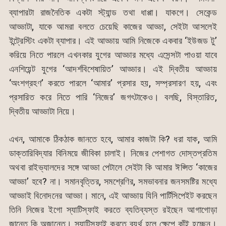
ব্যাপারটা রাজনৈতিক একটা স্ট্যান্ড তথা ধাপ্পা। যাকগে। সেকেন্ড
আড্ডাটা, যাকে আমরা বলতে চেয়েছি কাজের আড্ডা, সেইটা আসলেই
ইন্ট্রেস্টিং একটা ব্যাপার। এই আড্ডায় আমি নিজেকে একবার ‘ইউজড টু’
করিয়ে নিতে পারলে এখনকার যুগের আড্ডার মধ্যে এসেন্সটা পাওয়া যাবে
এনশিয়েন্ট যুগের ‘আদর্শবিশেষায়িত’ আড্ডার। এই দ্বিতীয় আড্ডায়
‘অংশগ্রহণ’ করতে পারলে ‘আমার’ প্রসার হয়, সম্প্রসারণ হয়, এবং
প্রসারিত করে নিতে পারি ‘নিজের’ জগৎটাকেও। বলছি, বিস্তারিত,
দ্বিতীয় আড্ডাটা নিয়ে।
এখন, আমাকে ঠিকঠাক জানতে হবে, আমার কাজটা কি? ধরা যাক, আমি
ডাক্তারিবিদ্যার বিনিময়ে জীবিকা চালাই। নিজের পেশাগত দোস্তপ্রতিম
অথবা রাইভ্যালদের সঙ্গে আড্ডা পেটালে সেইটা কি আমার ঈপ্সিত ‘কাজের
আড্ডা’ হবে? না। সমানবৃত্তির, সমশ্রেণির, সমভাবনার জনসমষ্টির মধ্যে
আড্ডাই বিনোদনের আড্ডা। মানে, এই আড্ডায় যিনি পার্টিসিপেইট করছেন
তিনি নিজের ইগো স্যাটিস্ফাই করতে ব্যতিব্যস্ত রইছেন আগাগোড়া
জান্তে কি অজান্তে। স্যাটিস্ফাই করতে ব্যর্থ হলে ক্ষেপে কাঁই হচ্ছেন।