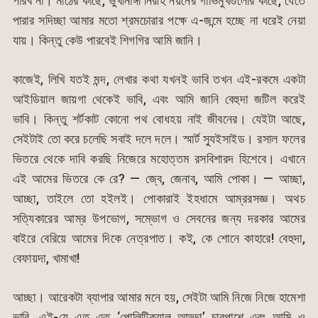
পারব না। মাঠের কাছে, ভুখানাঙ্গা নিরীহ নয়নের গাভিমুখগুলোর কাছে, যেতে
পারার সদিচ্ছা আমার মতো শ্রমচোরার পক্ষে এ-জন্মে হচ্ছে না ধরেই নেয়া
যায়। কিন্তু কেউ পারবেই শিগগির আমি জানি।
কাজেই, লিখি যতই মন্দ, লেখার কথা যখনই ভাবি তখন এই-রকমে একটা
আইডিয়াল জায়গা থেকেই ভাবি, এবং আমি জানি বেহুদা জটিল করেই
ভাবি। কিন্তু শর্টকাট কোনো পথ বোধহয় নাই জীবনের। যেইটা আছে,
সেইটাই তো করে চলেছি সবাই দলে দলে। স্মার্ট স্যুইসাইড। রসাল ফলের
ভিতরে থেকে দাবি করছি নিজেরে মহোত্তম রসবিশারদ হিশেবে। এখানে
এই আমের ভিতরে কে রে? — জ্বে, জেনাব, আমি পোকা। — আচ্ছা,
আচ্ছা, তাইলে তো হইলই। পোকারাই ইহধামে আম্ররসজ্ঞ। অথচ
সত্যিকারের আম্র উপভোগ, সম্ভোগ ও সেবনের জন্য দরকার আমের
বাইরে বেরিয়ে আমের দিকে নেত্রপাত। কই, কে শোনে কাহারে! বেহুদা,
বেফায়দা, খামাখা!
আচ্ছা। আরেকটা ব্যাপার আমার মনে হয়, সেইটা আমি নিজে নিজে হামেশা
ভাবি, এই-যে এত এত ‘পোলিটিক্যাল আড্ডা’ চারপাশে এবং আমি ও