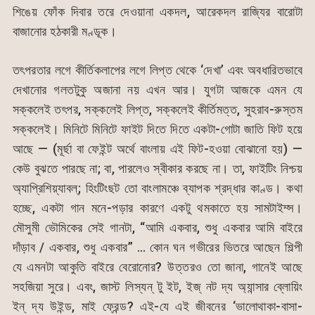
শিঙেয় ফোঁক দিবার তরে দেওয়ানা একদল, আরেকদল রাজ্যির বারোটা
বাজানোর হঠকারী মণ্ডূক।
তৎপরতার লগে কীর্তিকলাপের লগে লিপ্ত থেকে ‘দেখা’ এবং অবধারিতভাবে
দেখানোর গলতটুকু অজানা নয় এখন আর। যুগটা আজকে এমন যে
সক্কলেই তৎপর, সক্কলেই লিপ্ত, সক্কলেই কীর্তিমত্ত, সুহরাব-রুস্তম
সক্কলেই। মিনিটে মিনিটে ফাইট দিতে দিতে একটা-গোটা জাতি ফিট হয়ে
আছে — (মূর্ছা বা ফেইন্ট অর্থে বাংলায় এই ফিট-হওয়া বোঝানো হয়) —
কেউ বুঝতে পারছে না; বা, পারলেও স্বীকার করছে না। তা, ফাইটিং নিশ্চয়
অ্যাপ্রিশিয়্যাবল্; হিংটিংছট তো বাংলামঞ্চে ব্যাপক শ্রদ্ধার কাণ্ড। কথা
হচ্ছে, একটা গান মনে-পড়ার কারণে একটু থমকাতে হয় সামটাইম্স।
মৌসুমী ভৌমিকের সেই গানটা, “আমি একবার, শুধু একবার আমি বাইরে
দাঁড়াব / একবার, শুধু একবার” … কোন ঘন গভীরের ভিতরে আছেন শিল্পী
যে এমনটা আকুতি বাইরে বেরোনোর? উত্তরও তো জানা, গানেই আছে
সহজিয়া সুরে। এবং, জাস্ট লিস্যন্ টু ইট, ইজ্ নট দ্য অ্যান্সার ব্লোয়িং
ইন্ দ্য উইন্ড, মাই ফ্রেন্ড? এই-যে এই জীবনের ‘ভালোথাকা-বাসা-