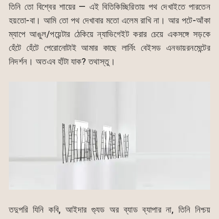
তিনি তো বিশ্বের শায়ের — এই বিতিকিচ্ছিরিতায় পথ দেখাইতে পারতেন
হয়তো-বা। আমি তো পথ দেখাবার মতো এলেম রাখি না। আর পটে-আঁকা
ম্যাপে আঙুল/পয়েন্টার ঠেকিয়ে ন্যাভিগেইট করার চেয়ে একসঙ্গে সড়কে
হেঁটে হেঁটে পেরোনোটাই আমার কাছে লার্নিং বেইসড এনভায়রনমেন্টের
নিদর্শন। অতএব হাঁটা যাক? তথাস্তু।
তদুপরি যিনি কবি, আইদার গ্যুড অর ব্যাড ব্যাপার না, তিনি নিশ্চয়