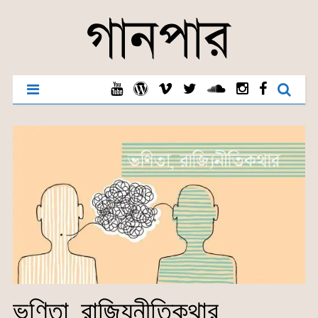
ভণিতা, রাজ্যিনীতিকথার