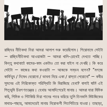
রাজ্যির নীতিকথা নিয়া আমরা আলাপ শুরু করেছিলাম। শিরোনামে সেইটা
— রাজ্যিনীতিকথা আওয়াজটা — আমরা খালি-চোখেই দেখতে পাচ্ছি।
কিন্তু কথাবার্তা কামের-কাম একটাও তো করা যাইল না দেখছি। কি করে
সেইটা — কাজের কথা কওয়াটা — আজকে সম্ভব বলেন? “মগজে
কার্ফিয়্যু / নিষেধ বেরোনো / ভাবনা নিয়ে একা / রাস্তা পেরোনো” — কবীর
সুমনের এই লিরিকোক্ত পরিস্থিতি কি বিরাজিছে হেথা? বালাই ষাট! এই
পিতৃভূমি চিরগণতন্ত্রের। হেথায় আমাদিগেরেই মানায়। আমরা যারা মিমিক
করি, গিমিক ও গিটকিরি দিয়া গানের গতর ভরিয়ে তুলি তিনকলি মিউজিকের
মাথায়-পাছায়, আমাদেরেই মানায় নিরোবংশী পিতপিতিয়ে যাওয়া। তাছাড়া,