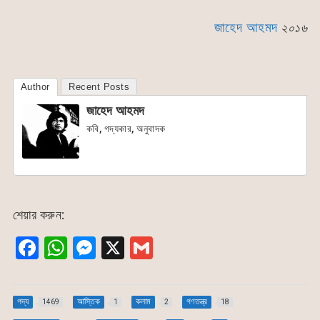
জাহেদ আহমদ
২০১৬
Author
Recent Posts
জাহেদ আহমদ
কবি, গদ্যকার, অনুবাদক
শেয়ার করুন:
F
W
M
X
G
a
h
e
m
c
at
s
ai
গদ্য
আস্তিক
কলাম
গণতন্ত্র
1469
1
2
18
e
s
s
l