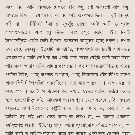
অংশ নিয়া আমি নিজেকে দেখাতে চাই শুধু, শো-অফ/শো-আপ শুধু;
অপরের দিকে — যে আমার পর নয় সেই অ-পরের দিকে — দৃষ্টি নিবদ্ধ
করি না। নার্সিসিস্ট ‘আমার’ মুহুর্মুহু বোধন ঘটাই আমি সোশ্যাল্
স্পেসগুলোতে। এবং শুধু নিজের অহং তৃপ্ত করিয়া যাই। বিকট
ইগোসেন্ট্রিক্ একটা জাতি হিশেবে আমাদের আয়ুক্ষয় হচ্ছে দ্রুত। দশক
চলে গেছে ফেসবুক ইত্যাদি হানাহানির, পঞ্চাশোর্ধ্ব বাংলাদেশী লেখকদের
একজনকেও আমি দেখি না যার একটা কাজ আছে যেইটা আমি হাতে নিতে
পারি কিংবা আমার সমীহ আদায় করে নেয়। গত দশ বছরেই গিয়েছে এদের
প্রাইম্ টাইম্, গেছে ঝগড়ায় ঝগড়ায়, গেছে নিজেদেরে যৌবনদীপ্র তরুণ
গালাগালিশীর্ষ ‘ভাষাবিদ’ প্রমাণিতে। এরা আর পারবে না। সাধন হয় না
সময় গেলে। একটা জেনারেশন গত হয়েছে যাদের পরিচয় করিয়ে দেবার
মতো কোনো চিহ্ন নাই, আরেকটা প্রজন্ম প্রায় যেতে বসেছে যেই প্রজন্মে
সম্ভবত আমি নিজেকেও কাউন্ট করব যাদের এখনও বড় কোনো ফলক
অর্জিত হয় নাই এবং জোর আশঙ্কা হবেও না, — আমার একান্ত
ব্যক্তিগত ধারণা এইটা, প্রামাণ্য কোনো প্যারাগ্র্যাফ ফাঁদতে পারব না, —
আমি জানি না লাইনে-দাঁড়ানো পরের কয় প্রজন্ম একইভাবে ভেস্তে যেতে