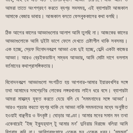
আমরা তাতে অংশগ্রহণ করতে ব্যগ্র সবসময়, এই ব্যাপারটা আজকাল
আমাকে বেজায় ভাবায়। আজকাল বলতে ফেসবুককালের কথা বলছি।
ঠিক আগের কালের আড্ডাগুলোর আলাপ আমি তুলছি না। আজকের কালের
আড্ডাগুলোকে আমি দুইটা ভাগে ফেলে দেখতে চেষ্টাশীল থাকি সবসময়।
এক হচ্ছে, স্রেফ বিনোদনকল্পে আড্ডা এবং দুই হচ্ছে, হেল্দি একটা কাজের
আড্ডা। আরও ব্রেইকডাউন্ সম্ভব আড্ডার, আমি মোটা দাগে বললাম
বর্তমানের কথাপ্রাসঙ্গিকতায়।
বিনোদনকল্পে আড্ডাগুলো সংগঠিত হয় আপনার-আমার ইয়ারবখশির সঙ্গে
তথা আমাদের সমশ্রেণির লোকের লঙ্গরখানায় লাইন ধরে বসে। ব্যাপারটা
আমরা মাহাত্ম্য যুক্ত করতে যেয়ে বলি যে ‘সমমনাদের সঙ্গে আড্ডা’।
আরও প্রচার করতে ব্যগ্র থাকি যে আড্ডা নাকি সমমনাদের মধ্যে অনুষ্ঠিত
হওয়াই বাঞ্ছনীয় ও উৎকৃষ্ট। ঘোড়ার আণ্ডা। আমার মনের সমান মন তথা
একেবারেই ‘ইজ্ ইক্যুয়্যাল্ টু আমার মন’ দুনিয়ায় বিরাজে বলিয়া আমি
বিশ্বাস করি না। আবিশ্বসংসারে একেক মন একেক ধরন। ‘সমমনা’