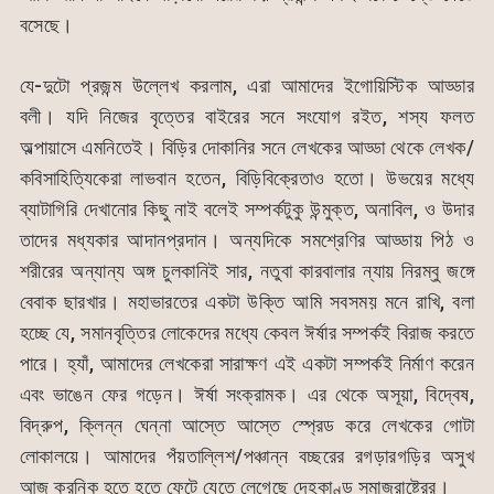
বসেছে।
যে-দুটো প্রজন্ম উল্লেখ করলাম, এরা আমাদের ইগোয়িস্টিক আড্ডার
বলী। যদি নিজের বৃত্তের বাইরের সনে সংযোগ রইত, শস্য ফলত
অল্পায়াসে এমনিতেই। বিড়ির দোকানির সনে লেখকের আড্ডা থেকে লেখক/
কবিসাহিত্যিকেরা লাভবান হতেন, বিড়িবিক্রেতাও হতো। উভয়ের মধ্যে
ব্যাটাগিরি দেখানোর কিছু নাই বলেই সম্পর্কটুকু উন্মুক্ত, অনাবিল, ও উদার
তাদের মধ্যকার আদানপ্রদান। অন্যদিকে সমশ্রেণির আড্ডায় পিঠ ও
শরীরের অন্যান্য অঙ্গ চুলকানিই সার, নতুবা কারবালার ন্যায় নিরম্বু জঙ্গে
বেবাক ছারখার। মহাভারতের একটা উক্তি আমি সবসময় মনে রাখি, বলা
হচ্ছে যে, সমানবৃত্তির লোকেদের মধ্যে কেবল ঈর্ষার সম্পর্কই বিরাজ করতে
পারে। হ্যাঁ, আমাদের লেখকেরা সারাক্ষণ এই একটা সম্পর্কই নির্মাণ করেন
এবং ভাঙেন ফের গড়েন। ঈর্ষা সংক্রামক। এর থেকে অসূয়া, বিদ্বেষ,
বিদ্রুপ, ক্লিন্ন ঘেন্না আস্তে আস্তে স্প্রেড করে লেখকের গোটা
লোকালয়ে। আমাদের পঁয়তাল্লিশ/পঞ্চান্ন বচ্ছরের রগড়ারগড়ির অসুখ
আজ ক্রনিক হতে হতে ফেটে যেতে লেগেছে দেহকাণ্ড সমাজরাষ্ট্রের।