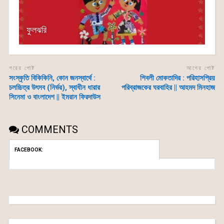
ফুলঝরি
পরের পোষ্ট
আগের পোষ্ট
সংস্কৃতি বিকিকিনি, কোন জনস্বার্থে :
শিবলী মোকতাদির : পরিহাসপ্রিয়
চলচ্চিত্র উৎসব (নির্ভর), স্বাধীন ধারার
পরিব্রাজকের ঘরবাহির || আহমদ মিনহাজ
সিনেমা ও বাংলাদেশ || ইমরান ফিরদাউস
COMMENTS
FACEBOOK: