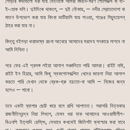
গোড়ার কথাগুলো ধরা যায় যেইটাকে আমরা জিয়ন-মরণ পোলিটিক্স বা যা-
ই-হোক বলি। দুইদিকে থাকলে, — দুই নৌকায়, — নদীর স্রোতদোলা বা
মাতন উপভোগ করা যায় কিংবা ভাটিয়ালি যায় গাওয়া, গাঙের সিচ্যুয়েশন্
ঠাহর করা যায় না।
কিন্তু বইপড়া ধারাভাষ্য রচনা আখেরে আমাদের মরদেহ সৎকারে লাগবে না
আমি নিশ্চিত।
পরে ফের এই প্রসঙ্গ লইয়া আলাপ সঞ্চালিতে পারি আমরা। রাইট নাউ,
রাইট ইন হিয়ার, আমি কিছু স্বকপোলকল্পিত খেদের জায়গা নিয়া আলাপ
করতে পারি যেখান থেকে ব্রেক-থ্রু হয়তো-বা আমি — নিজের জন্য
হলেও — পাবো।
তবে একটা ব্যাপার ছোট্ট করে বলে রাখি আপাতত। সরাসরি নিত্যকার
রাজনীতিদ্বন্দ্ব নিয়া লিখলে, যেমন ধরা যাক আমাদের আওয়ামীলীগ-
বিএনপি ইত্যাদি রেস্লিং, সেভাবে কখনোই জিনিশটা ক্যাপ্চার করা যাবে