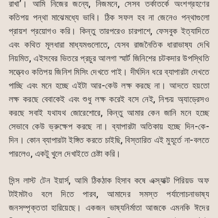
রাখা’। আমি নিজের জন্যে, নিজমনে, সেসব তর্কাতর্কে অংশগ্রহণের
কতিপয় পন্থা মাঝেমধ্যে ভাবি। ঠিক সফল হব না জেনেও পন্থাগুলো
প্রায়শ প্রয়োগও করি। কিন্তু তারপরেও চারপাশে, ফেসবুক ইত্যাদিতে
এবং কথিত মূলধারা মাধ্যমগুলোতে, যেসব রাজনৈতিক ধারাভাষ্য দেখি
নিয়মিত, এইসবের ভিতরে প্রচুর আলগা স্মার্ট জিনিশের চটকদার উপস্থিতি
সত্ত্বেও কতিপয় জিনিশ মিসিং দেখতে পাই। দীর্ঘদিন ধরে ব্যাপারটা দেখতে
পাচ্ছি এবং মনে হচ্ছে এইটা আর-কেউ লক্ষ করছে না। আদতে হয়তো
লক্ষ করছে বেবাকেই এবং শুধু লক্ষ করেই বসে নেই, নিশ্চয় অ্যাড্রেসও
করছে সবাই যথাযথ জোরেশোরে, কিন্তু আমার কেন জানি মনে হচ্ছে
সেভাবে কেউ ভ্রুক্ষেপ করছে না। ব্যাপারটা অতিকায় হচ্ছে দিন-কে-
দিন। কোন ব্যাপারটা ইঙ্গিত করতে চাইছি, বিস্তারিত এই মুহূর্তে না-বলতে
পারলেও, একটু খুলে দেখাইতে চেষ্টা করি।
সিন্স লাস্ট টেন ইয়ার্স, আমি ঠিকঠাক হিসাব কষে এক্স্যাক্ট পিরিয়ড অফ
টাইমটাও বলে দিতে পারব, আমাদের সমস্ত পর্যালোচনাভাষ্য
জনসম্পৃক্ততা হারিয়েছে। একজন ভাষ্যনির্মাতা আজকে এমনকি ঈদের