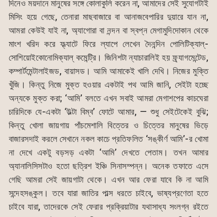
দিনেও ময়দানে মানুষের সঙ্গে কোলাকুলি করেন না, আমাদের সেই সুযোগটাই
মিসিং হয়ে গেছে, তেনারা মাছবাজারে বা আনাজবেপারির দুয়ারে যান না,
আমরা কেউই যাই না, অ্যাগোরা বা নন্দন বা স্বপ্ন মেগামুদিদোকান থেকে
মাংশ খরিদ করে ফ্ল্যাটে ফিরে ল্যাপে লেখেন দৈনন্দিন পোলিটিক্যাল্-
সোশিয়োইকোনোমিক্যাল্ কমেন্ট্রি। জিনিশটা ন্যাচারালিই হয় ফ্র্যাগমেন্টেড,
কম্পার্টমেন্টালাইজড, বায়াসড। আমি আমাকেই খালি দেখি। নিজের মুক্তি
খুঁজি। কিন্তু নিজে মুক্ত হওয়ার একটাই পথ আমি জানি, সেইটা হচ্ছে
অন্যকে মুক্ত করা; ‘আমি’ বলতে এখন সবাই আমরা মেগাশপের কাচঘেরা
চারিদিকে যে-একটা ‘উল্টা বিম্ব’ ফোটে আমার, — শুধু সেইটেকেই বুঝি;
কিন্তু খোলা জায়গায় পাঁচমেশালি বিত্তের ও চিত্তের মানুষের ভিড়ে
বাজারসদাই করলে সেখানে নকল কাচে প্রতিফলিত ‘সঙ্কীর্ণ আমি’-র খোমা
না দেখে একটু বড়সড় একটা ‘আমি’ দেখতে পেতাম। তখন আমার
অ্যানালিসিসটাও হতো ছত্রিশ ইঞ্চি সিনাসম্পন্ন। অনেক তফাতে এসে
গেছি আমরা সেই জায়গাটা থেকে। এখন আর ফেরা যাবে কি না আমি
সন্দেহসঙ্কুল। তবে যারা জাতির পাল্স ধরতে চাইবে, ভাষ্যপ্রণেতা হতে
চাইবে যারা, তাদেরকে সেই ফেরার প্রক্রিয়াটার যথাসাধ্য সংলগ্ন রইতে