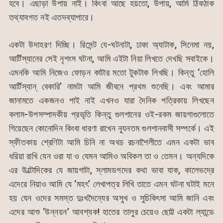
হবে। এছাড়া উপায় নাই। কিংবা আছে হয়তো, উপায়, আমি ঠিকঠাক
তথ্যাবগত নই এতদব্যাপারে।
একটা উদাহরণ দিচ্ছি। রিসেন্ট যে-ঘটনাটা, ঢাকা অ্যাটাক, সিনেমা নয়,
আর্টিস্যানের সেই নৃশংস ঘটনা, আমি এইটা নিয়া লিখতে দেখছি সবাইকে।
এমনকি আমি নিজেও ফোড়ন কাটার মতো টুকটাক লিখছি। কিন্তু ‘হোলি
আর্টিস্যান্ বেকারি’ নামটা আমি জীবনে প্রথম শুনেছি। এবং আমার
জানামতে একজনও পাই নাই এখনও যারা দৈনিক পত্রিকায় লিখছেন
কলাম-উপসম্পাদকীয় প্রভৃতি কিন্তু গুলশানের ওই-রকম জায়গাগুলোতে
গিয়েছেন কোনোদিন কিংবা ধারণা রাখেন ন্যূনতম গুলশানবাসী সম্পর্কে। এই
স্ফীতকায় শ্রেণিটা আমি চিনি না অথচ রচনাশৈলীতে এমন একটা ভাব
ধরিয়া রাখি যেন ওরা যা ও যেমন আমিও অবিকল তা ও তেমন। অন্যদিকে
এর উল্টোদিকের যে জায়গাটা, স্লামডগদের কথা ভাবা যাক, কালেভদ্রে
এদেরে নিয়াও আমি যে ‘মহৎ’ লেখাপত্র লিখি তাতে এমন ঘটনা ঘটাই মনে
হয় যেন ওদের সমস্ত দুঃখদৈন্যের অসুখ ও সুচিকিৎসা আমি জানি এবং
এদের আশু ‘উন্নয়ন’ আবশ্যক! হাতের তালুর চেয়েও ছোট্ট একটা ল্যান্ডে