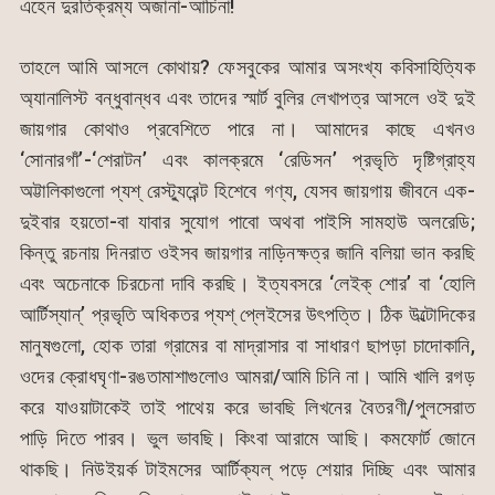
এহেন দুরতিক্রম্য অজানা-আচিনা!
তাহলে আমি আসলে কোথায়? ফেসবুকের আমার অসংখ্য কবিসাহিত্যিক
অ্যানালিস্ট বন্ধুবান্ধব এবং তাদের স্মার্ট বুলির লেখাপত্র আসলে ওই দুই
জায়গার কোথাও প্রবেশিতে পারে না। আমাদের কাছে এখনও
‘সোনারগাঁ’-‘শেরাটন’ এবং কালক্রমে ‘রেডিসন’ প্রভৃতি দৃষ্টিগ্রাহ্য
অট্টালিকাগুলো প্যশ্ রেস্ট্যুরেন্ট হিশেবে গণ্য, যেসব জায়গায় জীবনে এক-
দুইবার হয়তো-বা যাবার সুযোগ পাবো অথবা পাইসি সামহাউ অলরেডি;
কিন্তু রচনায় দিনরাত ওইসব জায়গার নাড়িনক্ষত্র জানি বলিয়া ভান করছি
এবং অচেনাকে চিরচেনা দাবি করছি। ইত্যবসরে ‘লেইক্ শোর’ বা ‘হোলি
আর্টিস্যান্’ প্রভৃতি অধিকতর প্যশ্ প্লেইসের উৎপত্তি। ঠিক উল্টোদিকের
মানুষগুলো, হোক তারা গ্রামের বা মাদ্রাসার বা সাধারণ ছাপড়া চাদোকানি,
ওদের ক্রোধঘৃণা-রঙতামাশাগুলোও আমরা/আমি চিনি না। আমি খালি রগড়
করে যাওয়াটাকেই তাই পাথেয় করে ভাবছি লিখনের বৈতরণী/পুলসেরাত
পাড়ি দিতে পারব। ভুল ভাবছি। কিংবা আরামে আছি। কমফোর্ট জোনে
থাকছি। নিউইয়র্ক টাইমসের আর্টিক্যল্ পড়ে শেয়ার দিচ্ছি এবং আমার