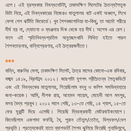
এলে। এই হ্রস্বকায় নিবন্ধনোটটা, ঢাকাদক্ষিণ সিলেটের চৈতন্যপৈতৃক
ভিটা নিয়ে, এই নিবন্ধকারের নিজেরও মাতুলালয় বটে একই অঞ্চলে, লিখে
ফেলা গেল ঝটিতি কিবোর্ডে। খুব শৈশবজাগানিয়া যা-কিছু, তা আদৌ শরীরে
দীর্ঘ হয় না, দ্যোতনা ও ব্যঞ্জনার দিক থেকে হয় দীর্ঘ। অশেষ এর রেশ।
ফলে এই স্মৃতিনিবন্ধপ্রতিম অনুচ্ছেদখানি লিখিত হইতে পারল
শৈশবতাড়নায়, বান্নিপ্রেরণায়, এই চৈত্ররজনীতে।
***
বান্নি, বারুনির মেলা, ঢাকাদক্ষিণ সিলেট, চৈত্র মাসের কোনো-এক রবিবার,
বঙ্গাব্দ ১৪১৯, খ্রিস্টাব্দ ২০১২। জায়গাটা যুগপৎ শ্রীচৈতন্য পৈতৃকভিটে
এবং এই নিবন্ধকের মাতুলালয়, গিয়েছিলাম বন্ধু ও কলিগ সমভিব্যহারে
জনা-কয়েক। আমি, দীপক রায়, আহমদ সায়েম, মেহেদী আল মনসুর,
মলয় বৈদ্য প্রমুখ। ২০১২ সালে গেছি, ১৩-তে গেছি, ১৪ গ্যাপ, ১৫-তে
ফের ঘুরান্টি দিয়ে এসেছি। গিয়েছি দ্বিচক্রবাহী মোটরবাইকযোগে।
কিনেছিলাম একগাদা ফর্ফরি, খৈ, পুরান তেঁতুল/তেতৈ, বিল্বফল/বেল
প্রভৃতি। প্রত্যেকেরই হাতে ব্যাগভর্তি শৈশব ঝুলিয়ে ফিরেছি গৃহাভিমুখে,