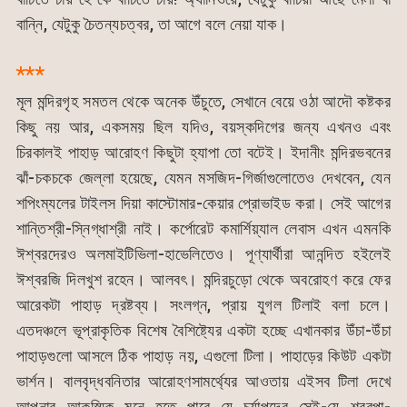
বান্নি, যেটুকু চৈতন্যচত্বর, তা আগে বলে নেয়া যাক।
***
মূল মন্দিরগৃহ সমতল থেকে অনেক উঁচুতে, সেখানে বেয়ে ওঠা আদৌ কষ্টকর
কিছু নয় আর, একসময় ছিল যদিও, বয়স্কদিগের জন্য এখনও এবং
চিরকালই পাহাড় আরোহণ কিছুটা হ্যাপা তো বটেই। ইদানীং মন্দিরভবনের
ঝাঁ-চকচকে জেল্লা হয়েছে, যেমন মসজিদ-গির্জাগুলোতেও দেখবেন, যেন
শপিংম্যলের টাইলস দিয়া কাস্টোমার-কেয়ার প্রোভাইড করা। সেই আগের
শান্তিশ্রী-স্নিগ্ধাশ্রী নাই। কর্পোরেট কমার্শিয়্যাল লেবাস এখন এমনকি
ঈশ্বরদেরও অলমাইটিভিলা-হাভেলিতেও। পূণ্যার্থীরা আনন্দিত হইলেই
ঈশ্বরজি দিলখুশ রহেন। আলবৎ। মন্দিরচুড়ো থেকে অবরোহণ করে ফের
আরেকটা পাহাড় দ্রষ্টব্য। সংলগ্ন, প্রায় যুগল টিলাই বলা চলে।
এতদঞ্চলে ভূপ্রাকৃতিক বিশেষ বৈশিষ্ট্যের একটা হচ্ছে এখানকার উঁচা-উঁচা
পাহাড়গুলো আসলে ঠিক পাহাড় নয়, এগুলো টিলা। পাহাড়ের কিউট একটা
ভার্শন। বালবৃদ্ধবনিতার আরোহণসামর্থ্যের আওতায় এইসব টিলা দেখে
আপনার আকস্মিক মনে হতে পারে যে চর্যাপদের সেই-যে শবরপা-