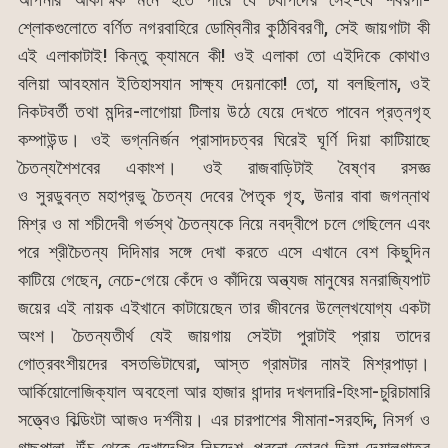
শ্লোকগুলোতে বর্ণিত নগরবাহিরে ডোম্বিনীর কুঠিবিবরণী, সেই জায়গাটা কী
এই এলাকাটাই! কিন্তু ক্যামনে কী! ওই এলাকা তো এইদিকে কোথাও
বলিয়া আবহমান ইতিহাসযান সাক্ষ্য দেয়নাকো! তো, যা বলছিলাম, ওই
নিকটবর্তী তথা মন্দির-লাগোয়া টিলায় উঠে যেয়ে দেখতে পাবেন প্রত্নগৃহ
কম্পাউন্ড। ওই ভগ্ননির্জন প্রাসাদচত্বর ঘিরেই ঘূর্ণি দিয়া কাটিয়াছে
চৈতন্যশৈশবের একাংশ। ওই রাজবাড়িটাই বৈষ্ণব রসজ্ঞ
ও সুরডুবন্ত মহাপ্রভু চৈতন্য দেবের পৈতৃক গৃহ, উনার বাবা জগন্নাথ
মিশ্র ও মা শচীদেবী গর্ভস্থ চৈতন্যকে নিয়ে নবদ্বীপে চলে গেছিলেন এবং
পরে শ্রীচৈতন্য দিদিমার সঙ্গে দেখা করতে এসে এখানে বেশ কিছুদিন
কাটিয়ে গেছেন, নেচে-গেয়ে কেঁদে ও কাঁদিয়ে অন্ত্যজ মানুষের মনরাজ্যিপাট
জয়ের এই নায়ক এইখানে কাটায়েছেন তার জীবনের উল্লেখযোগ্য একটা
অংশ। চৈতন্যতীর্থ যেই জায়গায় সেইটা পুরাটাই প্রায় তাদের
গোত্রবংশীয়দের বসতভিটাঘেরা, আস্ত গ্রামটার নামই মিশ্রপাড়া।
আর্কিয়োলোজিক্যাল অবহেলা আর হাজার ধান্দার দখলদারি-হিংসা-চুরিচামারি
সত্ত্বেও বিল্ডিংটা আজও দর্শনীয়। এর চারপাশের সীমানা-সরহদ্দি, নিসর্গ ও
গাছপালা, উঁচু থেকে দেখাদেখির নিচুদেশ, পুরনো তোরণ দিয়া দেয়ালগাত্র