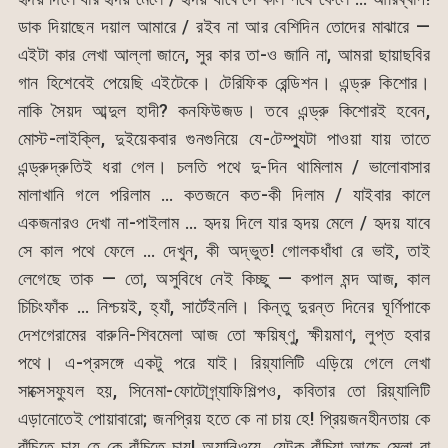
ডাক দিয়াছেন দয়াল আমারে / রইব না আর বেশিদিন তোদের মাঝারে —
এইটা কার লেখা আল্লা জানে, সুর কার তা-ও জানি না, আমরা ছায়াছবির
গান হিশেবেই পেয়েছি এইটেকে। টেরিফিক রেন্ডিশন। এন্ড্রু কিশোর।
নাকি সৈয়দ আব্দুল হাদী? কনফিউজড। তবে এন্ড্রু কিশোরই হবেন,
মোস্ট-লাইক্লি, দুইয়েকবার গুনগুনিয়ে যে-টেম্প্যুটা পাওয়া যায় তাতে
এন্ড্রুদ্রুতিই ধরা গেল। চলতি পথে দু-দিন থামিলাম / ভালোবাসার
মালাখানি গলে পরিলাম … কতজনে কত-কী দিলাম / যাইবার কালে
একজনারও দেখা না-পাইলাম … হৃদয় দিলে যার হৃদয় মেলে / হৃদয় যাবে
সে কাল পথে ফেলে … দেখুন, কী অদ্ভুত! গোলকধাঁধা রে ভাই, তাই
লেগেছে তাক — তো, অসুবিধে নেই কিচ্ছু — কপাল মন্দ আজ, কাল
চিচিংফাঁক … নিশ্চয়ই, হ্যাঁ, সার্টেইনলি। কিন্তু দুরন্ত দিনের ঘূর্ণিপাকে
দেশগেরামের বারুনি-শিবমেলা আজ তো ক্ষয়িষ্ণু, ক্ষীয়মাণ, লুপ্ত হবার
পথে। এ-প্রসঙ্গে একটু পরে যাই। রিয়্যালিটি এড়িয়ে গেলে লেখা
সাক্সেসফ্যুল হয়, সিনেমা-ফোটোগ্র্যাফিশিল্পও, কবিতার তো রিয়্যালিটি
এড়ানোতেই পোয়াবারো; জনপ্রিয় হতে কে না চায় হে! প্রিয়জনহীনতায় কে
বাঁচিতে চায় হে কে বাঁচিতে চায়! অ্যানিওয়ে, যেটুকু বাঁচিয়া আছে মেলা বা