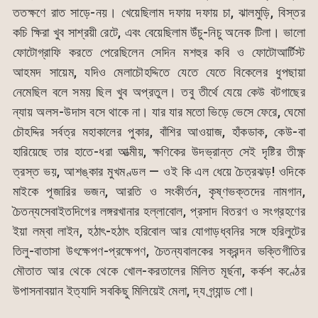
ততক্ষণে রাত সাড়ে-নয়। খেয়েছিলাম দফায় দফায় চা, ঝালমুড়ি, বিস্তর
কচি ক্ষিরা খুব সাশ্রয়ী রেটে, এবং বেয়েছিলাম উঁচু-নিচু অনেক টিলা। ভালো
ফোটোগ্রাফি করতে পেরেছিলেন সেদিন মশহুর কবি ও ফোটোআর্টিস্ট
আহমদ সায়েম, যদিও মেলাচৌহদ্দিতে যেতে যেতে বিকেলের ধুপছায়া
নেমেছিল বলে সময় ছিল খুব অপ্রতুল। তবু তীর্থে যেয়ে কেউ বটগাছের
ন্যায় অলস-উদাস বসে থাকে না। যার যার মতো ভিড়ে ভেসে ফেরে, ঘেমো
চৌহদ্দির সর্বত্র মহাকালের পুকার, বাঁশির আওয়াজ, হাঁকডাক, কেউ-বা
হারিয়েছে তার হাতে-ধরা আত্মীয়, ক্ষণিকের উদভ্রান্ত সেই দৃষ্টির তীক্ষ্ণ
ত্রস্ত ভয়, আশঙ্কার মুখমণ্ডল — ওই কি এল ধেয়ে চৈত্রঝড়! ওদিকে
মাইকে পূজারির ভজন, আরতি ও সংকীর্তন, কৃষ্ণভক্তদের নামগান,
চৈতন্যসেবাইতদিগের লঙ্গরখানার হল্লাবোল, প্রসাদ বিতরণ ও সংগ্রহণের
ইয়া লম্বা লাইন, হঠাৎ-হঠাৎ হরিবোল আর যোগাড়ধ্বনির সঙ্গে হরিলুটের
তিলু-বাতাসা উৎক্ষেপণ-প্রক্ষেপণ, চৈতন্যবালকের সক্রন্দন ভক্তিগীতির
মৌতাত আর থেকে থেকে খোল-করতালের মিলিত মূর্ছনা, কর্কশ কণ্ঠের
উপাসনাবয়ান ইত্যাদি সবকিছু মিলিয়েই মেলা, দ্য গ্র্যান্ড শো।