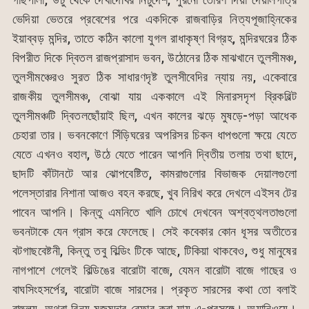
ভেদিয়া ভেতরে প্রবেশের পরে একদিকে রাজবাড়ির নিত্যপূজাহ্নিকের
ইয়াব্বড় মন্দির, তাতে কঠিন কালো যুগল রাধাকৃষ্ণ বিগ্রহ, মন্দিরঘরের ঠিক
বিপরীত দিকে দ্বিতল রাজপ্রাসাদ ভবন, উঠোনের ঠিক মাঝখানে তুলসীমঞ্চ,
তুলসীমঞ্চেরও সুরত ঠিক সাধারণদৃষ্ট তুলসীবেদির ন্যায় নয়, একেবারে
রাজকীয় তুলসীমঞ্চ, বোঝা যায় এককালে এই মিনারসদৃশ ব্রিকবিল্ট
তুলসীমঞ্চটি দ্বিতলছোঁয়াই ছিল, এখন কালের ঝড়ে মুষড়ে-পড়া আধেক
চেহারা তার। ভবনকোণে সিঁড়িঘরের অপরিসর চিকন ধাপগুলো ক্ষয়ে যেতে
যেতে এখনও বহাল, উঠে যেতে পারেন আপনি দ্বিতীয় তলায় তথা ছাদে,
ছাদটি কাঁটানটে আর ঝোপবেষ্টিত, কামরাগুলোর বিভাজক দেয়ালগুলো
পলেস্তারার নিশানা আজও বহন করছে, খুব নিরিখ করে দেখলে এইসব টের
পাবেন আপনি। কিন্তু এমনিতে খালি চোখে দেখবেন অশ্বত্থলতাগুলো
ভবনটাকে যেন গ্রাস করে ফেলেছে। সেই কবেকার কোন ধূসর অতীতের
বটগাছবেষ্টনী, কিন্তু তবু বিল্ডিং টিকে আছে, টিকিয়া থাকবেও, শুধু মানুষের
নাগপাশে গেলেই বিল্ডিঙের বারোটা বাজে, যেমন বারোটা বাজে গাছের ও
বাঘসিংহসর্পের, বারোটা বাজে সারসের। প্রকৃত সারসের কথা তো বলাই
বাহুল্য, অথবা বিনয় মজুমদার রেফার করা যায় এ-প্রসঙ্গে। অ্যানিওয়ে।