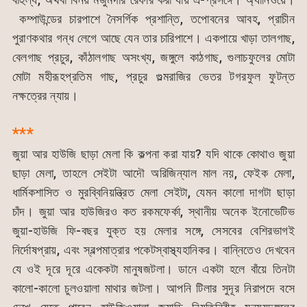
কম্পাউন্ডের চারপাশে নৈসর্গিক প্রশান্তি, তপোবনের আবহ, প্রাচীন
পুরাণকথার গন্ধ লেগে আছে যেন তার চারিপাশে। একপায়ে খাড়া তালগাছ,
বেলগাছ প্রচুর, কাঁঠালগাছ অসংখ্য, জঙ্গুলে কাঠগাছ, গুলাচফুলের মোটা
মোটা মহীরূহপ্রতিম গাছ, প্রচুর গুল্মরাজির ভেতর টগরফুল ফুটন্ত
নক্ষত্রের ন্যায়।
***
জুয়া আর হাউজি ছাড়া মেলা কি কল্পনা করা যায়? যদি থাকে কোথাও জুয়া
ছাড়া মেলা, তাহলে সেইটা আদৌ অরিজিন্যাল মাল নয়, ফেইক মেলা,
ধার্মিকশাসিত ও মুরব্বিনিয়ন্ত্রিত মেলা সেইটা, যেমন কালো দাগটা ছাড়া
চাঁদ। জুয়া আর হাউজিরও কত রকমফের্কা, স্থানীয় অনেক ইনোভেটিভ
জুয়া-হাউজি ফি-বছর যুক্ত হয় মেলার সঙ্গে, সেসবের বেশিরভাগই
নির্দোষপ্রায়, এবং স্বল্পমাত্রার পকেটস্বাস্থ্যহানিকর। বান্নিতেও দেখবেন
যে ওই দূরে দূরে একেকটা মানুষজটলা। ডানে একটা হলে বাঁয়ে তিনটা
কালো-কালো চুলওয়ালা মাথার জটলা। আপনি টিলার সুদূর নিরাপদে বসে