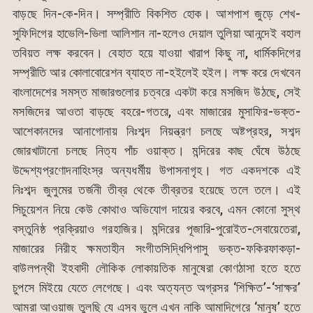
বাড়ছে দিন-কে-দিন। সম্প্রীতি বিকশিত হোক। আশপাশ জুড়ে শেখ-
সুফিদিগের হাভেলি-ভিলা আলিশান না-হলেও দেয়াল তুলিয়া আনন্দেই বহাল
তবিয়ত লক্ষ করবেন। বেহাত হয়ে যাওয়া খারাপ কিছু না, ধার্মিকদিগের
সম্প্রীতি আর কোলাবোরেশন ব্যাহত না-হইলেই হইল। লক্ষ করে দেখবেন
বাংলাদেশের সমস্ত মাজারগুলোর চত্বরে একটা করে মসজিদ উঠছে, সেই
মসজিদের আওতা বাড়ছে বহরে-গতরে, এবং মাজারের মুসাফির-ভক্ত-
আশেকানদের আনাগোনায় নিঃশব্দ নিয়ন্ত্রণ চলছে অষ্টপ্রহর, সশব্দ
জোরখাটানো চলছে নিত্য পাঁচ ওয়াক্ত। মন্দিরের কাছ ঘেঁষে উঠছে
উদ্দেশ্যপ্রণোদনাহিংস্র অন্যধর্মীয় উপাসনাগৃহ। গত একদশকে এই
নিঃশব্দ জুলুমের তর্জনী তীব্র থেকে তীব্রতর হয়েছে তলে তলে। এই
সিচুয়েশন নিয়ে কেউ কোথাও অভিযোগ দায়ের করবে, এমন কোনো সুস্থ
বস্তুনিষ্ঠ প্রক্রিয়াও গরহাজির। মন্দিরের পূজারি-পুরোইত-সেবায়েতেরা,
মাজারের নিরীহ ক্ষমতাহীন সংগীতসিদ্ধিপিপাসু ভক্ত-ফকিরফাকড়া-
বাউলপন্থী ইহবাদী লৌকিক লোকায়তিক মানুষেরা কোণঠাসা হতে হতে
চুপসে মিইয়ে যেতে লেগেছে। এবং অত্যন্ত অগ্রসর ‘শিক্ষিত’-‘সাক্ষর’
আমরা আওয়াজ তুলছি যে এসব ভুলে এখন নাকি আমাদিগেরে ‘মানুষ’ হতে