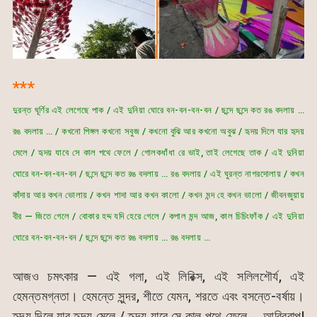
***
দুরন্ত ঘূর্ণির এই লেগেছে পাক / এই দুনিয়া ঘোরে বন-বন-বন-বন / ছন্দে ছন্দে কত রঙ বদলায় …
রঙ বদলায় … / কখনো পিঙ্গল কখনো সবুজ / কখনো বুঝি আর কখনো অবুঝ / হৃদয় দিলে যার হৃদয়
মেলে / হৃদয় যাবে সে কাল পথে ফেলে / গোলকধাঁধা রে ভাই, তাই লেগেছে তাক / এই দুনিয়া
ঘোরে বন-বন-বন-বন / ছন্দে ছন্দে কত রঙ বদলায় … রঙ বদলায় / এই ঘুরন্ত নাগরদোলায় / কখন
কাঁদায় আর কখন ভোলায় / কখন শাদা আর কখন কালো / কখন মন্দ হে কখন ভালো / জীবনজুয়ায়
বীর — জিতে গেলে / বোকার হদ্দ যদি হেরে গেলে / কপাল মন্দ আজ, কাল চিচিংফাঁক / এই দুনিয়া
ঘোরে বন-বন-বন-বন / ছন্দে ছন্দে কত রঙ বদলায় … রঙ বদলায় …
আজও চমৎকার — এই গলা, এই লিরিক্স, এই সলিলশৌর্য, এই
হেমন্তমগ্নতা। হেমন্তে সুন্দর, শীতে যেমন, শরতে এবং বসন্তে-বর্ষায়।
হৃদয় দিলে যার হৃদয় মেলে / হৃদয় যাবে সে কাল পথে ফেলে … আরিব্বাপ!