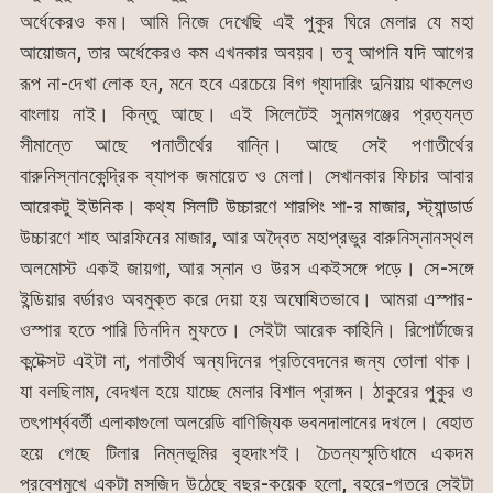
অর্ধেকেরও কম। আমি নিজে দেখেছি এই পুকুর ঘিরে মেলার যে মহা
আয়োজন, তার অর্ধেকেরও কম এখনকার অবয়ব। তবু আপনি যদি আগের
রূপ না-দেখা লোক হন, মনে হবে এরচেয়ে বিগ গ্যাদারিং দুনিয়ায় থাকলেও
বাংলায় নাই। কিন্তু আছে। এই সিলেটেই সুনামগঞ্জের প্রত্যন্ত
সীমান্তে আছে পনাতীর্থের বান্নি। আছে সেই পণাতীর্থের
বারুনিস্নানকেন্দ্রিক ব্যাপক জমায়েত ও মেলা। সেখানকার ফিচার আবার
আরেকটু ইউনিক। কথ্য সিলটি উচ্চারণে শারপিং শা-র মাজার, স্ট্যান্ডার্ড
উচ্চারণে শাহ আরফিনের মাজার, আর অদ্বৈত মহাপ্রভুর বারুনিস্নানস্থল
অলমোস্ট একই জায়গা, আর স্নান ও উরস একইসঙ্গে পড়ে। সে-সঙ্গে
ইন্ডিয়ার বর্ডারও অবমুক্ত করে দেয়া হয় অঘোষিতভাবে। আমরা এস্পার-
ওস্পার হতে পারি তিনদিন মুফতে। সেইটা আরেক কাহিনি। রিপোর্টাজের
কন্টেক্সট এইটা না, পনাতীর্থ অন্যদিনের প্রতিবেদনের জন্য তোলা থাক।
যা বলছিলাম, বেদখল হয়ে যাচ্ছে মেলার বিশাল প্রাঙ্গন। ঠাকুরের পুকুর ও
তৎপার্শ্ববর্তী এলাকাগুলো অলরেডি বাণিজ্যিক ভবনদালানের দখলে। বেহাত
হয়ে গেছে টিলার নিম্নভূমির বৃহদাংশই। চৈতন্যস্মৃতিধামে একদম
প্রবেশমুখে একটা মসজিদ উঠেছে বছর-কয়েক হলো, বহরে-গতরে সেইটা