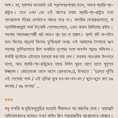
সঙ্গে। তা, ব্যাপার অনেকটা ওই প্রপেলারপাখার মতন, অথবা ম্যারি-গ্য-
রাউন্ড। তবে এখন তো ওই আগের ন্যায় ম্যারি-গ্য-রাউন্ড তথা
নাগরদোলা গাঁয়ের মেলাতেও নজরে পড়ে না। নাগরিক ফেয়ারগুলোতে, বা
অ্যামিউজমেন্ট পার্ক ইত্যাদি প্লেসগুলোতে, এখন নানান কিসিমের রাইড।
পয়সার গাদাগুচ্ছগোষ্ঠী খর্চা করেও শব্দ হয় না হারাম। শব্দই যদি না-হইল
তবে কিসের আনন্দ! কিসের ঘূর্ণিচক্র! অথচ ওই আমাদের শৈশবের অল্প
পয়সার ফুর্তিগুলোতে ছিল অবারিত দৃশ্যের সঙ্গে অনর্গল শব্দের সম্মিলন।
ফর্ফরি শব্দটাকে এইভাবে ব্যাখ্যা করা যায় বেশ। ফরফর আওয়াজ উৎপন্ন
হতো, আর ম্যারি-গ্য-রাউন্ডের ন্যায় নির্মল ঘুরত হাতে হাতে সুদৃশ্য
উজ্জ্বল। কোত্থেকে ভেসে আসে হেমন্তকণ্ঠ, উদাত্ত : ‘দুরন্ত ঘূর্ণির
ওই লেগেছে পাক / এই দুনিয়া ঘুরে বন-বন-বন-বন / ছন্দে-ছন্দে কত রঙ
বদলায় / রঙ বদলায়’ …
***
শুধু ফর্ফরি বা মুড়িনাড়ুঘুড়ির মধ্যেই সীমাবদ্ধ নয় বারুনির মেলা। অ্যাডাল্ট
অভিভাবকদের মধ্যেও তখন বান্নি ছিল প্রয়োজনীয় বছরান্তের মোচ্ছব।