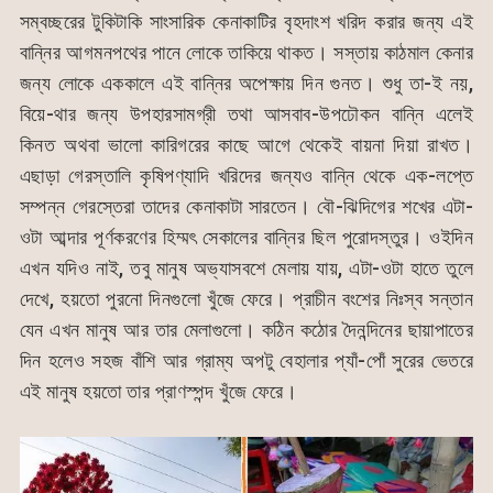
সম্বচ্ছরের টুকিটাকি সাংসারিক কেনাকাটির বৃহদাংশ খরিদ করার জন্য এই
বান্নির আগমনপথের পানে লোকে তাকিয়ে থাকত। সস্তায় কাঠমাল কেনার
জন্য লোকে এককালে এই বান্নির অপেক্ষায় দিন গুনত। শুধু তা-ই নয়,
বিয়ে-থার জন্য উপহারসামগ্রী তথা আসবাব-উপঢৌকন বান্নি এলেই
কিনত অথবা ভালো কারিগরের কাছে আগে থেকেই বায়না দিয়া রাখত।
এছাড়া গেরস্তালি কৃষিপণ্যাদি খরিদের জন্যও বান্নি থেকে এক-লপ্তে
সম্পন্ন গেরস্তেরা তাদের কেনাকাটা সারতেন। বৌ-ঝিদিগের শখের এটা-
ওটা আব্দার পূর্ণকরণের হিম্মৎ সেকালের বান্নির ছিল পুরোদস্তুর। ওইদিন
এখন যদিও নাই, তবু মানুষ অভ্যাসবশে মেলায় যায়, এটা-ওটা হাতে তুলে
দেখে, হয়তো পুরনো দিনগুলো খুঁজে ফেরে। প্রাচীন বংশের নিঃস্ব সন্তান
যেন এখন মানুষ আর তার মেলাগুলো। কঠিন কঠোর দৈনন্দিনের ছায়াপাতের
দিন হলেও সহজ বাঁশি আর গ্রাম্য অপটু বেহালার প্যাঁ-পোঁ সুরের ভেতরে
এই মানুষ হয়তো তার প্রাণস্পন্দ খুঁজে ফেরে।