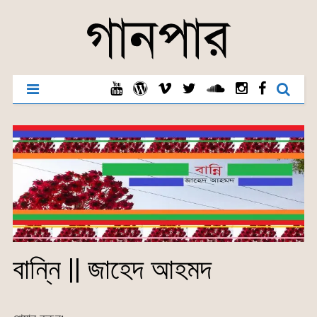
বান্নি || জাহেদ আহমদ