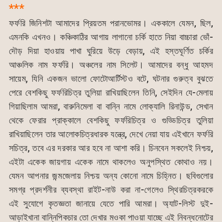
***
ফর্ফরি জিনিশটা আমাদের প্রিয়তম পরানভোমর। এককালে যেমন, ছিল,
এমনকি এখনও। কঞ্চিকাঠির আগায় লাগানো চর্কি হাতে নিয়া বাচ্চারা ভোঁ-
দৌড় দিয়া হাওয়ায় পাখা ঘুরিয়ে উড়ে বেড়ায়, এই হস্তঘূর্ণিত চর্কির
আঞ্চলিক নাম ফর্ফরি। অঞ্চলের নাম সিলেট। আমাদের বন্ধু আহমদ
সায়েম, যিনি একজন ভালো ফোটোআর্টিস্টও বটে, ঘটনার গুরুত্ব বুঝতে
পেরে বেশকিছু ফর্ফরিচিত্র তুলিয়া রাখিয়াছিলেন তিনি, সেইদিন যে-মেলায়
গিয়াছিলাম আমরা, বারুনিমেলা বা বান্নি নামে লোক্যালি রিনাউন্ড, সেখান
থেকে ফেরার প্রাক্কালে বেশকিছু ফর্ফরিচিত্র ও গুড্ডিচিত্র তুলিয়া
রাখিয়াছিলেন তার আলোকচিত্রধারক যন্ত্রে, দেখে নেয়া যায় এইখানে ফর্ফরি
সচিত্র, তবে এর দরকার আর হবে না আশা করি। চিনবেন সকলেই নিশ্চয়,
এইটা একেক জায়গায় একেক নামে থাকলেও অনুপস্থিত কোথাও নয়।
যেমন আপনার জন্মজেলায় নিশ্চয় অন্য কোনো নামে চিহ্নিত। ছবিগুলোর
সমগ্র প্রদর্শনীর ব্যবস্থা রাইট-নাউ করা না-গেলেও স্থিরচিত্রকরকে
এই সুযোগে কৃতজ্ঞতা জানায়ে যেতে পারি আমরা। অ্যাট-লিস্ট দুই-
আড়াইখানা বান্নিপিকচার তো দেখার মওকা পাওয়া যাচ্ছে এই নিবন্ধনোটের