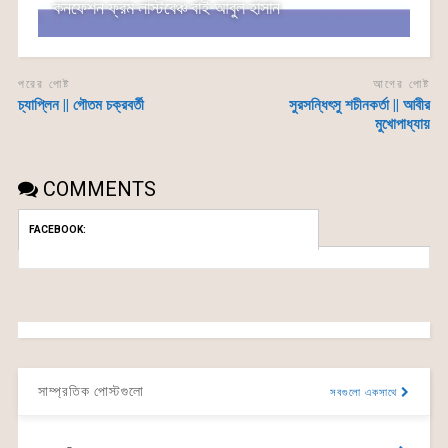
কনফেশন ফ্রম লাস্টবেঞ্চ বাই আবুল হাসান
পরের পোষ্ট
আগের পোষ্ট
চ্যাপ্লিন || গৌতম চক্রবর্তী
সুরসন্ধিৎসু শচীনকর্তা || আবীর
মুখোপাধ্যায়
COMMENTS
FACEBOOK:
সাম্প্রতিক পোস্টগুলো
সবগুলো একসাথে