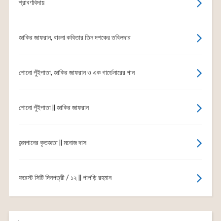
শ্রাবণবিদায়
জাকির জাফরান, বাংলা কবিতার তিন দশকের তবিলদার
শোনো পুঁইপাতা, জাকির জাফরান ও এক গার্ডেনারের গান
শোনো পুঁইপাতা || জাকির জাফরান
জন্মগানের কৃতজ্ঞতা || মনোজ দাস
ফরেস্ট সিটি দিনপত্রী / ১২ || পাপড়ি রহমান