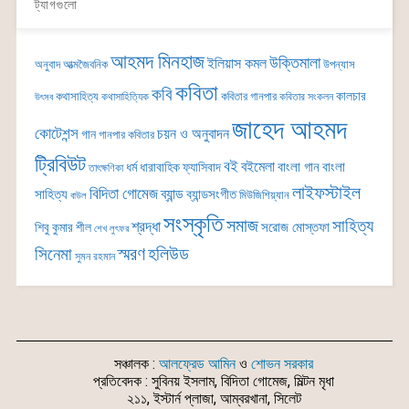
ট্যাগগুলো
আহমদ মিনহাজ
উক্তিমালা
ইলিয়াস কমল
অনুবাদ
আত্মজৈবনিক
উপন্যাস
কবিতা
কবি
কালচার
কথাসাহিত্য
কবিতার গানপার
কথাসাহিত্যিক
কবিতার সংকলন
উৎসব
জাহেদ আহমদ
কোটেশন্স
চয়ন ও অনুবাদন
গান
গানপার কবিতার
ট্রিবিউট
বই
বইমেলা
বাংলা গান
বাংলা
ধর্ম
ধারাবাহিক
ফ্যাসিবাদ
তাৎক্ষণিকা
লাইফস্টাইল
বিদিতা গোমেজ
ব্যান্ড
সাহিত্য
ব্যান্ডসংগীত
মিউজিশিয়্যান
বাউল
সংস্কৃতি
সমাজ
সাহিত্য
শ্রদ্ধা
সরোজ মোস্তফা
শিবু কুমার শীল
শেখ লুৎফর
সিনেমা
স্মরণ
হলিউড
সুমন রহমান
সঞ্চালক :
আলফ্রেড আমিন
ও
শোভন সরকার
প্রতিবেদক : সুবিনয় ইসলাম, বিদিতা গোমেজ, মিল্টন মৃধা
২১১, ইস্টার্ন প্লাজা, আম্বরখানা, সিলেট