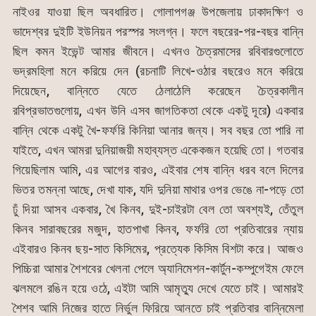
নাইওর যাওয়া ছিল অবধারিত। গোলাপগঞ্জ উপজেলায় ঢাকাদক্ষিণ ও
ভাদেশ্বর দুইটি ইউনিয়ন পরস্পর সংলগ্ন। ফলে বছরের-পর-বছর বান্নি
ছিল কমন ইভেন্ট আমার জীবনে। এখনও চৈত্রমাসের রবিবারগুলোতে
ভদ্রমহিলা মনে করিয়ে দেন (রচনাটি লিখে-ওঠার বছরেও মনে করিয়ে
দিয়েছেন, বান্নিতে যেতে ঠেলাঠেলি করেছেন চৈত্রকালীন
রবিপ্রভাতগুলোয়, এখন উনি এসব জাগতিকতা থেকে একটু দূরে) একবার
বান্নি থেকে একটু খৈ-ফর্ফরি কিনিয়া আনার জন্য। সব বছর তো পারি না
যাইতে, এখন আমরা দুনিয়াজয়ী মহাব্যস্ত একেকজন হয়েছি তো। গতবার
গিয়েছিলাম আমি, এর আগের বারও, এইবার শেষ বান্নি ধরব বলে দিলের
ভিতর তমন্না আছে, দেখা যাক, যদি দুনিয়া মাথার ওপর ভেঙে না-পড়ে তো
ঢুঁ দিয়া আসব একবার, খৈ কিনব, দুই-চাইরটা বেল তো অবশ্যই, তেঁতুল
কিনব সারাবছরের মজুদ, হাতপাখা কিনব, ফর্ফরি তো প্রতিবারের ন্যায়
এইবারও কিনব ছয়-সাত কিসিমের, প্রত্যেক কিসিম বিশটা করে। আজও
পিচ্চিরা আমার শৈশবের খেলনা পেলে অ্যানিমেশন-কার্টুন-কম্পুগেইম ফেলে
ঝলমলে রঙিন হয়ে ওঠে, এইটা আমি আমৃত্যু দেখে যেতে চাই। আমারই
শৈশব আমি নিজের হাতে নির্ভুল ফিরিয়ে আনতে চাই প্রতিবার বান্নিমেলা