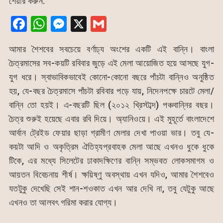
শেয়ার করুন:
F
W
M
X
G
a
h
e
m
আমার শৈশবের সবচেয়ে বর্ণাঢ্য অংশের একটি এই বান্নি। বাংলা
c
at
s
ai
চৈত্রমাসের সব-কয়টি রবিবার জুড়ে এই মেলা আয়োজিত হয়ে আসছে যুগ-
e
s
s
l
যুগ ধরে। স্বাভাবিকভাবেই কোনো-কোনো বছরে পাঁচটা বান্নিও অনুষ্ঠিত
b
A
e
হয়, যে-বছর চৈত্রমাসে পাঁচটা রবিবার পড়ে যায়, নিদেনপক্ষে চারটে মেলা/
o
p
n
বান্নি তো হয়ই। এ-বছরটি ছিল (২০১২ খ্রিস্টাব্দ) পঞ্চবান্নির বছর।
o
p
g
চৈত্র শুরুই হয়েছে এবার রবি দিয়ে। অ্যানিওয়ে। এই মুহূর্তে বাংলাদেশে
k
er
আর্বান ট্রেইড ফেয়ার ছাড়া গ্রামীণ মেলার দেখা পাওয়া ভার। তবু যে-
কয়টা আদি ও অকৃত্রিম ঐতিহ্যপ্রবাহক মেলা আছে এখনও ধুকে ধুকে
টিকে, এর মধ্যে সিলেটের ঢাকাদক্ষিণের বান্নি সম্ভবত লোকসমাগম ও
আয়তন বিবেচনায় শীর্ষ। ক্ষয়িষ্ণু অবস্থায় এখন যদিও, আমার শৈশবেও
যতটুকু দেখেছি সেই শান-শওকাত এখন আর দেখি না, তবু যেটুকু আছে
এখনও তা আলবৎ গরিমা করার যোগ্য।