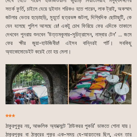
দেখে যেতে পারেন হাউজিওয়ালা জুয়াড়ি নিয়তিনিরীহ মনুষ্যদঙ্গলের
সতর্ক ফুর্তি, চাইলে যেয়ে দুইদান শরিকও হতে পারেন, লাক ট্রাই, অকস্মাৎ
জটলার ভেতর হুড়োহুড়ি, মুহূর্তে ছত্রভঙ্গ জটলা, দিগ্বিদিক ছোটাছুটি, কে
যেন বলেছে পুলিশ আসছে রে! একটু চোখ ফিরিয়ে ফের এদিকে তাকালে
দেখবেন পুনরায় শুনবেন ‘উত্তমকুমার-সুচিত্রাসেন, নাম্বার টেন’ … জমে
ফের ক্ষীর জুয়া-হাউজিবীর! এইসব বান্নিরই পার্ট। সবকিছু
অ্যাকোমোডেইট করেই তো হয় মেলা।
***
ঠাকুরপুকুর নয়, আঞ্চলিক অ্যাক্সেন্টে ‘ঠাউকরর পুকরি’ ডাকতে শোনা যায়।
ঠাকুরপুকুর বা ঠাকুরের পুকুর এক-সময় যে-আয়তনের ছিল, এখন তার