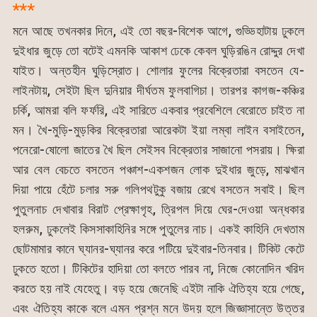
***
মনে আছে তখনকার দিনে, এই তো বছর-বিশেক আগে, গুড্ডিহাটায় ঢুকলে
দুইধার জুড়ে তো বটেই এমনকি আকাশ ঢেকে কেবল ঘুড়িরঙিন রোদ্দুর দেখা
যাইত। অন্তহীন ঘুড়িস্রোত। শোলার ফুলের বিক্রেতারা বসতেন যে-
লাইনটায়, সেইটা ছিল দুনিয়ার দীর্ঘতম ফুলবাগিচা। তারপর কাগজ-কঞ্চির
চর্কি, আমরা বলি ফর্ফরি, এই সারিতে একবার প্রবেশিলে বেরোতে চাইত না
মন। খৈ-মুড়ি-মুড়কির বিক্রেতারা আরেকটা ইয়া লম্বা লাইন বসাইতেন,
পনেরো-ষোলো জাতের খৈ ছিল সেইসব বিক্রেতার সাজানো পসরায়। ক্ষিরা
আর বেল বেচতে বসতেন পঞ্চাশ-একশজন লোক দুইধার জুড়ে, মাঝখান
দিয়া পায়ে হেঁটে চলার সরু গলিপথটুকু বজায় রেখে বসতেন সবাই। ছিল
পুতুলনাচ দেখাবার বিরাট প্রেক্ষাগৃহ, ত্রিপল দিয়ে ঘের-দেওয়া অন্ধকার
হলরুম, ঢুকলেই কিসসাকাহিনির সঙ্গে পুতুলের নাচ। একই কাহিনি দেখতাম
ছোটমামার কানে ঘ্যানর-ঘ্যানর করে পটিয়ে দুইবার-তিনবার। টিকিট কেটে
ঢুকতে হতো। টিকিটের হাদিয়া তো বলতে পারব না, নিজে কোনোদিন খরিদ
করতে হয় নাই যেহেতু। বড় হয়ে জেনেছি এইটা নাকি ঐতিহ্য হয়ে গেছে,
এবং ঐতিহ্য কাকে বলে এমন প্রশ্ন মনে উদয় হলে জিজ্ঞাসান্তে উত্তর