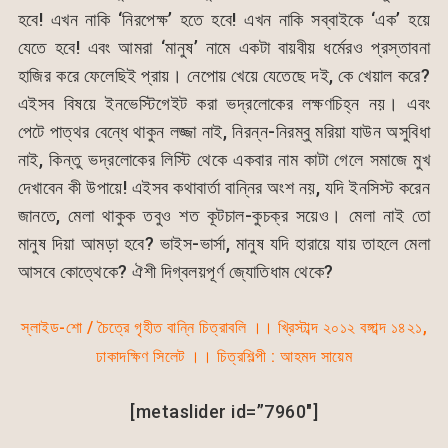
হবে! এখন নাকি ‘নিরপেক্ষ’ হতে হবে! এখন নাকি সব্বাইকে ‘এক’ হয়ে
যেতে হবে! এবং আমরা ‘মানুষ’ নামে একটা বায়বীয় ধর্মেরও প্রস্তাবনা
হাজির করে ফেলেছিই প্রায়। নেপোয় খেয়ে যেতেছে দই, কে খেয়াল করে?
এইসব বিষয়ে ইনভেস্টিগেইট করা ভদ্রলোকের লক্ষণচিহ্ন নয়। এবং
পেটে পাত্থর বেন্ধে থাকুন লজ্জা নাই, নিরন্ন-নিরম্বু মরিয়া যাউন অসুবিধা
নাই, কিন্তু ভদ্রলোকের লিস্টি থেকে একবার নাম কাটা গেলে সমাজে মুখ
দেখাবেন কী উপায়ে! এইসব কথাবার্তা বান্নির অংশ নয়, যদি ইনসিস্ট করেন
জানতে, মেলা থাকুক তবুও শত কূটচাল-কুচক্র সয়েও। মেলা নাই তো
মানুষ দিয়া আমড়া হবে? ভাইস-ভার্সা, মানুষ যদি হারায়ে যায় তাহলে মেলা
আসবে কোত্থেকে? ঐশী দিগ্বলয়পূর্ণ জ্যোতিধাম থেকে?
স্লাইড-শো / চৈত্রে গৃহীত বান্নি চিত্রাবলি ।। খ্রিস্টাব্দ ২০১২ বঙ্গাব্দ ১৪২১,
ঢাকাদক্ষিণ সিলেট ।। চিত্রশিল্পী : আহমদ সায়েম
[metaslider id=”7960″]