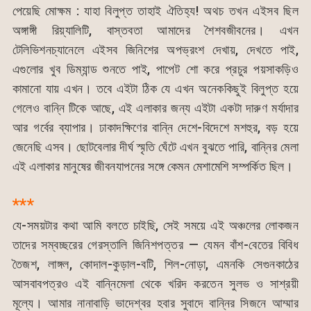
পেয়েছি মোক্ষম : যাহা বিলুপ্ত তাহাই ঐতিহ্য! অথচ তখন এইসব ছিল
অঙ্গাঙ্গী রিয়্যালিটি, বাস্তবতা আমাদের শৈশবজীবনের। এখন
টেলিভিশনচ্যানেলে এইসব জিনিশের অপভ্রংশ দেখায়, দেখতে পাই,
এগুলোর খুব ডিম্যান্ড শুনতে পাই, পাপেট শো করে প্রচুর পয়সাকড়িও
কামানো যায় এখন। তবে এইটা ঠিক যে এখন অনেককিছুই বিলুপ্ত হয়ে
গেলেও বান্নি টিকে আছে, এই এলাকার জন্য এইটা একটা দারুণ মর্যাদার
আর গর্বের ব্যাপার। ঢাকাদক্ষিণের বান্নি দেশে-বিদেশে মশহুর, বড় হয়ে
জেনেছি এসব। ছোটবেলার দীর্ঘ স্মৃতি ঘেঁটে এখন বুঝতে পারি, বান্নির মেলা
এই এলাকার মানুষের জীবনযাপনের সঙ্গে কেমন মেশামেশি সম্পর্কিত ছিল।
***
যে-সময়টার কথা আমি বলতে চাইছি, সেই সময়ে এই অঞ্চলের লোকজন
তাদের সম্বচ্ছরের গেরস্তালি জিনিশপত্তর — যেমন বাঁশ-বেতের বিবিধ
তৈজশ, লাঙ্গল, কোদাল-কুড়াল-বটি, শিল-নোড়া, এমনকি সেগুনকাঠের
আসবাবপত্রও এই বান্নিমেলা থেকে খরিদ করতেন সুলভ ও সাশ্রয়ী
মূল্যে। আমার নানাবাড়ি ভাদেশ্বর হবার সুবাদে বান্নির সিজনে আম্মার