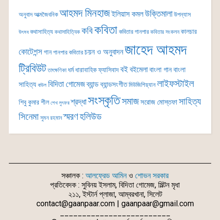
আহমদ মিনহাজ
উক্তিমালা
ইলিয়াস কমল
অনুবাদ
আত্মজৈবনিক
উপন্যাস
কবিতা
কবি
কালচার
কথাসাহিত্য
কবিতার গানপার
কথাসাহিত্যিক
কবিতার সংকলন
উৎসব
জাহেদ আহমদ
কোটেশন্স
চয়ন ও অনুবাদন
গান
গানপার কবিতার
ট্রিবিউট
বই
বইমেলা
বাংলা গান
বাংলা
ধর্ম
ধারাবাহিক
ফ্যাসিবাদ
তাৎক্ষণিকা
লাইফস্টাইল
বিদিতা গোমেজ
ব্যান্ড
সাহিত্য
ব্যান্ডসংগীত
মিউজিশিয়্যান
বাউল
সংস্কৃতি
সমাজ
সাহিত্য
শ্রদ্ধা
সরোজ মোস্তফা
শিবু কুমার শীল
শেখ লুৎফর
সিনেমা
স্মরণ
হলিউড
সুমন রহমান
সঞ্চালক :
আলফ্রেড আমিন
ও
শোভন সরকার
প্রতিবেদক : সুবিনয় ইসলাম, বিদিতা গোমেজ, মিল্টন মৃধা
২১১, ইস্টার্ন প্লাজা, আম্বরখানা, সিলেট
contact@gaanpaar.com | gaanpaar@gmail.com
_________________________