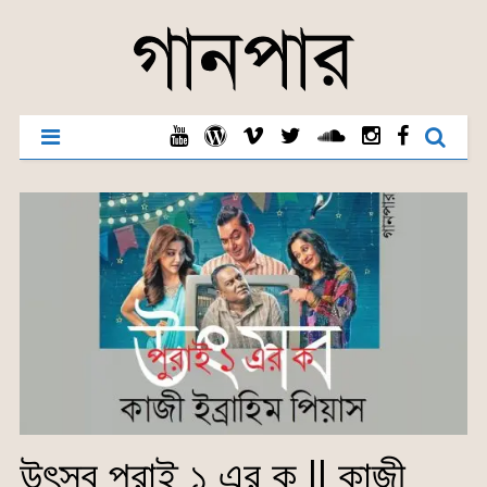
উৎসব পুরাই ১ এর ক || কাজী