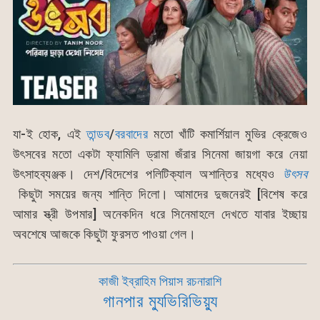
যা-ই হোক, এই
তান্ডব
/
বরবাদের
মতো খাঁটি কমার্শিয়াল মুভির ক্রেজেও
উৎসবের মতো একটা ফ্যামিলি ড্রামা জঁরার সিনেমা জায়গা করে নেয়া
উৎসাহব্যঞ্জক। দেশ/বিদেশের পলিটিক্যাল অশান্তির মধ্যেও
উৎসব
কিছুটা সময়ের জন্য শান্তি দিলো। আমাদের দুজনেরই [বিশেষ করে
আমার স্ত্রী উপমার] অনেকদিন ধরে সিনেমাহলে দেখতে যাবার ইচ্ছায়
অবশেষে আজকে কিছুটা ফুরসত পাওয়া গেল।
কাজী ইব্রাহিম পিয়াস রচনারাশি
গানপার ম্যুভিরিভিয়্যু