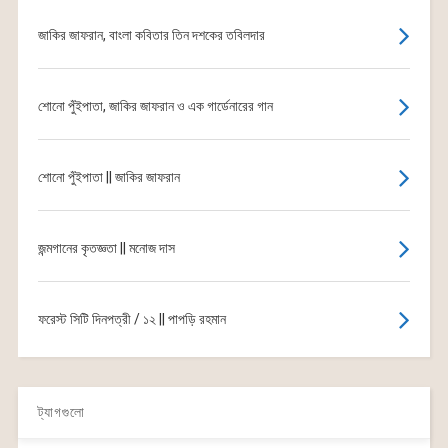
জাকির জাফরান, বাংলা কবিতার তিন দশকের তবিলদার
শোনো পুঁইপাতা, জাকির জাফরান ও এক গার্ডেনারের গান
শোনো পুঁইপাতা || জাকির জাফরান
জন্মগানের কৃতজ্ঞতা || মনোজ দাস
ফরেস্ট সিটি দিনপত্রী / ১২ || পাপড়ি রহমান
ট্যাগগুলো