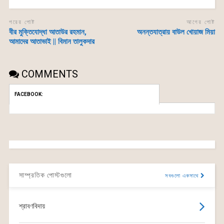
পরের পোষ্ট
আগের পোষ্ট
বীর মুক্তিযোদ্ধা আতাউর রহমান,
অনন্তযাত্রায় বাউল খোয়াজ মিয়া
আমাদের আতাভাই || বিমান তালুকদার
COMMENTS
FACEBOOK:
সাম্প্রতিক পোস্টগুলো
সবগুলো একসাথে
শ্রাবণবিদায়