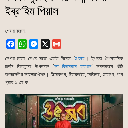
ইব্রাহিম পিয়াস
শেয়ার করুন:
F
W
M
X
G
a
h
e
m
লেখার মতো, দেখার মতো একটা সিনেমা ‘
উৎসব
’। ইংরেজ ঔপন্যাসিক
c
at
s
ai
চার্লস ডিকেন্সের উপন্যাস ‘
আ ক্রিসমাস ক্যারল
’ অবলম্বনে খাঁটি
e
s
s
l
বাংলাদেশীয় অ্যাডাপ্টেশন। ডিরেকশন, চিত্রনাট্য, অভিনয়, ডায়লগ, গান
b
A
e
পুরাই ১ এর ক।
o
p
n
o
p
g
k
er