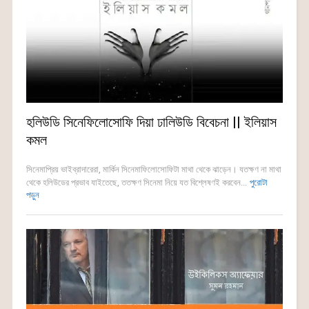
হলিউডি সিনেফিলোসোফি দিয়া ঢালিউডি বিবেচনা || ইলিয়াস
কমল
সিনেমাপ্রিয় ভাইব্রাদারেরা, মার্কিন সিনেমাফিলোসোফিটা মাথা থেকে ঝাড়েন। যতক্ষণ না মাথা
থেকে হলিউডের প্রভাব যাইতেছে, ততক্ষণ সিনেমা নিয়ে যত বিশ্লেষণই করবেন...
পুরোটা
পড়ুন