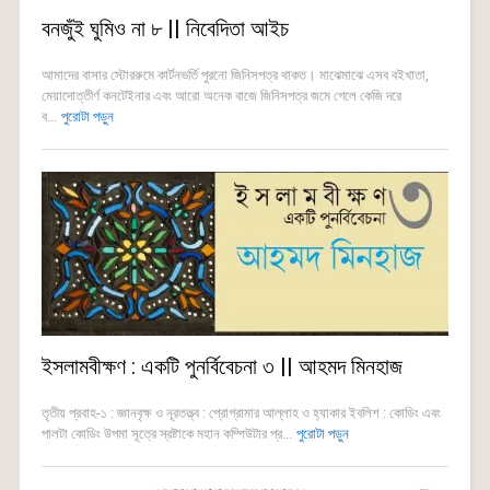
বনজুঁই ঘুমিও না ৮ || নিবেদিতা আইচ
আমাদের বাসার স্টোররুমে কার্টনভর্তি পুরনো জিনিসপত্র থাকত। মাঝেমাঝে এসব বইখাতা,
মেয়াদোত্তীর্ণ কনটেইনার এবং আরো অনেক বাজে জিনিসপত্র জমে গেলে কেজি দরে
ব...
পুরোটা পড়ুন
ইসলামবীক্ষণ : একটি পুনর্বিবেচনা ৩ || আহমদ মিনহাজ
তৃতীয় প্রবাহ-১ : জ্ঞানবৃক্ষ ও নূরতত্ত্ব : প্রোগ্রামার আল্লাহ ও হ্যাকার ইবলিশ : কোডিং এবং
পালটা কোডিং উপমা সূত্রে স্রষ্টাকে মহান কম্পিউটার প্র...
পুরোটা পড়ুন