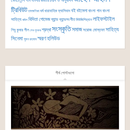
কোটেশন্স
চয়ন ও অনুবাদন
গান
গানপার কবিতার
ট্রিবিউট
বই
বইমেলা
বাংলা গান
বাংলা
ধর্ম
ধারাবাহিক
ফ্যাসিবাদ
তাৎক্ষণিকা
লাইফস্টাইল
বিদিতা গোমেজ
ব্যান্ড
সাহিত্য
ব্যান্ডসংগীত
মিউজিশিয়্যান
বাউল
সংস্কৃতি
সমাজ
সাহিত্য
শ্রদ্ধা
সরোজ মোস্তফা
শিবু কুমার শীল
শেখ লুৎফর
সিনেমা
স্মরণ
হলিউড
সুমন রহমান
শীর্ষ পোস্টগুলো