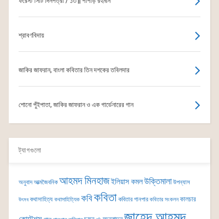
ফরেস্ট সিটি দিনপত্রী / ১৩ || পাপড়ি রহমান
শ্রাবণবিদায়
জাকির জাফরান, বাংলা কবিতার তিন দশকের তবিলদার
শোনো পুঁইপাতা, জাকির জাফরান ও এক গার্ডেনারের গান
ট্যাগগুলো
আহমদ মিনহাজ
উক্তিমালা
ইলিয়াস কমল
অনুবাদ
আত্মজৈবনিক
উপন্যাস
কবিতা
কবি
কালচার
কথাসাহিত্য
কবিতার গানপার
কথাসাহিত্যিক
কবিতার সংকলন
উৎসব
জাহেদ আহমদ