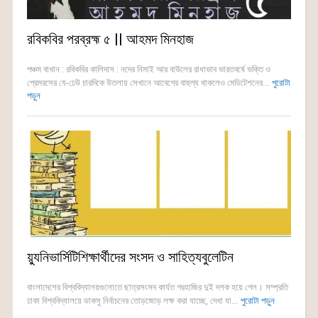
রবিকবির পরব্রহ্ম ৫ || আহমদ মিনহাজ
পঞ্চম বাখান : রবিকবির কালিদাস : নদের নিমাই আর বাউলের রাধাভাব ভারতবর্ষে ভক্তি ও
প্রেমরসের যে-ঢেউ চারদিকে উতলায় সেখানে আবেগের বাহুল্য থাকলেও মেডিটেশনের...
পুরোটা
পড়ুন
য়্যুনিভার্সিটিশিক্ষার্থীদের সংসদ ও সাহিত্যবুলেটিন
বাংলাদেশের বিশ্ববিদ্যালয়গুলোতে ছাত্রসংসদ কার্যত গরহাজির দুই দশক হয়ে গেল। সম্প্রতি
ঢাকা বিশ্ববিদ্যালয়ে ডাকসু নির্বাচনের তোড়জোড় লক্ষ করা যাচ্ছে, দেখা যা...
পুরোটা পড়ুন