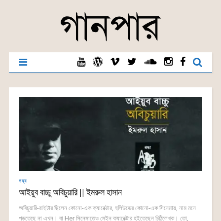
গদ্য
আইয়ুব বাচ্চু অবিচুয়ারি || ইমরুল হাসান
অবিচুয়ারি-রাইটার ছিলেন কোনো-এক ক্যারেক্টার, হলিউডের কোনো-এক সিনেমায়, নাম মনে
পড়তেছে না এখন। বা Her সিনেমাতেও মেইন ক্যারেক্টার হইতেছেন চিঠিলেখক। তো,