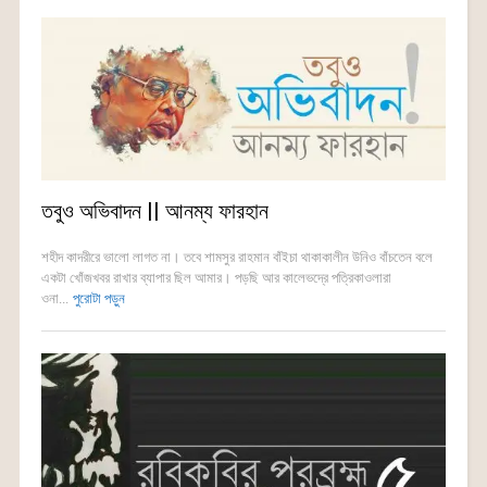
তবুও অভিবাদন || আনম্য ফারহান
শহীদ কাদরীরে ভালো লাগত না। তবে শামসুর রাহমান বাঁইচা থাকাকালীন উনিও বাঁচতেন বলে
একটা খোঁজখবর রাখার ব্যাপার ছিল আমার। পড়ছি আর কালেভদ্রে পত্রিকাওলারা
ওনা...
পুরোটা পড়ুন