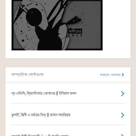
সাম্প্রতিক পোস্টগুলো
সবগুলো একসাথে
দ্য ওডিসি, ক্রিস্টোফার নোলানের || ইলিয়াস কমল
কন্সার্ট, শিল্পী ও বর্বরের ভিড় || হাসান শাহরিয়ার