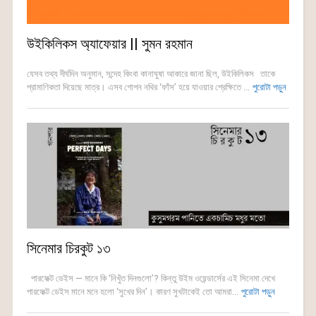
উইকিলিকস অ্যাফেয়ার || সুমন রহমান
যেসব তথ্য দীর্ঘদিন অনুমান, সন্দেহ কিংবা কানাঘুষা আকারে জানা ছিল, উইকিলিকস তাকে
প্রামাণিকতা দিয়েছে মাত্র। এসব গোপন নথির ‘ফাঁস’ হয়ে যাওয়ার প্রেক্ষিতে ...
পুরোটা পড়ুন
সিনেমার চিরকুট ১৩
পারফেক্ট ডেইস — মানে কি ‘নিখুঁত দিনগুলো’? কিন্তু উইম ওয়েন্ডার্সের এই সিনেমা দেখে
পারফেক্ট ডেইস মানে মনে হলো ‘সুখের দিন’। কারণ সুখটাকেই তো আমরা...
পুরোটা পড়ুন