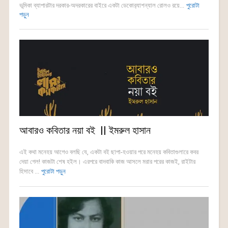
ভূমিকা ব্যাপারটার দরকার-অদরকারের বাইরে একটা ডেকোর‍্যাশন্যাল রোলও রয়ে...
পুরোটা
পড়ুন
আবারও কবিতার নয়া বই || ইমরুল হাসান
এই কথা মনেহয় আগেও বলছি যে, একটা বই ছাপা-হওয়ার পরে মনেহয় কবিতাগুলারে কবর
দেয়া গেল! কাজটা শেষ হইল। এরপরে বাদবাকি কাজ আসলে মরার পরের কাজই, রাইটার
হিসাবে ...
পুরোটা পড়ুন