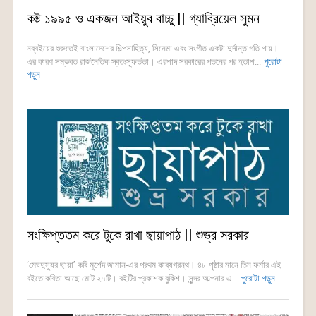
কষ্ট ১৯৯৫ ও একজন আইয়ুব বাচ্চু || গ্যাব্রিয়েল সুমন
নব্বইয়ের শুরুতেই বাংলাদেশের শিল্পসাহিত্য, সিনেমা এবং সংগীত একটা দুর্দান্ত গতি পায়।
এর কারণ সম্ভবত রাজনৈতিক স্বতঃস্ফূর্ততা। এরশাদ সরকারের পতনের পর হতাশ...
পুরোটা
পড়ুন
সংক্ষিপ্ততম করে টুকে রাখা ছায়াপাঠ || শুভ্র সরকার
‘মেঘদুস্যুর ছায়া’ কবি মুর্শেদ জামান-এর প্রথম কাব্যগ্রন্থ। ৪৮ পৃষ্ঠার মানে তিন ফর্মার এই
বইতে কবিতা আছে মোট ২৭টি। বইটির প্রকাশক বুকিশ। সুন্দর আল্পনার এ...
পুরোটা পড়ুন