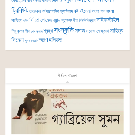
কোটেশন্স
চয়ন ও অনুবাদন
গান
গানপার কবিতার
ট্রিবিউট
বই
বইমেলা
বাংলা গান
বাংলা
ধর্ম
ধারাবাহিক
ফ্যাসিবাদ
তাৎক্ষণিকা
লাইফস্টাইল
বিদিতা গোমেজ
ব্যান্ড
সাহিত্য
ব্যান্ডসংগীত
মিউজিশিয়্যান
বাউল
সংস্কৃতি
সমাজ
সাহিত্য
শ্রদ্ধা
সরোজ মোস্তফা
শিবু কুমার শীল
শেখ লুৎফর
সিনেমা
স্মরণ
হলিউড
সুমন রহমান
শীর্ষ পোস্টগুলো