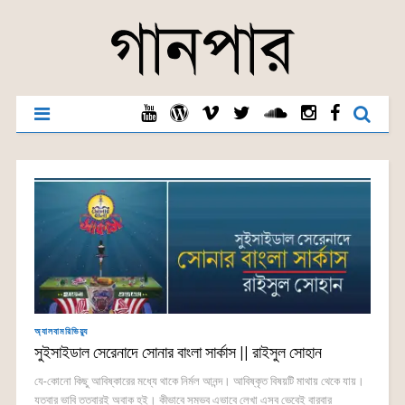
অ্যালবামরিভিয়্যু
সুইসাইডাল সেরেনাদে সোনার বাংলা সার্কাস || রাইসুল সোহান
যে-কোনো কিছু আবিষ্কারের মধ্যে থাকে নির্মল আনন্দ। আবিষ্কৃত বিষয়টি মাথায় থেকে যায়।
যতবার ভাবি ততবারই অবাক হই। কীভাবে সম্ভব এভাবে লেখা এসব ভেবেই বারবার