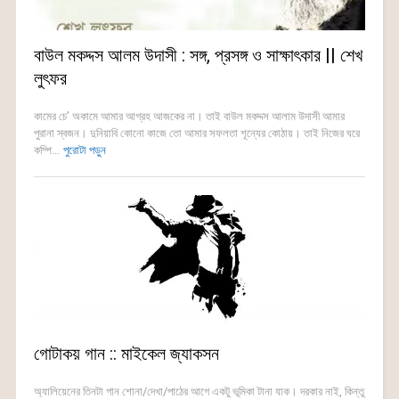
বাউল মকদ্দস আলম উদাসী : সঙ্গ, প্রসঙ্গ ও সাক্ষাৎকার || শেখ
লুৎফর
কামের চে’ অকামে আমার আগ্রহ আজকের না। তাই বাউল মকদ্দস আলাম উদাসী আমার
পুরানা স্বজন। দুনিয়াবি কোনো কাজে তো আমার সফলতা শূন্যের কোঠায়। তাই নিজের ঘরে
কম্পি...
পুরোটা পড়ুন
গোটাকয় গান :: মাইকেল জ্যাকসন
অ্যালিয়েনের তিনটা গান শোনা/দেখা/পাঠের আগে একটু ভূমিকা টানা যাক। দরকার নাই, কিন্তু