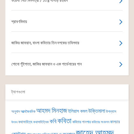
ফরেস্ট সিটি দিনপত্রী / ১৩ || পাপড়ি রহমান
শ্রাবণবিদায়
জাকির জাফরান, বাংলা কবিতার তিন দশকের তবিলদার
শোনো পুঁইপাতা, জাকির জাফরান ও এক গার্ডেনারের গান
ট্যাগগুলো
আহমদ মিনহাজ
উক্তিমালা
ইলিয়াস কমল
অনুবাদ
আত্মজৈবনিক
উপন্যাস
কবিতা
কবি
কালচার
কথাসাহিত্য
কবিতার গানপার
কথাসাহিত্যিক
কবিতার সংকলন
উৎসব
জাহেদ আহমদ