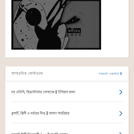
সাম্প্রতিক পোস্টগুলো
সবগুলো একসাথে
দ্য ওডিসি, ক্রিস্টোফার নোলানের || ইলিয়াস কমল
কন্সার্ট, শিল্পী ও বর্বরের ভিড় || হাসান শাহরিয়ার