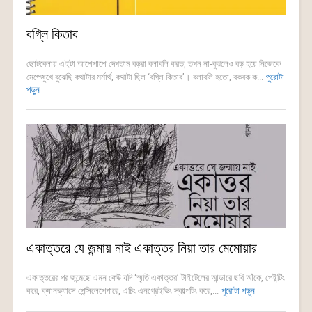
বগ্লি কিতাব
ছোটবেলায় এইটা আশেপাশে দেখতাম বড়রা বলাবলি করত, তখন না-বুঝলেও বড় হয়ে নিজেকে
মেপেজুখে বুঝেছি কথাটার মর্মার্থ, কথাটা ছিল ‘বগ্লি কিতাব’। বলাবলি হতো, বকবক ক...
পুরোটা
পড়ুন
একাত্তরে যে জন্মায় নাই একাত্তর নিয়া তার মেমোয়ার
একাত্তরের পর জন্মেছে এমন কেউ যদি ‘স্মৃতি একাত্তর’ টাইটেলের আন্ডারে ছবি আঁকে, পেইন্টিং
করে, ক্যানভ্যাসে পেন্সিলেপেপারে, এচিং এনগ্রেইভিং স্কাল্পটিং করে,...
পুরোটা পড়ুন