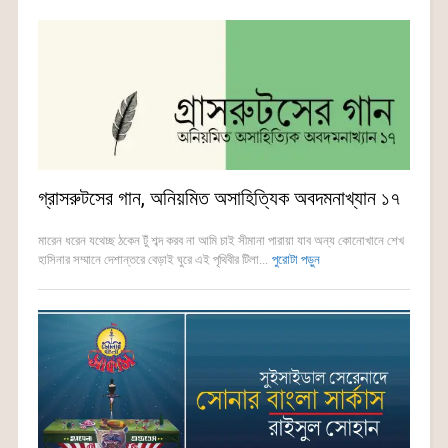
গ্রাসরুটসের গান, অনিয়মিত অসাহিত্যিক অবদমনাখ্যান ১৭
মারেন ধরেন যথেচ্ছ ঠকেন টুঁ শব্দ করব না আমি চাই সীমানা পারায়া যাব অন্য কোনোখানে শেখ
হাসিনার সম্মানে দেশান্তরে বেড়াই ঘুরে এই পৃথিবীর টিলা...
পুরোটা পড়ুন