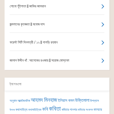
শোনো পুঁইপাতা || জাকির জাফরান
জন্মগানের কৃতজ্ঞতা || মনোজ দাস
ফরেস্ট সিটি দিনপত্রী / ১২ || পাপড়ি রহমান
জালাল উদ্দীন খাঁ : আশেকের রওজায় || সরোজ মোস্তফা
ট্যাগগুলো
আহমদ মিনহাজ
উক্তিমালা
ইলিয়াস কমল
অনুবাদ
আত্মজৈবনিক
উপন্যাস
কবিতা
কবি
কালচার
কথাসাহিত্য
কবিতার গানপার
কথাসাহিত্যিক
কবিতার সংকলন
উৎসব