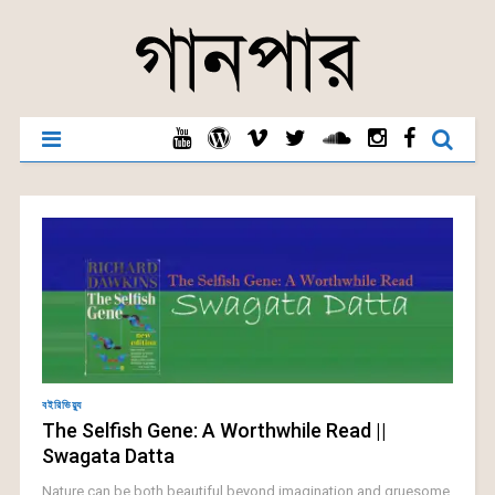
বইরিভিয়্যু
The Selfish Gene: A Worthwhile Read ||
Swagata Datta
Nature can be both beautiful beyond imagination and gruesome