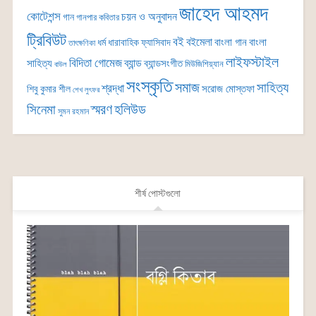
জাহেদ আহমদ
কোটেশন্স
চয়ন ও অনুবাদন
গান
গানপার কবিতার
ট্রিবিউট
বই
বইমেলা
বাংলা গান
বাংলা
ধর্ম
ধারাবাহিক
ফ্যাসিবাদ
তাৎক্ষণিকা
লাইফস্টাইল
বিদিতা গোমেজ
ব্যান্ড
সাহিত্য
ব্যান্ডসংগীত
মিউজিশিয়্যান
বাউল
সংস্কৃতি
সমাজ
সাহিত্য
শ্রদ্ধা
সরোজ মোস্তফা
শিবু কুমার শীল
শেখ লুৎফর
সিনেমা
স্মরণ
হলিউড
সুমন রহমান
শীর্ষ পোস্টগুলো