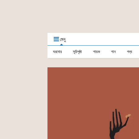
মেনু
ঘরদোর
সূচিপৃষ্ঠা
গায়ক
গান
গদ্য