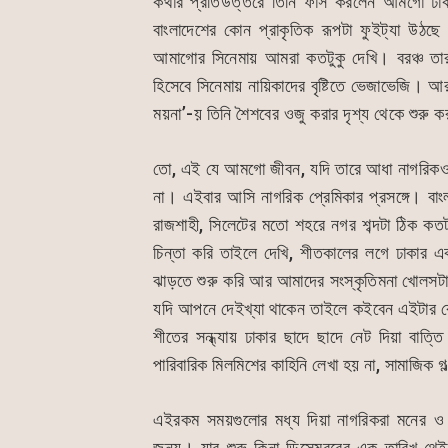
কথার প্রতিউত্তরে তিনি ফাঁস করলেন আমগো ঢা
o
p
n
বাংলাদেশের কোন প্রাকৃতিক রূপটা ফুইট্যা উঠছ
o
p
g
আমাগোর সিনেমায় আমরা কতটুকু দেখি। বরঞ্চ তার ব
k
er
হিসেবে সিনেমায় নায়িকাদের বৃষ্টিতে ভেজাভেজি। 
ময়না’-য় তিনি শৈশবের ওজু করার দৃশ্য থেকে শুরু
তো, এই যে আমগো জীবন, যদি তারে আধা নাগরিকও
না। এইবার আসি নাগরিক প্রেমিকার প্রসঙ্গে। বাংল
রাজশাহী, সিলেটের মতো শহরে নগর শব্দটা ঠিক কত
চিন্তা করি তাইলে দেখি, শীতকালের লগে ঢাকার
ঝাড়তে শুরু করি আর আমাদের সংস্কৃতিমনা খোলসট
যদি আপনে দেইখ্যা থাকেন তাইলে কইবেন এইটার 
শীতের সন্ধ্যায় ঢাকার ছাদে ছাদে নেট দিয়া বাত্ত
পারিবারিক মিলমিশের কাহিনি লেখা হয় না, সামাজিক 
এইরকম সময়গুলোর মধ্য দিয়া নাগরিকরা মনের ও শ
জন্য। যার শুরু কিনা ডিসেম্বরের এক তারিখ থে