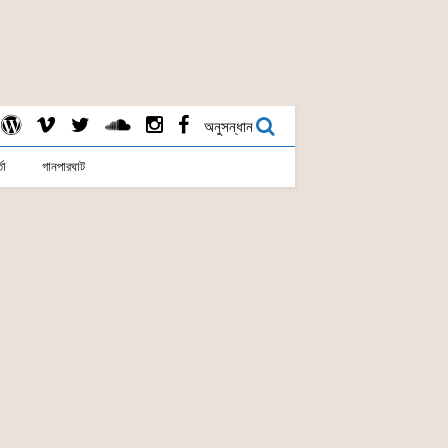
অনুসন্ধান
তা
গানপারঘাট