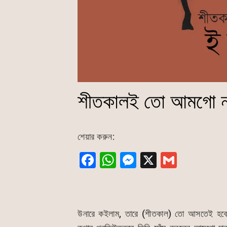
শীতকালই তো আমগো নাগ
শেয়ার করুন:
F
W
M
X
G
a
h
e
m
c
at
s
ai
e
s
s
l
উনারে কইলাম, তারে (শীতকাল) তো আসতেই হব
b
A
e