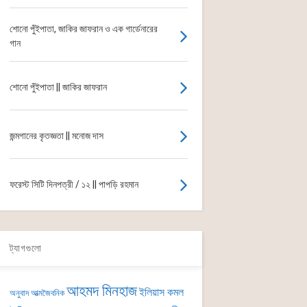
শোনো পুঁইপাতা, জাকির জাফরান ও এক গার্ডেনারের
গান
শোনো পুঁইপাতা || জাকির জাফরান
জন্মগানের কৃতজ্ঞতা || মনোজ দাস
ফরেস্ট সিটি দিনপত্রী / ১২ || পাপড়ি রহমান
ট্যাগগুলো
আহমদ মিনহাজ
ইলিয়াস কমল
অনুবাদ
আত্মজৈবনিক