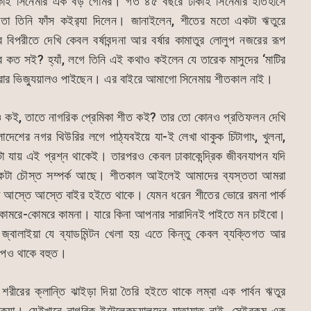
কাই সিনেমার এক বড় গোমর। গত ৪৫ বছরে ঢাকাই সিনেমার ইতিহাসে
ে তা তিনি ফাঁস কইর‌্যা দিলেন। জানাইলেন, শীতের মতো একটা ঋতুরে
িপরীতে দেখি কেবল বর্ষাবন্দনা আর বর্ষার কামাতুর লোলুপ নজরের রূপ
আর কত সই? হ্যাঁ, লগে তিনি এই কথাও কইলেন যে তারেক মাসুদের ‘মাটির
 করার ভিজ্যুয়ালও পাইছেন। এর বাইরে আমাগো সিনেমায় শীতকাল নাই।
 কই, তাতে নাগরিক প্রেমিকা শীত কই? তার তো কোনও প্রতিফলন দেখি
াদেশের নগর থিউরির লগে পাঠ্যবইয়ে যা-ই লেখা থাকুক চিটাগাং, খুলনা,
টা যায় এই প্রশ্ন থাকেই। তারপরও কেবল ঢাকাকেন্দ্রিক জীবনযাপন যদি
 একটা চৌস্ত সম্পর্ক আছে। শীতকাল আইলেই আমাদের ব্যস্ততা আমরা
া আস্তে আস্তে বাইর হইতে থাকে। যেমন ধরেন শীতের ভোরে রমনা পার্ক
কোমরে-কোমরে কামনা। যারে কিনা আপনার সারাদিনই পাইতে মন চাইবো।
ি জ্বালাইয়া যে ব্যাডমিন্টন খেলা হয় এতে কিন্তু কেবল ব্যক্তিগত আর
গল্পও থাকে বহুত।
রীরের ক্লান্তি ঝাইড়া দিয়া তৈরি হইতে থাকে লম্বা এক পার্বন ঋতুর
ইক্যা। যেইখানে নাগরিক ইন্টেলেকচুয়ালদের যাতায়াত নাই, সেইরকম এক