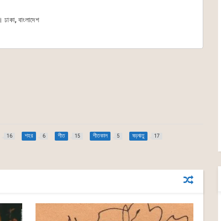
 । ঢাকা, বাংলাদেশ
শহর
শীত
শীতকাল
ষড়ঋতু
16
6
15
5
17