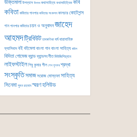
কবি
উক্তিমালা
উপন্যাস
কথাসাহিত্য
কথাসাহিত্যিক
উৎসব
কবিতা
কোটেশন্স
কালচার
কবিতার গানপার
কবিতার সংকলন
জাহেদ
চয়ন ও অনুবাদন
গান
গানপার কবিতার
আহমদ
ট্রিবিউট
ধর্ম
ধারাবাহিক
তাৎক্ষণিকা
বই
বইমেলা
বাংলা গান
বাংলা সাহিত্য
ফ্যাসিবাদ
বাউল
বিদিতা গোমেজ
ব্যান্ড
ব্যান্ডসংগীত
মিউজিশিয়্যান
লাইফস্টাইল
শ্রদ্ধা
শিবু কুমার শীল
শেখ লুৎফর
সংস্কৃতি
সমাজ
সাহিত্য
সরোজ মোস্তফা
সিনেমা
স্মরণ
হলিউড
সুমন রহমান