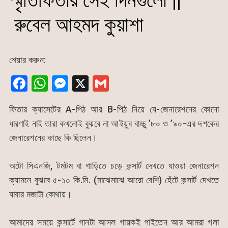
স্মৃতিফিতার সেই দিনগুলো ||
রুবেল আহমদ কুয়াশা
শেয়ার করুন:
F
W
M
X
G
a
h
e
m
ফিতার ক্যাসেটের A-পিঠ আর B-পিঠ নিয়ে যে-জেনারেশনের কোনো
c
at
s
ai
ধারণাই নাই তারা কখনোই বুঝবে না আইয়ুব বাচ্চু ’৮০ ও ’৯০-এর দশকের
e
s
s
l
জেনারেশনের কাছে কি ছিলেন।
b
A
e
o
p
n
অটো সিএনজি, টমটম বা গাড়িতে চড়ে কন্সার্ট দেখতে যাওয়া জেনারেশন
o
p
g
ক্যামনে বুঝবে ৫-১০ কি.মি. (মাঝেমাঝে আরো বেশি) হেঁটে কন্সার্ট দেখতে
k
er
যাবার মজাটা কোথায়।
আমাদের সময়ে কন্সার্টে গানটা আসল গায়কই গাইতেন আর আমরা গলা