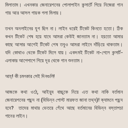
মিলাতাম। এখনকার জেনারেশনের পোলাপাইন কন্সার্টে গিয়ে নিজেরা গান
গায় আর আসল গায়ক গলা মিলায়।
তখন অনলাইনের যুগ ছিল না। লাইন ধরেই টিকেট কিনতে হতো। ঠিক
কখন টিকেট শেষ হয়ে যাবে আমরা কেউই জানতাম না। হয়তো আমার
কাছে আসার আগেই টিকেট শেষ তবুও আমরা লাইনে দাঁড়িয়ে থাকতাম।
যদি কোথাও থেকে টিকেট মিলে যায়। একদমই টিকেট না-পেলে কন্সার্ট-
এলাকার আশেপাশে গিয়ে দূর থেকে গান শুনতাম।
আহ্! কী চমৎকার সেই দিনগুলি!
আজকে কথা ওঠে, আইয়ুব বাচ্চুকে নিয়ে এত কথা নাকি বর্তমান
জেনারেশনের পছন্দ না (বিভিন্ন পোস্ট মারফত জানা তথ্য)! ক্যামনে পছন্দ
হবে? তাদের মাথার ভেতরে গেঁথে আছে বর্তমানের বিভিন্ন বস্তাপচা
গানের লাইন।