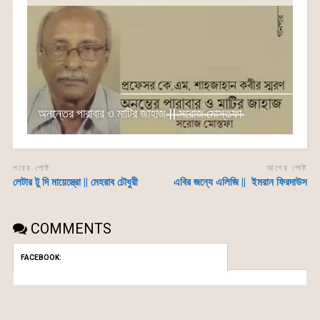
অনন্তের পারাবার ও মাটির জাহাজ || সরোজ মোস্তফা
পরের পোষ্ট
আগের পোষ্ট
লেটার টু দি মায়েস্ত্রো || মেহরাব চৌধুরী
এবির জন্যে এলিজি || ইমরান ফিরদাউস
COMMENTS
FACEBOOK: