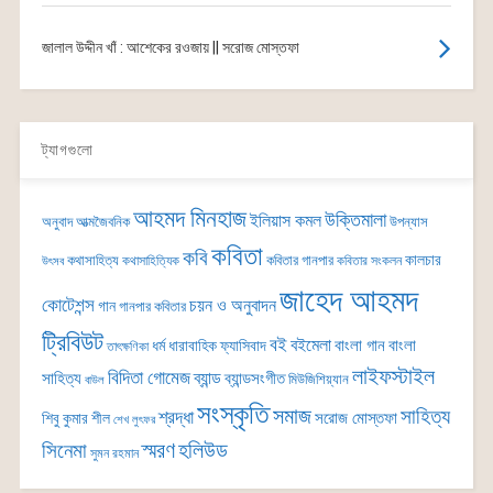
জালাল উদ্দীন খাঁ : আশেকের রওজায় || সরোজ মোস্তফা
ট্যাগগুলো
আহমদ মিনহাজ
উক্তিমালা
ইলিয়াস কমল
অনুবাদ
আত্মজৈবনিক
উপন্যাস
কবিতা
কবি
কালচার
কথাসাহিত্য
কবিতার গানপার
কথাসাহিত্যিক
কবিতার সংকলন
উৎসব
জাহেদ আহমদ
কোটেশন্স
চয়ন ও অনুবাদন
গান
গানপার কবিতার
ট্রিবিউট
বই
বইমেলা
বাংলা গান
বাংলা
ধর্ম
ধারাবাহিক
ফ্যাসিবাদ
তাৎক্ষণিকা
লাইফস্টাইল
বিদিতা গোমেজ
ব্যান্ড
সাহিত্য
ব্যান্ডসংগীত
মিউজিশিয়্যান
বাউল
সংস্কৃতি
সমাজ
সাহিত্য
শ্রদ্ধা
সরোজ মোস্তফা
শিবু কুমার শীল
শেখ লুৎফর
সিনেমা
স্মরণ
হলিউড
সুমন রহমান