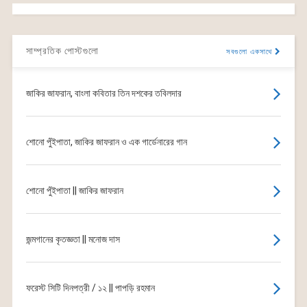
সাম্প্রতিক পোস্টগুলো
সবগুলো একসাথে
জাকির জাফরান, বাংলা কবিতার তিন দশকের তবিলদার
শোনো পুঁইপাতা, জাকির জাফরান ও এক গার্ডেনারের গান
শোনো পুঁইপাতা || জাকির জাফরান
জন্মগানের কৃতজ্ঞতা || মনোজ দাস
ফরেস্ট সিটি দিনপত্রী / ১২ || পাপড়ি রহমান