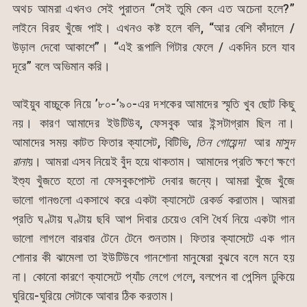
অথচ আমরা এখনও সেই পুরাতন “সেই তুমি কেন এত অচেনা হলে?”
লাইনে বিরহ খুঁজে পাই। এখনও কষ্ট হলে বলি, “আর বেশি কাঁদালে /
উড়াল দেবো আকাশে”। “এই রূপালি গিটার ফেলে / একদিন চলে যাব
দূরে” বলে অভিমান করি।
আইয়ুব বাচ্চুকে নিয়ে ’৮০-’৯০-এর দশকের আমাদের স্মৃতি খুব ছোট কিছু
নয়। কারণ আমাদের ইউটিউব, ফেসবুক আর ইন্সটাগ্রাম ছিল না।
আমাদের সময় কাটত ফিতার ক্যাসেট, বিটিভি,
তিন
গোয়েন্দা
আর
মাসুদ
রানা
য়। আমরা এসব নিয়েই বুঁদ হয়ে থাকতাম। আমাদের প্রতি ক্ষণে ক্ষণে
ইশ্যু খুঁজতে হতো না ফেসবুকপোস্ট দেবার জন্যে। আমরা খুঁজে খুঁজে
ভালো গানগুলো একসাথে করে একটা ক্যাসেটে রেকর্ড করাতাম। আমরা
প্রতি ঘণ্টায় ঘণ্টায় ছবি আপ দিবার চেয়েও বেশি ধৈর্য নিয়ে একটা গান
ভালো লাগলে বারবার টেনে টেনে শুনতাম। ফিতার ক্যাসেটে এক গান
শোনার কী ঝামেলা তা ইউটিউবে গানশোনা মানুষেরা বুঝবে বলে মনে হয়
না। কোনো কারণে ক্যাসেটে প্যাঁচ লেগে গেলে, বলপেন বা পেন্সিল ঢুকিয়ে
ঘুরিয়ে-ঘুরিয়ে সেটাকে আবার ঠিক করতাম।