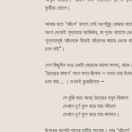
ফুটিয়ে তোলে।
আমার মতে ‘আঁচল’ বললে সেই অংশটুকু বোঝায় যাত
অংশ থেকেই শূন্যতার আবির্ভাব, যা শূন্য বাতাস
শূন্যতাপৃষ্ঠ আঁচলকে ঘিরেই আঁচলের মায়ায় ডেকে 
চলে যাই”।
বেশ কিছুদিন ধরে একটা মেয়েকে ভালো লাগত, যাকে
‘চৈত্রের কাফন’ গানে মগ্ন ছিলাম — তখন তার উদ্দে
চলে যায় … । তখনই বুঝেছিলাম —
সে বুঝি শুয়ে আছে চৈত্রের হলুদ বিকালে
যেখানে চূর্ণ ফুল ঝরে তার আঁচলে
যেখানে চূর্ণ ফুল ঝরে তার কাফনে।
উপরের অংশটা গানের তৃতীয় স্তবক। তার ‘আঁচলে’ ও