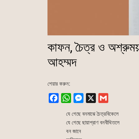
কাফন, চৈত্র ও অশ্রুময়
আহম্মদ
শেয়ার করুন:
F
W
M
X
G
a
h
e
m
যে গেছে বনমাঝে চৈত্রবিকেলে
c
at
s
ai
যে গেছে ছায়াপ্রাণ বনবীথিতলে
e
s
s
l
বন জানে
b
A
e