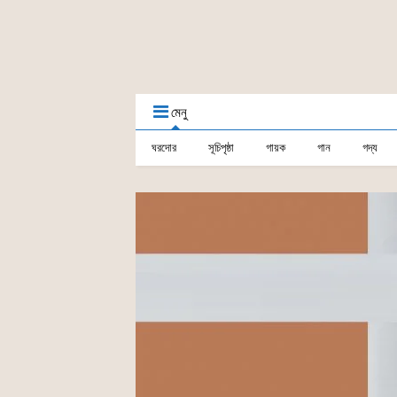
মেনু
ঘরদোর
সূচিপৃষ্ঠা
গায়ক
গান
গদ্য