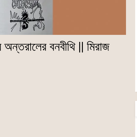
 অন্তরালের বনবীথি || মিরাজ