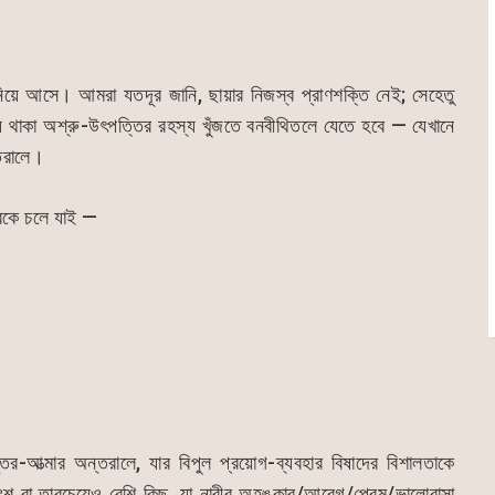
 নিয়ে আসে। আমরা যতদূর জানি, ছায়ার নিজস্ব প্রাণশক্তি নেই; সেহেতু
ে থাকা অশ্রু-উৎপত্তির রহস্য খুঁজতে বনবীথিতলে যেতে হবে — যেখানে
তরালে।
তবকে চলে যাই —
্তর-আত্মার অন্তরালে, যার বিপুল প্রয়োগ-ব্যবহার বিষাদের বিশালতাকে
াংশ বা তারচেয়েও বেশি কিছু, যা নারীর অহঙ্কার/আবেগ/প্রেম/ভালোবাসা