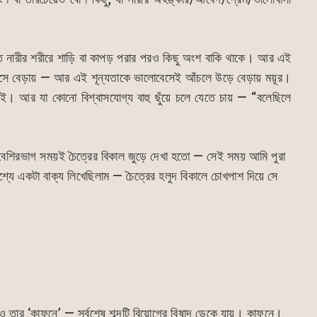
ে নারীর শরীরে শাড়ি বা কাপড় পরার পরও কিছু অংশ বাকি থাকে। আর এই
ে ভেসে বেড়ায় — আর এই শূন্যতাকে ভালোবেসেই আঁচলে উড়ে বেড়ায় ময়ূর।
যাই। আর যা কোনো বিশ্বাসযোগ্য বাহু ছুঁয়ে চলে যেতে চায় — “বলেছিলে
 বেশিরভাগ সময়ই চৈত্রের বিকাল জুড়ে দেখা হতো — সেই সময় আমি পুরা
শ্যে একটা বাক্য লিখেছিলাম — চৈত্রের হলুদ বিকালে চোখপাশ দিয়ে সে
 তার ‘কাফনে’ — সর্বশেষ শব্দটি বিয়োগের বিষাদ ডেকে যায়। কাফনে।