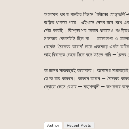
অনেকের ধারণা গানটার পিছনে ‘মহীনের ঘোড়াগুলি’-
জড়িত থাকতে পারে। এইখানে সেসব মনে রেখে এবং 
চেষ্টা করেছি। বিশ্লেষণের অভাব থাকলেও পঙক্তিগুল
মনোভাব কোনোটাই ছিল না । ভালোলাগা ও ভালোবাস
থেকেই ‘চৈত্রের কাফন’ নামে একসময় একটা কবি
তাই বিষাদকে ডেকে দিতে বলে উঠতে পারি — চৈত্র 
আমাদের সারাবছরই কাফনময়। আমাদের সারাবছরই চৈত
ডেকে যায় কাফনে। কাফনে কাফন — চৈত্রের কাফ
স্রোতে ভেসে বেড়ায় — মহাশতাব্দী — অশ্রুময় অন
Author
Recent Posts