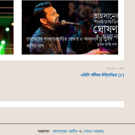
তাহসানের গানছাড়াছাড়ির ঘোষণা ও অন্যান্য || তুহিন
কান্তি দাস
আগের পোষ্ট
এমিলি মর্টিমার উক্তিনিচয় (৫)
সঞ্চালক :
আলফ্রেড আমিন
ও
শোভন সরকার