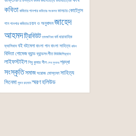
কবি
উক্তিমালা
উপন্যাস
কথাসাহিত্য
কথাসাহিত্যিক
উৎসব
কবিতা
কোটেশন্স
কালচার
কবিতার গানপার
কবিতার সংকলন
জাহেদ
চয়ন ও অনুবাদন
গান
গানপার কবিতার
আহমদ
ট্রিবিউট
ধর্ম
ধারাবাহিক
তাৎক্ষণিকা
বই
বইমেলা
বাংলা গান
বাংলা সাহিত্য
ফ্যাসিবাদ
বাউল
বিদিতা গোমেজ
ব্যান্ড
ব্যান্ডসংগীত
মিউজিশিয়্যান
লাইফস্টাইল
শ্রদ্ধা
শিবু কুমার শীল
শেখ লুৎফর
সংস্কৃতি
সমাজ
সাহিত্য
সরোজ মোস্তফা
সিনেমা
স্মরণ
হলিউড
সুমন রহমান