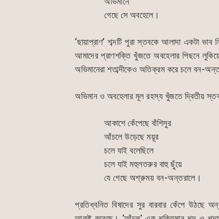
অভিমানে
o
p
n
গেছে সে অবহেলে।
o
p
g
k
er
‘ছায়াপ্রাণ’ শব্দটি পুরা স্তবকে আলাদা একটা ভাব
আমাদের প্রাণশক্তি খুঁজতে অবহেলার পিছনে লুকিয়
অভিমানেরা শতাব্দীকেও অতিক্রম করে চলে বন-অন্
অভিমান ও অবহেলার মূল রহস্য খুঁজতে দ্বিতীয় স্
আকাশে কেঁপেছে বাঁশিসুর
আঁচলে উড়েছে ময়ূর
চলে যাই বলেছিলে
চলে যাই মহুলতরুর বাহু ছুঁয়ে
যে গেছে অশ্রুময় বন-অন্তরালে।
প্রতিধ্বনিত বিষাদের সুর বারবার কেঁপে উঠছে অন
আকৃষ্ট করেছে। ‘আঁচল’ এক শক্তিমান শব্দ ও শব্দ