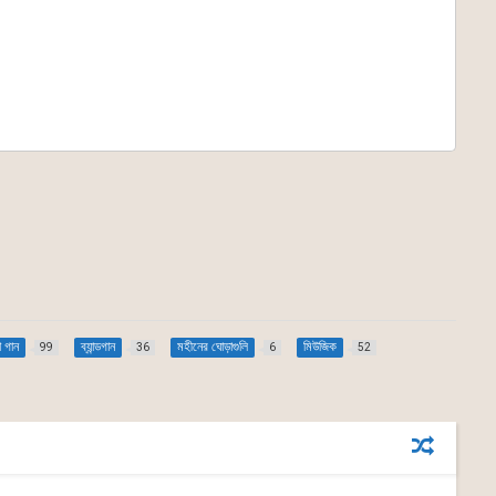
া গান
ব্যান্ডগান
মহীনের ঘোড়াগুলি
মিউজিক
99
36
6
52