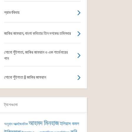
শ্রাবণবিদায়
জাকির জাফরান, বাংলা কবিতার তিন দশকের তবিলদার
শোনো পুঁইপাতা, জাকির জাফরান ও এক গার্ডেনারের
গান
শোনো পুঁইপাতা || জাকির জাফরান
ট্যাগগুলো
আহমদ মিনহাজ
ইলিয়াস কমল
অনুবাদ
আত্মজৈবনিক