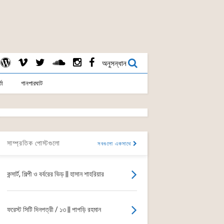
অনুসন্ধান
তা
গানপারঘাট
সাম্প্রতিক পোস্টগুলো
সবগুলো একসাথে
কন্সার্ট, শিল্পী ও বর্বরের ভিড় || হাসান শাহরিয়ার
ফরেস্ট সিটি দিনপত্রী / ১৩ || পাপড়ি রহমান