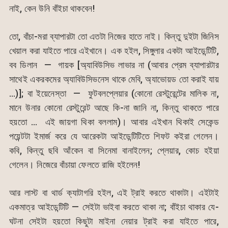
নাই, কেন উনি বাঁইচা থাকবেন!
তো, বাঁচা-মরা ব্যাপারটা তো এতটা নিজের হাতে নাই। কিন্তু দুইটা জিনিস
খেয়াল করা যাইতে পারে এইখানে। এক হইল, সিঙ্গুলার একটা আইডেন্টিটি,
বব ডিলান — গায়ক [অ্যাবিউসিভ লাভার না (আবার প্রেম ব্যাপারটার
সাথেই একরকমের অ্যাবিউসিভনেস থাকে মেবি, অ্যাভোয়ড তো করাই যায়
…)]; বা ইয়েনেস্তা — ফুটবলপ্লেয়ার (কোনো রেস্টুরেন্টের মালিক না,
মানে উনার কোনো রেস্টুরেন্ট আছে কি-না জানি না, কিন্তু থাকতে পারে
হয়তো … এই জায়গা থিকা বললাম)। আবার এইখান থিকাই সেকেন্ড
পয়েন্টটা ইমার্জ করে যে আরেকটা আইডেন্টিটিতে শিফট কইরা গেলেন।
কবি, কিন্তু ছবি আঁকেন বা সিনেমা বানাইলেন; প্লেয়ার, কোচ হইয়া
গেলেন। নিজেরে বাঁচায়া ফেলতে রাজি হইলেন!
আর লাস্ট বা থার্ড ক্যাটাগরি হইল, এই ট্রাই করতে থাকাটা। এইটাই
একমাত্র আইডেন্টিটি — সেইটা ভাইবা করতে থাকা না; বাঁইচা থাকার যে-
ঘটনা সেইটা হয়তো কিছুটা মাইনা নেয়ার ট্রাই করা যাইতে পারে,