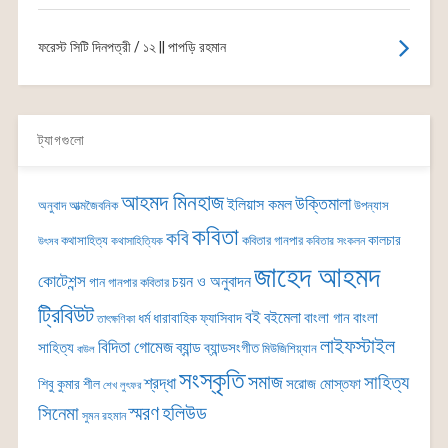
ফরেস্ট সিটি দিনপত্রী / ১২ || পাপড়ি রহমান
ট্যাগগুলো
আহমদ মিনহাজ
উক্তিমালা
ইলিয়াস কমল
অনুবাদ
আত্মজৈবনিক
উপন্যাস
কবিতা
কবি
কালচার
কথাসাহিত্য
কবিতার গানপার
কথাসাহিত্যিক
কবিতার সংকলন
উৎসব
জাহেদ আহমদ
কোটেশন্স
চয়ন ও অনুবাদন
গান
গানপার কবিতার
ট্রিবিউট
বই
বইমেলা
বাংলা গান
বাংলা
ধর্ম
ধারাবাহিক
ফ্যাসিবাদ
তাৎক্ষণিকা
লাইফস্টাইল
বিদিতা গোমেজ
ব্যান্ড
সাহিত্য
ব্যান্ডসংগীত
মিউজিশিয়্যান
বাউল
সংস্কৃতি
সমাজ
সাহিত্য
শ্রদ্ধা
সরোজ মোস্তফা
শিবু কুমার শীল
শেখ লুৎফর
সিনেমা
স্মরণ
হলিউড
সুমন রহমান