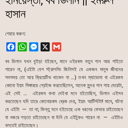
ইনিয়েস্তা, বব ডিলান || ইমরুল
হাসান
শেয়ার করুন:
F
W
M
X
G
a
h
e
m
বব ডিলান যখন বুইড়া হইছেন, মানে ওইরকম নতুন গান আর গাইতে
c
at
s
ai
পারেন না, (এইটা বেশ স্ট্রাগলিং জিনিসই যে একজন মানুষ জীবনের
e
s
s
l
সবসময় তো আর ক্রিয়েটিভ থাকেন না …) তখন ম্যাডোনা বা এইরকম
b
A
e
কোনো ইয়াং সিঙ্গাররে প্রেইজ করতেছিলেন, অনেক সুন্দর গান গায় মেয়েটা,
o
p
n
এই সেই … এইরকম কথা দেইখা মনে হইতেছিল, ডিলান এইসব
o
p
g
করতেছেন যদি তারে কোনোরকম ব্রেক দেয়, ইয়াং আর্টিস্টটা! মানে, ঘটনা
k
er
যে এইটা — তা না; কিন্তু মনে হইতেছে এক ধরনের ফেভার চাইতেছেন
বা নজরে পড়তে চাইতেছেন বা উনি যে এইটুকও পারেন না — এইটাও
বলতেই চাইতেছেন।