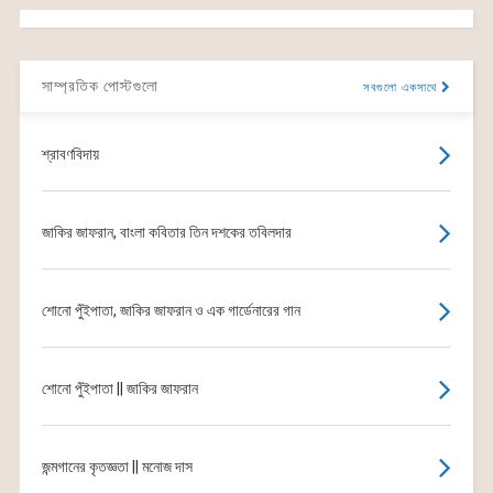
সাম্প্রতিক পোস্টগুলো
সবগুলো একসাথে
শ্রাবণবিদায়
জাকির জাফরান, বাংলা কবিতার তিন দশকের তবিলদার
শোনো পুঁইপাতা, জাকির জাফরান ও এক গার্ডেনারের গান
শোনো পুঁইপাতা || জাকির জাফরান
জন্মগানের কৃতজ্ঞতা || মনোজ দাস