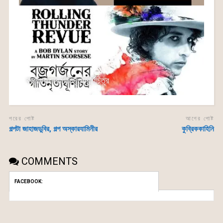
বজ্রগর্জনের গীতিনৃত্যঘূর্ণিচিত্র
পরের পোষ্ট
আগের পোষ্ট
গল্পটা জাহাজডুবির, গল্প অস্কারযামিনীর
কুব্রিককাহিনি
COMMENTS
FACEBOOK: