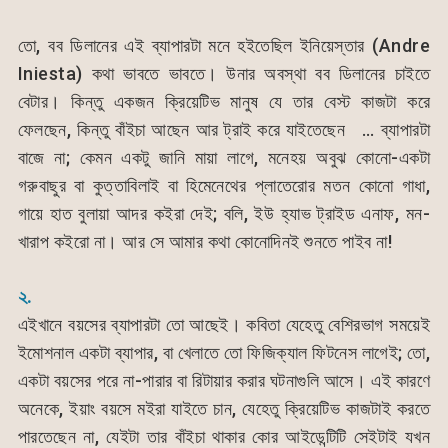
তো, বব ডিলানের এই ব্যাপারটা মনে হইতেছিল ইনিয়েস্তার (Andre
Iniesta) কথা ভাবতে ভাবতে। উনার অবস্থা বব ডিলানের চাইতে
বেটার। কিন্তু একজন ক্রিয়েটিভ মানুষ যে তার বেস্ট কাজটা করে
ফেলছেন, কিন্তু বাঁইচা আছেন আর ট্রাই করে যাইতেছেন … ব্যাপারটা
বাজে না; কেমন একটু জানি মায়া লাগে, মনেহয় অবুঝ কোনো-একটা
গরুবাছুর বা কুত্তাবিলাই বা হিমেনেথের প্লাতেরোর মতন কোনো গাধা,
গায়ে হাত বুলায়া আদর কইরা দেই; বলি, ইউ হ্যাভ ট্রাইড এনাফ, মন-
খারাপ কইরো না। আর সে আমার কথা কোনোদিনই শুনতে পাইব না!
২.
এইখানে বয়সের ব্যাপারটা তো আছেই। কবিতা যেহেতু বেশিরভাগ সময়েই
ইমোশনাল একটা ব্যাপার, বা খেলাতে তো ফিজিক্যাল ফিটনেস লাগেই; তো,
একটা বয়সের পরে না-পারার বা রিটায়ার করার ঘটনাগুলি আসে। এই কারণে
অনেকে, ইয়াং বয়সে মইরা যাইতে চান, যেহেতু ক্রিয়েটিভ কাজটাই করতে
পারতেছেন না, যেইটা তার বাঁইচা থাকার কোর আইডেন্টিটি সেইটাই যখন