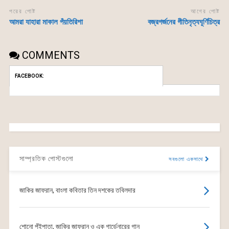
পরের পোষ্ট
আগের পোষ্ট
আমরা যাহারা মাকাল পঁয়তিরিশা
বজ্রগর্জনের গীতিনৃত্যঘূর্ণিচিত্র
COMMENTS
FACEBOOK:
সাম্প্রতিক পোস্টগুলো
সবগুলো একসাথে
জাকির জাফরান, বাংলা কবিতার তিন দশকের তবিলদার
শোনো পুঁইপাতা, জাকির জাফরান ও এক গার্ডেনারের গান