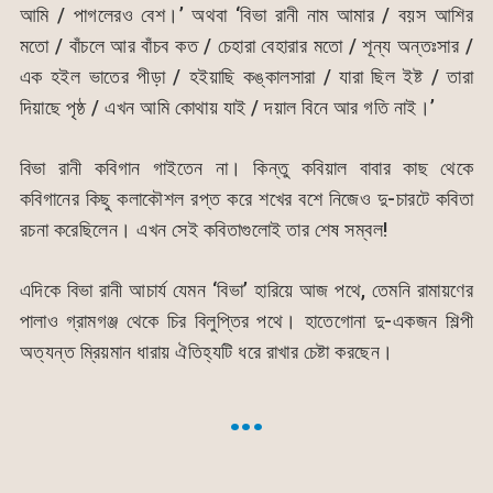
আমি / পাগলেরও বেশ।’ অথবা ‘বিভা রানী নাম আমার / বয়স আশির
মতো / বাঁচলে আর বাঁচব কত / চেহারা বেহারার মতো / শূন্য অন্তঃসার /
এক হইল ভাতের পীড়া / হইয়াছি কঙ্কালসারা / যারা ছিল ইষ্ট / তারা
দিয়াছে পৃষ্ঠ / এখন আমি কোথায় যাই / দয়াল বিনে আর গতি নাই।’
বিভা রানী কবিগান গাইতেন না। কিন্তু কবিয়াল বাবার কাছ থেকে
কবিগানের কিছু কলাকৌশল রপ্ত করে শখের বশে নিজেও দু-চারটে কবিতা
রচনা করেছিলেন। এখন সেই কবিতাগুলোই তার শেষ সম্বল!
এদিকে বিভা রানী আচার্য যেমন ‘বিভা’ হারিয়ে আজ পথে, তেমনি রামায়ণের
পালাও গ্রামগঞ্জ থেকে চির বিলুপ্তির পথে। হাতেগোনা দু-একজন শিল্পী
অত্যন্ত ম্রিয়মান ধারায় ঐতিহ্যটি ধরে রাখার চেষ্টা করছেন।
…