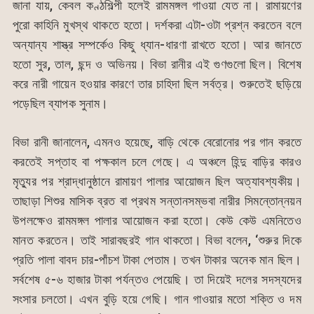
জানা যায়, কেবল কণ্ঠশিল্পী হলেই রামমঙ্গল গাওয়া যেত না। রামায়ণের
পুরো কাহিনি মুখস্থ থাকতে হতো। দর্শকরা এটা-ওটা প্রশ্ন করতেন বলে
অন্যান্য শাস্ত্র সম্পর্কেও কিছু ধ্যান-ধারণা রাখতে হতো। আর জানতে
হতো সুর, তাল, ছন্দ ও অভিনয়। বিভা রানীর এই গুণগুলো ছিল। বিশেষ
করে নারী গায়েন হওয়ার কারণে তার চাহিদা ছিল সর্বত্র। শুরুতেই ছড়িয়ে
পড়েছিল ব্যাপক সুনাম।
বিভা রানী জানালেন, এমনও হয়েছে, বাড়ি থেকে বেরোনোর পর গান করতে
করতেই সপ্তাহ বা পক্ষকাল চলে গেছে। এ অঞ্চলে হিন্দু বাড়ির কারও
মৃত্যুর পর শ্রাদ্ধানুষ্ঠানে রামায়ণ পালার আয়োজন ছিল অত্যাবশ্যকীয়।
তাছাড়া শিশুর মাসিক ব্রত বা প্রথম সন্তানসম্ভবা নারীর সিমন্তোন্নয়ন
উপলক্ষেও রামমঙ্গল পালার আয়োজন করা হতো। কেউ কেউ এমনিতেও
মানত করতেন। তাই সারাবছরই গান থাকতো। বিভা বলেন, ‘শুরুর দিকে
প্রতি পালা বাবদ চার-পাঁচশ টাকা পেতাম। তখন টাকার অনেক মান ছিল।
সর্বশেষ ৫-৬ হাজার টাকা পর্যন্তও পেয়েছি। তা দিয়েই দলের সদস্যদের
সংসার চলতো। এখন বুড়ি হয়ে গেছি। গান গাওয়ার মতো শক্তি ও দম