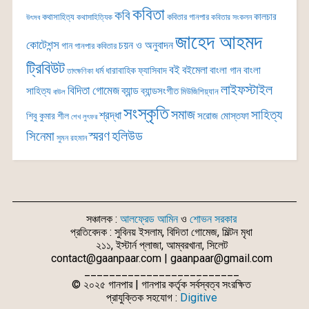
কবিতা
কবি
কালচার
কথাসাহিত্য
কবিতার গানপার
কথাসাহিত্যিক
কবিতার সংকলন
উৎসব
জাহেদ আহমদ
কোটেশন্স
চয়ন ও অনুবাদন
গান
গানপার কবিতার
ট্রিবিউট
বই
বইমেলা
বাংলা গান
বাংলা
ধর্ম
ধারাবাহিক
ফ্যাসিবাদ
তাৎক্ষণিকা
লাইফস্টাইল
বিদিতা গোমেজ
ব্যান্ড
সাহিত্য
ব্যান্ডসংগীত
মিউজিশিয়্যান
বাউল
সংস্কৃতি
সমাজ
সাহিত্য
শ্রদ্ধা
সরোজ মোস্তফা
শিবু কুমার শীল
শেখ লুৎফর
সিনেমা
স্মরণ
হলিউড
সুমন রহমান
সঞ্চালক :
আলফ্রেড আমিন
ও
শোভন সরকার
প্রতিবেদক : সুবিনয় ইসলাম, বিদিতা গোমেজ, মিল্টন মৃধা
২১১, ইস্টার্ন প্লাজা, আম্বরখানা, সিলেট
contact@gaanpaar.com | gaanpaar@gmail.com
_________________________
© ২০২৫ গানপার | গানপার কর্তৃক সর্বস্বত্ব সংরক্ষিত
প্রাযুক্তিক সহযোগ :
Digitive