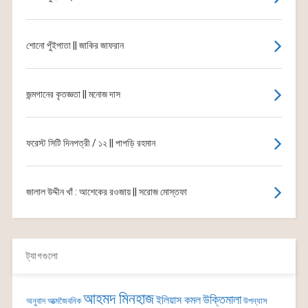
শোনো পুঁইপাতা || জাকির জাফরান
জন্মগানের কৃতজ্ঞতা || মনোজ দাস
ফরেস্ট সিটি দিনপত্রী / ১২ || পাপড়ি রহমান
জালাল উদ্দীন খাঁ : আশেকের রওজায় || সরোজ মোস্তফা
ট্যাগগুলো
আহমদ মিনহাজ
উক্তিমালা
ইলিয়াস কমল
অনুবাদ
আত্মজৈবনিক
উপন্যাস