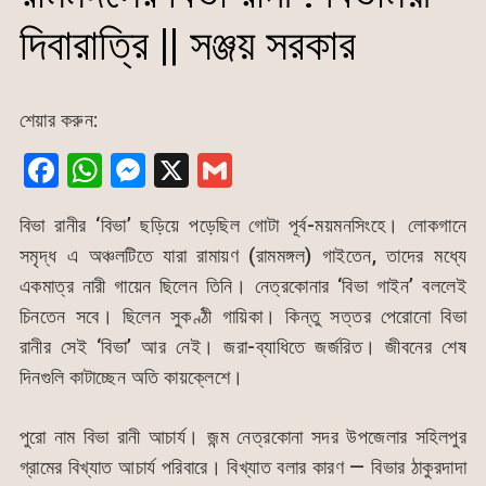
দিবারাত্রি || সঞ্জয় সরকার
শেয়ার করুন:
F
W
M
X
G
a
h
e
m
বিভা রানীর ‘বিভা’ ছড়িয়ে পড়েছিল গোটা পূর্ব-ময়মনসিংহে। লোকগানে
c
at
s
ai
সমৃদ্ধ এ অঞ্চলটিতে যারা রামায়ণ (রামমঙ্গল) গাইতেন, তাদের মধ্যে
e
s
s
l
একমাত্র নারী গায়েন ছিলেন তিনি। নেত্রকোনার ‘বিভা গাইন’ বললেই
b
A
e
চিনতেন সবে। ছিলেন সুকণ্ঠী গায়িকা। কিন্তু সত্তর পেরোনো বিভা
o
p
n
রানীর সেই ‘বিভা’ আর নেই। জরা-ব্যাধিতে জর্জরিত। জীবনের শেষ
o
p
g
দিনগুলি কাটাচ্ছেন অতি কায়ক্লেশে।
k
er
পুরো নাম বিভা রানী আচার্য। জন্ম নেত্রকোনা সদর উপজেলার সহিলপুর
গ্রামের বিখ্যাত আচার্য পরিবারে। বিখ্যাত বলার কারণ — বিভার ঠাকুরদাদা