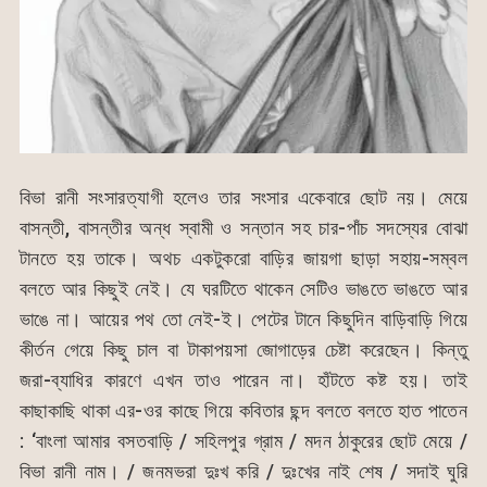
বিভা রানী সংসারত্যাগী হলেও তার সংসার একেবারে ছোট নয়। মেয়ে
বাসন্তী, বাসন্তীর অন্ধ স্বামী ও সন্তান সহ চার-পাঁচ সদস্যের বোঝা
টানতে হয় তাকে। অথচ একটুকরো বাড়ির জায়গা ছাড়া সহায়-সম্বল
বলতে আর কিছুই নেই। যে ঘরটিতে থাকেন সেটিও ভাঙতে ভাঙতে আর
ভাঙে না। আয়ের পথ তো নেই-ই। পেটের টানে কিছুদিন বাড়িবাড়ি গিয়ে
কীর্তন গেয়ে কিছু চাল বা টাকাপয়সা জোগাড়ের চেষ্টা করেছেন। কিন্তু
জরা-ব্যাধির কারণে এখন তাও পারেন না। হাঁটতে কষ্ট হয়। তাই
কাছাকাছি থাকা এর-ওর কাছে গিয়ে কবিতার ছন্দ বলতে বলতে হাত পাতেন
: ‘বাংলা আমার বসতবাড়ি / সহিলপুর গ্রাম / মদন ঠাকুরের ছোট মেয়ে /
বিভা রানী নাম। / জনমভরা দুঃখ করি / দুঃখের নাই শেষ / সদাই ঘুরি