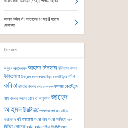
ফরেস্ট সিটি দিনপত্রী / ১২ || পাপড়ি রহমান
জালাল উদ্দীন খাঁ : আশেকের রওজায় || সরোজ
মোস্তফা
ট্যাগগুলো
আহমদ মিনহাজ
ইলিয়াস কমল
অনুবাদ
আত্মজৈবনিক
কবি
উক্তিমালা
উপন্যাস
কথাসাহিত্য
কথাসাহিত্যিক
উৎসব
কবিতা
কোটেশন্স
কালচার
কবিতার গানপার
কবিতার সংকলন
জাহেদ
চয়ন ও অনুবাদন
গান
গানপার কবিতার
আহমদ
ট্রিবিউট
ধর্ম
ধারাবাহিক
তাৎক্ষণিকা
বই
বইমেলা
বাংলা গান
বাংলা সাহিত্য
ফ্যাসিবাদ
বাউল
বিদিতা গোমেজ
ব্যান্ড
ব্যান্ডসংগীত
মিউজিশিয়্যান