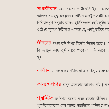
o
p
n
o
p
g
সারাজীবনে
এমন কোনো পরিস্থিতি ইয়াদ করতে 
k
er
আজকে যেহেতু শুক্কুরবার তাইলে একটু গতরটা কাৎ ক
শিডিউলপূর্ণ সপ্তাহ হলেও ছুটিদিনগুলো ছোটাছু
ওঠে যে দ্যাখো উয়িকেন্ড এসেছে হে, একটু ছড়িয়
জীবনের
গল্পটা তুমি লিখছ নিজেই নিজের হাতে। এ
কি ভুলচুক করছ তুমি বলতে পারো না। কি করবে এবং 
খুব।
কার্যকর
ও সফল বিয়াশাদিগুলো আর কিছু নয় একেকটা প
কালক্ষেপণের
মধ্যে একফোঁটা ভালোও নাই। কাল
প্ল্যাস্টিক
জিনিশটা আমার কাছে বেজায় ভীতিকর। প্
প্ল্যাস্টিকবোতলে কেন আমার সারাদিনের পানিটা রাখব?