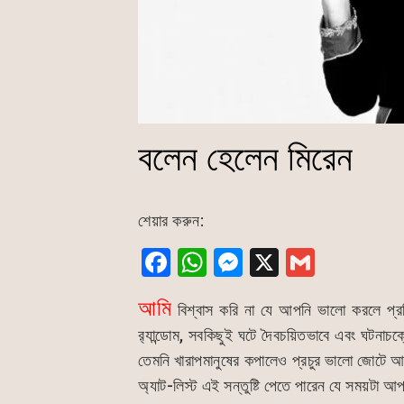
বলেন হেলেন মিরেন
শেয়ার করুন:
F
W
M
X
G
a
h
e
m
আমি
বিশ্বাস করি না যে আপনি ভালো করলে প্রতি
c
at
s
ai
র‍্যান্ডোম, সবকিছুই ঘটে দৈবচয়িতভাবে এবং ঘটনা
e
s
s
l
তেমনি খারাপমানুষের কপালেও প্রচুর ভালো জোটে আ
b
A
e
অ্যাট-লিস্ট এই সন্তুষ্টি পেতে পারেন যে সময়টা আ