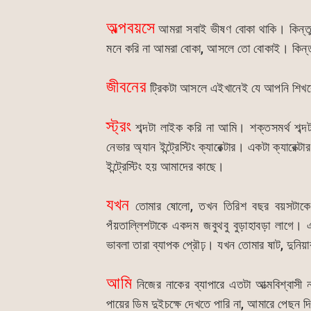
অল্পবয়সে
আমরা সবাই ভীষণ বোকা থাকি। কিন্ত
মনে করি না আমরা বোকা, আসলে তো বোকাই। কিন্
জীবনের
ট্রিকটা আসলে এইখানেই যে আপনি শিখব
স্ট্রং
শব্দটা লাইক করি না আমি। শক্তসমর্থ শব্দটা
নেভার অ্যান ইন্ট্রেস্টিং ক্যারেক্টার। একটা ক্যারেক্
ইন্ট্রেস্টিং হয় আমাদের কাছে।
যখন
তোমার ষোলো, তখন তিরিশ বছর বয়সটাকে 
পঁয়তাল্লিশটাকে একদম জবুথবু বুড়াহাবড়া লাগে। 
ভাবলা তারা ব্যাপক প্রৌঢ়। যখন তোমার ষাট, দুন
আমি
নিজের নাকের ব্যাপারে এতটা আত্মবিশ্বাসী 
পায়ের ডিম দুইচক্ষে দেখতে পারি না, আমারে পেছন 