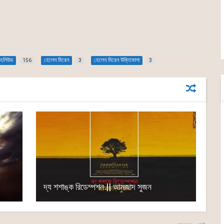
হলিউড
হেলেন মিরেন
হেলেন মিরেন উক্তিমালা
156
3
3
দ্য শশাঙ্ক রিডেম্পশন || আমজাদ সুজন