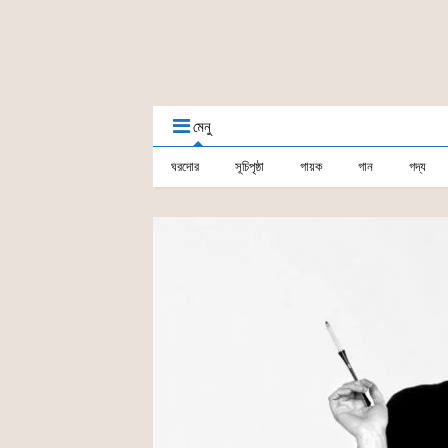
মেনু
ঘরদোর
সূচিপৃষ্ঠা
গায়ক
গান
গদ্য