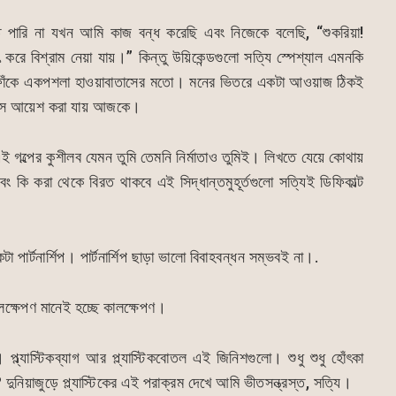
পারি না যখন আমি কাজ বন্ধ করেছি এবং নিজেকে বলেছি, “শুকরিয়া!
রে বিশ্রাম নেয়া যায়।” কিন্তু উয়িকেন্ডগুলো সত্যি স্পেশ্যাল এমনকি
টির ফাঁকে একপশলা হাওয়াবাতাসের মতো। মনের ভিতরে একটা আওয়াজ ঠিকই
ে বসে আয়েশ করা যায় আজকে।
ই গল্পের কুশীলব যেমন তুমি তেমনি নির্মাতাও তুমিই। লিখতে যেয়ে কোথায়
কি করা থেকে বিরত থাকবে এই সিদ্ধান্তমুহূর্তগুলো সত্যিই ডিফিকাল্ট
ার্টনার্শিপ। পার্টনার্শিপ ছাড়া ভালো বিবাহবন্ধন সম্ভবই না।.
ক্ষেপণ মানেই হচ্ছে কালক্ষেপণ।
ল্যাস্টিকব্যাগ আর প্ল্যাস্টিকবোতল এই জিনিশগুলো। শুধু শুধু হোঁৎকা
 দুনিয়াজুড়ে প্ল্যাস্টিকের এই পরাক্রম দেখে আমি ভীতসন্ত্রস্ত, সত্যি।