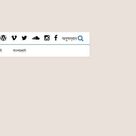
অনুসন্ধান
তা
গানপারঘাট