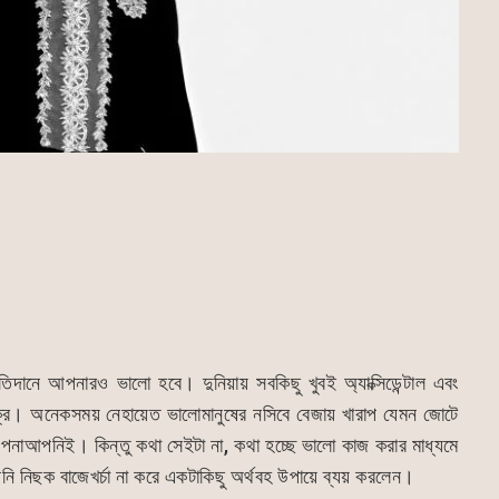
দানে আপনারও ভালো হবে। দুনিয়ায় সবকিছু খুবই অ্যাক্সিডেন্টাল এবং
চক্রে। অনেকসময় নেহায়েত ভালোমানুষের নসিবে বেজায় খারাপ যেমন জোটে
পনাআপনিই। কিন্তু কথা সেইটা না, কথা হচ্ছে ভালো কাজ করার মাধ্যমে
পনি নিছক বাজেখর্চা না করে একটাকিছু অর্থবহ উপায়ে ব্যয় করলেন।