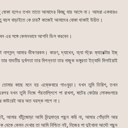
ু বোকা হলেও তখন তাতে আমাদের কিচ্ছু যায় আসে না। আমরা একবারও
তু বয়স বাড়াইতে কে চায়? কাজেই আমাদের বোকা থাকাই উচিত।
েন এর সঙ্গে কেমনভাবে আপনি ডিল করবেন।
 নাপসন্দ্ আমার ভীষণরকম। কারণ, দ্যাখেন, অ্যা স্ট্রং ক্যারেক্টার ইজ্
টার তার যাবতীয় দুর্বলতা তার বিপন্নতা তার নাজুক ভঙ্গুরতা ইত্যাদি মিলাইয়াই
তোমার কাছে মনে হয় এক্কেবারে গাওবুড়া। যখন তুমি তিরিশ, তখন
এরপর যখন তুমি নিজে পঁয়তাল্লিশে পা রাখলা, ষাটের কোঠার লোকগুলারে
িয়ার কাউরেই আর অত বয়স্ক লাগে না।
নই, আমার হাঁটুজোড়া আমি বিন্দুমাত্র পছন্দ করি না, আমার গোঁড়ালি আর
দিক থেকে কেমন দেখায় তা আমি নিশ্চিত নই, নিজের পা দুইখানা আদৌ পছন্দ