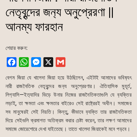
নেতৃবৃন্দের জন‍্য অনুপ্রেরণা ||
আনম্য ফারহান
শেয়ার করুন:
F
W
M
X
G
a
h
e
m
বেগম জিয়া যে খালেদা জিয়া হয়ে উঠছিলেন, এইটাই আমাদের ভবিষ‍্যৎ
c
at
s
ai
নারী রাজনৈতিক নেতৃবৃন্দের জন‍্য অনুপ্রেরণার। ঐতিহাসিক মুহূর্ত,
e
s
s
l
লিগ‍্যাসি—ইত‍্যাদির ভিড়ে উনার নিজের রাজনৈতিকতাগুলি যে ব‍্যক্তির
b
A
e
লড়াই, তা ক্ষমতা এবং ক্ষমতার বাইরেও সেই রাষ্ট্রেরই অধীন। সমাজের
o
p
n
সব মানুষেরই সেই নিয়তি। কিন্তু, কীভাবে ব‍্যক্তি তার রাজনৈতিকতা
o
p
g
দিয়ে সেইগুলি ক্রমাগত অতিক্রম করার চেষ্টা করেন, তার লক্ষণ আমাদের
k
er
সমাজে জোরেশোরে দেখা যাইতেছে। তাতে খালেদা জিয়াকেই মনে পড়বে।