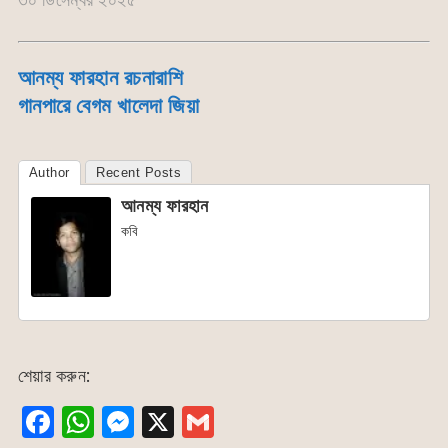
আনম্য ফারহান রচনারাশি
গানপারে বেগম খালেদা জিয়া
Author
Recent Posts
আনম্য ফারহান
কবি
শেয়ার করুন:
F
W
M
X
G