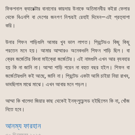
ফিকশনাল ক‍্যারেক্টার বানানোর কায়দায় উনাকে অতিমানবীয় কইরা ফেলার
থেকে বিএনপি বা দেশের জনগণ নিশ্চয়ই রেহাই দিবেন—এই প্রত‍্যাশা
করি।
উনার শিফন শাড়িগুলি আমার খুব ভাল লাগত। প্রিন্টেডও কিছু কিছু
পরতেন মনে হয়। আমার আম্মারও অনেকগুলি শিফন শাড়ি ছিল। বা
ক্রেব জর্জেটের কিংবা মাইক্রো জর্জেটের। এই নামগুলি এখন আর ব‍্যবহার
হয় কি না জানি না। আম্মা শাড়ি পরেন না বহুত বছর হইল। শিফন বা
জর্জেটেরগুলি কই আছে, জানি না। প্রিন্টেড একটা আমি চাইয়া নিয়া রাখব,
ভাবছিলাম মাঝে মাঝে। এখন আবার মনে পড়ল।
আম্মা কি খালেদা জিয়ার কাছ থেকেই ইনফ্লুয়েন্সড হইছিলেন কি না, খোঁজ
নিতে হবে।
আনম্য ফারহান
৩০ ডিসেম্বর ২০২৫