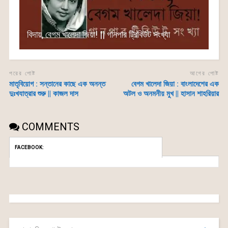
বিদায়, বেগম খালেদা জিয়া! || গানপার ট্রিবিউট সংখ্যা
পরের পোষ্ট
আগের পোষ্ট
মাতৃবিয়োগ : সন্তানের কাছে এক অনন্ত
বেগম খালেদা জিয়া : বাংলাদেশের এক
দুঃখযাত্রার শুরু || কাজল দাস
অটল ও অনমনীয় মুখ || হাসান শাহরিয়ার
COMMENTS
FACEBOOK: