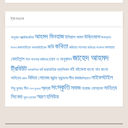
ট্যাগগুলো
আহমদ মিনহাজ
উক্তিমালা
ইলিয়াস কমল
অনুবাদ
আত্মজৈবনিক
উপন্যাস
কবিতা
কবি
কালচার
কথাসাহিত্য
কবিতার গানপার
কথাসাহিত্যিক
কবিতার সংকলন
উৎসব
জাহেদ আহমদ
কোটেশন্স
চয়ন ও অনুবাদন
গান
গানপার কবিতার
ট্রিবিউট
বই
বইমেলা
বাংলা গান
বাংলা
ধর্ম
ধারাবাহিক
ফ্যাসিবাদ
তাৎক্ষণিকা
লাইফস্টাইল
বিদিতা গোমেজ
ব্যান্ড
সাহিত্য
ব্যান্ডসংগীত
মিউজিশিয়্যান
বাউল
সংস্কৃতি
সমাজ
সাহিত্য
শ্রদ্ধা
সরোজ মোস্তফা
শিবু কুমার শীল
শেখ লুৎফর
সিনেমা
স্মরণ
হলিউড
সুমন রহমান