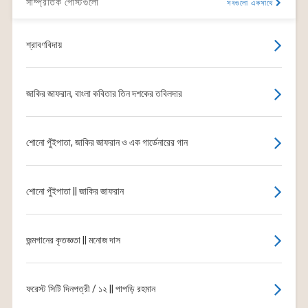
সাম্প্রতিক পোস্টগুলো
সবগুলো একসাথে
শ্রাবণবিদায়
জাকির জাফরান, বাংলা কবিতার তিন দশকের তবিলদার
শোনো পুঁইপাতা, জাকির জাফরান ও এক গার্ডেনারের গান
শোনো পুঁইপাতা || জাকির জাফরান
জন্মগানের কৃতজ্ঞতা || মনোজ দাস
ফরেস্ট সিটি দিনপত্রী / ১২ || পাপড়ি রহমান