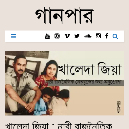
খালেদা জিয়া : নারী রাজনৈতিক