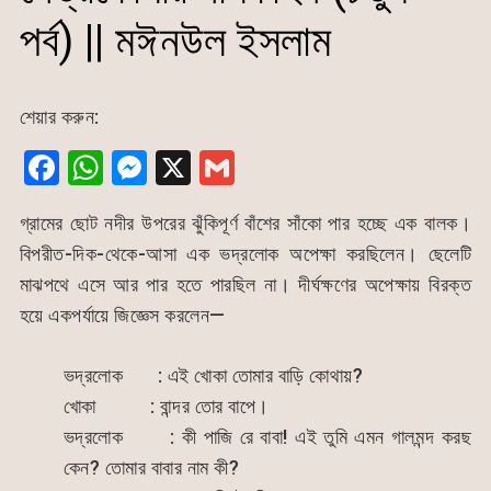
পর্ব) || মঈনউল ইসলাম
শেয়ার করুন:
F
W
M
X
G
a
h
e
m
গ্রামের ছোট নদীর উপরের ঝুঁকিপূর্ণ বাঁশের সাঁকো পার হচ্ছে এক বালক।
c
at
s
ai
বিপরীত-দিক-থেকে-আসা এক ভদ্রলোক অপেক্ষা করছিলেন। ছেলেটি
e
s
s
l
মাঝপথে এসে আর পার হতে পারছিল না। দীর্ঘক্ষণের অপেক্ষায় বিরক্ত
b
A
e
হয়ে একপর্যায়ে জিজ্ঞেস করলেন—
o
p
n
o
p
g
ভদ্রলোক : এই খোকা তোমার বাড়ি কোথায়?
k
er
খোকা : বান্দর তোর বাপে।
ভদ্রলোক : কী পাজি রে বাবা! এই তুমি এমন গালমন্দ করছ
কেন? তোমার বাবার নাম কী?