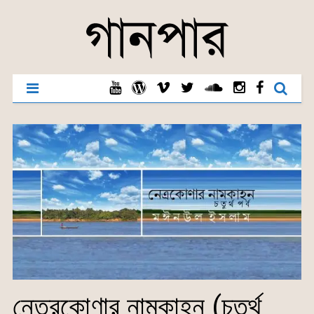
নেত্রকোণার নামকাহন (চতুর্থ