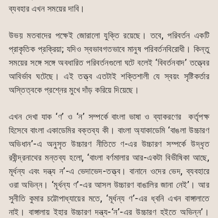
ব্যবহার এখন সময়ের দাবি।
উভয় মতবাদের পক্ষেই জোরালো যুক্তি রয়েছে। তবে, পরিবর্তন একটি
প্রাকৃতিক প্রক্রিয়া; যদিও স্বভাবগতভাবে মানুষ পরিবর্তনবিরোধী। কিন্তু
সময়ের সঙ্গে সঙ্গে অবধারিত পরিবর্তনগুলো ঘটে বলেই ‘বিবর্তনবাদ’ তত্ত্বের
আবির্ভাব ঘটেছে। এই তত্ত্ব এতটাই শক্তিশালী যে স্বয়ং সৃষ্টিকর্তার
অস্তিত্বকে প্রশ্নের মুখে দাঁড় করিয়ে দিয়েছে।
এখন দেখা যাক ‘ণ’ ও ‘ন’ সম্পর্কে বাংলা ভাষা ও ব্যাকরণের কর্তৃপক্ষ
হিসেবে বাংলা একাডেমির বক্তব্য কী। বাংলা অ্যাকাডেমি ‘বাঙলা উচ্চারণ
অভিধান’-এ অনুসৃত উচ্চারণ নীতিতে ণ-এর উচ্চারণ সম্পর্কে উদ্ধৃত
রবীন্দ্রনাথের মন্তব্য হলো, ‘বাংলা বর্ণমালার আর-একটা বিভীষিকা আছে,
মূর্ধন্য এবং দন্ত্য ন’-এ ভেদাভেদ-তত্ত্ব। বানানে ওদের ভেদ, ব্যবহারে
ওরা অভিন্ন। ‘মূর্ধন্য ণ’-এর আসল উচ্চারণ বাঙালির জানা নেই’। আর
সুনীতি কুমার চট্টোপাধ্যায়ের মতে, ‘মূর্ধন্য ণ’-এর ধ্বনি এখন বাঙ্গালাতে
নাই। বাঙ্গালায় ইহার উচ্চারণ দন্ত্য-‘ন’-এর উচ্চারণ হইতে অভিন্ন’।