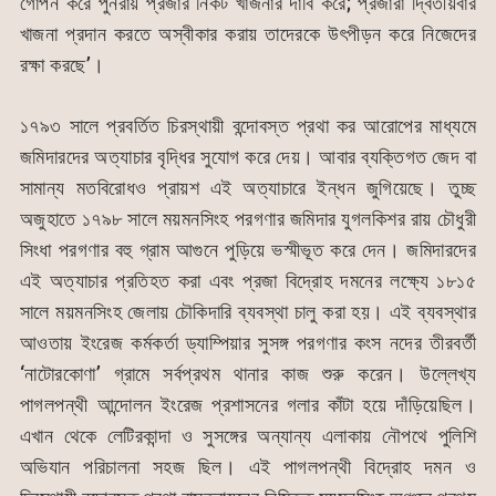
গোপন করে পুনরায় প্রজার নিকট খাজনার দাবি করে; প্রজারা দ্বিতীয়বার
খাজনা প্রদান করতে অস্বীকার করায় তাদেরকে উৎপীড়ন করে নিজেদের
রক্ষা করছে’।
১৭৯৩ সালে প্রবর্তিত চিরস্থায়ী বন্দোবস্ত প্রথা কর আরোপের মাধ্যমে
জমিদারদের অত্যাচার বৃদ্ধির সুযোগ করে দেয়। আবার ব্যক্তিগত জেদ বা
সামান্য মতবিরোধও প্রায়শ এই অত্যাচারে ইন্ধন জুগিয়েছে। তুচ্ছ
অজুহাতে ১৭৯৮ সালে ময়মনসিংহ পরগণার জমিদার যুগলকিশর রায় চৌধুরী
সিংধা পরগণার বহু গ্রাম আগুনে পুড়িয়ে ভস্মীভূত করে দেন। জমিদারদের
এই অত্যাচার প্রতিহত করা এবং প্রজা বিদ্রোহ দমনের লক্ষ্যে ১৮১৫
সালে ময়মনসিংহ জেলায় চৌকিদারি ব্যবস্থা চালু করা হয়। এই ব্যবস্থার
আওতায় ইংরেজ কর্মকর্তা ড্যাম্পিয়ার সুসঙ্গ পরগণার কংস নদের তীরবর্তী
‘নাটোরকোণা’ গ্রামে সর্বপ্রথম থানার কাজ শুরু করেন। উল্লেখ্য
পাগলপন্থী আন্দোলন ইংরেজ প্রশাসনের গলার কাঁটা হয়ে দাঁড়িয়েছিল।
এখান থেকে লেটিরকান্দা ও সুসঙ্গের অন্যান্য এলাকায় নৌপথে পুলিশি
অভিযান পরিচালনা সহজ ছিল। এই পাগলপন্থী বিদ্রোহ দমন ও