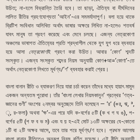
উচিত; না-হলে বিভ্রান্তি তৈরি হবে। তা ছাড়া, ঐতিহ্য বা দীর্ঘদিনের
লালিত রীতির গ্রহণযোগ্যতা ‘আইন’-এর সমমর্যাদাপূর্ণ। বলা হয়ে থাকে
ব্রিটিশ সংবিধান অলিখিত অর্থাৎ ভাষার অক্ষরে লিখিত না-হলেও শতবর্ষ
যাবৎ মানুষ তা গ্রহণ করেছে এবং মেনে চলছে। এজন্য নেত্রকোণা
অঞ্চলের ভাষাগত ঐতিহ্যের প্রতি শ্রদ্ধাশীল থেকে যুগ যুগ ধরে ব্যবহার
হয়ে আসা
নেত্রকোণা
ই গ্রহণ করা উচিত। আবার ‘কোণ’ শব্দটি
সংস্কৃত। এজন্য সংস্কৃত শব্দের নিয়ম অনুযায়ী কোণ+আ=‘কোণা’-তে
অর্থাৎ নেত্রকোণা লিখতে মূর্ধণ্য/‘ণ’ ব্যবহার করাই শ্রেয়।
বাংলা বানান রীতি ও ব্যাকরণ নিয়ে যারা চর্চা করেন তাঁদের মধ্যে হায়াৎ মামুদ
একজন অন্যতম পুরোধা। তাঁর ‘বাংলা লেখার নিয়মকানুন’ গ্রন্থের ‘ণত্ব-
জ্ঞানের গুণী’ অংশের ২নম্বর অনুচ্ছেদে তিনি বলেছেন — ‘র’ (=র, ঋ, ³,
ৃ, র-ফলা) অথবা ‘ক্ষ’-এর পরে যদি ক-বর্গের ৫টি (ক খ গ ঘ ঙ), প-
বর্গের ৫টি (প ফ ব ভ ম) এবং য য় হ-এই মোট ১৩টি অক্ষরের যে-কোনো
১টি বা ২টি অক্ষর আসে, তবে তার পরে মূর্ধণ্য/ণ হবে।
প্রথম আলো
র
বাংলা বানান রীতিতেও অনুরূপ নিয়ম বর্ণিত হয়েছে। এই রীতি অনুযায়ী