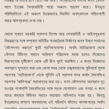
নিয়ন্ত্রণের বাইরে চলে যেতে শুরু করে। বিদ্রোহীদের দমনের জন্য ১৮৪৮
সালে ইংরেজ সৈন্যবাহিনী গারো অঞ্চলে প্রবেশ করে। উদ্ভূত
পরিস্থিতিতে এই অঞ্চলে ইংরেজদের নিয়মিত অবস্থানকে শক্তিশালী
করার আবশ্যকতা দেখা দেয়।
কোনো স্থানে সরকারি স্থাপনা বিশেষ করে সেনাবাহিনী ও আইনশৃঙ্খলা
নিয়ন্ত্রণের সঙ্গে সম্পৃক্ত বাহিনীর অবকাঠামো নির্মাণের জন্য উক্ত স্থানের
‘কৌশলগত গুরুত্ব’ খুবই প্রণিধানযোগ্য। অর্থাৎ নাটোরকোণা থেকে
নৌপথে বিভিন্ন স্থানে অভিযান পরিচালনা সহজ হলেও নিজেদের
নিরাপত্তার দৃষ্টিকোণ থেকে এটি ছিল খুবই অরক্ষিত। এ জন্য নিজেদের
অবস্থান সুসংহত করা এবং জেলা সদর থেকে তত্ত্বাবধানের সুবিধার্থে সুসঙ্গ
পরগণার ‘নাটোরকোণা’ থেকে পুলিশি এই স্থাপনা সদর অর্থাৎ মৈমনসিংহ
পরগণার ‘কালিগঞ্জে’ স্থানান্তর করা হয়। ফলে কৌশলগত অবস্থান দৃঢ়
হওয়ার পাশাপাশি মৈমনসিংহের সঙ্গে সড়ক যোগাযোগ এবং মগড়া ও কংস
নদের মাধ্যমে বিভিন্ন স্থানে যাতায়াত অধিকতর সহজ হয়। কিন্তু
ইংরেজদের বাস্তব অবস্থানের এই পরিবর্তন ঘটলেও কাগজপত্রে অর্থাৎ
দাপ্তরিক পত্রযোগাযোগে তারা ‘নাটোরকোণা’ নামকেই ব্যবহার করত।