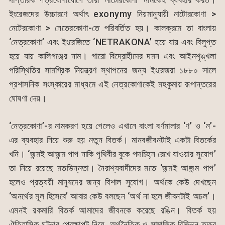
ইংরেজদের উচ্চারণে অর্থাৎ exonymy নিয়মানুযায়ী নাটোরকোণা >
নেটেরকোণা > নেতেরকোণা-তে পরিবর্তিত হয়। কালক্রমে তা বাংলায়
‘নেত্রকোণা’ এবং ইংরেজিতে ‘NETRAKONA’ হয়ে যায় এবং বিলুপ্ত
হয়ে যায় কালিগঞ্জের নাম। গারো বিদ্রোহীদের দমন এবং আইনশৃঙ্খলা
পরিস্থিতির সামগ্রিক নিয়ন্ত্রণ স্থাপনের জন্য ইংরেজরা ১৮৮০ সালে
প্রশাসনিক সংস্কারের মাধ্যমে এই নেত্রকোণাকেই মহকুমায় রূপান্তরের
ঘোষণা দেয়।
‘নেত্রকোণা’-র নামকরণ হয়ে গেলেও এখানে বাংলা বর্ণমালার ‘ণ’ ও ‘ন’-
এর ব্যবহার নিয়ে শুরু হয় নতুন বিতর্ক। মানবজীবনটাই একটা বিতর্কের
খনি। ‘জন্মই আজন্ম পাপ নাকি পৃথিবীর বুকে পদচিহ্ন রেখে যাওয়ার সুযোগ’
তা নিয়ে রয়েছে মতভিন্নতা। নৈরাশ্যবাদীদের মতে ‘জন্মই আজন্ম পাপ’
হলেও প্রত্যয়ী মানুষদের জন্য বিশাল সুযোগ। অর্থকে কেউ দেখছেন
‘অনর্থের মূল হিসেবে’ আবার কেউ বলছেন ‘অর্থ না হলে জীবনটাই অচল’।
এমনই রকমারি বিতর্ক আমাদের জীবনকে করেছে রঙিন। বিতর্ক হয়
ঐতিহাসিক ঘটনার প্রেক্ষাপট নিয়ে, অর্থনৈতিক ও সামাজিক বিভিন্ন তত্ত্ব