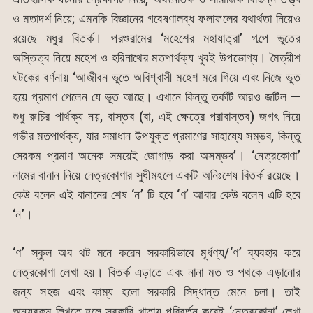
ও মতাদর্শ নিয়ে; এমনকি বিজ্ঞানের গবেষণালব্ধ ফলাফলের যথার্থতা নিয়েও
রয়েছে মধুর বিতর্ক। পরশুরামের ‘মহেশের মহাযাত্রা’ গল্পে ভূতের
অস্তিত্ব নিয়ে মহেশ ও হরিনাথের মতপার্থক্য খুবই উপভোগ্য। মৈত্রীশ
ঘটকের বর্ণনায় ‘আজীবন ভূতে অবিশ্বাসী মহেশ মরে গিয়ে এবং নিজে ভূত
হয়ে প্রমাণ পেলেন যে ভূত আছে। এখানে কিন্তু তর্কটি আরও জটিল —
শুধু রুচির পার্থক্য নয়, বাস্তব (বা, এই ক্ষেত্রে পরাবাস্তব) জগৎ নিয়ে
গভীর মতপার্থক্য, যার সমাধান উপযুক্ত প্রমাণের সাহায্যে সম্ভব, কিন্তু
সেরকম প্রমাণ অনেক সময়েই জোগাড় করা অসম্ভব’। ‘নেত্রকোণা’
নামের বানান নিয়ে নেত্রকোণার সুধীমহলে একটি অনিঃশেষ বিতর্ক রয়েছে।
কেউ বলেন এই বানানের শেষ ‘ন’ টি হবে ‘ণ’ আবার কেউ বলেন এটি হবে
‘ন’।
‘ণ’ স্কুল অব থট মনে করেন সরকারিভাবে মূর্ধণ্য/‘ণ’ ব্যবহার করে
নেত্রকোণা লেখা হয়। বিতর্ক এড়াতে এবং নানা মত ও পথকে এড়ানোর
জন্য সহজ এবং কাম্য হলো সরকারি সিদ্ধান্ত মেনে চলা। তাই
অন্যরকম লিখতে হলে সরকারি খাতায় পরিবর্তন করেই ‘নেত্রকোনা’ লেখা