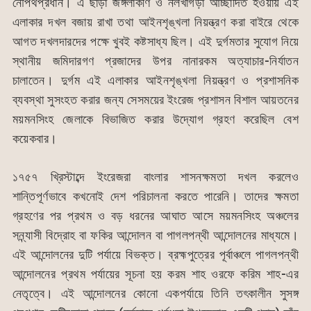
নৌপথপ্রধান। এ ছাড়া জঙ্গলাকীর্ণ ও নলখাগড়া আচ্ছাদিত হওয়ায় এই
এলাকার দখল বজায় রাখা তথা আইনশৃঙ্খলা নিয়ন্ত্রণ করা বাইরে থেকে
আগত দখলদারদের পক্ষে খুবই কষ্টসাধ্য ছিল। এই দুর্গমতার সুযোগ নিয়ে
স্থানীয় জমিদারগণ প্রজাদের উপর নানারকম অত্যাচার-নির্যাতন
চালাতেন। দুর্গম এই এলাকার আইনশৃঙ্খলা নিয়ন্ত্রণ ও প্রশাসনিক
ব্যবস্থা সুসংহত করার জন্য সেসময়ের ইংরেজ প্রশাসন বিশাল আয়তনের
ময়মনসিংহ জেলাকে বিভাজিত করার উদ্যোগ গ্রহণ করেছিল বেশ
কয়েকবার।
১৭৫৭ খ্রিস্টাব্দে ইংরেজরা বাংলার শাসনক্ষমতা দখল করলেও
শান্তিপূর্ণভাবে কখনোই দেশ পরিচালনা করতে পারেনি। তাদের ক্ষমতা
গ্রহণের পর প্রথম ও বড় ধরনের আঘাত আসে ময়মনসিংহ অঞ্চলের
সন্ন্যাসী বিদ্রোহ বা ফকির আন্দোলন বা পাগলপন্থী আন্দোলনের মাধ্যমে।
এই আন্দোলনের দুটি পর্যায়ে বিভক্ত। ব্রহ্মপুত্রের পূর্বাঞ্চলে পাগলপন্থী
আন্দোলনের প্রথম পর্যায়ের সূচনা হয় করম শাহ ওরফে করিম শাহ-এর
নেতৃত্বে। এই আন্দোলনের কোনো একপর্যায়ে তিনি তৎকালীন সুসঙ্গ