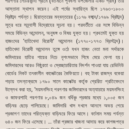
পরগণার লেটিরকান্দা গ্রামে (বর্তমানে পূর্বধলা উপজেলার একটি গ্রাম) তাঁর
আস্তানা স্থাপন করেন। এই পর্বের স্থায়িত্ব ছিল ১৭৬৩-১৮০০
খ্রিষ্টাব্দ পর্যন্ত। ছিয়াত্তরের মন্বন্তরের (১১৭৬ বঙ্গাব্দ/১৭৬৯ খ্রিষ্টাব্দ)
সূত্র ধরে সন্ন্যাসী বিদ্রোহের সূচনা হয়। পরবর্তীতে এর সঙ্গে বিভিন্ন
সময়ে বিভিন্ন আন্দোলন, অনুষঙ্গ ও বিষয় যুক্ত হয়। প্রথমেই যুক্ত হয়
হাজংদের ‘হাতিখেদা বিরোধী’ আন্দোলন (১৭৭০-১৭৭৩ খ্রিস্টাব্দ)।
হাতিখেদা বিরোধী আন্দোলন তুঙ্গে ওঠে যখন হাজং নেতা মনা সর্দারকে
জমিদারের হাতির পায়ের নিচে নৃশংসভাবে পিষে মেরে ফেলা হয়।
জমিদারদের আরও নিষ্ঠুরতা ও স্বেচ্ছাচারিতার নিদর্শন পাওয়া যায় রেভিনিউ
বোর্ডের নিকট তৎকালীন কালেক্টরের কৈফিয়তে। বহু টাকা রাজস্ব বকেয়া
পড়ায় তদন্তক্রমে ১৭৯০ সালে কালেক্টর কর্তৃক প্রেরিত প্রতিবেদনে
উল্লেখ করা হয়, ‘ময়মনসিংহ পরগণার জমিদারদের অত্যাচারে ময়মনসিংহ
ও জাফরশাহি পরগণার ৮,০৪৯ জন বর্ধিঞ্চু প্রজার মধ্যে ১,০০৫ জন
বাড়িঘর ছেড়ে পালিয়েছে। জামিদারি খাস দখলে আনলে অভয় পেয়ে
প্রজাগণ তাদের পরিত্যক্ত বাড়িঘরে ফিরে আসে। বর্তমান সময় পর্যন্ত
৬৪০ জন ফিরে এসেছে। … তাঁরা প্রজার খাজনা আদায় করে কাগজপত্র