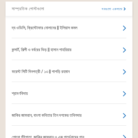
সাম্প্রতিক পোস্টগুলো
সবগুলো একসাথে
দ্য ওডিসি, ক্রিস্টোফার নোলানের || ইলিয়াস কমল
কন্সার্ট, শিল্পী ও বর্বরের ভিড় || হাসান শাহরিয়ার
ফরেস্ট সিটি দিনপত্রী / ১৩ || পাপড়ি রহমান
শ্রাবণবিদায়
জাকির জাফরান, বাংলা কবিতার তিন দশকের তবিলদার
শোনো পুঁইপাতা, জাকির জাফরান ও এক গার্ডেনারের গান