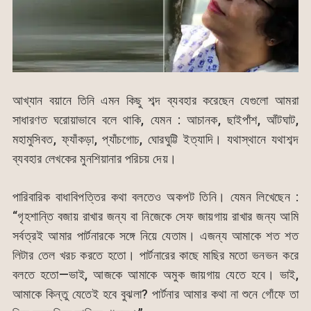
আখ্যান বয়ানে তিনি এমন কিছু শব্দ ব্যবহার করেছেন যেগুলো আমরা
সাধারণত ঘরোয়াভাবে বলে থাকি, যেমন : আচানক, ছাইপাঁশ, আঁটঘাট,
মহামুসিবত, ফ্যাঁকড়া, প্যাঁচগোচ, ঘোরঘুট্টি ইত্যাদি। যথাস্থানে যথাশব্দ
ব্যবহার লেখকের মুনশিয়ানার পরিচয় দেয়।
পারিবারিক বাধাবিপত্তির কথা বলতেও অকপট তিনি। যেমন লিখেছেন :
“গৃহশান্তি বজায় রাখার জন্য বা নিজেকে সেফ জায়গায় রাখার জন্য আমি
সর্বত্রই আমার পার্টনারকে সঙ্গে নিয়ে যেতাম। এজন্য আমাকে শত শত
লিটার তেল খরচ করতে হতো। পার্টনারের কাছে মাছির মতো ভনভন করে
বলতে হতো—ভাই, আজকে আমাকে অমুক জায়গায় যেতে হবে। ভাই,
আমাকে কিন্তু যেতেই হবে বুঝলা? পার্টনার আমার কথা না শুনে গোঁফে তা