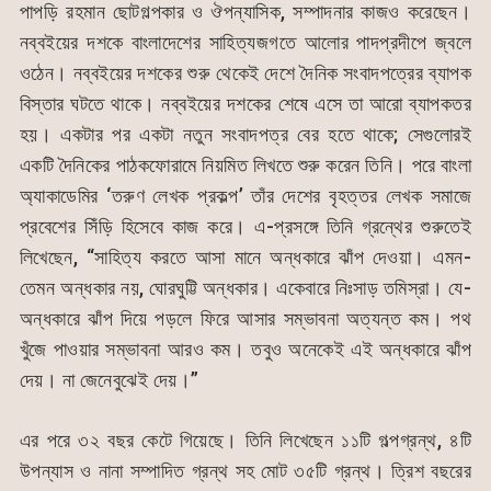
পাপড়ি রহমান ছোটগল্পকার ও ঔপন্যাসিক, সম্পাদনার কাজও করেছেন।
নব্বইয়ের দশকে বাংলাদেশের সাহিত্যজগতে আলোর পাদপ্রদীপে জ্বলে
ওঠেন। নব্বইয়ের দশকের শুরু থেকেই দেশে দৈনিক সংবাদপত্রের ব্যাপক
বিস্তার ঘটতে থাকে। নব্বইয়ের দশকের শেষে এসে তা আরো ব্যাপকতর
হয়। একটার পর একটা নতুন সংবাদপত্র বের হতে থাকে; সেগুলোরই
একটি দৈনিকের পাঠকফোরামে নিয়মিত লিখতে শুরু করেন তিনি। পরে বাংলা
অ্যাকাডেমির ‘তরুণ লেখক প্রকল্প’ তাঁর দেশের বৃহত্তর লেখক সমাজে
প্রবেশের সিঁড়ি হিসেবে কাজ করে। এ-প্রসঙ্গে তিনি গ্রন্থের শুরুতেই
লিখেছেন, “সাহিত্য করতে আসা মানে অন্ধকারে ঝাঁপ দেওয়া। এমন-
তেমন অন্ধকার নয়, ঘোরঘুট্টি অন্ধকার। একেবারে নিঃসাড় তমিস্রা। যে-
অন্ধকারে ঝাঁপ দিয়ে পড়লে ফিরে আসার সম্ভাবনা অত্যন্ত কম। পথ
খুঁজে পাওয়ার সম্ভাবনা আরও কম। তবুও অনেকেই এই অন্ধকারে ঝাঁপ
দেয়। না জেনেবুঝেই দেয়।”
এর পরে ৩২ বছর কেটে গিয়েছে। তিনি লিখেছেন ১১টি গল্পগ্রন্থ, ৪টি
উপন্যাস ও নানা সম্পাদিত গ্রন্থ সহ মোট ৩৫টি গ্রন্থ। ত্রিশ বছরের