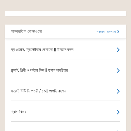
সাম্প্রতিক পোস্টগুলো
সবগুলো একসাথে
দ্য ওডিসি, ক্রিস্টোফার নোলানের || ইলিয়াস কমল
কন্সার্ট, শিল্পী ও বর্বরের ভিড় || হাসান শাহরিয়ার
ফরেস্ট সিটি দিনপত্রী / ১৩ || পাপড়ি রহমান
শ্রাবণবিদায়