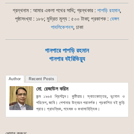
গ্রন্থনাম :
আমার একলা পথের সাথি
; গ্রন্থকার :
পাপড়ি রহমান
,
পৃষ্ঠাসংখ্যা : ১৮৮; মুদ্রিত মূল্য : ৫০০ টাকা; প্রকাশক :
বেঙ্গল
পাবলিকেশনস
, ঢাকা
গানপারে পাপড়ি রহমান
গানপার বইরিভিয়্যু
Author
Recent Posts
মো. রেজাউল করিম
জন্ম ১৯৬৪ খ্রিস্টাব্দ। কুষ্টিয়ায়। স্নাতকোত্তর, ভূগোল ও
পরিবেশ, জাবি। পেশাদার উন্নয়ন পরামর্শক। প্রকাশিত বই কুড়ি
প্রায়। প্রাবন্ধিক, গবেষক ও কথাসাহিত্যিক।
শেয়ার করুন: