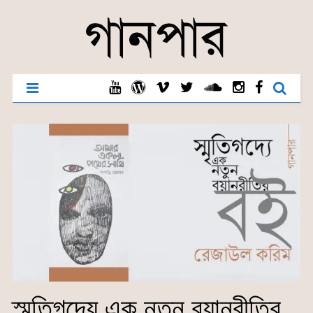
স্মৃতিগদ্যে এক নতুন বয়ানরীতির