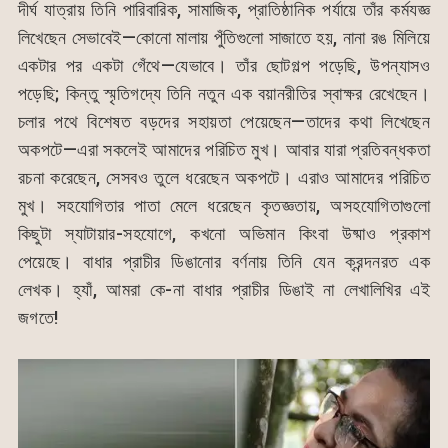
দীর্ঘ যাত্রায় তিনি পারিবারিক, সামাজিক, প্রাতিষ্ঠানিক পর্যায়ে তাঁর কর্মযজ্ঞ
লিখেছেন সেভাবেই—কোনো মালায় পুঁতিগুলো সাজাতে হয়, নানা রঙ মিলিয়ে
একটার পর একটা গেঁথে—যেভাবে। তাঁর ছোটগল্প পড়েছি, উপন্যাসও
পড়েছি; কিন্তু স্মৃতিগদ্যে তিনি নতুন এক বয়ানরীতির স্বাক্ষর রেখেছেন।
চলার পথে বিশেষত বড়দের সহায়তা পেয়েছেন—তাদের কথা লিখেছেন
অকপটে—এরা সকলেই আমাদের পরিচিত মুখ। আবার যারা প্রতিবন্ধকতা
রচনা করেছেন, সেসবও তুলে ধরেছেন অকপটে। এরাও আমাদের পরিচিত
মুখ। সহযোগিতার পাতা মেলে ধরেছেন কৃতজ্ঞতায়, অসহযোগিতাগুলো
কিছুটা স্যাটায়ার-সহযোগে, কখনো অভিমান কিংবা উষ্মাও প্রকাশ
পেয়েছে। বাধার প্রাচীর ডিঙানোর বর্ণনায় তিনি যেন ক্রন্দনরত এক
লেখক। হ্যাঁ, আমরা কে-না বাধার প্রাচীর ডিঙাই না লেখালিখির এই
জগতে!