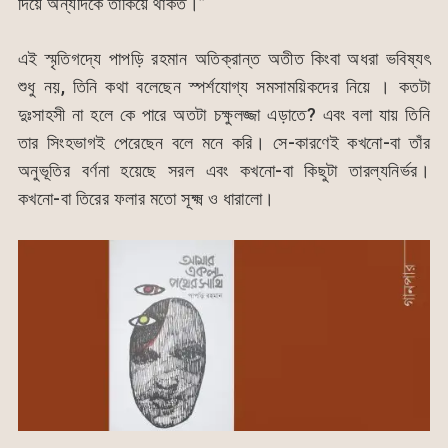
দিয়ে অন্যদিকে তাকিয়ে থাকত।”
এই স্মৃতিগদ্যে পাপড়ি রহমান অতিক্রান্ত অতীত কিংবা অধরা ভবিষ্যৎ
শুধু নয়, তিনি কথা বলেছেন স্পর্শযোগ্য সমসাময়িকদের নিয়ে । কতটা
দুঃসাহসী না হলে কে পারে অতটা চক্ষুলজ্জা এড়াতে? এবং বলা যায় তিনি
তার সিংহভাগই পেরেছেন বলে মনে করি। সে-কারণেই কখনো-বা তাঁর
অনুভূতির বর্ণনা হয়েছে সরল এবং কখনো-বা কিছুটা তারল্যনির্ভর।
কখনো-বা তিরের ফলার মতো সূক্ষ্ম ও ধারালো।