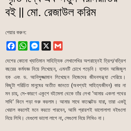
বই || মো. রেজাউল করিম
শেয়ার করুন:
F
W
M
X
G
a
h
e
m
দেশের কোনো খ্যাতিমান সাহিত্যিক লেখালেখির অপরাহ্নেই ত্রিশ/বত্রিশ
c
at
s
ai
বছরের কর্মযজ্ঞ নিয়ে লিখেছেন, এমনটি চোখে পড়েনি। হাসান আজিজুল
e
s
s
l
হক এবং ড. আনিসুজ্জামান লিখেছেন নিজেদের জীবনসন্ধ্যা পেরিয়ে।
b
A
e
কিছুটা পরিচিত মানুষের অতীত জানতে (অবশ্যই সাহিত্যজীবন) কার না
o
p
n
মন চায়, সে-কারণে একুশে বইমেলা থেকে তাঁর লেখা ‘আমার একলা পথের
o
p
g
সাথি’ কিনে পড়া শুরু করলাম। আমার সাথে কানেক্টেড যারা, তারা একটু
k
er
খেয়াল করলেই মনে করতে পারবেন, আমি প্রায়শই ভালোলাগা বইগুলো
নিয়ে লিখি। যেগুলো ভালো লাগে না, সেগুলো নিয়ে লিখিও না।