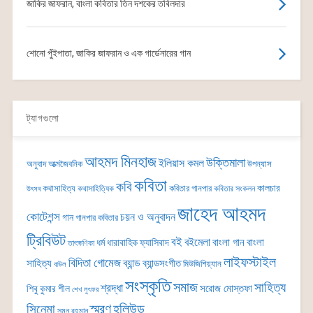
জাকির জাফরান, বাংলা কবিতার তিন দশকের তবিলদার
শোনো পুঁইপাতা, জাকির জাফরান ও এক গার্ডেনারের গান
ট্যাগগুলো
আহমদ মিনহাজ
উক্তিমালা
ইলিয়াস কমল
অনুবাদ
আত্মজৈবনিক
উপন্যাস
কবিতা
কবি
কালচার
কথাসাহিত্য
কবিতার গানপার
কথাসাহিত্যিক
কবিতার সংকলন
উৎসব
জাহেদ আহমদ
কোটেশন্স
চয়ন ও অনুবাদন
গান
গানপার কবিতার
ট্রিবিউট
বই
বইমেলা
বাংলা গান
বাংলা
ধর্ম
ধারাবাহিক
ফ্যাসিবাদ
তাৎক্ষণিকা
লাইফস্টাইল
বিদিতা গোমেজ
ব্যান্ড
সাহিত্য
ব্যান্ডসংগীত
মিউজিশিয়্যান
বাউল
সংস্কৃতি
সমাজ
সাহিত্য
শ্রদ্ধা
সরোজ মোস্তফা
শিবু কুমার শীল
শেখ লুৎফর
সিনেমা
স্মরণ
হলিউড
সুমন রহমান