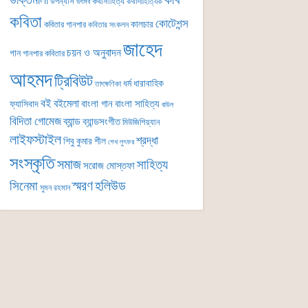
কবি
উক্তিমালা
উপন্যাস
কথাসাহিত্য
কথাসাহিত্যিক
উৎসব
কবিতা
কোটেশন্স
কালচার
কবিতার গানপার
কবিতার সংকলন
জাহেদ
চয়ন ও অনুবাদন
গান
গানপার কবিতার
আহমদ
ট্রিবিউট
ধর্ম
ধারাবাহিক
তাৎক্ষণিকা
বই
বইমেলা
বাংলা গান
বাংলা সাহিত্য
ফ্যাসিবাদ
বাউল
বিদিতা গোমেজ
ব্যান্ড
ব্যান্ডসংগীত
মিউজিশিয়্যান
লাইফস্টাইল
শ্রদ্ধা
শিবু কুমার শীল
শেখ লুৎফর
সংস্কৃতি
সমাজ
সাহিত্য
সরোজ মোস্তফা
সিনেমা
স্মরণ
হলিউড
সুমন রহমান