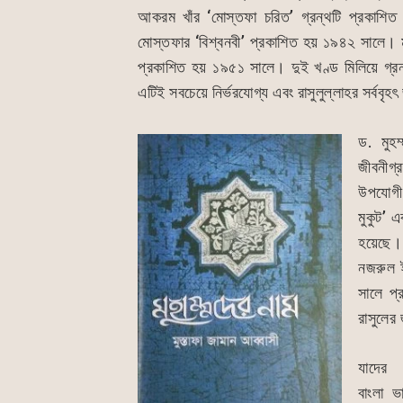
আকরম খাঁর ‘মোস্তফা চরিত’ গ্রন্থটি প্রকাশ
মোস্তফার ‘বিশ্বনবী’ প্রকাশিত হয় ১৯৪২ সালে। ম
প্রকাশিত হয় ১৯৫১ সালে। দুই খণ্ড মিলিয়ে গ্রন
এটিই সবচেয়ে নির্ভরযোগ্য এবং রাসুলুল্লাহর সর্ববৃহ
ড. মুহম
জীবনীগ্
উপযোগী 
মুকুট’ এ
হয়েছে।
নজরুল ই
সালে প্
রাসুলের
যাদের 
বাংলা ভ