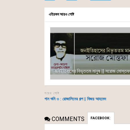
o
p
n
o
p
g
এইরকম আরও পোষ্ট
k
er
জনইতিহাসের নিভৃততম মানুষ || সরোজ মোস্তফ
পরের পোষ্ট
গান শুনি ৩ : রোজালিনের গল্প || বিজয় আহমেদ
COMMENTS
FACEBOOK: