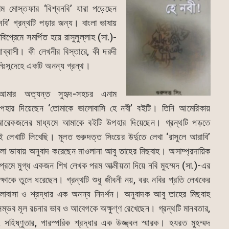
াম মোস্তফার ‘বিশ্বনবি’ যারা পড়েছেন
’ গ্রন্থটি পড়ার জন্য। বাংলা ভাষায়
বিপ্রেমে সমর্পিত হয়ে রাসুলুল্লাহ (সা.)-
আব্বাসী। কী লেখনীর বিস্তারে, কী দরদী
’ নিঃসন্দেহে একটি অনন্য গ্রন্থ।
 আমার অত্যন্ত সুহৃদ-সহচর এনাম
হার দিয়েছেন ‘তোমাকে ভালোবাসি হে নবী’ বইটি। তিনি আমেরিকায়
রেকজনের মাধ্যমে আমাকে বইটি উপহার দিয়েছেন। গ্রন্থটি পড়তে
 লেখাটি লিখেছি। মূলত গুরুদত্ত সিংয়ের উর্দুতে লেখা ‘রাসুলে আরাবি’
াংলা ভাষায় অনুবাদ করেছেন মাওলানা আবু তাহের মিছবাহ। অসাম্প্রদায়িক
বিপ্রেমে মুগ্ধ একজন শিখ লেখক পরম আত্মীয়তা দিয়ে নবি মুহম্মদ (সা.)-এর
্ষাকে তুলে ধরেছেন। গ্রন্থটি শুধু জীবনী নয়, বরং নবির প্রতি লেখকের
লোবাসা ও শ্রদ্ধার এক অনন্য নিদর্শন। অনুবাদক আবু তাহের মিছবাহ
সম্ভব মূল রচনার ভাব ও আবেগকে অক্ষুণ্ণ রেখেছেন। গ্রন্থটি মানবতার,
, সহিষ্ণুতার, পারস্পরিক শ্রদ্ধার এক উজ্জ্বল স্মারক। হযরত মুহম্মদ