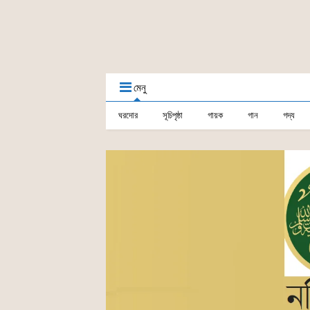
মেনু
ঘরদোর
সূচিপৃষ্ঠা
গায়ক
গান
গদ্য