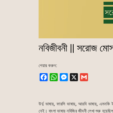
নবিজীবনী || সরোজ মো
শেয়ার করুন:
F
W
M
X
G
a
h
e
m
c
at
s
ai
e
s
s
l
উর্দু ভাষায়, ফারসি ভাষায়, আরবি ভাষায়, এমনক
b
A
e
নেই। বাংলা ভাষায় নবিজির জীবনী লেখা শুরু হয়েছি