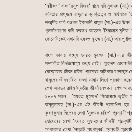
o
p
n
‘নবীবংশ’ এবং ‘রসুল বিজয়’ নামে নবি মুহম্মদ (সা.)
o
p
g
কবিতার মাধ্যমে রাসুলের ব্যক্তিত্ব ও মহিমাকে 
k
er
শতাব্দীর কবি রওশন ইজদানী রাসুল (সা.)-এর উপর
পুনর্জাগরণের কবি ফররুখ আহমদ ‘সিরাজাম মুনীরা
কোনোটিকেই মহানবি হযরত মুহম্মদ (সা.)-এর পূর্ণাঙ্গ
বাংলা ভাষায় গদ্যে হযরত মুহম্মদ (সা.)-এর 
সম্পর্কিত নির্ভরযোগ্য তথ্য নেই। মুহম্মদ রেয়াজউদ
মোস্তফার জীবন চরিত’ গ্রন্থের ভূমিকায় বলেছেন যে 
রাসুলের জীবনচরিত বাংলা ভাষায় লিখে প্রকাশ করেন। 
শেখ আবদুর রহিম দ্বিতীয় জীবনীলেখক। শেখ আবদুর
১৮৮৭ সালে। ‘হযরত মুহম্মদ’ শিরোনামে তৃতীয় গ্
রাসুলুল্লাহ (সা.)-এর এই জীবনী প্রকাশিত হয
কৃষ্ণকুমার মিত্রের লেখা ‘মুহম্মদ চরিত’ গ্রন্থ
হোসেনের লেখা ‘হযরত মুহম্মদের জীবনী’ গ্রন্থ
আহমদের লেখা ‘সম্রাট পয়গম্বর’ গ্রন্থটি প্রক