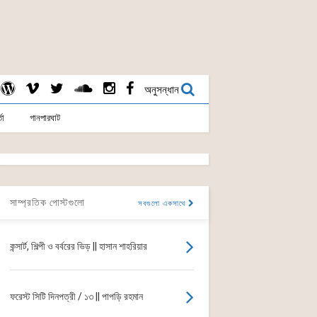
অনুসন্ধান
তা
গানপারঘাট
সাম্প্রতিক পোস্টগুলো
সবগুলো একসাথে
কন্সার্ট, শিল্পী ও বর্বরের ভিড় || হাসান শাহরিয়ার
ফরেস্ট সিটি দিনপত্রী / ১৩ || পাপড়ি রহমান