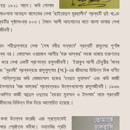
িত হয় ১৯২১ সালে। কবি গোলাম
াওলানা আবদুল খালেকের লেখা ‘ছাইয়েদুল মুরছালীন’ গ্রন্থটি দুই খণ্ডে
্থটির পৃষ্ঠাসংখ্যা ৮০৮। সৈয়দ আলী আহসানের মতে বাংলা ভাষায় লেখা
ৎ জীবনী।
্মদ শহীদুল্লাহর লেখা ‘শেষ নবীর সন্ধানে’ গ্রন্থটি রাসুলের পূর্ণাঙ্গ
রন্থ নয়। মোহাম্মদ ওয়াজেদ আলীর ‘মরু ভাস্কর’ সহজ ভাষায় তরুণদের
করে লেখা একটি প্রাণবন্ত রসুলজীবনী। ইয়াকুব আলী চৌধুরীর ‘মানব
বং ‘নূরনবী’ গ্রন্থদ্বয়ে রাসুলুল্লাহ (সা.)-এর জীবনের বিভিন্ন দিক বর্ণিত
 শান্তিপুরের কবি মোজাম্মেল হকের ‘হযরত মুহাম্মদ’ এবং কবি কাজী
সলামের ‘মরু ভাস্কর’ গ্রন্থদ্বয়ও উল্লেখযোগ্য রাসুলজীবনী। ১৯৬৬
রকাশিত কাজী আব্দুল ওদুদের ‘হযরত মুহম্মদ ও ইসলাম’ নামে গ্রন্থটি
 জীবনের বিভিন্ন দিক নিয়ে আলোচিত হয়েছে।
কথা উল্লেখ করেছি এরা প্রত্যেকেই
াষার শ্রেষ্ঠতম মনীষা। মহানবির প্রতি