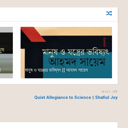
া
মানুষ ও যন্ত্রের ভবিষ্যৎ || আহমদ সায়েম
আগের পোষ্ট
Quiet Allegiance to Science || Shafiul Joy