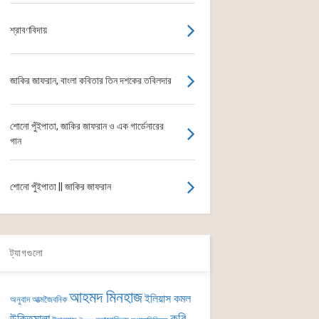
শ্রাবণবিদায়
জাকির জাফরান, বাংলা কবিতার তিন দশকের তবিলদার
শোনো পুঁইপাতা, জাকির জাফরান ও এক গার্ডেনারের
গান
শোনো পুঁইপাতা || জাকির জাফরান
ট্যাগগুলো
আহমদ মিনহাজ
ইলিয়াস কমল
অনুবাদ
আত্মজৈবনিক