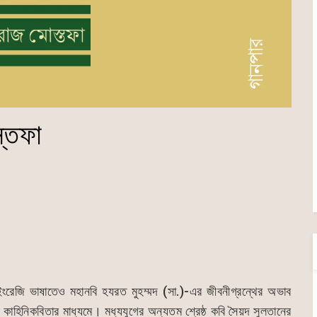
স্তফা
ি ইংরেজি ভাষাতেও মহানবি হযরত মুহম্মদ (সা.)-এর জীবনীগ্রন্থের অভাব
ল কাহিনিকবিতার মাধ্যমে। মধ্যযুগের অন্যতম শ্রেষ্ঠ কবি সৈয়দ সুলতানের