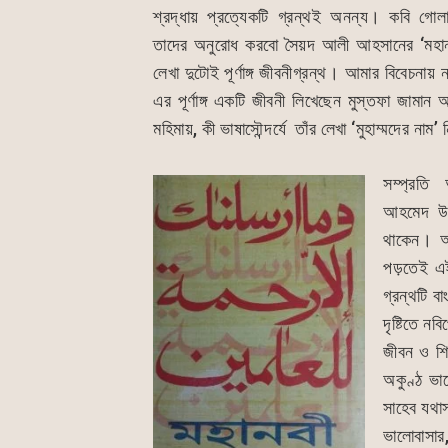
শ্রদ্ধায় প্রত্যেকটি গ্রন্থই অনন্য। কবি গোল
তাদের অনুরোধ করবো সৈয়দ আলী আহসানের ‘মহানবি
লেখা দুটোই পূর্ণাঙ্গ জীবনীগ্রন্থ। আমার বিবেচনায় ন
এর পূর্ণাঙ্গ একটি জীবনী লিখেছেন মুস্তফা জামান 
মহিমায়, কী ভাষাসৌন্দর্যে তাঁর লেখা ‘মুহাম্মদের নাম
সম্প্রতি
আহমেদ উপ
থাকেন। আ
পড়তেই এই
গ্রন্থটি ব
দৃষ্টিতে ন
জীবন ও শিক
অকুণ্ঠ ভা
সাহেব যথা
ভালোবাসার