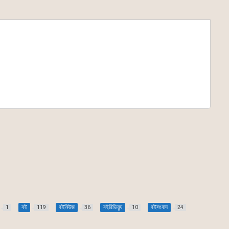
বই
বইনিউজ
বইরিভিয়্যু
বইসংবাদ
1
119
36
10
24