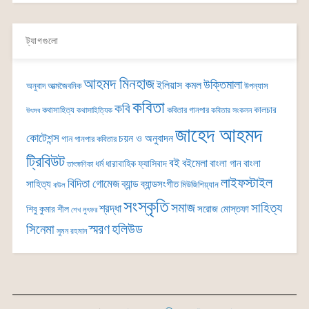
ট্যাগগুলো
আহমদ মিনহাজ
উক্তিমালা
ইলিয়াস কমল
অনুবাদ
আত্মজৈবনিক
উপন্যাস
কবিতা
কবি
কালচার
কথাসাহিত্য
কবিতার গানপার
কথাসাহিত্যিক
কবিতার সংকলন
উৎসব
জাহেদ আহমদ
কোটেশন্স
চয়ন ও অনুবাদন
গান
গানপার কবিতার
ট্রিবিউট
বই
বইমেলা
বাংলা গান
বাংলা
ধর্ম
ধারাবাহিক
ফ্যাসিবাদ
তাৎক্ষণিকা
লাইফস্টাইল
বিদিতা গোমেজ
ব্যান্ড
সাহিত্য
ব্যান্ডসংগীত
মিউজিশিয়্যান
বাউল
সংস্কৃতি
সমাজ
সাহিত্য
শ্রদ্ধা
সরোজ মোস্তফা
শিবু কুমার শীল
শেখ লুৎফর
সিনেমা
স্মরণ
হলিউড
সুমন রহমান