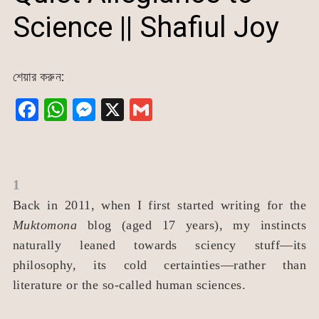
Science || Shafiul Joy
শেয়ার করুন:
F
W
M
X
G
a
h
e
m
c
at
s
ai
e
s
s
l
1
b
A
e
Back in 2011, when I first started writing for the
o
p
n
Muktomona
blog (aged 17 years), my instincts
o
p
g
naturally leaned towards sciency stuff—its
k
er
philosophy, its cold certainties—rather than
literature or the so-called human sciences.