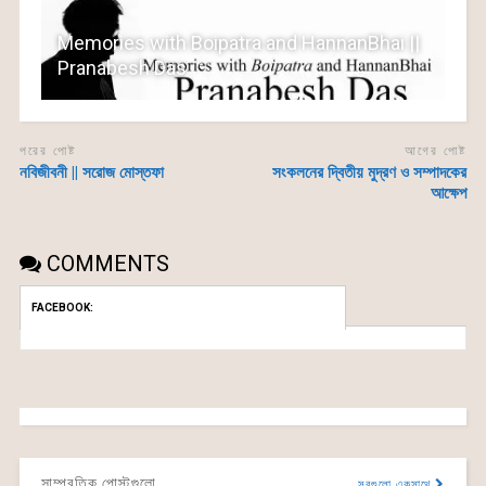
Memories with Boipatra and HannanBhai ||
Pranabesh Das
পরের পোষ্ট
আগের পোষ্ট
নবিজীবনী || সরোজ মোস্তফা
সংকলনের দ্বিতীয় মুদ্রণ ও সম্পাদকের
আক্ষেপ
COMMENTS
FACEBOOK:
সাম্প্রতিক পোস্টগুলো
সবগুলো একসাথে