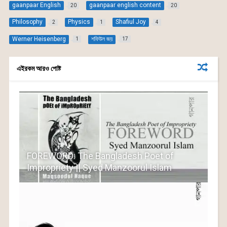
gaanpaar English
gaanpaar english content
20
20
b
A
e
Philosophy
Physics
Shafiul Joy
2
1
4
o
p
n
Werner Heisenberg
শফিউল জয়
1
17
o
p
g
k
er
এইরকম আরও পোষ্ট
FOREWORD: The Bangladesh Poet of
Impropriety || Syed Manzoorul Islam