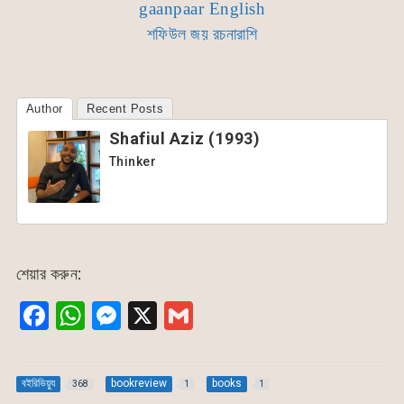
gaanpaar English
শফিউল জয় রচনারাশি
Author
Recent Posts
Shafiul Aziz (1993)
Thinker
শেয়ার করুন:
F
W
M
X
G
a
h
e
m
c
at
s
ai
বইরিভিয়্যু
bookreview
books
368
1
1
e
s
s
l