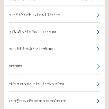
দ্য ওডিসি, ক্রিস্টোফার নোলানের || ইলিয়াস কমল
কন্সার্ট, শিল্পী ও বর্বরের ভিড় || হাসান শাহরিয়ার
ফরেস্ট সিটি দিনপত্রী / ১৩ || পাপড়ি রহমান
শ্রাবণবিদায়
জাকির জাফরান, বাংলা কবিতার তিন দশকের তবিলদার
শোনো পুঁইপাতা, জাকির জাফরান ও এক গার্ডেনারের গান