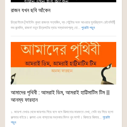
রাজন যখন ছবি আঁকেন
চিত্রগৌতম [স্মাইলিং বুদ্ধা রাজন্য সত্যজিৎ, দ্য পেইন্টার অফ আওয়ার স্যুরিয়্যাল রেইনসিটি]
শুভ জন্মদিন, রাজন! নতুন চিত্রপটের ন্যায় সম্ভাবনাপ্রসূ হো...
পুরোটা পড়ুন
আমাদের পৃথিবী : আমরাই ডিম, আমরাই হাট্টিমাটিম টিম ||
আনম্য ফারহান
১. জায়গা দেখার থেকে জায়গায় গিয়ে বসে বসে ঝিমানোর মারফতে দেখা, সেটা হয় গিয়ে হলো
কল্পনার বাইরে। কল্পনা এবং বাস্তবের মধ্যকার মিলন খুব ফাস্ট। ঝিমায়ে ঝিমায়...
পুরোটা
পড়ুন