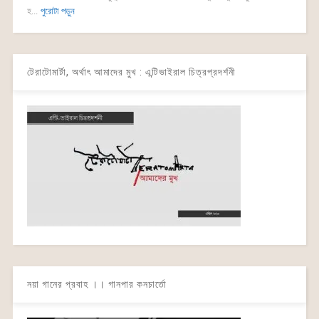
হ...
পুরোটা পড়ুন
টেরাটোমার্টা, অর্থাৎ আমাদের মুখ : এন্টিভাইরাল চিত্রপ্রদর্শনী
নয়া গানের প্রবাহ ।। গানপার কনচার্তো