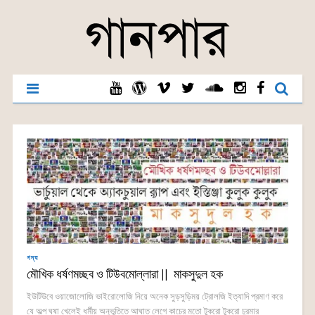
গদ্য
মৌখিক ধর্ষণমচ্ছব ও টিউবমোল্লারা || মাকসুদুল হক
ইউটিউবে ওয়াজোলোজি ভাইরোলোজি নিয়ে অনেক সুড়সুড়িময় ট্রোলজি ইত্যাদি প্রমাণ করে
যে অল্প ঘষা খেলেই ধর্মীয় অনুভূতিতে আঘাত লেগে কাচের মতো টুকরো টুকরো চুরমার