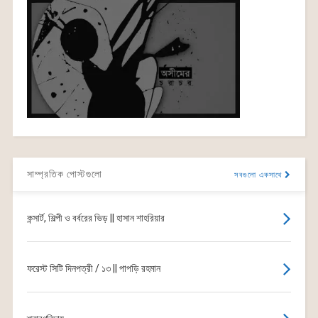
সাম্প্রতিক পোস্টগুলো
সবগুলো একসাথে
কন্সার্ট, শিল্পী ও বর্বরের ভিড় || হাসান শাহরিয়ার
ফরেস্ট সিটি দিনপত্রী / ১৩ || পাপড়ি রহমান