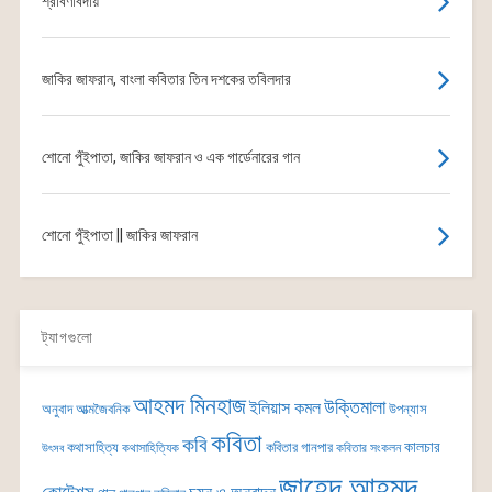
শ্রাবণবিদায়
জাকির জাফরান, বাংলা কবিতার তিন দশকের তবিলদার
শোনো পুঁইপাতা, জাকির জাফরান ও এক গার্ডেনারের গান
শোনো পুঁইপাতা || জাকির জাফরান
ট্যাগগুলো
আহমদ মিনহাজ
উক্তিমালা
ইলিয়াস কমল
অনুবাদ
আত্মজৈবনিক
উপন্যাস
কবিতা
কবি
কালচার
কথাসাহিত্য
কবিতার গানপার
কথাসাহিত্যিক
কবিতার সংকলন
উৎসব
জাহেদ আহমদ