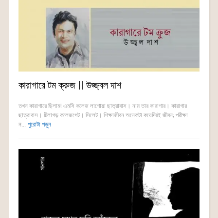
কারাগারে টম ক্রুজ || উজ্জ্বল দাশ
তখন কারাগারে ছিলাম! এমসি কলেজ লাগোয়া ছাত্রাবাস। নাম তার কারাগার। কারাগার
ছাত্রাবাস। টিলাগড় কলেজগেট। সিলেট। শিক্ষাজীবন অনেকটা কয়েদিরই জীবন; পরীক্ষা
ন...
পুরোটা পড়ুন