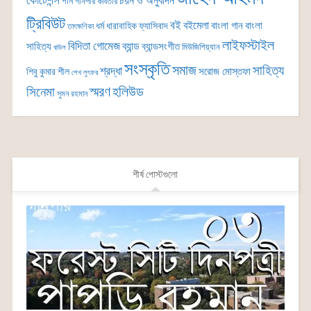
কোটেশন্স
চয়ন ও অনুবাদন
গান
গানপার কবিতার
ট্রিবিউট
বই
বইমেলা
বাংলা গান
বাংলা
ধর্ম
ধারাবাহিক
ফ্যাসিবাদ
তাৎক্ষণিকা
লাইফস্টাইল
বিদিতা গোমেজ
ব্যান্ড
সাহিত্য
ব্যান্ডসংগীত
মিউজিশিয়্যান
বাউল
সংস্কৃতি
সমাজ
সাহিত্য
শ্রদ্ধা
সরোজ মোস্তফা
শিবু কুমার শীল
শেখ লুৎফর
সিনেমা
স্মরণ
হলিউড
সুমন রহমান
শীর্ষ পোস্টগুলো