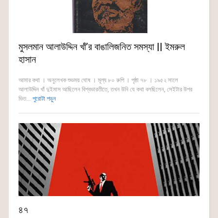
মুসলমান আলাউদ্দিন খাঁ’র বাঙালিজনিত সমস্যা || ইমরুল
হাসান
আমার কথা । অনুলেখক শুভময় ঘোষ । মূল্য ৮০ রুপি । পৃষ্ঠা ৭৮ । ১৯৫২ সালে
আলাউদ্দিন খাঁ দুইমাস আছিলেন বিশ্বভারতীতে, তখন উনি যে কথা বলছিলেন, সেইটার উপর
ভিত...
পুরোটা পড়ুন
৪৭