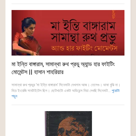
মা ইন্তি বাঙ্গারাম, সামান্থা রুথ প্রভু অ্যান্ড হার ফাইটিং
মোমেন্টস || হাসান শাহরিয়ার
সামান্থা রুথ প্রভুর ‘মা ইন্তি বাঙ্গারাম’ সিনেমাটা দেখলাম আজ। তেলেগু। ভাষা বুঝি না।
নিচে ইংরেজি সাবটাইটেল ছিল। ছোটখাটো একটা অডিয়েন্স নিয়া দেখছি সিনেমাট...
পুরোটা
পড়ুন