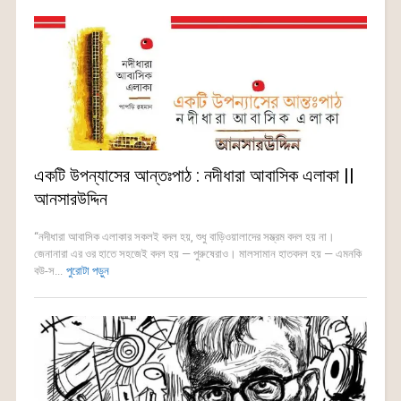
একটি উপন্যাসের আন্তঃপাঠ : নদীধারা আবাসিক এলাকা ||
আনসারউদ্দিন
“নদীধারা আবাসিক এলাকার সকলই বদল হয়, শুধু বাড়িওয়ালাদের সম্ভ্রম বদল হয় না।
জেনানারা এর ওর হাতে সহজেই বদল হয় — পুরুষেরাও। মালসামান হাতবদল হয় — এমনকি
বউ-স...
পুরোটা পড়ুন