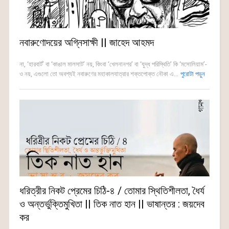
নবারুণোদয়ের অগ্নিসাক্ষী || জাহেদ আহমদ
না, ‘হারবার্ট’ বা ‘কাঙাল মালসাট’ নয়, কিংবা ‘খেলনানগর’ বা ‘যুদ্ধ পরিস্থিতি’ কি ‘মসোলিয়াম’-
ও নয়, এগুলো তো অবশ্যই নবারুণের মহাকালযাত্রার শক্তপোক্ত নৌকা এ...
পুরোটা পড়ুন
ধরিত্রীর নিকট প্রেমের চিঠি-৪ / তোমার স্থিতিশীলতা, ধৈর্য
ও অন্তর্ভুক্তিমুখিতা || তিক নাত হান || ভাষান্তর : জয়দেব
কর