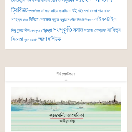
কোটেশন্স
চয়ন ও অনুবাদন
গান
গানপার কবিতার
ট্রিবিউট
বই
বইমেলা
বাংলা গান
বাংলা
ধর্ম
ধারাবাহিক
ফ্যাসিবাদ
তাৎক্ষণিকা
লাইফস্টাইল
বিদিতা গোমেজ
ব্যান্ড
সাহিত্য
ব্যান্ডসংগীত
মিউজিশিয়্যান
বাউল
সংস্কৃতি
সমাজ
সাহিত্য
শ্রদ্ধা
সরোজ মোস্তফা
শিবু কুমার শীল
শেখ লুৎফর
সিনেমা
স্মরণ
হলিউড
সুমন রহমান
শীর্ষ পোস্টগুলো