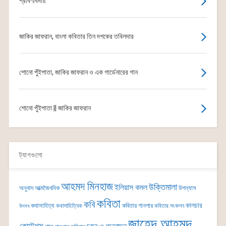
শ্রাবণবিদায়
জাকির জাফরান, বাংলা কবিতার তিন দশকের তবিলদার
শোনো পুঁইপাতা, জাকির জাফরান ও এক গার্ডেনারের গান
শোনো পুঁইপাতা || জাকির জাফরান
ট্যাগগুলো
আহমদ মিনহাজ
উক্তিমালা
ইলিয়াস কমল
অনুবাদ
আত্মজৈবনিক
উপন্যাস
কবিতা
কবি
কালচার
কথাসাহিত্য
কবিতার গানপার
কথাসাহিত্যিক
কবিতার সংকলন
উৎসব
জাহেদ আহমদ