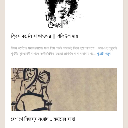
ক্রিস কর্নেল সাক্ষাৎকার || শফিউল জয়
ক্রিস কর্নেলের সদ্যপ্রয়াণের মধ্য দিয়ে নব্বই আরেকটু ফিকে হয়ে আসলো। আর এই মুহূর্তেই
পৃথিবীর সুবিধাবাদী নাগরিক সংগীতশিল্পীরা হয়তো জাগতিক নানা বাহানায় প্র...
পুরোটা পড়ুন
বৈশাখে নিজস্ব সংবাদ :: মহাদেব সাহা