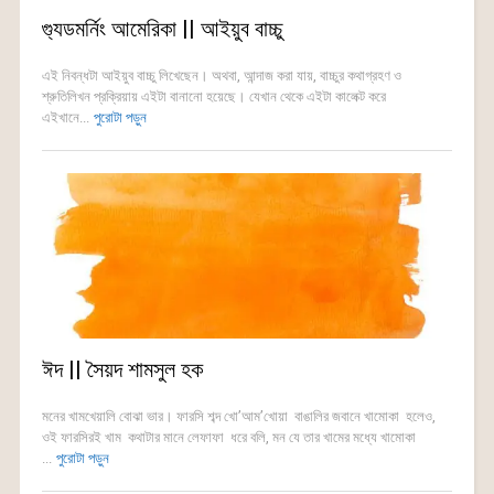
গ্যুডমর্নিং আমেরিকা || আইয়ুব বাচ্চু
এই নিবন্ধটা আইয়ুব বাচ্চু লিখেছেন। অথবা, আন্দাজ করা যায়, বাচ্চুর কথাগ্রহণ ও
শ্রুতিলিখন প্রক্রিয়ায় এইটা বানানো হয়েছে। যেখান থেকে এইটা কালেক্ট করে
এইখানে...
পুরোটা পড়ুন
ঈদ || সৈয়দ শামসুল হক
মনের খামখেয়ালি বোঝা ভার। ফারসি শব্দ খো’আম’খোয়া বাঙালির জবানে খামোকা হলেও,
ওই ফারসিরই খাম কথাটার মানে লেফাফা ধরে বলি, মন যে তার খামের মধ্যে খামোকা
...
পুরোটা পড়ুন