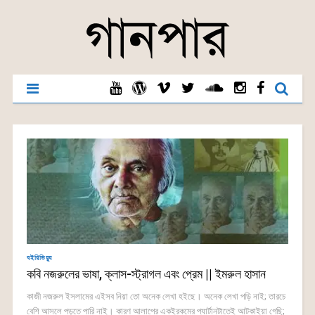
বইরিভিয়্যু
কবি নজরুলের ভাষা, ক্লাস-স্ট্রাগল এবং প্রেম || ইমরুল হাসান
কাজী নজরুল ইসলামের এইসব নিয়া তো অনেক লেখা হইছে। অনেক লেখা পড়ি নাই; তারচে
বেশি আসলে পড়তে পারি নাই। কারণ আলাপের একইরকমের প্যার্টানটাতেই আটকাইয়া গেছি;