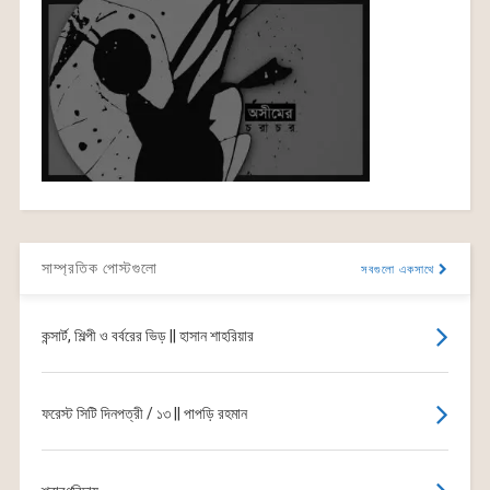
সাম্প্রতিক পোস্টগুলো
সবগুলো একসাথে
কন্সার্ট, শিল্পী ও বর্বরের ভিড় || হাসান শাহরিয়ার
ফরেস্ট সিটি দিনপত্রী / ১৩ || পাপড়ি রহমান