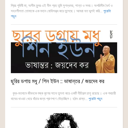
প্রিয় পৃথিবী মা, অসীম সুন্দর এই নীল গ্রহ তুমি সুগন্ধময়, শান্ত ও সদয়। অপরিসীম ধৈর্য ও
সহনশীলতা তোমাকে এক মহান বোধিসত্ত্ব করে তুলেছে। আমরা যত ভুলই করি...
পুরোটা
পড়ুন
ছুরির ডগায় মধু / শিন ইউন :: ভাষান্তর / জয়দেব কর
বুদ্ধ-মতবাদে জীবনকে শুষ্ক কূপের সাথে তুলনা করে একটি নীতিগল্প চালু রয়েছে। এক পথচারী
বাঘের ধাওয়া খেয়ে বাঁচার জন্য প্রাণপণে দৌড়াচ্ছিল। হঠাৎ রাস্ত...
পুরোটা পড়ুন