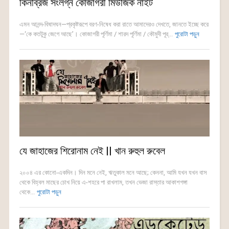
কিনব্রিজ সংলগ্ন কোজাগরী মিউজিক নাইট
এমন আনন্দ-বিষাদঘন—প্রকৃষ্টরূপে বরণ-নিষেধ করা রাতে আমাদেরও দেখতে, জানতে ইচ্ছে করে
—‘কে কতটুকু জেগে আছে’। কোজাগরী পূর্ণিমা / শারদ পূর্ণিমা / কৌমুদী পূর্...
পুরোটা পড়ুন
যে জাহাজের শিরোনাম নেই || খান রুহুল রুবেল
২০০৪ এর কোনো-একদিন। দিন মনে নেই, ঋতুকাল মনে আছে; কেননা, আমি যখন যখন বাস
থেকে বিহ্বল মাছের চোখ নিয়ে এ-শহরে পা রাখলাম, তখন ভেজা রাস্তার আকাশগঙ্গা
থেকে...
পুরোটা পড়ুন