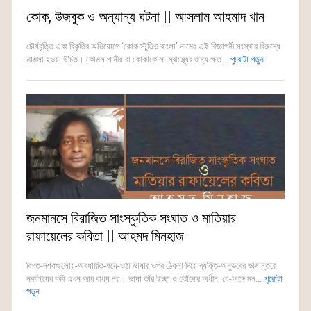
কোক, উজবুক ও অন্যান্য ঘটনা || আসলাম আহমাদ খান
চৌর্যবৃত্তি এবং বিকৃতির অভিযোগে ‘কোক স্টুডিও বাংলা’ নামের এই বিজ্ঞাপনী সংস্থার বিরুদ্ধে
মামলা হওয়া উচিত। কোমল পানীয় বা কোকাকোলা স্বাস্থ্যের জন্য ক্ষত...
পুরোটা পড়ুন
জনমানসে বিরাজিত সাংস্কৃতিক সংঘাত ও মাতিয়ার
রাফায়েলের কবিতা || আহমদ মিনহাজ
বিগত-দশকগুলোয়-অবধারিত-হয়ে-ওঠা ভাষার ওপর ঠেকনা দিয়ে ব্যক্তি-অনুভবের ভাষান্তরে
নব্বইয়ের কবি এখন আর বাধ্য নয়। ভাষা তাঁর ইচ্ছা ও ঝোঁকের অধীন, যে-অঙ্গে মন...
পুরোটা
পড়ুন