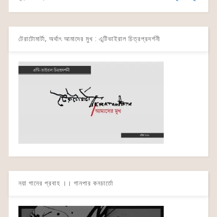
টেরাটোমার্টা, অর্থাৎ আমাদের মুখ : এন্টিভাইরাল চিত্রপ্রদর্শনী
নয়া গানের প্রবাহ ।। গানপার কনচার্তো