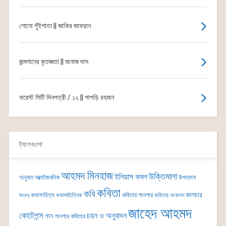
শোনো পুঁইপাতা || জাকির জাফরান
জন্মগানের কৃতজ্ঞতা || মনোজ দাস
ফরেস্ট সিটি দিনপত্রী / ১২ || পাপড়ি রহমান
ট্যাগগুলো
আহমদ মিনহাজ
উক্তিমালা
ইলিয়াস কমল
অনুবাদ
আত্মজৈবনিক
উপন্যাস
কবিতা
কবি
কালচার
কথাসাহিত্য
কবিতার গানপার
কথাসাহিত্যিক
কবিতার সংকলন
উৎসব
জাহেদ আহমদ
কোটেশন্স
চয়ন ও অনুবাদন
গান
গানপার কবিতার