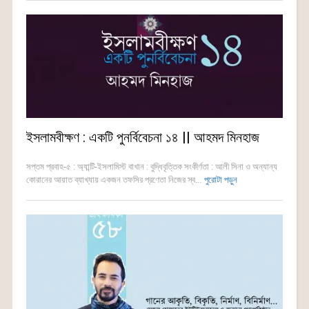
ইসলামবীক্ষণ : একটি পুনর্বিবেচনা ১৪ || আহমদ মিনহাজ
সপ্তম প্রবাহ-৫ : অ্যান্টি-ইসলামিস্ট বাখান : বুদ্ধিবৃত্তিক সংকীর্ণতা : আলী সিনা ও অন্যান্য
কোরানের আয়াত ব্যাখ্যায় একজন তফসির প্রণেতা নিজের স্ব...
পুরোটা পড়ুন