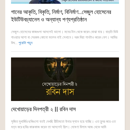
গানের আকৃতি, বিকৃতি, নির্মাণ, বিনির্মাণ…সেজুল হোসেনের
ইউটিউবচ্যানেল ও অন্যান্য পণ্যপ্রতিষ্ঠান
সেজুল হোসেনের কাজগুলা আসলেই ভালো। মনের টান থেকে করেন বোঝা যায়। বাড়তি ভিউ
পাওয়ার আশা বা সেরকম কোনো মতলব নাই সেখানে। দরদ দিয়া গানটাও করেন বেশ। আমির
উদ্দ...
পুরোটা পড়ুন
দেখোয়াড়ের দিনপত্রী ২ || রবিন দাস
সৃজিত মুখার্জির ছবিগুলো যতই দেখছি রীতিমতো উনার ফ্যান হয়ে যাচ্ছি। এত সুন্দর করে এত
যত্ন করে ছবির কারুকাজ করেন তা আসলেই শিল্প। ঘোষণা দিলাম আজ থেকে আমি