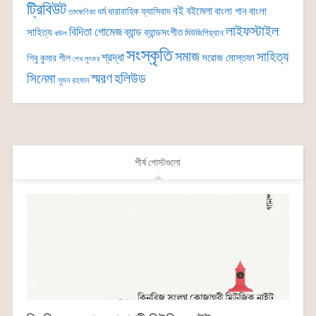
ট্রিবিউট
বই
বইমেলা
বাংলা গান
বাংলা
ধর্ম
ধারাবাহিক
ফ্যাসিবাদ
তাৎক্ষণিকা
লাইফস্টাইল
বিদিতা গোমেজ
ব্যান্ড
সাহিত্য
ব্যান্ডসংগীত
মিউজিশিয়্যান
বাউল
সংস্কৃতি
সমাজ
সাহিত্য
শ্রদ্ধা
সরোজ মোস্তফা
শিবু কুমার শীল
শেখ লুৎফর
সিনেমা
স্মরণ
হলিউড
সুমন রহমান
শীর্ষ পোস্টগুলো