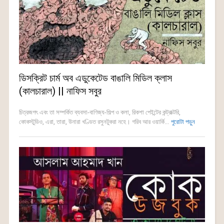
ডিসক্রিট চার্ম অব এডুকেটেড বাঙালি মিডিল ক্লাস
(কালচারাল) || নাফিস সবুর
চিত্রজগৎ এবং তা সম্পর্কিত ব্যবসা-বাণিজ্য-শিল্প ও কলা, রিকশা পেইন্টের কন্ট্রাক্টরি,
কোকস্টুডিও, এরা, তারা, উনারা খণ্ডিত রসুনটুকরা নহে। গরিব আর ওয়ার্কি...
পুরোটা পড়ুন