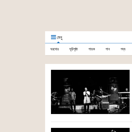
মেনু
ঘরদোর
সূচিপৃষ্ঠা
গায়ক
গান
গদ্য