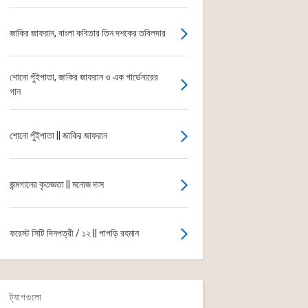
জাকির জাফরান, বাংলা কবিতার তিন দশকের তবিলদার
শোনো পুঁইপাতা, জাকির জাফরান ও এক গার্ডেনারের
গান
শোনো পুঁইপাতা || জাকির জাফরান
জন্মগানের কৃতজ্ঞতা || মনোজ দাস
ফরেস্ট সিটি দিনপত্রী / ১২ || পাপড়ি রহমান
ট্যাগগুলো