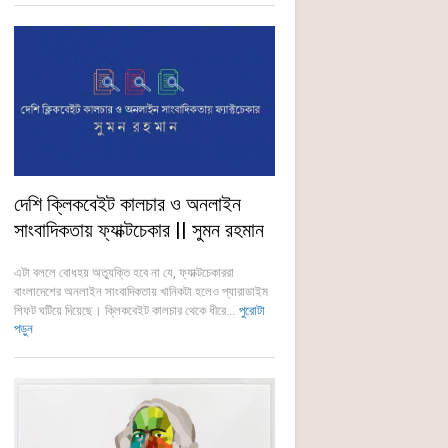
দেশি ক্লিকবেইট কালচার ও অনলাইন
সাংবাদিকতায় ফ্যাক্টচেকার || সুমন রহমান
এটা বললে বোধহয় অত্যুক্তি হবে না যে, ফ্যাক্টচেকাররা
বাংলাদেশের অনলাইন সাংবাদিকতায় খানিকটা হলেও প্যারাডাইম
শিফট ঘটিয়ে দিয়েছে। ক্লিকবেইট কালচার থেকে ধীরে...
পুরোটা
পড়ুন