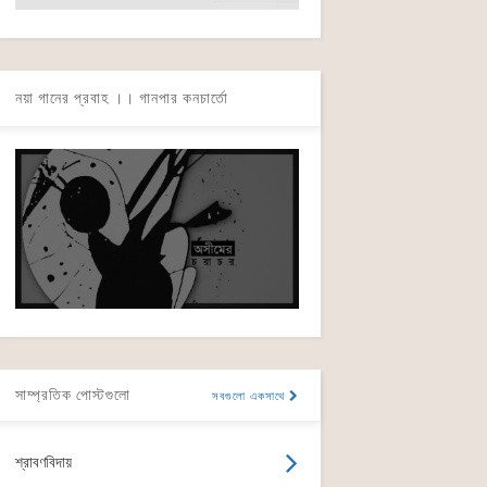
নয়া গানের প্রবাহ ।। গানপার কনচার্তো
সাম্প্রতিক পোস্টগুলো
সবগুলো একসাথে
শ্রাবণবিদায়