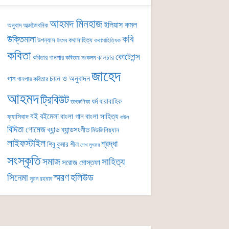
আহমদ মিনহাজ
ইলিয়াস কমল
অনুবাদ
আত্মজৈবনিক
কবি
উক্তিমালা
উপন্যাস
কথাসাহিত্য
কথাসাহিত্যিক
উৎসব
কবিতা
কোটেশন্স
কালচার
কবিতার গানপার
কবিতার সংকলন
জাহেদ
চয়ন ও অনুবাদন
গান
গানপার কবিতার
আহমদ
ট্রিবিউট
ধর্ম
ধারাবাহিক
তাৎক্ষণিকা
বই
বইমেলা
বাংলা গান
বাংলা সাহিত্য
ফ্যাসিবাদ
বাউল
বিদিতা গোমেজ
ব্যান্ড
ব্যান্ডসংগীত
মিউজিশিয়্যান
লাইফস্টাইল
শ্রদ্ধা
শিবু কুমার শীল
শেখ লুৎফর
সংস্কৃতি
সমাজ
সাহিত্য
সরোজ মোস্তফা
সিনেমা
স্মরণ
হলিউড
সুমন রহমান