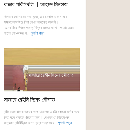
বাজার পরিস্থিতি || আহমদ মিনহাজ
শহুরে বাংলা গানের সদর-অন্দর, তার সেকাল-একাল আর
সমাগত কালটারে নিয়া লেখা আসলেই দরকারি।
এসব নিয়ে লিখতে অবশ্য বিস্তর এলেম লাগে। আমার মতন
গানের গো-অক্ষর ব...
পুরোটা পড়ুন
মাজারে রেইনি দিনের মৌতাত
বৃষ্টির সময় বাবার মাজারে যেয়ে চাতালের একটা-কোনো কর্নার বেছে
নিয়ে বসে থাকতে পারলেই হলো। দেখবেন যে বিচিত্র-সব
মানুষজন বৃষ্টিবিঘ্নিত অলস-তন্দ্রাশান্ত দোয়...
পুরোটা পড়ুন