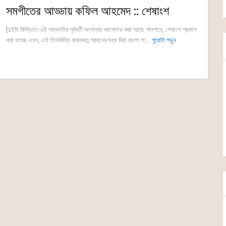
সমগীতের আড্ডায় কফিল আহমেদ :: শেষাংশ
[দুইটা কিস্তিতে এই আড্ডাটার পূর্ববর্তী অংশদ্বয় আপ্লোড করা আছে গানপারে, শেষাংশ প্রকাশ
করা যাচ্ছে এখন, এই তিনকিস্তি কথাবস্তু গ্রথনের মধ্য দিয়া বাংলা গা...
পুরোটা পড়ুন