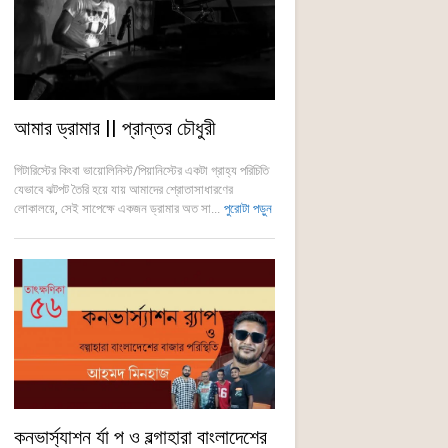
আমার ড্রামার || প্রান্তর চৌধুরী
গিটারিস্টের কিংবা ভায়োলিনিস্ট/পিয়ানিস্টের একটা গ্রাহ্য পরিচিতি
যেভাবে ঝটপট তৈরি হয়ে যায় আমাদের শ্রোতাসাধারণের
লোকালয়ে, সেই সাপেক্ষে একজন ড্রামার অত সা...
পুরোটা পড়ুন
কনভার্স্যাশন র্যা প ও বল্গাহারা বাংলাদেশের