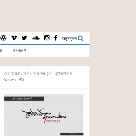
অনুসন্ধান
তা
গানপারঘাট
টেরাটোমার্টা, অর্থাৎ আমাদের মুখ : এন্টিভাইরাল
চিত্রপ্রদর্শনী