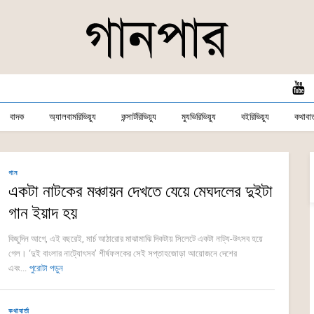
বাদক
অ্যালবামরিভিয়্যু
কন্সার্টরিভিয়্যু
ম্যুভিরিভিয়্যু
বইরিভিয়্যু
কথাবার্
গান
একটা নাটকের মঞ্চায়ন দেখতে যেয়ে মেঘদলের দুইটা
গান ইয়াদ হয়
কিছুদিন আগে, এই বছরেই, মার্চ আঠারোর মাঝামাঝি দিকটায় সিলেটে একটা নাট্য-উৎসব হয়ে
গেল। ‘দুই বাংলার নাট্যোৎসব’ শীর্ষফলকের সেই সপ্তাহজোড়া আয়োজনে দেশের
এবং...
পুরোটা পড়ুন
কথাবার্তা