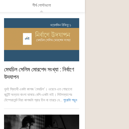
শীর্ষ পোস্টগুলো
মেঘচিল সেলিম মোরশেদ সংখ্যা : নির্বাণে
উদযাপন
খুবই স্থিতধী একটা কাগজ ‘মেঘচিল’। ওয়েবে এত গোছানো
কন্টেন্ট অন্তত বাংলা ভাষায় বেশি-একটা নাই। লিটলম্যাগের
টেম্পেরামেন্ট নিয়া কাগজটা প্রায় তিন বা তারচে বে...
পুরোটা পড়ুন