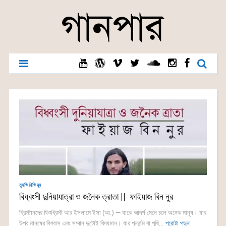
ম্যুভিরিভিয়্যু
বিধ্বংসী দুনিয়াযাত্রা ও জনৈক ত্রাতা || ফাইয়াজ বিন নুর
খ্রিস্টানদের যিশুখ্রিস্ট আর ইসলামে ইসা (আ.) — যাকে আদর্শ মেনে চলে অনেক মানুষ। যার
উপর মানুষের বিশ্বাস এবং সম্মান দুটোই বিদ্যমান। যার পুনর্জন্ম বা পৃথি...
পুরোটা পড়ুন