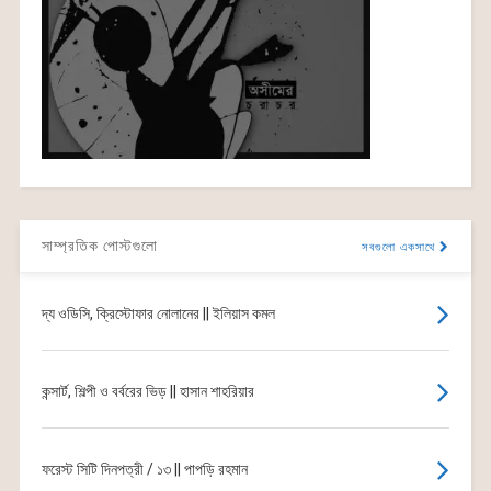
সাম্প্রতিক পোস্টগুলো
সবগুলো একসাথে
দ্য ওডিসি, ক্রিস্টোফার নোলানের || ইলিয়াস কমল
কন্সার্ট, শিল্পী ও বর্বরের ভিড় || হাসান শাহরিয়ার
ফরেস্ট সিটি দিনপত্রী / ১৩ || পাপড়ি রহমান