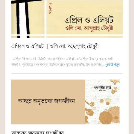
এপ্রিল ও এলিয়ট || ওলি মো. আব্দুল্লাহ চৌধুরী
এপ্রিল কি আসলেই নির্মম? কেন বলেছিলেন এলিয়ট যে ‘এপ্রিল ইজ দ্য ক্রুয়েলেস্ট
মান্থ’? প্রকৃতিতে যখন বসন্ত, চারদিকে রঙিন ফুলের ছড়াছড়ি, ঠিক তখন নির্...
পুরোটা পড়ুন
আচ্ছন্ন অনুভবের জগজ্জীবন