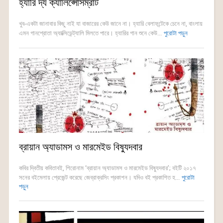
হ্যারি দ্য ক্যালিপ্সোসম্রাট
খুব-একটা জানাবার কিছু নাই যা বাজারের কেউ জানে না। হ্যারি বেলাফন্টেকে চেনে না, বাংলায়
এমন গানশ্রোতা অ্যাক্সিডেন্ট্যালি মিলতে পারে। হ্যারির গান শুনে কেউ...
পুরোটা পড়ুন
ব্রায়ান অ্যাডামস ও মারমেইড বিষ্যুদবার
কবির দ্বিতীয় কবিতাবই, শিরোনাম ‘ব্রায়ান অ্যাডামস ও মারমেইড বিষ্যুদবার’; বইটি ২০১৭
সনের বইমেলায় প্রেজেন্ট করেছে জেব্রাক্রসিং প্রকাশন। যদিও বই প্রকাশিত হ...
পুরোটা
পড়ুন