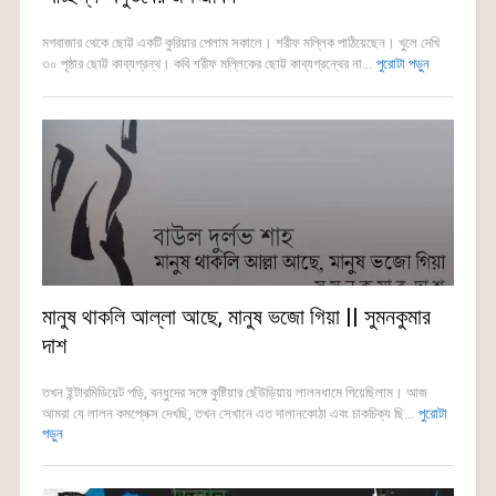
মগবাজার থেকে ছোট্ট একটি কুরিয়ার পেলাম সকালে। শরীফ মল্লিক পাঠিয়েছেন। খুলে দেখি
৩০ পৃষ্ঠার ছোট্ট কাব্যগ্রন্থ। কবি শরীফ মল্লিকের ছোট্ট কাব্যগ্রন্থের না...
পুরোটা পড়ুন
মানুষ থাকলি আল্লা আছে, মানুষ ভজো গিয়া || সুমনকুমার
দাশ
তখন ইন্টারমিডিয়েট পড়ি, বন্ধুদের সঙ্গে কুষ্টিয়ার ছেঁউড়িয়ায় লালনধামে গিয়েছিলাম। আজ
আমরা যে লালন কমপ্লেক্স দেখছি, তখন সেখানে এত দালানকোঠা এবং চাকচিক্য ছি...
পুরোটা
পড়ুন