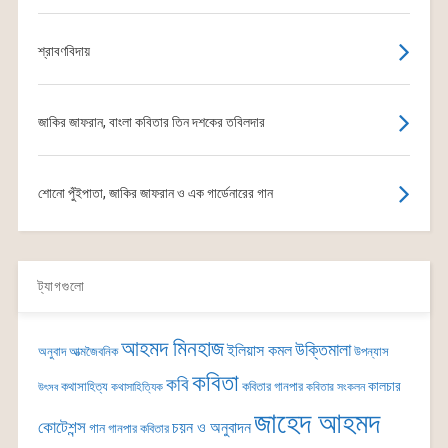
শ্রাবণবিদায়
জাকির জাফরান, বাংলা কবিতার তিন দশকের তবিলদার
শোনো পুঁইপাতা, জাকির জাফরান ও এক গার্ডেনারের গান
ট্যাগগুলো
আহমদ মিনহাজ
উক্তিমালা
ইলিয়াস কমল
অনুবাদ
আত্মজৈবনিক
উপন্যাস
কবিতা
কবি
কালচার
কথাসাহিত্য
কবিতার গানপার
কথাসাহিত্যিক
কবিতার সংকলন
উৎসব
জাহেদ আহমদ
কোটেশন্স
চয়ন ও অনুবাদন
গান
গানপার কবিতার