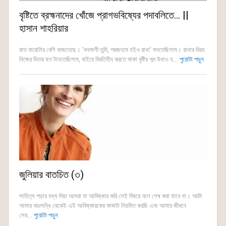
বৃষ্টিতে ব্রহ্মনাদের খোঁজে প্রাগভবিষ্যের পদাবলিতে… ||
হাসান শাহরিয়ার
রাত বারোটার বেশি বাজতেছে। ‘বনমালী তুমি, পরজনমে হইও রাধা’ শুনতেছিলাম। রাধার বিরহ
নিজের ভিতর যত টানতেছিলাম, বাইরে বিরতিহীন ঝরতে থাকা বৃষ্টির শব্দ উধাও হ...
পুরোটা পড়ুন
জুলিয়ার বাতচিত (৩)
সাহিত্য পড়ার মধ্য দিয়া আমরা যা আবিষ্কার করি সেই বিষয়ে বলে শেষ করা যাবে না। আমি
আমার বয়ঃসন্ধি থেকেই এই আবিষ্কারকের কাজটা নিয়মিত করছি এবং আমার জীবনে
সের...
পুরোটা পড়ুন