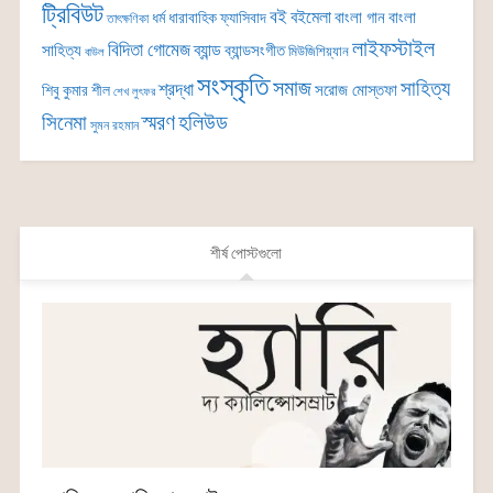
ট্রিবিউট
বই
বইমেলা
বাংলা গান
বাংলা
ধর্ম
ধারাবাহিক
ফ্যাসিবাদ
তাৎক্ষণিকা
লাইফস্টাইল
বিদিতা গোমেজ
ব্যান্ড
সাহিত্য
ব্যান্ডসংগীত
মিউজিশিয়্যান
বাউল
সংস্কৃতি
সমাজ
সাহিত্য
শ্রদ্ধা
সরোজ মোস্তফা
শিবু কুমার শীল
শেখ লুৎফর
সিনেমা
স্মরণ
হলিউড
সুমন রহমান
শীর্ষ পোস্টগুলো