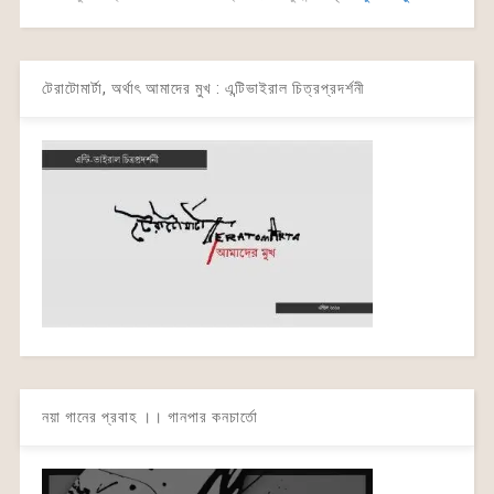
টেরাটোমার্টা, অর্থাৎ আমাদের মুখ : এন্টিভাইরাল চিত্রপ্রদর্শনী
নয়া গানের প্রবাহ ।। গানপার কনচার্তো