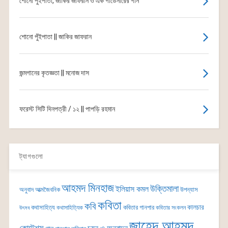
শোনো পুঁইপাতা, জাকির জাফরান ও এক গার্ডেনারের গান
শোনো পুঁইপাতা || জাকির জাফরান
জন্মগানের কৃতজ্ঞতা || মনোজ দাস
ফরেস্ট সিটি দিনপত্রী / ১২ || পাপড়ি রহমান
ট্যাগগুলো
আহমদ মিনহাজ
উক্তিমালা
ইলিয়াস কমল
অনুবাদ
আত্মজৈবনিক
উপন্যাস
কবিতা
কবি
কালচার
কথাসাহিত্য
কবিতার গানপার
কথাসাহিত্যিক
কবিতার সংকলন
উৎসব
জাহেদ আহমদ