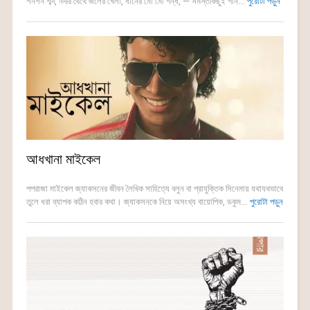
শনশন শব্দ, নদীর থৈথৈ জলের খেলা, ধানের মৌ মৌ গন্ধ, — সমস্তকিছুই গান...
পুরোটা পড়ুন
আধখানা মাইকেল
পপরাজা মাইকেল জ্যাকসনের জীবন লৈখিক সাহিত্যে বলুন বা প্রাযুক্তিক সিনেমায় যথাযথভাবে
তুলে ধরা ব্যাপক কঠিন হবার কথা। জ্যাকসনকে নিয়ে অসংখ্য বায়োপিক, ডকুম...
পুরোটা পড়ুন