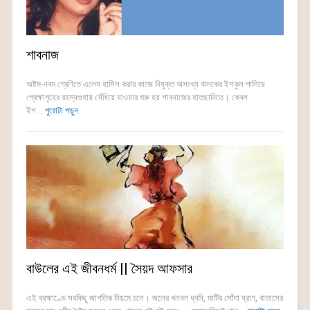
শাবনাজ
অষ্টম-নবম শ্রেণিতে এলেম হাসিল করার কাজে নিযুক্ত অসংখ্য বালকের ইশকুল পালিয়ে
প্রেক্ষাগৃহের রহস্যগুহায় সেঁধিয়ে যাওয়ার শুরু হয় শাবনাজের হাতছানিতে। কেবল
ইশ...
পুরোটা পড়ুন
বাউলের এই জীবনধর্ম || সৈয়দ আফসার
এই ব্রহ্মাণ্ডে সবকিছু জাগতিক নিয়মে চলে। জলের খলবল ধ্বনি, মাটির সোঁদা ঘ্রাণ, বাতাসের