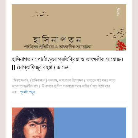
হাসিনাপতন : পাঠোত্তর প্রতিক্রিয়া ও তাৎক্ষণিক সংযোজন
|| মোস্তাফিজুর রহমান জাভেদ
মিনহাজভাই, (হাসিনাপতন) পড়লাম, অসাধারণ বিশ্লেষণ। সময়কে পাঠ করার জন্য
অত্যন্ত জরুরিও বটে। কী কারণে হাসিনা সরকারের পতন অনিবার্য হয়ে উঠল তার
এক...
পুরোটা পড়ুন