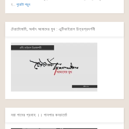
হ...
পুরোটা পড়ুন
টেরাটোমার্টা, অর্থাৎ আমাদের মুখ : এন্টিভাইরাল চিত্রপ্রদর্শনী
নয়া গানের প্রবাহ ।। গানপার কনচার্তো