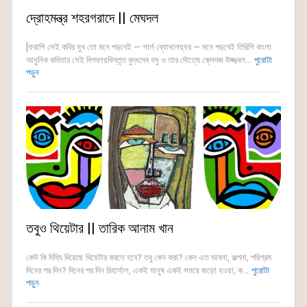
দ্রোহমন্ত্র শহরগরাদে || মেঘদল
[ফরাশি সেই কবির মুখ তো মনে পড়বেই — শার্ল ব্যোদলেয়্যর — মনে পড়বেই তিরিশি বাংলা
আধুনিক কবিতার সেই দিগবলয়বিস্তৃত বুদ্ধদেব বসু ও তার দৌত্যে ক্লেদজ উজ্জ্বল...
পুরোটা
পড়ুন
তবুও থিয়েটার || তারিক আনাম খান
কেউ কি দিব্যি দিয়েছে থিয়েটার করতে হবে? তবু কেন করা? কেন এত ভাবনা, কল্পনা, পরিশ্রম
দিনের পর দিন? দিনের পর দিন রিহার্সাল, একই মানুষ একই সময়ে জড়ো হওয়া, ক...
পুরোটা
পড়ুন