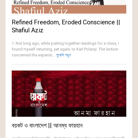
Refined Freedom, Eroded Conscience ||
Shafiul Aziz
1. Not long ago, while putting together readings for a class, I
found myself returning, yet again, to Karl Polanyi. The lecture
concerned the expansi...
পুরোটা পড়ুন
বয়কট ও বাংলাদেশ || আনম্য ফারহান