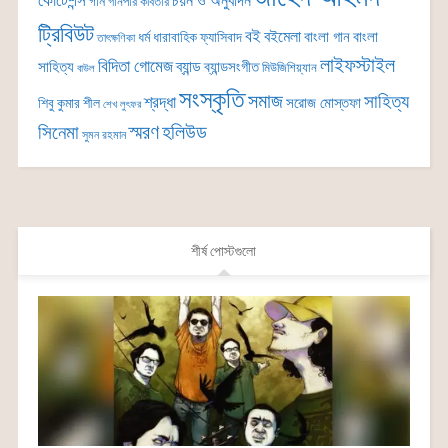
কোটেশন্স
চয়ন ও অনুবাদন
গান
গানপার কবিতার
ট্রিবিউট
বই
বইমেলা
বাংলা গান
বাংলা
ধর্ম
ধারাবাহিক
ফ্যাসিবাদ
তাৎক্ষণিকা
লাইফস্টাইল
বিদিতা গোমেজ
ব্যান্ড
সাহিত্য
ব্যান্ডসংগীত
মিউজিশিয়্যান
বাউল
সংস্কৃতি
সমাজ
সাহিত্য
শ্রদ্ধা
সরোজ মোস্তফা
শিবু কুমার শীল
শেখ লুৎফর
সিনেমা
স্মরণ
হলিউড
সুমন রহমান
শীর্ষ পোস্টগুলো