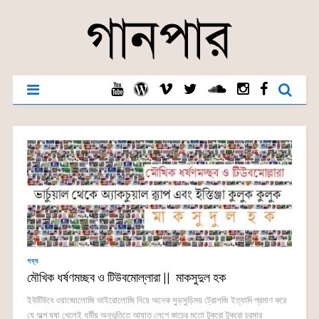
গদ্য
মৌখিক ধর্ষণমচ্ছব ও টিউবমোল্লারা || মাকসুদুল হক
ইউটিউবে ওয়াজোলোজি ভাইরোলোজি নিয়ে অনেক সুড়সুড়িময় ট্রোলজি ইত্যাদি প্রমাণ করে
যে অল্প ঘষা খেলেই ধর্মীয় অনুভূতিতে আঘাত লেগে কাচের মতো টুকরো টুকরো চুরমার