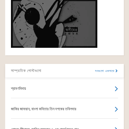
সাম্প্রতিক পোস্টগুলো
সবগুলো একসাথে
শ্রাবণবিদায়
জাকির জাফরান, বাংলা কবিতার তিন দশকের তবিলদার