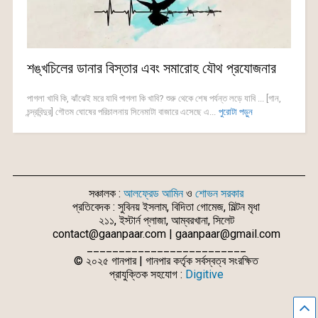
শঙ্খচিলের ডানার বিস্তার এবং সমারোহ যৌথ প্রযোজনার
পাগলা খাবি কি, ঝাঁঝেই মরে যাবি পাগলা কি খাবি? শুরু থেকে শেষ পর্যন্ত লড়ে যাবি ... [গান,
চন্দ্রবিন্দুর] গৌতম ঘোষের পরিচালনায় সিনেমাটা বাজারে এসেছে এ...
পুরোটা পড়ুন
সঞ্চালক :
আলফ্রেড আমিন
ও
শোভন সরকার
প্রতিবেদক : সুবিনয় ইসলাম, বিদিতা গোমেজ, মিল্টন মৃধা
২১১, ইস্টার্ন প্লাজা, আম্বরখানা, সিলেট
contact@gaanpaar.com | gaanpaar@gmail.com
_________________________
© ২০২৫ গানপার | গানপার কর্তৃক সর্বস্বত্ব সংরক্ষিত
প্রাযুক্তিক সহযোগ :
Digitive