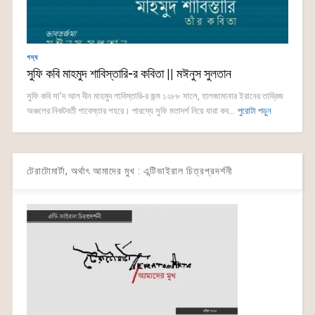
গদ্য
সুফি কবি মাহমুদ শাবিস্তারি-র কবিতা || মঈনুস সুলতান
সুফি কবি সা’দ আল দীন মাহমুদ শাবিস্তারি-র জন্ম ১২৮৮ সালে, হালজামানার ইরানের তাব্রিজ
অঞ্চলের নিকটবর্তী শাবেস্তার শহরে। পারস্যে সুফি মতাদর্শ নিয়ে যারা কব...
পুরোটা পড়ুন
টেরাটোমার্টা, অর্থাৎ আমাদের মুখ : এন্টিভাইরাল চিত্রপ্রদর্শনী