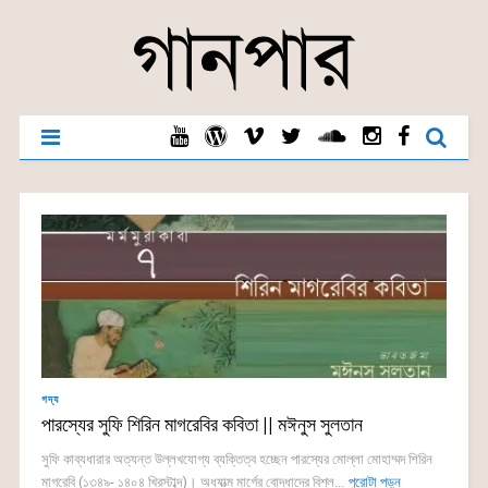
গদ্য
পারস্যের সুফি শিরিন মাগরেবির কবিতা || মঈনুস সুলতান
সুফি কাব্যধারার অত্যন্ত উল্লখযোগ্য ব্যক্তিত্ব হচ্ছেন পারস্যের মোল্লা মোহাম্মদ শিরিন
মাগরেবি (১৩৪৯- ১৪০৪ খ্রিস্টাব্দ)। অধ্যাত্ম মার্গের বোদ্ধাদের বিশ্ল...
পুরোটা পড়ুন