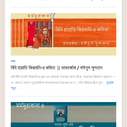
গদ্য
বিবি হায়াতি কিরমানি-র কবিতা || ভাবতর্জমা / মঈনুস সুলতান
কবি বিবি হায়াতি কিরমানি-র জন্ম হয় আঠারো শতকের পয়লা দিকে, পারস্যের কিরমান প্রদেশে —
যা কোনো কোনো সূত্রমাফিক হালজামানার ইরাকের অংশ। তাঁর পরিবারে ছিল সুফ...
পুরোটা
পড়ুন