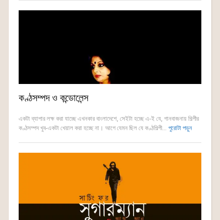
কণ্ঠসম্পদ ও কন্ডোলেন্স
একটা ব্যাপার লক্ষ করা যাচ্ছে এখনকার বাংলাদেশে, সেইটা হচ্ছে এ-ই যে, গানবাজনায় শিল্পীর
কণ্ঠসম্পদ খুব-একটা খেয়াল করা হচ্ছে না। আগে যেমন ছিল যে কণ্ঠশিল্পী...
পুরোটা পড়ুন