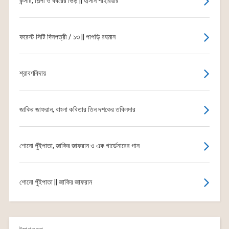
কন্সার্ট, শিল্পী ও বর্বরের ভিড় || হাসান শাহরিয়ার
ফরেস্ট সিটি দিনপত্রী / ১৩ || পাপড়ি রহমান
শ্রাবণবিদায়
জাকির জাফরান, বাংলা কবিতার তিন দশকের তবিলদার
শোনো পুঁইপাতা, জাকির জাফরান ও এক গার্ডেনারের গান
শোনো পুঁইপাতা || জাকির জাফরান