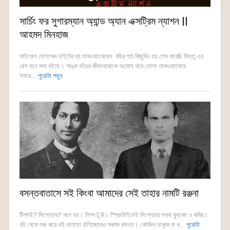
সার্চিং ফর সুগারম্যান অ্যান্ড অ্যান এক্সট্রিম ন্যাশন ||
আহমদ মিনহাজ
মাইকেল মোহাম্মদ নাইটের দ্য তাকওয়াকোরস বহির পাঠ কিছুদিন হয় শেষ করেছি কিন্তু এর
রেশ মনে সদা বইছে। পাঙ্ক ধাঁচের জীবনধারাকে অমোঘ করে তোলা তাকওয়াকোর
সময়ে...
পুরোটা পড়ুন
বসন্তবাতাসে সই কিংবা আমাদের সেই তাহার নামটি রঞ্জনা
টিপসই? সিগ্নেচার? মনে হয়। সিম্স টু বি। স্প্রিংটাইমেই সিগ্নেচার লভ্য ক্যুকো ও কবির।
বই থেকে শুরু করে খই-বাতাসা বাণিজ্যেরও মরশুম বসন্ত। কোকিল ডাকুক বা খ...
পুরোটা