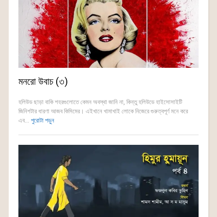
মনরো উবাচ (৩)
হলিউড ছাড়া বাকি শহরগুলোতে কেমন অবস্থা জানি না, কিন্তু হলিউডে হাইসোসাইটি
জিনিশটার ধারণা আজব কিসিমের। এইখানে খামাখাই লোকে নিজেরে গুরুত্বপূর্ণ মনে করে
এব...
পুরোটা পড়ুন