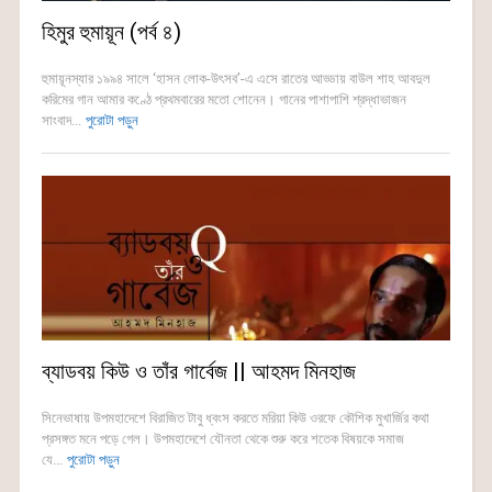
হিমুর হুমায়ূন (পর্ব ৪)
হুমায়ূনস্যার ১৯৯৪ সালে ‘হাসন লোক-উৎসব’-এ এসে রাতের আড্ডায় বাউল শাহ আবদুল
করিমের গান আমার কণ্ঠে প্রথমবারের মতো শোনেন। গানের পাশাপাশি শ্রদ্ধাভাজন
সাংবাদ...
পুরোটা পড়ুন
ব্যাডবয় কিউ ও তাঁর গার্বেজ || আহমদ মিনহাজ
সিনেভাষায় উপমহাদেশে বিরাজিত টাবু ধ্বংস করতে মরিয়া কিউ ওরফে কৌশিক মুখার্জির কথা
প্রসঙ্গত মনে পড়ে গেল। উপমহাদেশে যৌনতা থেকে শুরু করে শতেক বিষয়কে সমাজ
যে...
পুরোটা পড়ুন