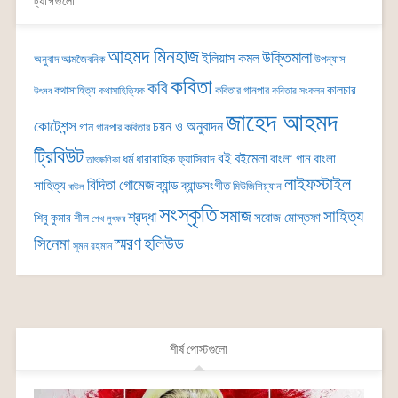
ট্যাগগুলো
আহমদ মিনহাজ
উক্তিমালা
ইলিয়াস কমল
অনুবাদ
আত্মজৈবনিক
উপন্যাস
কবিতা
কবি
কালচার
কথাসাহিত্য
কবিতার গানপার
কথাসাহিত্যিক
কবিতার সংকলন
উৎসব
জাহেদ আহমদ
কোটেশন্স
চয়ন ও অনুবাদন
গান
গানপার কবিতার
ট্রিবিউট
বই
বইমেলা
বাংলা গান
বাংলা
ধর্ম
ধারাবাহিক
ফ্যাসিবাদ
তাৎক্ষণিকা
লাইফস্টাইল
বিদিতা গোমেজ
ব্যান্ড
সাহিত্য
ব্যান্ডসংগীত
মিউজিশিয়্যান
বাউল
সংস্কৃতি
সমাজ
সাহিত্য
শ্রদ্ধা
সরোজ মোস্তফা
শিবু কুমার শীল
শেখ লুৎফর
সিনেমা
স্মরণ
হলিউড
সুমন রহমান
শীর্ষ পোস্টগুলো