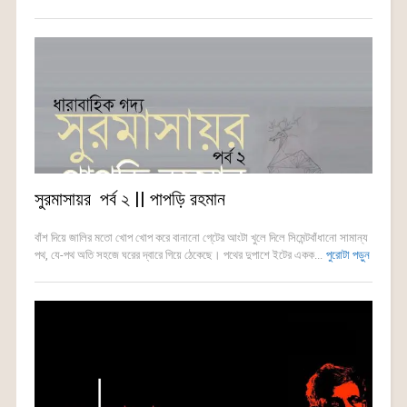
সুরমাসায়র পর্ব ২ || পাপড়ি রহমান
বাঁশ দিয়ে জালির মতো খোপ খোপ করে বানানো গে্টের আংটা খুলে দিলে সিমেন্টবাঁধানো সামান্য
পথ, যে-পথ অতি সহজে ঘরের দ্বারে গিয়ে ঠেকেছে। পথের দুপাশে ইটের একক...
পুরোটা পড়ুন