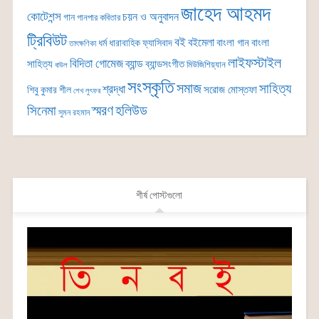
জাহেদ আহমদ
কোটেশন্স
চয়ন ও অনুবাদন
গান
গানপার কবিতার
ট্রিবিউট
বই
বইমেলা
বাংলা গান
বাংলা
ধর্ম
ধারাবাহিক
ফ্যাসিবাদ
তাৎক্ষণিকা
লাইফস্টাইল
বিদিতা গোমেজ
ব্যান্ড
সাহিত্য
ব্যান্ডসংগীত
মিউজিশিয়্যান
বাউল
সংস্কৃতি
সমাজ
সাহিত্য
শ্রদ্ধা
সরোজ মোস্তফা
শিবু কুমার শীল
শেখ লুৎফর
সিনেমা
স্মরণ
হলিউড
সুমন রহমান
শীর্ষ পোস্টগুলো