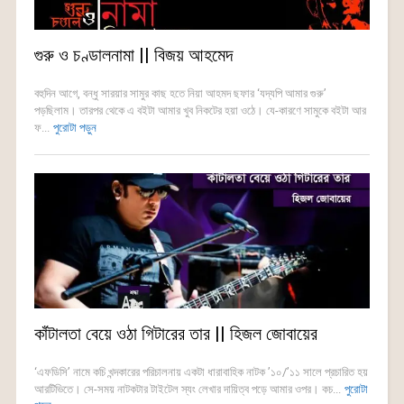
গুরু ও চণ্ডালনামা || বিজয় আহমেদ
বহুদিন আগে, বন্ধু সারয়ার সামুর কাছ হতে নিয়া আহমদ ছফার ‘যদ্যপি আমার গুরু’
পড়ছিলাম। তারপর থেকে এ বইটা আমার খুব নিকটের হয়া ওঠে। যে-কারণে সামুকে বইটা আর
ফ...
পুরোটা পড়ুন
কাঁটালতা বেয়ে ওঠা গিটারের তার || হিজল জোবায়ের
‘এফডিসি’ নামে কচি খন্দকারের পরিচালনায় একটা ধারাবাহিক নাটক ’১০/’১১ সালে প্রচারিত হয়
আরটিভিতে। সে-সময় নাটকটার টাইটেল স্যং লেখার দায়িত্ব পড়ে আমার ওপর। কচ...
পুরোটা