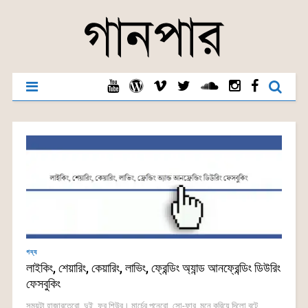
গদ্য
লাইকিং, শেয়ারিং, কেয়ারিং, লাভিং, ফ্রেন্ডিং অ্যান্ড আনফ্রেন্ডিং ডিউরিং
ফেসবুকিং
সময়টা হাজারতেরো, দুই, ফর শিউর। মার্চের পনেরো, সো-ফার, মনে করিয়ে দিলো বটে