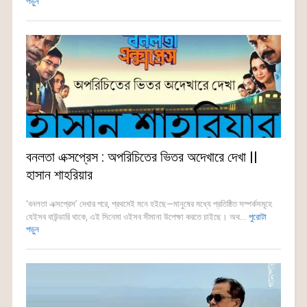
পড়ুন
বনলতা এক্সপ্রেস : অপরিচিতের ভিতর অদেখারে দেখা ||
হাসান শাহরিয়ার
‘বনলতা এক্সপ্রেস’ দেখার পরে, প্রথমেই মনে হইছে—মানুষের মধ্যে প্রতিষ্ঠিত সম্পর্কসমূহে
যেইসব বাউন্ডারি থাকে, এই সিনেমা ওইসব সীমানা উপেক্ষা করতে চাইছে। অথ...
পুরোটা
পড়ুন