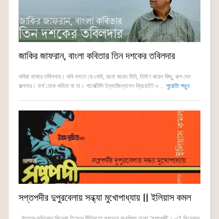
জাকির জাফরান, বাংলা কবিতার তিন দশকের তবিলদার
কবিরা ভাষার তবিলদার। কবি বলতে যে-কেউ, রচনা করেন যিনি, নির্মাণ করেন কিছু, রূপ দেন
কল্পনার। ফর্ম হোক কবিতা বা না। পার্ফেক্টলি ইম্যাজিন্যাশন ক্রিয়েইট ও ...
পুরোটা পড়ুন
সপ্তপদীর দুপুরবেলায় সন্ধ্যা মুখোপাধ্যায় || ইলিয়াস কমল
উত্তম-সুচিত্রার সিনেমা হিসেবে রীতিমতো সবচেয়ে জনপ্রিয় হলো ‘সপ্তপদী’। এই সিনেমার