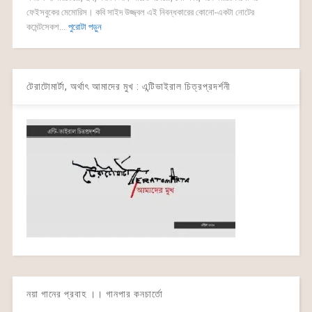
ফেইসবুকের মেমোরিস। কবি সাইদ উজ্জ্বল এই নিবন্ধকারের কোনো-একটা নোটের
কমেন্টসেকশ...
পুরোটা পড়ুন
টেরাটোমার্টা, অর্থাৎ আমাদের মুখ : এন্টিভাইরাল চিত্রপ্রদর্শনী
নয়া গানের প্রবাহ ।। গানপার কনচার্তো