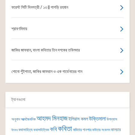
ফরেস্ট সিটি দিনপত্রী / ১৩ || পাপড়ি রহমান
শ্রাবণবিদায়
জাকির জাফরান, বাংলা কবিতার তিন দশকের তবিলদার
শোনো পুঁইপাতা, জাকির জাফরান ও এক গার্ডেনারের গান
ট্যাগগুলো
আহমদ মিনহাজ
উক্তিমালা
ইলিয়াস কমল
অনুবাদ
আত্মজৈবনিক
উপন্যাস
কবিতা
কবি
কালচার
কথাসাহিত্য
কবিতার গানপার
কথাসাহিত্যিক
কবিতার সংকলন
উৎসব