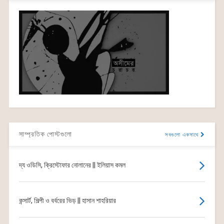
সাম্প্রতিক পোস্টগুলো
সবগুলো একসাথে
দ্য ওডিসি, ক্রিস্টোফার নোলানের || ইলিয়াস কমল
কন্সার্ট, শিল্পী ও বর্বরের ভিড় || হাসান শাহরিয়ার