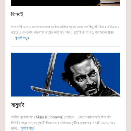
তিনবই
পাশাপাশি রেখে একসঙ্গে একতালে তারিয়ে-তারিয়ে পড়বার মতো বেশকিছু বই নিজের অভিজ্ঞতায়
রয়েছে। সে-রকম একজোড়া বইয়ের কথা বলি আজ। দুটোই বাংলা বই, বাংলার বিষয়াশয়
...
পুরোটা পড়ুন
সামুরাই
আকিরা কুরোসাওয়া (Akira Kurosawa) দেখছেন — কোনো কাট ছাড়াই টানা পাঁচ
মিনিটের লম্বা কান্নার দৃশ্যটি কীভাবে তার অভিনেতা ফুটিয়ে তুলছেন। সময়টা ১৯৪৮, আর
ছবির...
পুরোটা পড়ুন