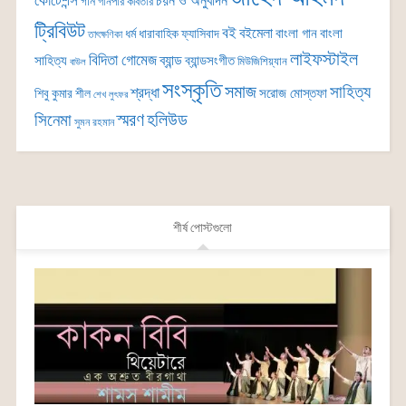
কোটেশন্স
চয়ন ও অনুবাদন
গান
গানপার কবিতার
ট্রিবিউট
বই
বইমেলা
বাংলা গান
বাংলা
ধর্ম
ধারাবাহিক
ফ্যাসিবাদ
তাৎক্ষণিকা
লাইফস্টাইল
বিদিতা গোমেজ
ব্যান্ড
সাহিত্য
ব্যান্ডসংগীত
মিউজিশিয়্যান
বাউল
সংস্কৃতি
সমাজ
সাহিত্য
শ্রদ্ধা
সরোজ মোস্তফা
শিবু কুমার শীল
শেখ লুৎফর
সিনেমা
স্মরণ
হলিউড
সুমন রহমান
শীর্ষ পোস্টগুলো