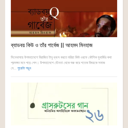
ব্যাডবয় কিউ ও তাঁর গার্বেজ || আহমদ মিনহাজ
সিনেভাষায় উপমহাদেশে বিরাজিত টাবু ধ্বংস করতে মরিয়া কিউ ওরফে কৌশিক মুখার্জির কথা
প্রসঙ্গত মনে পড়ে গেল। উপমহাদেশে যৌনতা থেকে শুরু করে শতেক বিষয়কে সমাজ
যে...
পুরোটা পড়ুন