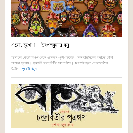
এসো, মুখোশ || উৎপলকুমার বসু
আসামের বোড়ো অঞ্চল থেকে এসেছেন প্রদীপ মহন্ত। সঙ্গে তার নিজের বানানো গোটা
আঠারো মুখোশ। প্রদর্শনী চলছে লিটিল গ্যালারিতে। জায়গাটা হলো লেকমার্কেটের
উল্টোদ...
পুরোটা পড়ুন