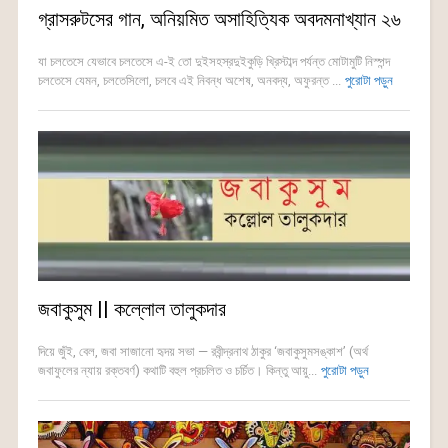
গ্রাসরুটসের গান, অনিয়মিত অসাহিত্যিক অবদমনাখ্যান ২৬
যা চলতেসে যেভাবে চলতেসে এ-ই তো দুইসহস্রদুইকুড়ি খ্রিস্টাব্দ পর্যন্ত মোটামুটি নিস্পন্দ
চলতেসে যেমন, চলতেসিলো, চলবে এই নিবন্ধ অশেষ, অনবদ্য, অফুরন্ত ...
পুরোটা পড়ুন
জবাকুসুম || কল্লোল তালুকদার
দিয়ে জুঁই, বেল, জবা সাজানো হৃদয় সভা — রবীন্দ্রনাথ ঠাকুর ‘জবাকুসুমসঙ্কাশ’ (অর্থ
জবাফুলের ন্যায় রক্তবর্ণ) কথাটি বহুল প্রচলিত ও চর্চিত। কিন্তু আয়ু...
পুরোটা পড়ুন