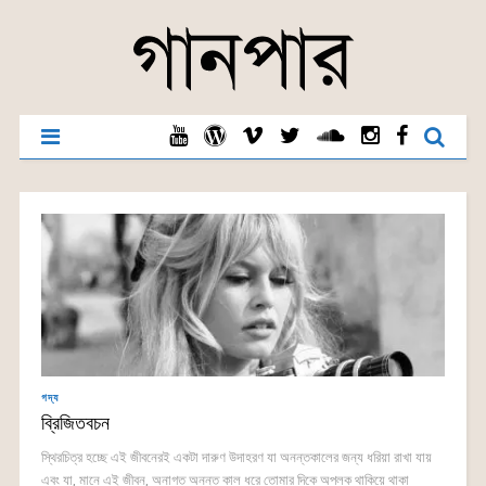
গদ্য
ব্রিজিতবচন
স্থিরচিত্র হচ্ছে এই জীবনেরই একটা দারুণ উদাহরণ যা অনন্তকালের জন্য ধরিয়া রাখা যায়
এবং যা, মানে এই জীবন, অনাগত অনন্ত কাল ধরে তোমার দিকে অপলক থাকিয়ে থাকা