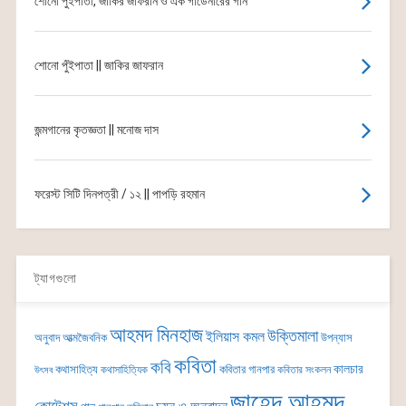
শোনো পুঁইপাতা, জাকির জাফরান ও এক গার্ডেনারের গান
শোনো পুঁইপাতা || জাকির জাফরান
জন্মগানের কৃতজ্ঞতা || মনোজ দাস
ফরেস্ট সিটি দিনপত্রী / ১২ || পাপড়ি রহমান
ট্যাগগুলো
আহমদ মিনহাজ
উক্তিমালা
ইলিয়াস কমল
অনুবাদ
আত্মজৈবনিক
উপন্যাস
কবিতা
কবি
কালচার
কথাসাহিত্য
কবিতার গানপার
কথাসাহিত্যিক
কবিতার সংকলন
উৎসব
জাহেদ আহমদ