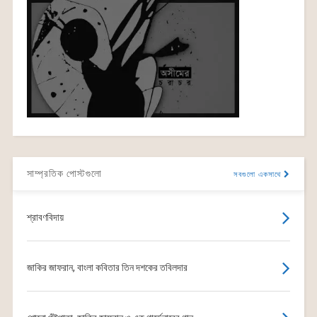
সাম্প্রতিক পোস্টগুলো
সবগুলো একসাথে
শ্রাবণবিদায়
জাকির জাফরান, বাংলা কবিতার তিন দশকের তবিলদার