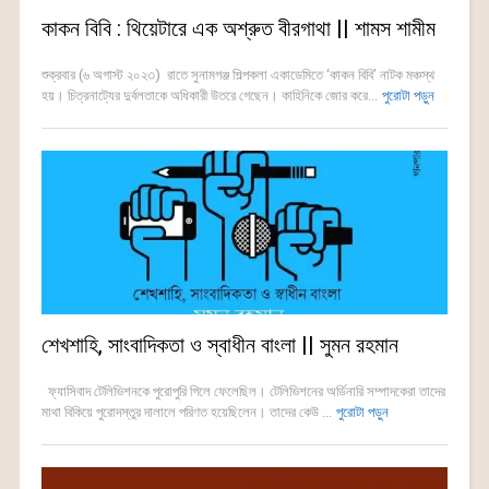
কাকন বিবি : থিয়েটারে এক অশ্রুত বীরগাথা || শামস শামীম
শুক্রবার (৬ অগাস্ট ২০২৩) রাতে সুনামগঞ্জ শিল্পকলা একাডেমিতে ‘কাকন বিবি’ নাটক মঞ্চস্থ
হয়। চিত্রনাট্যের দুর্বলতাকে অধিকারী উতরে গেছেন। কাহিনিকে জোর করে...
পুরোটা পড়ুন
শেখশাহি, সাংবাদিকতা ও স্বাধীন বাংলা || সুমন রহমান
ফ্যাসিবাদ টেলিভিশনকে পুরোপুরি গিলে ফেলেছিল। টেলিভিশনের অর্ডিনারি সম্পাদকেরা তাদের
মাথা বিকিয়ে পুরোদস্তুর দালালে পরিণত হয়েছিলেন। তাদের কেউ ...
পুরোটা পড়ুন