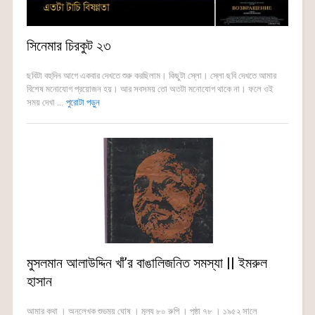
সিনেমার চিরকুট ২৩
ছবিটা বহুদিন আগে একবার দেখতে শুরু করছিলাম। কিছুটা স্লো। স্লো ছবি দেখতে আমার
বিশেষ মনোযোগ প্রয়োজন হয়। আর সবসময় তো অতটা মনোযোগ থাকে না। ফলে ওই
সময় দেখা ...
পুরোটা পড়ুন
মুসলমান আলাউদ্দিন খাঁ’র বাঙালিজনিত সমস্যা || ইমরুল
হাসান
আমার কথা । অনুলেখক শুভময় ঘোষ । মূল্য ৮০ রুপি । পৃষ্ঠা ৭৮ । ১৯৫২ সালে