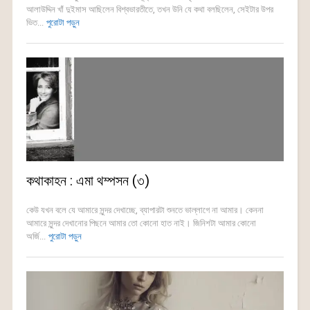
আলাউদ্দিন খাঁ দুইমাস আছিলেন বিশ্বভারতীতে, তখন উনি যে কথা বলছিলেন, সেইটার উপর
ভিত...
পুরোটা পড়ুন
কথাকাহন : এমা থম্পসন (৩)
কেউ যখন বলে যে আমারে সুন্দর দেখাচ্ছে, ব্যাপারটা শুনতে ভাল্লাগে না আমার। কেননা
আমারে সুন্দর দেখানোর পিছনে আমার তো কোনো হাত নাই। জিনিশটা আমার কোনো
অর্জি...
পুরোটা পড়ুন