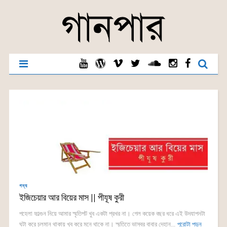
গদ্য
ইজিচেয়ার আর বিয়ের মাস || পীযূষ কুরী
পহেলা ফাল্গুন নিয়ে আমার স্মৃতিপট খুব একটা প্রখর না। গেল কয়েক বছর ধরে এই উদযাপনটা
ঘটা করে চলমান থাকায় খুব করে মনে থাকে না। স্মৃতিতে ভাস্বর বাবার দেহান্...
পুরোটা পড়ুন