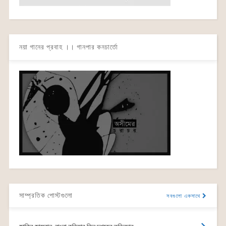
নয়া গানের প্রবাহ ।। গানপার কনচার্তো
সাম্প্রতিক পোস্টগুলো
সবগুলো একসাথে