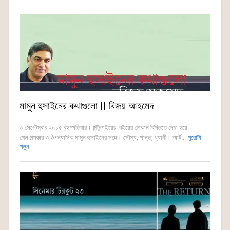
মামুন হুসাইনের কথাগুলো || বিজয় আহমেদ
৩ সেপ্টেম্বার ২০১৫ বৃহস্পতিবার। মিন্টুভাইয়ের বইয়ের দোকান বিদিততে দেখা হয়ে
গেল গল্পকার ও ঔপন্যাসিক মামুন হুসাইনের সঙ্গে। সৌম্য, শান্ত, ধ্যানী। স্মার্ট...
পুরোটা
পড়ুন