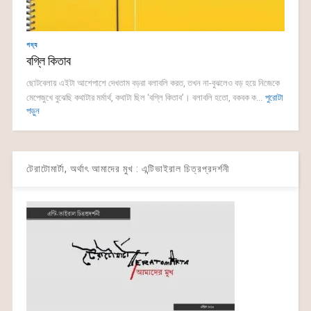
গদ্য
বগ্লি কিতাব
ছোটবেলায় এইটা আশেপাশে দেখতাম বড়রা বলাবলি করত, তখন না-বুঝলেও বড় হয়ে নিজেকে
মেপেজুখে বুঝেছি কথাটার মর্মার্থ, কথাটা ছিল ‘বগ্লি কিতাব’। বলাবলি হতো, বকবক ক...
পুরোটা
পড়ুন
টেরাটোমার্টা, অর্থাৎ আমাদের মুখ : এন্টিভাইরাল চিত্রপ্রদর্শনী