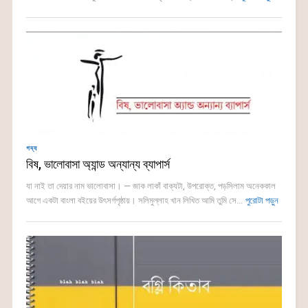
গদ্য
বিষ, ভালোবাসা অ্যান্ড অন্যান্য ব্যাপার্স
যা নাই তা দেয়ার নাম ভালোবাসা। — জাক লাকাঁ বাক্যটা, উপরোক্ত, পড়সিলাম অনেককাল
আগে একটা বাংলা বইয়ের উৎসর্গপৃষ্ঠায়। সলিমুল্লাহ খান লিখিত আমি তুমি সে...
পুরোটা পড়ুন