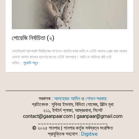
পোয়েজি নির্বাচিতা (২)
ফোটোশ্যুট ব্যাপারটা বিরক্তিকর লাগলেও শ্যুটের সময় ভাবি যে এইটা আমার এঞ্জয় করা দরকার
কেননা আমার কাজের ভালোর জন্যে এইটা আবশ্যক। আমি যে অভিনয় করি সেই
অভিন...
পুরোটা পড়ুন
সঞ্চালক :
আলফ্রেড আমিন
ও
শোভন সরকার
প্রতিবেদক : সুবিনয় ইসলাম, বিদিতা গোমেজ, মিল্টন মৃধা
২১১, ইস্টার্ন প্লাজা, আম্বরখানা, সিলেট
contact@gaanpaar.com | gaanpaar@gmail.com
_________________________
© ২০২৫ গানপার | গানপার কর্তৃক সর্বস্বত্ব সংরক্ষিত
প্রাযুক্তিক সহযোগ :
Digitive