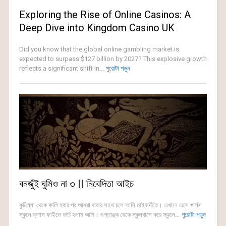
Exploring the Rise of Online Casinos: A
Deep Dive into Kingdom Casino UK
Did you know that the global online gambling market is
expected to surpass $127 billion by 2027? This explosive growth
reflects a significant shift in...
পুরোটা পড়ুন
বনজুঁই ঘুমিও না ৩ || নিবেদিতা আইচ
কুমিল্লা থেকে বদলি হবার পর আমরা বাবার সাথে চলে আসি মাইজদীতে। এখানে এসে গার্লস
স্কুলে ক্লাস ফাইভে ভর্তি হলাম আমি। গুপ্তাঙ্ক থেকে স্কুলবাসে করে স্কুলে...
পুরোটা পড়ুন