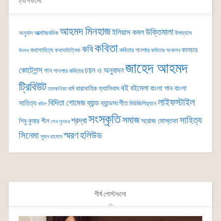
ট্যাগগুলো
আহমদ মিনহাজ
উক্তিমালা
ইলিয়াস কমল
অনুবাদ
আত্মজৈবনিক
উপন্যাস
কবিতা
কবি
কালচার
কথাসাহিত্য
কবিতার গানপার
কথাসাহিত্যিক
কবিতার সংকলন
উৎসব
জাহেদ আহমদ
কোটেশন্স
চয়ন ও অনুবাদন
গান
গানপার কবিতার
ট্রিবিউট
বই
বইমেলা
বাংলা গান
বাংলা
ধর্ম
ধারাবাহিক
ফ্যাসিবাদ
তাৎক্ষণিকা
লাইফস্টাইল
বিদিতা গোমেজ
ব্যান্ড
সাহিত্য
ব্যান্ডসংগীত
মিউজিশিয়্যান
বাউল
সংস্কৃতি
সমাজ
সাহিত্য
শ্রদ্ধা
সরোজ মোস্তফা
শিবু কুমার শীল
শেখ লুৎফর
সিনেমা
স্মরণ
হলিউড
সুমন রহমান
শীর্ষ পোস্টগুলো