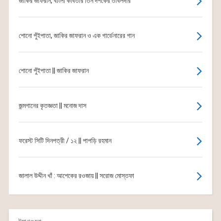
জাকির জাফরান, বাংলা কবিতার তিন দশকের তবিলদার
শোনো পুঁইপাতা, জাকির জাফরান ও এক গার্ডেনারের গান
শোনো পুঁইপাতা || জাকির জাফরান
জন্মগানের কৃতজ্ঞতা || মনোজ দাস
ফরেস্ট সিটি দিনপত্রী / ১২ || পাপড়ি রহমান
জালাল উদ্দীন খাঁ : আশেকের রওজায় || সরোজ মোস্তফা