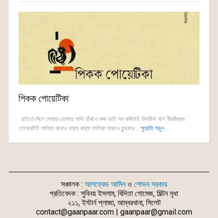
পিকক পোয়েটিকা
রাইতে-দিনে হেথায়-হোথায় গালি হাঁকাও মদ্দা ভাই সব কবিতাই মিনমিনা বাল বীরবিক্রম
তোমারটাই গালিয়া বানাও বস্তা বস্তা তালিয়া বাজাও ধুন্দুমার...
পুরোটা পড়ুন
সঞ্চালক :
আলফ্রেড আমিন
ও
শোভন সরকার
প্রতিবেদক : সুবিনয় ইসলাম, বিদিতা গোমেজ, মিল্টন মৃধা
২১১, ইস্টার্ন প্লাজা, আম্বরখানা, সিলেট
contact@gaanpaar.com | gaanpaar@gmail.com