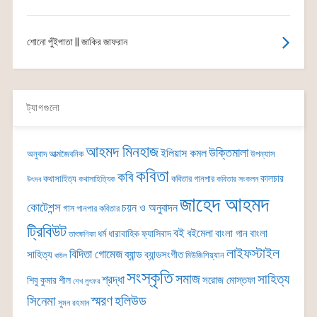
শোনো পুঁইপাতা || জাকির জাফরান
ট্যাগগুলো
আহমদ মিনহাজ
উক্তিমালা
ইলিয়াস কমল
অনুবাদ
আত্মজৈবনিক
উপন্যাস
কবিতা
কবি
কালচার
কথাসাহিত্য
কবিতার গানপার
কথাসাহিত্যিক
কবিতার সংকলন
উৎসব
জাহেদ আহমদ
কোটেশন্স
চয়ন ও অনুবাদন
গান
গানপার কবিতার
ট্রিবিউট
বই
বইমেলা
বাংলা গান
বাংলা
ধর্ম
ধারাবাহিক
ফ্যাসিবাদ
তাৎক্ষণিকা
লাইফস্টাইল
বিদিতা গোমেজ
ব্যান্ড
সাহিত্য
ব্যান্ডসংগীত
মিউজিশিয়্যান
বাউল
সংস্কৃতি
সমাজ
সাহিত্য
শ্রদ্ধা
সরোজ মোস্তফা
শিবু কুমার শীল
শেখ লুৎফর
সিনেমা
স্মরণ
হলিউড
সুমন রহমান