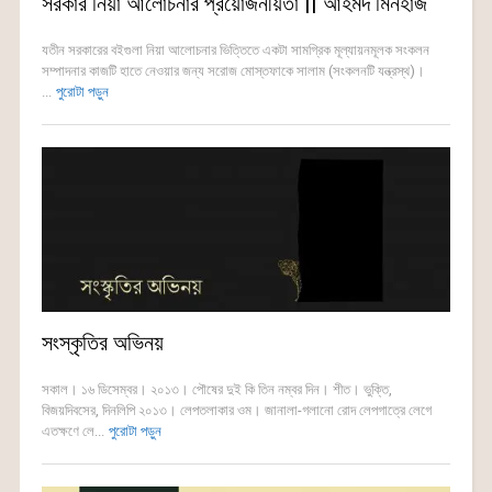
সরকার নিয়া আলোচনার প্রয়োজনীয়তা || আহমদ মিনহাজ
যতীন সরকারের বইগুলা নিয়া আলোচনার ভিত্তিতে একটা সামগ্রিক মূল্যায়নমূলক সংকলন
সম্পাদনার কাজটি হাতে নেওয়ার জন্য সরোজ মোস্তফাকে সালাম (সংকলনটি যন্ত্রস্থ)।
...
পুরোটা পড়ুন
সংস্কৃতির অভিনয়
সকাল। ১৬ ডিসেম্বর। ২০১৩। পৌষের দুই কি তিন নম্বর দিন। শীত। ভুক্তি,
বিজয়দিবসের, দিনলিপি ২০১৩। লেপতলাকার ওম। জানালা-গলানো রোদ লেপগাত্রে লেগে
এতক্ষণে লে...
পুরোটা পড়ুন