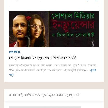
ম্যুভিরিভিয়্যু
সোশ্যাল মিডিয়ার ইনফ্লুয়েন্সার ও কিলবিল সোসাইটি
থ্রিলারের প্রতি সৃজিতের বিশেষ একটা আকর্ষণ দেখা যায় সবসময়। তবে ‘হেমলক সোসাইটি’,
‘X=প্রেম’-এর পর ‘কিলবিল সোসাইটি’ দেখে বলাই যায়, প্রেমের ছবিই সৃজিত মুখা...
পুরোটা
পড়ুন
টেরাটোমার্টা, অর্থাৎ আমাদের মুখ : এন্টিভাইরাল চিত্রপ্রদর্শনী