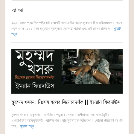
আ আ
২০০৬ সালে প্রকাশিত পত্রিকাটায় ঘাপটি মেরে এদ্দিন পর্যন্ত লুকানো ছিল কবিতাগুলো। চোখে
পড়ল এসে ২০১৫ যখন মধ্যভাগ ক্রস্ করে ফেলেছে প্রায়! এবং এই চোখাচোখির স...
পুরোটা
পড়ুন
মুহম্মদ খসরু : নিঃসঙ্গ হলের সিনেমাদর্শক || ইমরান ফিরদাউস
মুহম্মদ খসরু। অকৃতদার। নাগরিক। পড়ুয়া। লেখক। বংশীবাদক।আলোকচিত্রী।
খেরোখাতায় আঁকিবুঁকিকারী। কাল্ট ফিগার। যার সুইসাইড করার কথা। কোনো পরিচয়েই আপনি
তার...
পুরোটা পড়ুন