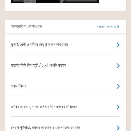
সাম্প্রতিক পোস্টগুলো
সবগুলো একসাথে
কন্সার্ট, শিল্পী ও বর্বরের ভিড় || হাসান শাহরিয়ার
ফরেস্ট সিটি দিনপত্রী / ১৩ || পাপড়ি রহমান
শ্রাবণবিদায়
জাকির জাফরান, বাংলা কবিতার তিন দশকের তবিলদার
শোনো পুঁইপাতা, জাকির জাফরান ও এক গার্ডেনারের গান