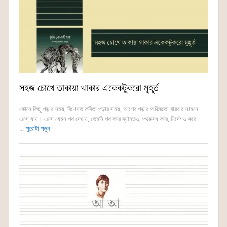
সহজ চোখে তাকায়া থাকার একেকটুকরো মুহূর্ত
কোনোকিছু পড়ার সময়, বিশেষত কবিতা পড়ার সময়, আগের পড়ার অভিজ্ঞতা বারবার সামনে
এসে যায়। এসে যেমন পথ দেখায়, তেমনি পথ করে ব্যাহতও, পথরুদ্ধ করে, নির্দেশও করে
...
পুরোটা পড়ুন