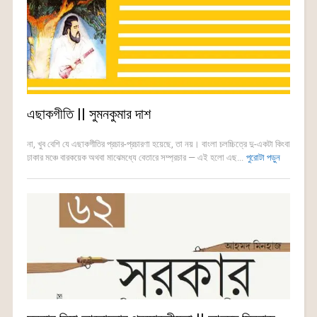
এছাকগীতি || সুমনকুমার দাশ
না, খুব বেশি যে এছাকগীতির প্রচার-প্রচারণা হয়েছে, তা নয়। বাংলা চলচ্চিত্রে দু-একটা কিংবা
ঢাকার মঞ্চে বারকয়েক অথবা মাঝেমধ্যে বেতারে সম্প্রচার — এই হলো এছ...
পুরোটা পড়ুন