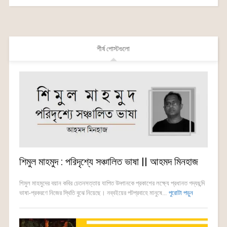
শীর্ষ পোস্টগুলো
শিমুল মাহমুদ : পরিদৃশ্যে সঞ্চালিত ভাষা || আহমদ মিনহাজ
শিমুল মাহমুদের বয়ান কবির চেতনসত্তায় যাপিত উদ্গানকে প্রকাশের লক্ষ্যে প্রধানত গদ্যছন্দি
ভাষা-প্রকরণে নিজের স্থিতি বুঝে নিয়েছে। নব্বইয়ের পটপ্রবাহে মানুষে...
পুরোটা পড়ুন