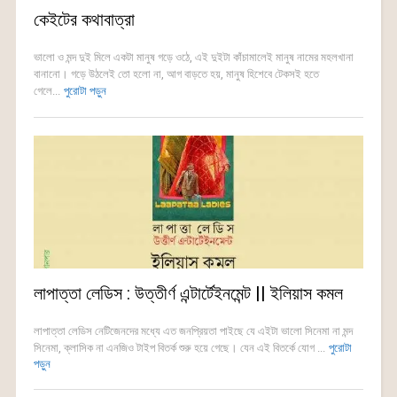
কেইটের কথাবাত্রা
ভালো ও মন্দ দুই মিলে একটা মানুষ গড়ে ওঠে, এই দুইটা কাঁচামালেই মানুষ নামের মহলখানা
বানানো। গড়ে উঠলেই তো হলো না, আগ বাড়তে হয়, মানুষ হিশেবে টেকসই হতে
গেলে...
পুরোটা পড়ুন
লাপাত্তা লেডিস : উত্তীর্ণ এন্টার্টেইনমেন্ট || ইলিয়াস কমল
লাপাত্তা লেডিস নেটিজেনদের মধ্যে এত জনপ্রিয়তা পাইছে যে এইটা ভালো সিনেমা না মন্দ
সিনেমা, ক্লাসিক না এনজিও টাইপ বিতর্ক শুরু হয়ে গেছে। যেন এই বিতর্কে যোগ ...
পুরোটা
পড়ুন