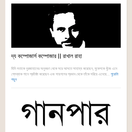
দ্য কম্পোজার্স কম্পোজার || রাখাল রাহা
যিনি লতাকে নুরজাহানের অনুকরণ থেকে সরে আসতে সাহায্য করেছেন, মুকেশকে খুঁজে এনে
প্লেব্যাক গানে প্রতিষ্ঠা করেছেন এবং সায়গলের প্রভাব থেকে তাঁকে সরিয়ে এনেছে...
পুরোটা
পড়ুন