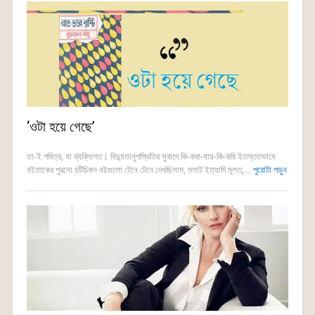
‘ওটা হয়ে গেছে’
তা-ই পবিত্র, যা ব্যক্তিগত। বিদ্যুতানুপস্থিতির সুবাদে কি-করা-যায়-কি-করি ইতস্ততভাবে
বইতাকের পুরনো চটিচিকন বইগুলো টেনে টেনে দেখছিলাম, মলাট ইত্যাদি মূলত,...
পুরোটা পড়ুন