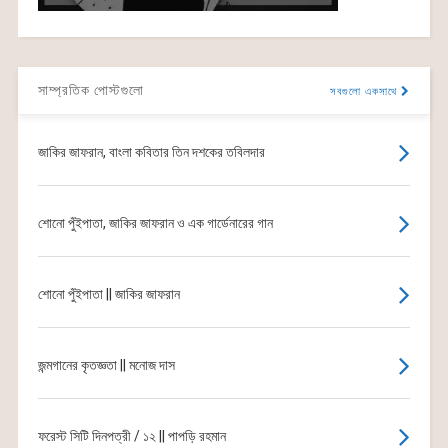
সাম্প্রতিক পোস্টগুলো
সবগুলো একসাথে
জাকির জাফরান, বাংলা কবিতার তিন দশকের তবিলদার
শোনো পুঁইপাতা, জাকির জাফরান ও এক গার্ডেনারের গান
শোনো পুঁইপাতা || জাকির জাফরান
জন্মগানের কৃতজ্ঞতা || মনোজ দাস
ফরেস্ট সিটি দিনপত্রী / ১২ || পাপড়ি রহমান