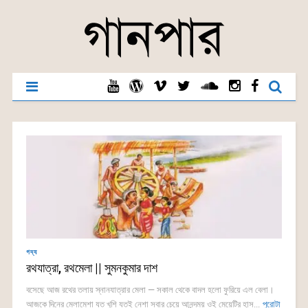
গদ্য
রথযাত্রা, রথমেলা || সুমনকুমার দাশ
বসেছে আজ রথের তলায় স্নানযাত্রার মেলা — সকাল থেকে বাদল হলো ফুরিয়ে এল বেলা।
আজকে দিনের মেলামেশা যত খুশি যতই নেশা সবার চেয়ে আনন্দময় ওই মেয়েটির হাস...
পুরোটা