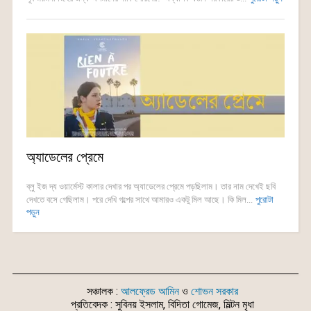
অ্যাডেলের প্রেমে
ব্লু ইজ দ্য ওয়ার্মেস্ট কালার দেখার পর অ্যাডেলের প্রেমে পড়ছিলাম। তার নাম দেখেই ছবি
দেখতে বসে গেছিলাম। পরে দেখি গল্পের সাথে আমারও একটু মিল আছে। কি মিল...
পুরোটা
পড়ুন
সঞ্চালক :
আলফ্রেড আমিন
ও
শোভন সরকার
প্রতিবেদক : সুবিনয় ইসলাম, বিদিতা গোমেজ, মিল্টন মৃধা