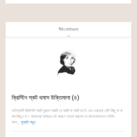
শীর্ষ পোস্টগুলো
ক্রিস্টিন স্কট থমাস উক্তিমালা (৪)
ফাইন্যালি জিনিশটা আমি বুঝতে পারসি যে আমি যা আমি তা-ই এবং এরচেয়ে বেশি কিছু না বা
কম কিছুও না। আপনেরা আমারে এই কারণে ঘেন্না করলেন না ভালোবাসলেন সেইটা
আপ...
পুরোটা পড়ুন