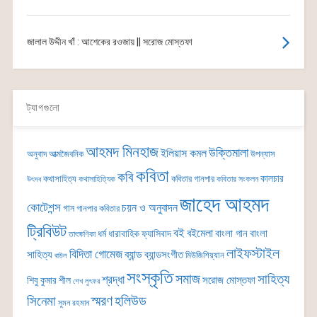
জালাল উদ্দীন খাঁ : আশেকের রওজায় || সরোজ মোস্তফা
ট্যাগগুলো
আহমদ মিনহাজ
উক্তিমালা
ইলিয়াস কমল
অনুবাদ
আত্মজৈবনিক
উপন্যাস
কবিতা
কবি
কালচার
কথাসাহিত্য
কবিতার গানপার
কথাসাহিত্যিক
কবিতার সংকলন
উৎসব
জাহেদ আহমদ
কোটেশন্স
চয়ন ও অনুবাদন
গান
গানপার কবিতার
ট্রিবিউট
বই
বইমেলা
বাংলা গান
বাংলা
ধর্ম
ধারাবাহিক
ফ্যাসিবাদ
তাৎক্ষণিকা
লাইফস্টাইল
বিদিতা গোমেজ
ব্যান্ড
সাহিত্য
ব্যান্ডসংগীত
মিউজিশিয়্যান
বাউল
সংস্কৃতি
সমাজ
সাহিত্য
শ্রদ্ধা
সরোজ মোস্তফা
শিবু কুমার শীল
শেখ লুৎফর
সিনেমা
স্মরণ
হলিউড
সুমন রহমান