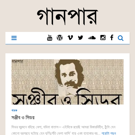
গায়ক
সঞ্জীব ও সিডর
সিডর ক্রন্দনে বহিছে বেলা, দখিনা বাতাস— এইদিকে রয়েছি আমরা বিকারবিহীন, ঠুঁটো যেন
কোনো দূরগ্রহে ঘটেছে হেন ঘূর্ণিদুর্গতি ভেলা ভাসি’ যায় একা হাহাকার বয়...
পুরোটা পড়ুন