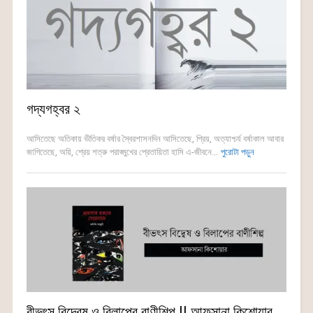
গদ্যগহ্বর ২
আসিতেছে অতিকায় ভীতিকর বর্ষার স্বৈরশাসনদিন আসিতেছে, প্রিয়, অত্যাশ্চর্য বর্ষাকাল আবার
জাগিতেছে, অয়ি, শ্রেয় শত্রু পরাঙ্মুখের প্রেতায়িতা হাসি এ-জীবনে...
পুরোটা পড়ুন
বীভৎস বিদ্বেষ ও বিলাপের বাণীশিল্প || আফসানা কিশোয়ার