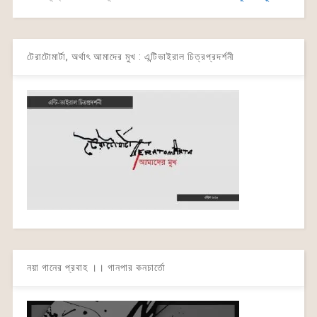
টেরাটোমার্টা, অর্থাৎ আমাদের মুখ : এন্টিভাইরাল চিত্রপ্রদর্শনী
নয়া গানের প্রবাহ ।। গানপার কনচার্তো