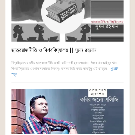
ছাত্ররাজনীতি ও বিশ্ববিদ্যালয় || সুমন রহমান
বিশ্ববিদ্যালয়ে দলীয় ছাত্ররাজনীতি একটা ষাট দশকী হ্যাঙঅভার। স্বৈরাচার আইয়ুব খান
কিংবা স্বৈরাচার এরশাদ সরকারের বিরুদ্ধে জনমত তৈরি করার কাজটুকু এই ছাত্রর...
পুরোটা
পড়ুন