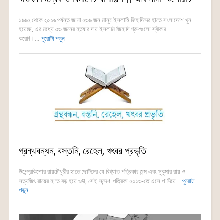
১৯৯২ থেকে ২০১৬ পর্যন্ত জানা ২৩৯ জন মানুষ ইসলামি জিহাদিদের হাতে বাংলাদেশে খুন
হয়েছে, এর মধ্যে ৩৩ জনের হত্যার দায় ইসলামি জিহাদি গ্রুপগুলো স্বীকার
করেনি।...
পুরোটা পড়ুন
গ্রন্থবন্ধন, বস্তনি, রেহেল, খৎবর প্রভৃতি
উপেন্দ্রকিশোর রায়চৌধুরীর হাতে ছোটদের যে বিখ্যাত পত্রিকার জন্ম এবং সুকুমার রায় ও
সত্যজিৎ রায়ের হাতে বড় হয়ে ওঠা, সেই সন্দেশ পত্রিকা ২০১৩-তে এসে পা দিয়ে...
পুরোটা
পড়ুন