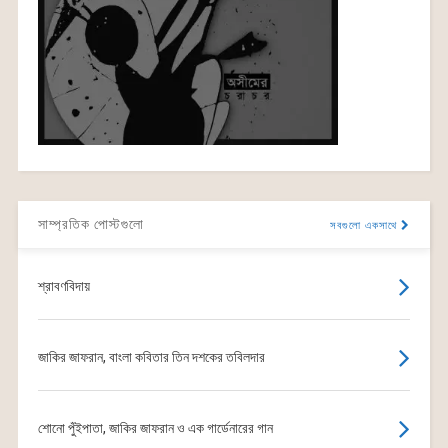
সাম্প্রতিক পোস্টগুলো
সবগুলো একসাথে
শ্রাবণবিদায়
জাকির জাফরান, বাংলা কবিতার তিন দশকের তবিলদার
শোনো পুঁইপাতা, জাকির জাফরান ও এক গার্ডেনারের গান