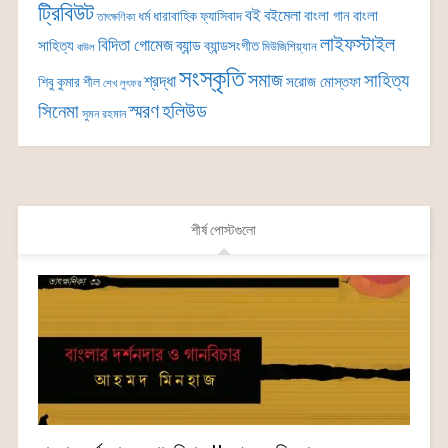
ট্রিবিউট
বই
বইমেলা
বাংলা গান
বাংলা
ধর্ম
ধারাবাহিক
ফ্যাসিবাদ
তাৎক্ষণিকা
লাইফস্টাইল
বিদিতা গোমেজ
ব্যান্ড
সাহিত্য
ব্যান্ডসংগীত
মিউজিশিয়্যান
বাউল
সংস্কৃতি
সমাজ
সাহিত্য
শ্রদ্ধা
সরোজ মোস্তফা
শিবু কুমার শীল
শেখ লুৎফর
সিনেমা
স্মরণ
হলিউড
সুমন রহমান
শীর্ষ পোস্টগুলো