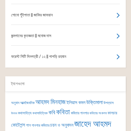
শোনো পুঁইপাতা || জাকির জাফরান
জন্মগানের কৃতজ্ঞতা || মনোজ দাস
ফরেস্ট সিটি দিনপত্রী / ১২ || পাপড়ি রহমান
ট্যাগগুলো
আহমদ মিনহাজ
উক্তিমালা
ইলিয়াস কমল
অনুবাদ
আত্মজৈবনিক
উপন্যাস
কবিতা
কবি
কালচার
কথাসাহিত্য
কবিতার গানপার
কথাসাহিত্যিক
কবিতার সংকলন
উৎসব
জাহেদ আহমদ
কোটেশন্স
চয়ন ও অনুবাদন
গান
গানপার কবিতার