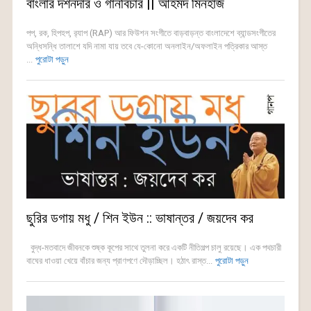
বাংলার দর্শনদার ও গানবিচার || আহমদ মিনহাজ
পপ, রক, হিপহপ, র‌্যাপ (RAP) আর ফিউশন সংগীতে বাড়বাড়ন্ত বাংলাদেশে ব্যান্ডসংগীতের
অন্ধিসন্ধি তালাশে যদি নামা যায় তবে যে-কোনো অনলাইন/অফলাইন পত্রিকার আস্ত
...
পুরোটা পড়ুন
ছুরির ডগায় মধু / শিন ইউন :: ভাষান্তর / জয়দেব কর
বুদ্ধ-মতবাদে জীবনকে শুষ্ক কূপের সাথে তুলনা করে একটি নীতিগল্প চালু রয়েছে। এক পথচারী
বাঘের ধাওয়া খেয়ে বাঁচার জন্য প্রাণপণে দৌড়াচ্ছিল। হঠাৎ রাস্ত...
পুরোটা পড়ুন