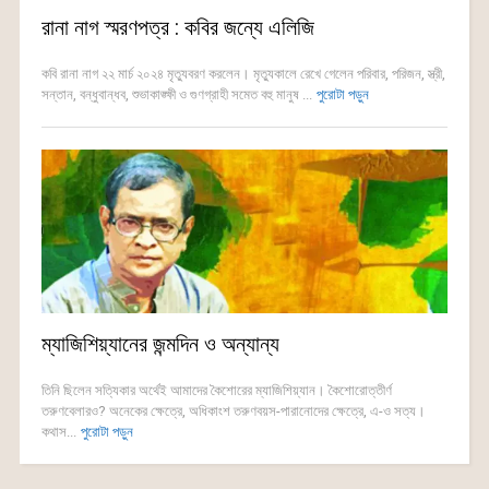
রানা নাগ স্মরণপত্র : কবির জন্যে এলিজি
কবি রানা নাগ ২২ মার্চ ২০২৪ মৃত্যুবরণ করলেন। মৃত্যুকালে রেখে গেলেন পরিবার, পরিজন, স্ত্রী,
সন্তান, বন্ধুবান্ধব, শুভাকাঙ্ক্ষী ও গুণগ্রাহী সমেত বহু মানুষ ...
পুরোটা পড়ুন
ম্যাজিশিয়্যানের জন্মদিন ও অন্যান্য
তিনি ছিলেন সত্যিকার অর্থেই আমাদের কৈশোরের ম্যাজিশিয়্যান। কৈশোরোত্তীর্ণ
তরুণবেলারও? অনেকের ক্ষেত্রে, অধিকাংশ তরুণবয়স-পারানোদের ক্ষেত্রে, এ-ও সত্য।
কথাস...
পুরোটা পড়ুন