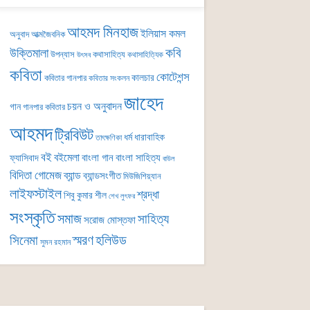
আহমদ মিনহাজ
ইলিয়াস কমল
অনুবাদ
আত্মজৈবনিক
কবি
উক্তিমালা
উপন্যাস
কথাসাহিত্য
কথাসাহিত্যিক
উৎসব
কবিতা
কোটেশন্স
কালচার
কবিতার গানপার
কবিতার সংকলন
জাহেদ
চয়ন ও অনুবাদন
গান
গানপার কবিতার
আহমদ
ট্রিবিউট
ধর্ম
ধারাবাহিক
তাৎক্ষণিকা
বই
বইমেলা
বাংলা গান
বাংলা সাহিত্য
ফ্যাসিবাদ
বাউল
বিদিতা গোমেজ
ব্যান্ড
ব্যান্ডসংগীত
মিউজিশিয়্যান
লাইফস্টাইল
শ্রদ্ধা
শিবু কুমার শীল
শেখ লুৎফর
সংস্কৃতি
সমাজ
সাহিত্য
সরোজ মোস্তফা
সিনেমা
স্মরণ
হলিউড
সুমন রহমান