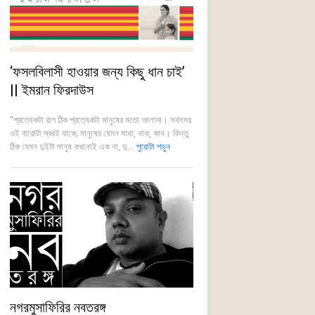
‘ফসলবিলাসী হাওয়ার জন্য কিছু ধান চাই’
|| ইমরান ফিরদাউস
“প্রত্যেকটা রাগ ঠিক প্রত্যেকটা মানুষের মতো আলাদা। সবসময়
ওই বারোটা স্বরই থাকে; মানুষের যেমন মাথা, নাক, কান। কিন্তু
ঠিক যেমন দুইটা মানুষ কখনোই এক না, দু...
পুরোটা পড়ুন
নগরমুসাফিরির নবতরঙ্গ