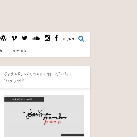
অনুসন্ধান
তা
গানপারঘাট
টেরাটোমার্টা, অর্থাৎ আমাদের মুখ : এন্টিভাইরাল
চিত্রপ্রদর্শনী