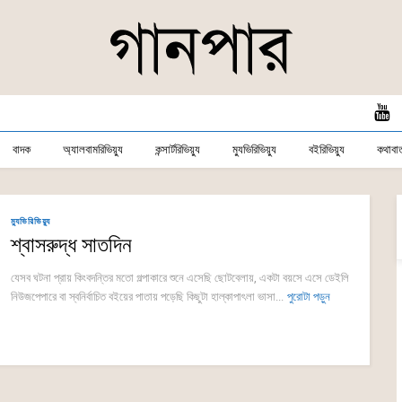
বাদক
অ্যালবামরিভিয়্যু
কন্সার্টরিভিয়্যু
ম্যুভিরিভিয়্যু
বইরিভিয়্যু
কথাবার্
ম্যুভিরিভিয়্যু
শ্বাসরুদ্ধ সাতদিন
যেসব ঘটনা প্রায় কিংবদন্তির মতো গল্পাকারে শুনে এসেছি ছোটবেলায়, একটা বয়সে এসে ডেইলি
নিউজপেপারে বা স্বনির্বাচিত বইয়ের পাতায় পড়েছি কিছুটা হাল্কাপাৎলা ভাসা...
পুরোটা পড়ুন