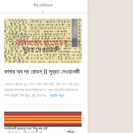
শীর্ষ পোস্টগুলো
ফাদার অব দ্য রোডস্ || সুব্রত দেওয়ানজী
একমাথা ঝাঁকড়া চুল, গালে খোঁপ খোঁপ দাড়ি, ঈষৎ লাল দুটি চোখ,
চেহারায় রুক্ষতার পাকাপোক্ত ছাপ। পরনে চিরাচরিত ফ্যাশনের
শাদা পাঞ্জাবি, নীল জিন্স, বুট; তার সঙ...
পুরোটা পড়ুন