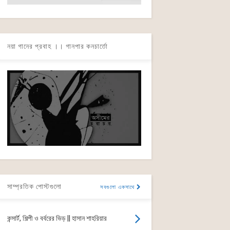
নয়া গানের প্রবাহ ।। গানপার কনচার্তো
সাম্প্রতিক পোস্টগুলো
সবগুলো একসাথে
কন্সার্ট, শিল্পী ও বর্বরের ভিড় || হাসান শাহরিয়ার