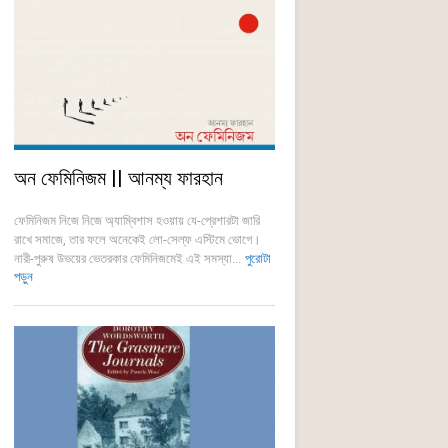
অন ফেমিনিজম || আনম্য ফারহান
ফেমিনিজম নিজে নিজে অ্যাম্বিশাস হওয়ায় যে-প্রেশারটা জারি
রাখে সমাজে, তার ফলে অনেকেই লো-সেল্ফ এস্টিমে ভোগে।
নারী-পুরুষ উভয়ের ভেতরকার ফেমিনিজমেই এই সমস্যা...
পুরোটা
পড়ুন