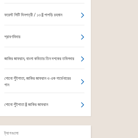
ফরেস্ট সিটি দিনপত্রী / ১৩ || পাপড়ি রহমান
শ্রাবণবিদায়
জাকির জাফরান, বাংলা কবিতার তিন দশকের তবিলদার
শোনো পুঁইপাতা, জাকির জাফরান ও এক গার্ডেনারের
গান
শোনো পুঁইপাতা || জাকির জাফরান
ট্যাগগুলো