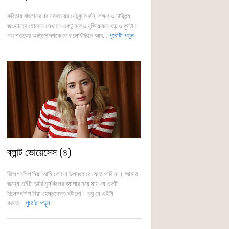
কবিতায় বাংলাদেশের নব্বইয়ের যেটুকু অর্জন, লক্ষণ ও চারিত্র্য,
জওয়াহের হোসেন সেখানে একটু হলেও যুগিয়েছেন খড় ও কুটো।
গত শতকের অন্তিম দশকে লেখালেখিফিল্ডে আব...
পুরোটা পড়ুন
ব্লান্ট ভোয়েসেস (৪)
রিলেশনশিপ নিয়া আমি কোনো উপসংহারে যেতে পারি না। আমার
জন্যে এইটা ভারি মুশকিলের ব্যাপার হয়ে যায় যে একটা
রিলেশনশিপ নিয়া হেস্তনেস্ত ঘটানো। তবু যে এইটা
করতে...
পুরোটা পড়ুন