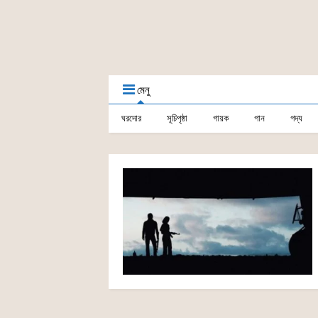
মেনু
ঘরদোর
সূচিপৃষ্ঠা
গায়ক
গান
গদ্য