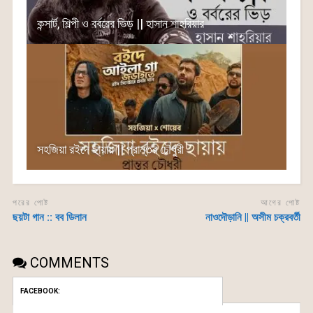
কন্সার্ট, শিল্পী ও বর্বরের ভিড় || হাসান শাহরিয়ার
সহজিয়া রইদে ছায়ায় || প্রান্তর চৌধুরী
পরের পোষ্ট
আগের পোষ্ট
ছয়টা গান :: বব ডিলান
নাওদৌড়ানি || অসীম চক্রবর্তী
COMMENTS
FACEBOOK: