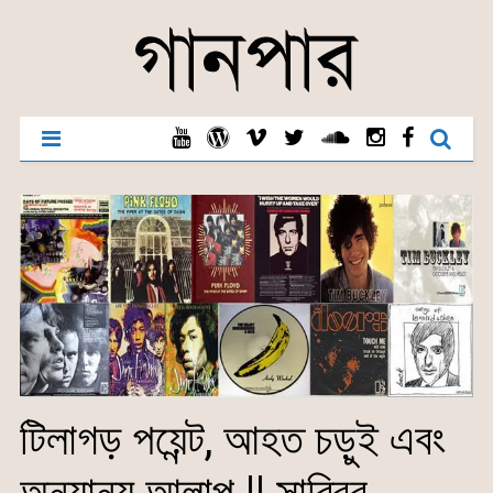
টিলাগড় পয়েন্ট, আহত চড়ুই এবং
অন্যান্য আলাপ || সাব্বির