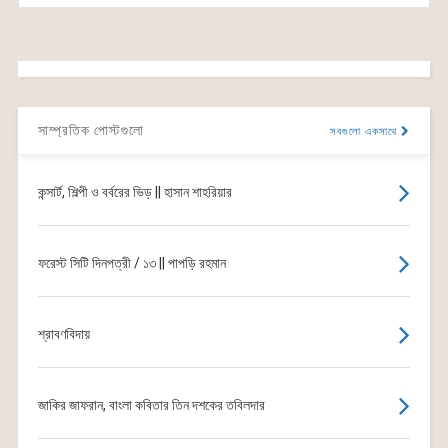
সাম্প্রতিক পোস্টগুলো
সবগুলো একসাথে
কন্সার্ট, শিল্পী ও বর্বরের ভিড় || হাসান শাহরিয়ার
ফরেস্ট সিটি দিনপত্রী / ১৩ || পাপড়ি রহমান
শ্রাবণবিদায়
জাকির জাফরান, বাংলা কবিতার তিন দশকের তবিলদার