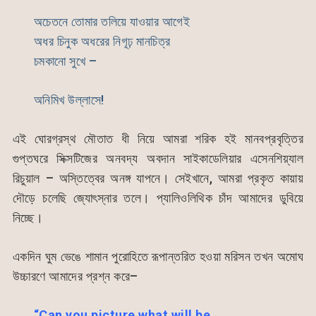
অচেতনে তোমার তলিয়ে যাওয়ার আগেই
অধর চিনুক অধরের নিগূঢ় মানচিত্র
চমকানো সুখে –
অনিমিখ উল্লাসে!
এই ঘোরগ্রস্থ মৌতাত ধী নিয়ে আমরা শরিক হই মানবপ্রবৃত্তির
গুপ্তঘরে সিক্সটিজের অনবদ্য অবদান সাইকাডেলিয়ার এসেনশিয়্যাল
রিচুয়াল – অস্তিত্বের অনঙ্গ যাপনে। সেইখানে, আমরা প্রকৃত কায়ায়
দৌড়ে চলেছি জ্যোৎস্নার তলে। প্যালিওলিথিক চাঁদ আমাদের ডুবিয়ে
নিচ্ছে।
একদিন ঘুম ভেঙে শামান পুরোহিতে রূপান্তরিত হওয়া মরিসন তখন অমোঘ
উচ্চারণে আমাদের প্রশ্ন করে–
“Can you picture what will be