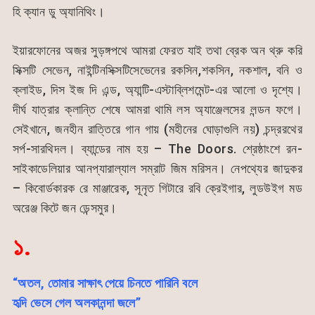
হি ক্যান ডু অ্যানিথিং।
ইয়ারফোনের অজর সুড়ঙ্গপথে আমরা ফেরত যাই তথা ব্রেক অন থ্রু করি
সিক্সটি সেভেন, নাইন্টিনসিক্সটিসেভেনের রকসিন,শকসিন, নকশাল, বনি ও
ক্লাইড, দিস ইজ দি এন্ড, অ্যান্টি-এস্টাব্লিশমেন্ট-এর আলো ও দৃশ্যে।
দীর্ঘ যাত্রার ক্লান্তি শেষে আমরা থামি লস অ্যাঞ্জেলসের লন্ডন ফগে।
সেইখানে, জনহীন রাত্তিরে গান গায় (মহীনের ঘোড়াগুলি নয়) চন্দ্ররথের
সর্প-সারথিদল। ব্যান্ডের নাম হয় – The Doors. শ্রেষ্ঠাংশে রন-
সাইকাডেলিয়ার আনপ্যারাল্যাল সম্রাট জিম মরিসন। নেপথ্যের জাদুকর
– কিবোর্ডকারক রে মাঞ্জারেক, সূনৃত গিটারে রবি ক্রেইগার, লুডউইগ মড
অরেঞ্জ কিটে জন ডেন্সমুর।
১.
“অতল, তোমার সাক্ষাৎ পেয়ে চিনতে পারিনি বলে
হৃদি ভেসে গেল অলকানন্দা জলে”