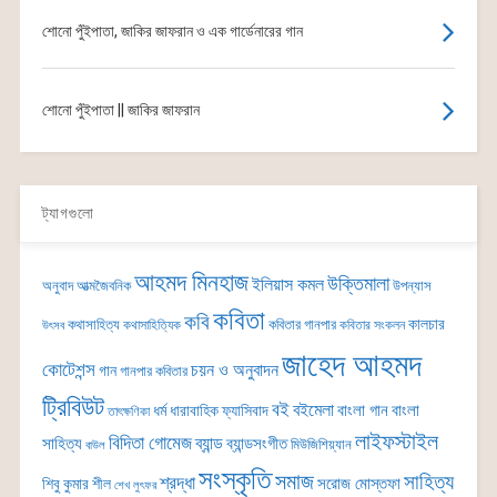
শোনো পুঁইপাতা, জাকির জাফরান ও এক গার্ডেনারের গান
শোনো পুঁইপাতা || জাকির জাফরান
ট্যাগগুলো
আহমদ মিনহাজ
উক্তিমালা
ইলিয়াস কমল
অনুবাদ
আত্মজৈবনিক
উপন্যাস
কবিতা
কবি
কালচার
কথাসাহিত্য
কবিতার গানপার
কথাসাহিত্যিক
কবিতার সংকলন
উৎসব
জাহেদ আহমদ
কোটেশন্স
চয়ন ও অনুবাদন
গান
গানপার কবিতার
ট্রিবিউট
বই
বইমেলা
বাংলা গান
বাংলা
ধর্ম
ধারাবাহিক
ফ্যাসিবাদ
তাৎক্ষণিকা
লাইফস্টাইল
বিদিতা গোমেজ
ব্যান্ড
সাহিত্য
ব্যান্ডসংগীত
মিউজিশিয়্যান
বাউল
সংস্কৃতি
সমাজ
সাহিত্য
শ্রদ্ধা
সরোজ মোস্তফা
শিবু কুমার শীল
শেখ লুৎফর