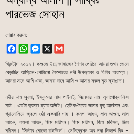
পারভেজ সোহান
শেয়ার করুন:
F
W
M
X
G
a
h
e
m
খ্রিস্টাব্দ ২০১২। কাগুজে উড়োজাহাজের শৈশব পেরিয়ে আমরা তখন ভেসে
c
at
s
ai
বেড়াচ্ছি আস্তিন-গোটানো কৈশোরের নদী উপত্যকা ও বিবিধ অরণ্যে।
e
s
s
l
আমরা মানে আমি একা, আমরা মানে আমি ও আমার সকল মৃত স্যাঙাত।
b
A
e
o
p
n
নদীর নাম সুরমা, ইস্কুলের নাম পাইলট, সিনেমার নাম অ্যাপোক্যালিপ্স
o
p
g
নাউ। একটা দুরন্ত ব্ল্যাকআউট। হেলিকপ্টারের ডানার মৃদু আর্তনাদ এবং
k
er
গ্যাসোলিনে-জ্বলে-ওঠা একসারি গাছ । কমলা আগুন, লাল আগুন, লাল
আগুন, কমলা আগুন, জিম মরিসন। জিম মরিসন, জিম মরিসন, জিম
মরিসন। ‘মিস্টার মোজো রাইজিন’। সেলিব্রেশন অব দ্যা লিজার্ড কিং –