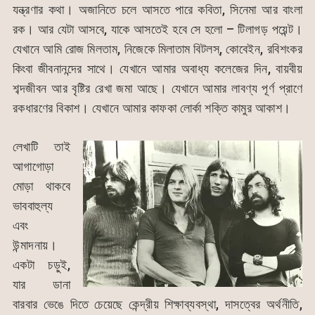
যন্ত্রণার কথা। অজানিতে চলে আসতে পারে কবিতা, সিনেমা আর বাংলা
রক। আর যেটা আসবে, যাকে আসতেই হবে সে হলো – টিলাগড় পয়েন্ট।
যেখানে আমি রোজ মিলতাম, নিজেকে মিলাতাম বিটলস্, কোবেইন, রবিশংকর
কিংবা জীবনানন্দের সাথে। যেখানে আমার অবাধ্য কলেজের দিন, বায়বীয়
শব্দজীবন আর বৃষ্টির রেখা জমা আছে। যেখানে আমার লাবণ্য পূর্ণ প্রাণে
রকধারণের বিকাশ। যেখানে আমার কাফকা লোর্কা শক্তি কামুর আকাশ।
লেখাটি তাই
আগাগোড়া
মোড়া থাকবে
ভাববাহুল্য
এবং
উন্মাদনায়।
একটা চড়ুই,
যার ডানা
বারবার ভেঙে দিতে চেয়েছে কেন্দ্রীয় শিক্ষাব্যবস্থা, দাসত্বের অর্থনীতি,