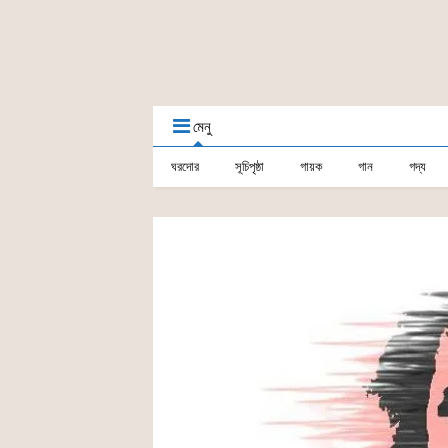
মেনু
ঘরদোর
সূচিপৃষ্ঠা
গায়ক
গান
গদ্য