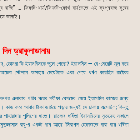
 বাজি” … ফিফটি-থার্ড/ফিফটি-ফোর্থ বার্থডেতে এই স্বপ্নবাজ সুরের
র্থডে জানাই।
দিন ড্রাকুলাডানায়
াগরিকবৃন্দ, তোমরা কি ইয়াসমিনকে ভুলে গেছো? ইয়াসমিন — যে-মেয়েটি ভুল করে
েনা স্টেশনে অসহায় মেয়েটাকে একা পেয়ে ধর্ষণ করেছিল রাষ্ট্রের
মনগর এলাকার গরিব ঘরের শরীফা বেগমের মেয়ে ইয়াসমিন কাজের জন্য
। কাজ করে আবার টাকা জমিয়ে পড়ার জন্যই সে ঢাকায় এসেছিল; কিন্তু
রের পাহারাদার পুলিশের হাতে। রাতভর ধর্ষিতা ইয়াসমিনের মৃতদেহ সকালে
দুজ্জামান বাবু-র একটা গান আছে ‘নিরাপদ হেফাজতে মারা যায় ধর্ষিতা