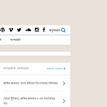
অনুসন্ধান
তা
গানপারঘাট
সাম্প্রতিক পোস্টগুলো
সবগুলো একসাথে
জাকির জাফরান, বাংলা কবিতার তিন দশকের তবিলদার
শোনো পুঁইপাতা, জাকির জাফরান ও এক গার্ডেনারের
গান