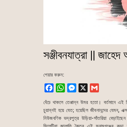
সঞ্জীবনযাত্রা || জাহে
শেয়ার করুন:
F
W
M
X
G
a
h
e
m
বেঁচে থাকলে তেপ্পান্ন উমর হতো। বর্তমানে এই
c
at
s
ai
চুয়ান্নই হয়ে যেত; হয়েছিল জীবনানন্দের যেমন, এক্
e
s
s
l
নিউজবণিক ভদ্রপুত্র উড়িয়া-সাঁতরিয়া বেড়াইছে
b
A
e
সিলেটিয়া জালালি কৈতর এই সুনামগঞ্জের কুড়া