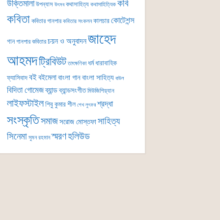
কবি
উক্তিমালা
উপন্যাস
কথাসাহিত্য
কথাসাহিত্যিক
উৎসব
কবিতা
কোটেশন্স
কালচার
কবিতার গানপার
কবিতার সংকলন
জাহেদ
চয়ন ও অনুবাদন
গান
গানপার কবিতার
আহমদ
ট্রিবিউট
ধর্ম
ধারাবাহিক
তাৎক্ষণিকা
বই
বইমেলা
বাংলা গান
বাংলা সাহিত্য
ফ্যাসিবাদ
বাউল
বিদিতা গোমেজ
ব্যান্ড
ব্যান্ডসংগীত
মিউজিশিয়্যান
লাইফস্টাইল
শ্রদ্ধা
শিবু কুমার শীল
শেখ লুৎফর
সংস্কৃতি
সমাজ
সাহিত্য
সরোজ মোস্তফা
সিনেমা
স্মরণ
হলিউড
সুমন রহমান