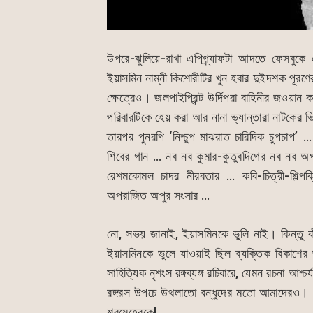
উপরে-ঝুলিয়ে-রাখা এপিগ্র্যাফটা আদতে ফেসবুকে
ইয়াসমিন নাম্নী কিশোরীটির খুন হবার দুইদশক পূরণে
ক্ষেত্রেও। জলপাইপ্রিন্ট উর্দিপরা বাহিনীর জওয়ান ক
পরিবারটিকে হেয় করা আর নানা ভ্যান্তারা নাটকের ভ
তারপর পুনরপি ‘নিশ্চুপ মাঝরাত চারিদিক চুপচাপ
শিবের গান … নব নব কুমার-কুতুবদিগের নব নব 
রেশমকোমল চাদর নীরবতার … কবি-চিত্রী-শিল্পক্
অপরাজিত অপুর সংসার …
নো, সভয় জানাই, ইয়াসমিনকে ভুলি নাই। কিন্তু বা
ইয়াসমিনকে ভুলে যাওয়াই ছিল ব্যক্তিক বিকাশে
সাহিত্যিক নৃশংস রঙ্গব্যঙ্গ রচিবারে, যেমন রচনা আশ
রঙ্গরস উপচে উথলাতো বন্ধুদের মতো আমাদেরও। ভ
শবমেহেরকে!