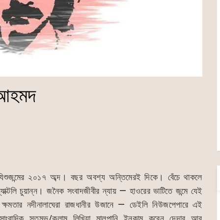
দ আহমদ
 যিশুজন্মের ২০১৭ অব্দ। বছর অবশ্য অন্তিমেরই দিকে। বেঁচে থাকলে
স্যাক্টলি চুয়ান্ন। জনৈক সংবাদজীবীর ন্যায় — হাওরের ভাটিতে জন্মে যেই
ন ক্ষমতার নদীনালাঘেরা রাজধানীর উজানে — ডেইলি নিউজপেপারে এই
 সাংবাদিক স্তম্ভ/কলাম লিখিয়া মালপানি ইনকাম করেন দেদার আর