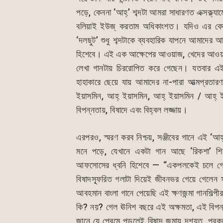
পড়ে, কেননা ‘আহ্’ শব্দটা আমরা সাধারণত এক্সক্ল্যামে
বলিয়াই ইউজ্ করতাম অধিকাংশত। যদিও এর বেদনাস
‘দলছুট’ শুধু শব্দটাকে ব্যবহারিক যাপনে আমাদ
হিশেবে। এই এক আক্ষেপের আওয়াজ, খেদের আওয়াজ,
লেখা গানটায় চিররোপিত করে গেছেন। যতবার এই ধ্
হাহাকারে ছেয়ে যায় আমাদের না-পারা আত্মপ্রতারণা
ইয়াসমিন, আহ্ ইয়াসমিন, আহ্ ইয়াসমিন / আহ্ 
বিপন্নতায়, বিষাদে এবং বিহ্বল লজ্জায়।
এরপরও, স্মরণ করব নিশ্চয়, সঞ্জীবের গানে এই ‘আহ
মনে পড়ে, যেখানে একটা গান আছে ‘রিকশা’ শির
আফসোসের ধ্বনি হিশেবে — “একপলকেই চলে গেল
বিষাদস্ফূরিত গলাটা দিয়েই জীবনভর গেয়ে গেলেন স
আবহমান বাংলা গানে পেয়েছি এই ক্ষণজন্মা গানশিল্
কি? নয়? গেল ঊনিশ বছরে এই অক্ষমতা, এই বিপ
জানে যে প্রেমে পড়লেই বিষাদ জন্মায় দৃশ্যত, প্রক