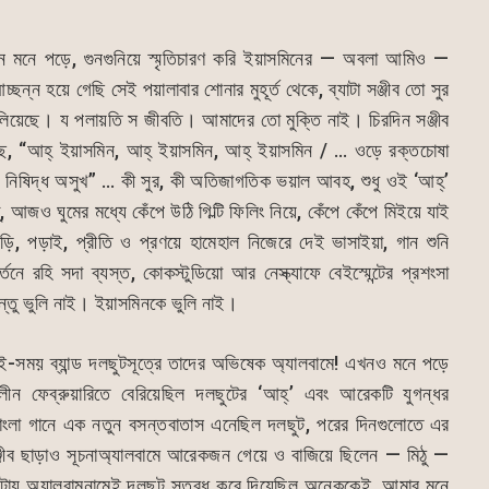
িন মনে পড়ে, গুনগুনিয়ে স্মৃতিচারণ করি ইয়াসমিনের — অবলা আমিও —
ছন্ন হয়ে গেছি সেই পয়ালাবার শোনার মুহূর্ত থেকে, ব্যাটা সঞ্জীব তো সুর
পালিয়েছে। য পলায়তি স জীবতি। আমাদের তো মুক্তি নাই। চিরদিন সঞ্জীব
ে, “আহ্ ইয়াসমিন, আহ্ ইয়াসমিন, আহ্ ইয়াসমিন / … ওড়ে রক্তচোষা
ড়ে নিষিদ্ধ অসুখ” … কী সুর, কী অতিজাগতিক ভয়াল আবহ, শুধু ওই ‘আহ্’
্, আজও ঘুমের মধ্যে কেঁপে উঠি গিল্টি ফিলিং নিয়ে, কেঁপে কেঁপে মিইয়ে যাই
 পড়ি, পড়াই, প্রীতি ও প্রণয়ে হামেহাল নিজেরে দেই ভাসাইয়া, গান শুনি
র্তনে রহি সদা ব্যস্ত, কোকস্টুডিয়ো আর নেস্ক্যাফে বেইস্মেন্টের প্রশংসা
িন্তু ভুলি নাই। ইয়াসমিনকে ভুলি নাই।
েই-সময় ব্যান্ড দলছুটসূত্রে তাদের অভিষেক অ্যালবামে! এখনও মনে পড়ে
ীন ফেব্রুয়ারিতে বেরিয়েছিল দলছুটের ‘আহ্’ এবং আরেকটি যুগন্ধর
বাংলা গানে এক নতুন বসন্তবাতাস এনেছিল দলছুট, পরের দিনগুলোতে এর
সঞ্জীব ছাড়াও সূচনাঅ্যালবামে আরেকজন গেয়ে ও বাজিয়ে ছিলেন — মিঠু —
ায় অ্যালবামনামেই দলছুট স্তব্ধ করে দিয়েছিল অনেককেই, আমার মনে