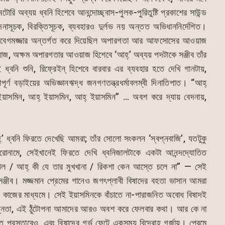
টোরি অব্যয় ধ্বনি হিশেবে আনন্দোচ্ছ্বাস-পুলক-পুরিতুষ্টি প্রকাশের সাউন্ড
ূচক, বিরক্তিসূচক, ব্যবহারও দুর্লভ নয় অন্তত অভিধাননির্দেশিত।
ের আবেগমজ্জার অন্তর্গত করে দিয়েছিল অপারগতা আর আফসোসের আওয়াজ
 অক্ষম অপারগতার আওয়াজ হিশেবে ‘আহ্’ অব্যয় পদটাকে সঞ্জীব তাঁর
বনি শুনি, রিফ্রেইন্ হিশেবে বারবার এর ব্যবহার হতে দেখি গানটায়,
পূর্ণ বড়াইয়ের অভিজ্ঞানঋদ্ধ জনগণতন্ত্রধর্মাবলম্বী দিনাতিপাত। “আহ্
ইয়াসমিন, আহ্ ইয়াসমিন, আহ্ ইয়াসমিন” … অবশ করে দ্যায় বেদনায়,
্’ ধ্বনি ফিরতে দেখেছি আমরা; তাঁর সোলো সংকলন ‘স্বপ্নবাজি’, যতটুকু
োনামে, সেইখানেই ফিরতে দেখি ধ্বনিজালটাকে একটা আনন্দদ্যোতিত
 / আহ্ কী যে তার মুখখানা / রিকশা কেন আস্তে চলে না” — সেই
ঞ্জীব। মজ্জমান প্রেমের গানেও জগৎপ্লাবী বিষাদের বহতা ভাসান আমরা
পীর কাজের মাধ্যমে। সেই ইয়াসমিনকে বাঁচাতে না-পারাজনিত অবোধ বিষাদই
ন্নতা, এই ঠুঁটোপনা আমাদের আরও অবশ করে ফেলবার কথা। আর কে না
ৃত প্রস্তাবেও, এবং বিষাদের গর্ভ ফেটে একসময় বিদ্রোহ গর্জায়। প্রেমে