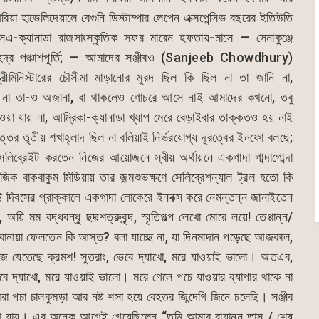
সারিয়া হাভেলিদেয়ালে বেগুনি ডিস্টাম্পার লেপেন এক্সপেন্সিভ বছরের ইতিউতি
ক্যানাডা রাজসাংস্কৃতিক সফর মারেন হফতায়-মাসে — সেনাকুঞ্জে
মাহেন্দ্র পঞ্চাশপূর্তি; — আমাদের সঞ্জীবও (Sanjeeb Chowdhury)
ন্ত্রীমিনিস্টারের চৌসীমা মাড়ানোর মুরদ ছিল কি ছিল না তা জানি না,
ি না তা-ও অজানা, বা থাকলেও গোচরে আসে নাই আমাদের কখনো, তবু
ওয়া যায় না, আম্রিকা-ক্যানাডা খ্যাপ মেরে বেড়াইবার তাক্কতও হয় নাই
র তৃতীয় শখাহ্লাদ ছিল না বলিয়াই নির্ভরযোগ্য দূরত্বের ইনফো বলছে;
সেলিব্রেইট করতেন নিজের আয়োজনে স্বীয় অর্থায়নে একগাদা গাব্দাগোব্দা
জিক বাকবাকুম মিডিয়ায় তার জন্মশুভক্ষণে সেলিব্রেশন্যাল ট্রল হতো কি
এই দিবসের প্রাক্কালে একগাদা লোকেরে ইনবক্স করে নেমন্তন্ন জানাইতেন
য়ি মম বদ্ধবন্ধু ছদ্মশত্রুবৃন্দ, স্মৃতিগল্প লেখো মোরে লয়ে! তেপ্পান্ন/
টই বানায়া ফেলতেন কি আস্ত? বলা যাচ্ছে না, যা দিনমাদান পড়েছে আজকাল,
ঁজে যেতেছে ক্রমশ! সুতরাং, ভেবে দ্যাখো, মরে যাওয়াই ভালো। অতএব,
 ভেবে দ্যাখো, মরে যাওয়াই ভালো। মরে গেলে পচে যাওয়ার ব্যাপার থাকে না
চা চালকুমড়া আর নষ্ট শসা হয়ে বেহতর জিন্দেগি জিনে চলেছি। সঞ্জীব
 জানা যায়। এর অনেক আগেই গেয়েছিলেন “তুমি আমার বায়ান্ন তাস / শেষ