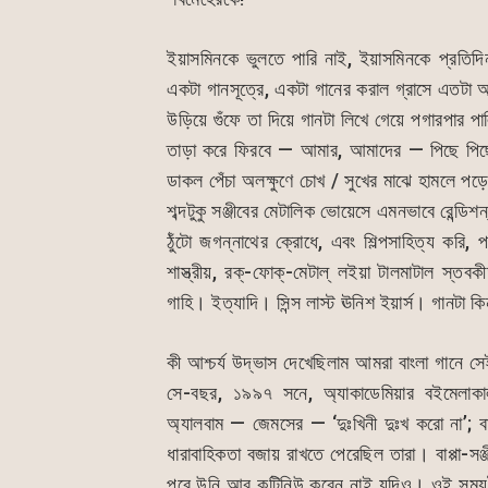
ইয়াসমিনকে ভুলতে পারি নাই, ইয়াসমিনকে প্রতিদ
একটা গানসূত্রে, একটা গানের করাল গ্রাসে এতটা আচ্
উড়িয়ে গুঁফে তা দিয়ে গানটা লিখে গেয়ে পগারপার 
তাড়া করে ফিরবে — আমার, আমাদের — পিছে পিছ
ডাকল পেঁচা অলক্ষুণে চোখ / সুখের মাঝে হামলে প
শব্দটুকু সঞ্জীবের মেটালিক ভোয়েসে এমনভাবে রেন্ডিশন
ঠুঁটো জগন্নাথের ক্রোধে, এবং শিল্পসাহিত্য করি,
শাস্ত্রীয়, রক্-ফোক্-মেটাল্ লইয়া টালমাটাল স্তবকী
গাহি। ইত্যাদি। সিন্স লাস্ট ঊনিশ ইয়ার্স। গানটা ক
কী আশ্চর্য উদ্ভাস দেখেছিলাম আমরা বাংলা গানে স
সে-বছর, ১৯৯৭ সনে, অ্যাকাডেমিয়ার বইমেলাকাল
অ্যালবাম — জেমসের — ‘দুঃখিনী দুঃখ করো না’; 
ধারাবাহিকতা বজায় রাখতে পেরেছিল তারা। বাপ্পা-
পরে উনি আর কন্টিনিউ করেন নাই যদিও। ওই সময়ট