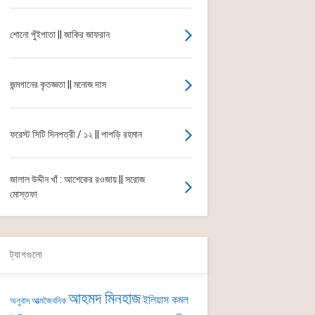
শোনো পুঁইপাতা || জাকির জাফরান
জন্মগানের কৃতজ্ঞতা || মনোজ দাস
ফরেস্ট সিটি দিনপত্রী / ১২ || পাপড়ি রহমান
জালাল উদ্দীন খাঁ : আশেকের রওজায় || সরোজ
মোস্তফা
ট্যাগগুলো
আহমদ মিনহাজ
ইলিয়াস কমল
অনুবাদ
আত্মজৈবনিক