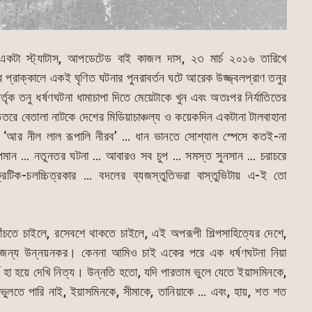
 একটা স্ট্যাটাস, আপডেটেড বাই কাজল দাস, ২৩ মার্চ ২০১৬ তারিখে
র প্রাক্কালে একই ঘৃণিত ঘটনার পুনরাবর্তন ঘটে আরেক উজ্জ্বলপ্রাণ তনুর
র্তৃক তনু ধর্ষণঘটনা ধামাচাপা দিতে মেয়েটাকে খুন এবং অতঃপর নির্যাতিতের
িতরে বেতালা নাটকে দেশের মিডিয়াচাঞ্চল্য ও কয়েকদিন একটানা টালবাহানা
’ … ‘আর নীল লাল রূপালি নীরব’ … ধান ভানতে সোশ্যাল স্পেসে কতই-না
অপমান … নতুনতর ঘটনা … আবারও সব চুপ … সমস্ত সুনসান … চরাচরে
রিটিক-চলচ্চিত্রকার … বদলের ব্যজস্তুতিভরা বাস্তুভিটায় এ-ই তো
ঁচতে চাইলে, রসেবশে থাকতে চাইলে, এই অপরূপী শিল্পসাহিত্যের দেশে,
র জন্য উন্নয়নকর। কেননা আমিও চাই একের পরে এক ধর্ষণঘটনা নিয়া
্চর্য হা হয়ে দেখি নিত্য। উন্নতি হতো, যদি পারতাম ভুলে যেতে ইয়াসমিনকে,
ুলতে পারি নাই, ইয়াসমিনকে, সীমাকে, তানিয়াকে … এবং, হায়, শত শত