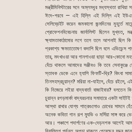
o
p
n
মন্ত্রীমিনিস্টারের সনে অম্লমধুর মধ্যস্থতা রাখিয়া 
o
p
g
ঈদে-পরবে — এই হিল্লি এই দিল্লি এই ইউএসএ-
k
er
সেলিব্রেইট করেন জমকালো জন্মদিনের মুহূর্তে 
প্রোফেশনবিবেচনায় জার্নালিস্ট ছিলেন মুখ্যত, ম
ক্ষ্যামতাকাঠামোর লগে তলে তলে আশনাই ছিল ক
প্রকাশ্য ক্ষমতাতোষণ কদাপি ছিল বলে এভিডেন্স পা
তার, মদখাওয়া আর গানগাওয়া ছাড়া আর-কোনো মহত্ত
বেঁচে থাকলে আমাদের সঞ্জীবও কি তবে সেনাকুঞ্জে 
স্তাবক ডেকে এনে হ্যাপি ফিফটি-থ্রি? কিংবা সামা
তিনসহস্রচুয়ান্ন? মরিয়া না-যাইলে, বেঁচে রইলে, 
কি নিজেরে লইয়া বাদ্যবার্তা বাজাইবার? বলতেন কি, অ
চুয়ান্ন রগড়মার্কা বাদ্যরচনার সমাহারে একটা সাই
আস্থা রাখার যোগ্য পাত্রগুলোও চোখের সামনে হে
অনেক কবিতা গান গল্প ম্যুভি ও মর্সিয়া সাঙ্গ করে
আর। পঞ্চাশে পদার্পণের এক-দেড়দশক আগেই আমরা প
বিয়াল্লিশ পর্যন্ত অপচা থাকতে পেরেছেন যদ্দুর