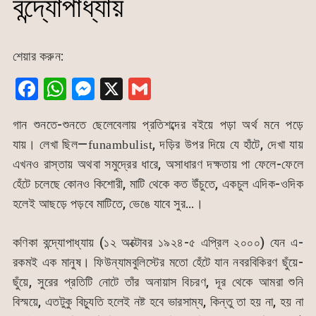
বন্দ্যোপাধ্যায়
শেয়ার করুন:
F
W
M
X
G
a
h
e
m
গান শুনতে-শুনতে ছেলেবেলায় প্রতিশব্দের বইয়ে পড়া অর্থ মনে পড়ে
c
at
s
ai
যায়। লেখা ছিল—
, দড়ির উপর দিয়ে যে হাঁটে, দেখা যায়
funambulist
e
s
s
l
এখনও রাস্তায় অথবা সমুদ্রের ধারে, অসাধারণ দক্ষতায় পা ফেলে-ফেলে
b
A
e
হেঁটে চলেছে কোনও কিশোরী, মাটি থেকে কত উঁচুতে, একচুল এদিক-ওদিক
o
p
n
হলেই আছড়ে পড়বে মাটিতে, ভেঙে যাবে সুর…।
o
p
g
k
er
কণিকা বন্দ্যোপাধ্যায় (১২ অক্টোবর ১৯২৪-৫ এপ্রিল ২০০০) যেন এ-
রকমই এক মানুষ। ফিউন্যামবুলিস্টের মতো হেঁটে যান নবরবিকিরণ ছুঁয়ে-
ছুঁয়ে, সুরের প্রতিটি নোটে তাঁর অনায়াস বিচরণ, দূর থেকে আমরা শুনি
বিস্ময়ে, এতটুকু বিচ্যুতি হলেই নষ্ট হবে ভারসাম্য, কিন্তু তা হয় না, হয় না