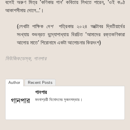
বলেই অরুণ মিত্র ‘কণিকার গান’ কবিতায় লিখতে পারেন, ‘ওই কণ্ঠ
আকাশসীমায় দোলে…’।
(লেখাটা পাক্ষিক
দেশ
পত্রিকার ২০২৪ অক্টোবর দ্বিতীয়ার্ধের
সংখ্যায় শুভব্রত বন্দ্যোপাধ্যায় বিরচিত ‘আমাদের রক্তকণিকারা
আলোয় মাতে’ শিরোনামে একটা আলোচনার কিয়দংশ)
মিউজিকডেস্ক, গানপার
Author
Recent Posts
গানপার
মননাশ্রয়ী বিনোদনের সৃজনসম্ভার।