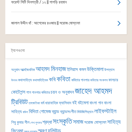
ফরেস্ট সিটি দিনপত্রী / ১২ || পাপড়ি রহমান
জালাল উদ্দীন খাঁ : আশেকের রওজায় || সরোজ মোস্তফা
ট্যাগগুলো
আহমদ মিনহাজ
উক্তিমালা
ইলিয়াস কমল
অনুবাদ
আত্মজৈবনিক
উপন্যাস
কবিতা
কবি
কালচার
কথাসাহিত্য
কবিতার গানপার
কথাসাহিত্যিক
কবিতার সংকলন
উৎসব
জাহেদ আহমদ
কোটেশন্স
চয়ন ও অনুবাদন
গান
গানপার কবিতার
ট্রিবিউট
বই
বইমেলা
বাংলা গান
বাংলা
ধর্ম
ধারাবাহিক
ফ্যাসিবাদ
তাৎক্ষণিকা
লাইফস্টাইল
বিদিতা গোমেজ
ব্যান্ড
সাহিত্য
ব্যান্ডসংগীত
মিউজিশিয়্যান
বাউল
সংস্কৃতি
সমাজ
সাহিত্য
শ্রদ্ধা
সরোজ মোস্তফা
শিবু কুমার শীল
শেখ লুৎফর
সিনেমা
স্মরণ
হলিউড
সুমন রহমান