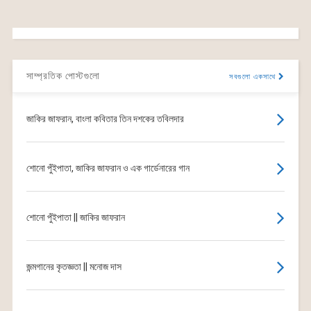
সাম্প্রতিক পোস্টগুলো
সবগুলো একসাথে
জাকির জাফরান, বাংলা কবিতার তিন দশকের তবিলদার
শোনো পুঁইপাতা, জাকির জাফরান ও এক গার্ডেনারের গান
শোনো পুঁইপাতা || জাকির জাফরান
জন্মগানের কৃতজ্ঞতা || মনোজ দাস