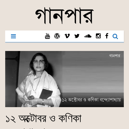
১২ অক্টোবর ও কণিকা