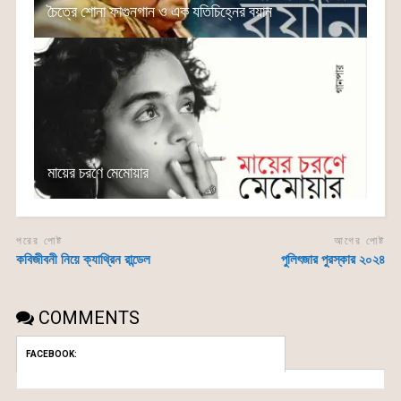
চৈত্রে শোনা ফাগুনগান ও এক যতিচিহ্নের বয়ান
মায়ের চরণে মেমোয়ার
পরের পোষ্ট
আগের পোষ্ট
কবিজীবনী নিয়ে ক্যাথ্রিন রান্ডেল
পুলিৎজার পুরস্কার ২০২৪
COMMENTS
FACEBOOK: