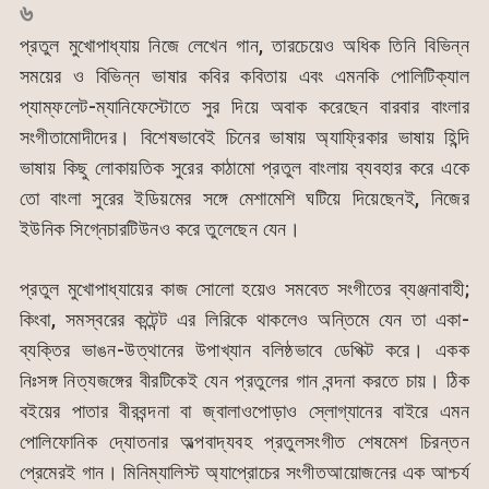
৬
প্রতুল মুখোপাধ্যায় নিজে লেখেন গান, তারচেয়েও অধিক তিনি বিভিন্ন
সময়ের ও বিভিন্ন ভাষার কবির কবিতায় এবং এমনকি পোলিটিক্যাল
প্যাম্ফলেট-ম্যানিফেস্টোতে সুর দিয়ে অবাক করেছেন বারবার বাংলার
সংগীতামোদীদের। বিশেষভাবেই চিনের ভাষায় অ্যাফ্রিকার ভাষায় হিন্দি
ভাষায় কিছু লোকায়তিক সুরের কাঠামো প্রতুল বাংলায় ব্যবহার করে একে
তো বাংলা সুরের ইডিয়মের সঙ্গে মেশামেশি ঘটিয়ে দিয়েছেনই, নিজের
ইউনিক সিগ্নেচারটিউনও করে তুলেছেন যেন।
প্রতুল মুখোপাধ্যায়ের কাজ সোলো হয়েও সমবেত সংগীতের ব্যঞ্জনাবাহী;
কিংবা, সমস্বরের কন্টেন্ট এর লিরিকে থাকলেও অন্তিমে যেন তা একা-
ব্যক্তির ভাঙন-উত্থানের উপাখ্যান বলিষ্ঠভাবে ডেপিক্ট করে। একক
নিঃসঙ্গ নিত্যজঙ্গের বীরটিকেই যেন প্রতুলের গান বন্দনা করতে চায়। ঠিক
বইয়ের পাতার বীরবন্দনা বা জ্বালাওপোড়াও স্লোগ্যানের বাইরে এমন
পোলিফোনিক দ্যোতনার অল্পবাদ্যবহ প্রতুলসংগীত শেষমেশ চিরন্তন
প্রেমেরই গান। মিনিম্যালিস্ট অ্যাপ্রোচের সংগীতআয়োজনের এক আশ্চর্য