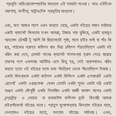
প্রভৃতি অডিয়োকোম্প্যানির মাধ্যমে এই সময়টা পাওয়া। আর এইদিকে
সারগাম
,
সংগীতা
,
সাউন্ডটেক
প্রভৃতির মাধ্যমে।
এবং, কত আজব লাগে এখন ভাবতে যেয়ে, একটা বইয়ের সমান মর্যাদায়
একটা ক্যাসেট কিনতাম তখন আমরা, টাকায় দাম চুকিয়ে, একটা হুমায়ূন
আহমেদ চৌষট্টি টু আশি কি ছিয়ানব্বই পৃষ্ঠা, মানে চাইর ফর্মা বা পাঁচ কি
ছয়, পাঠকের প্রাপ্য কমিশন বাদ দিয়া চল্লিশ পঁয়তাল্লিশে একটা বই
খরিদ করা যেত, চোদ্দটা গানের ক্যাসেট গানসংখ্যা হ্রাস পেয়ে বারোয়
তারপর দশে একসময় আটটায় এসে থিতু হয়, সেই অ্যালবামও খরিদ
করতে হতো ওই বইয়ের দামে তথা পঁয়ত্রিশ থেকে পঁয়তাল্লিশ টাকায়।
একটা
ফিডব্যাক
একটা
মাইলস
একটা
ফিলিংস
একটা
এলআরবি
একটা
রেনেসাঁ
একটা
ওয়ারফেজ
যেমন তেমনি একটা সুমন একটা নচি একটা
অঞ্জন একটা মৌসুমী একটা শিলাজিৎ একটা কাজী কামাল নাসের একটা
চন্দ্রবিন্দু
ও
দোহার
বা
ক্যাকটাস
ফসিলস
ভূমি
কিনেছি আমরা
চাইরপাঁচফর্মা বইয়ের দামে। প্রতুল মুখোপাধ্যায় কিনতাম বইয়ের দামে,
দেখতামও বইয়ের মতো, শুনতাম বইয়ের মর্যাদায়। এখন,