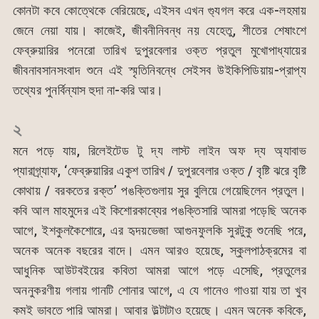
কোনটা কবে কোত্থেকে বেরিয়েছে, এইসব এখন গ্যুগল করে এক-লহমায়
জেনে নেয়া যায়। কাজেই, জীবনীনিবন্ধ নয় যেহেতু, শীতের শেষাংশে
ফেব্রুয়ারির পনেরো তারিখ দুপুরবেলার ওক্ত প্রতুল মুখোপাধ্যায়ের
জীবনাবসানসংবাদ শুনে এই স্মৃতিনিবন্ধে সেইসব উইকিপিডিয়ায়-প্রাপ্য
তথ্যের পুনর্বিন্যাস হুদা না-করি আর।
২
মনে পড়ে যায়, রিলেইটেড টু দ্য লাস্ট লাইন অফ দ্য অ্যাবাভ
প্যারাগ্র্যাফ, ‘ফেব্রুয়ারির একুশ তারিখ / দুপুরবেলার ওক্ত / বৃষ্টি ঝরে বৃষ্টি
কোথায় / বরকতের রক্ত’ পঙক্তিগুলায় সুর বুলিয়ে গেয়েছিলেন প্রতুল।
কবি আল মাহমুদের এই কিশোরকাব্যের পঙক্তিসারি আমরা পড়েছি অনেক
আগে, ইশকুলকৈশোরে, এর হৃদয়ভেজা আগুনফুলকি সুরটুকু শুনেছি পরে,
অনেক অনেক বছরের বাদে। এমন আরও হয়েছে, স্কুলপাঠক্রমের বা
আধুনিক আউটবইয়ের কবিতা আমরা আগে পড়ে এসেছি, প্রতুলের
অননুকরণীয় গলায় গানটি শোনার আগে, এ যে গানেও গাওয়া যায় তা খুব
কমই ভাবতে পারি আমরা। আবার উল্টাটাও হয়েছে। এমন অনেক কবিকে,