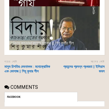
বিদায় কাচভাঙা রাতের গল্পকার || শিবু কুমার শীল
পরের পোষ্ট
আগের পোষ্ট
মাসুম চিশতির মেঘনাদবধ : মনোক্রোমিক
প্রতুলের প্রসন্ন প্রখরতা || ইলিয়াস
এক কোলাজ || শিবু কুমার শীল
কমল
COMMENTS
FACEBOOK: