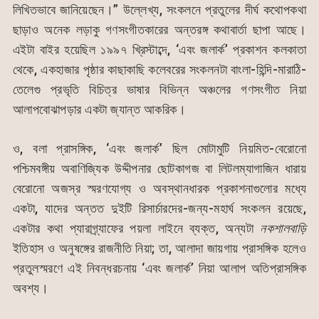
লিখিতভাবে জানিয়েছেন।” উল্লেখ্য, সংকলনে প্রতুলের দীর্ঘ কথোপকথা
ছাড়াও অনেক লড়াকু গণসংগীতকারের অন্তরঙ্গ কথাবার্তা ছাপা আছে।
এইটা বাইর হয়েছিল ১৯৯৭ খ্রিস্টাব্দে, ‘এবং জলার্ক’ প্রকাশন কলকাতা
থেকে, একহাজার পৃষ্ঠার কাছাকাছি কলেবরের সংকলনটা বাংলা-হিন্দি-মারাঠি-
তেলেগু প্রভৃতি বিচিত্র ভাষার বিভিন্ন অঞ্চলের গণসংগীত নিয়া
আলাপবোঝাপড়ার একটা জ্যান্ত আকরিক।
ও, বলা প্রাসঙ্গিক, ‘এবং জলার্ক’ ছিল মোটামুটি নিয়মিত-বেরোনো
পশ্চিমবঙ্গীয় অবাণিজ্যিক উদ্দীপনার ছোটকাগজ বা লিটলম্যাগাজিন ধারায়
বেরোনো অজস্র স্মরণযোগ্য ও অবস্থানধারক প্রকাশনাগুলোর মধ্যে
একটা, যাদের অন্তত দুইটি রিসার্চারদের-জন্য-মহার্ঘ সংকলন রয়েছে,
একটার কথা প্যারাগ্র্যাফের পয়লা লাইনে ব্যক্ত, অন্যটা
নকশালবাড়ি
ইতিহাস ও অনুষঙ্গের রাজনীতি নিয়া; তা, আলাদা জায়গায় প্রাসঙ্গিক হলেও
প্রতুলস্মরণে এই নিবন্ধরচনায় ‘এবং জলার্ক’ নিয়া আলাপ অতিপ্রাসঙ্গিক
অবশ্য।