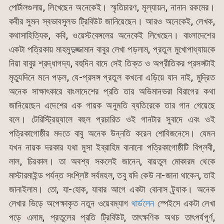
পোর্টালগুলায়, লিখেছেন অনেকেই। স্মৃতিচারণ, মূল্যায়ন, নানান রকমের।
কবীর সুমন স্বভাবসুলভ ট্রিবিউট জানিয়েছেন। আরও অনেকেই, লেখক,
কথাসাহিত্যিক, কবি, ওয়েস্টবেঙ্গলের অনেকেই লিখেছেন। বাংলাদেশের
একটা পত্রিকায় মাহমুদুজ্জামান বাবুর লেখা পড়লাম, প্রতুল মুখোপাধ্যায়কে
নিয়া বাবুর শ্রদ্ধাগদ্য, বহুদিন বাদে সেই তিক্ত ও অপ্রীতিকর প্রসঙ্গটাই
মৃত্যুদিনে মনে পড়ল, যে-প্রসঙ্গ প্রতুল কখনো এড়িয়ে যান নাই, মুদ্রিত
অনেক সাক্ষাৎকারে বাংলাদেশের প্রতি তার অভিমানভরা বিরাগের কথা
জানিয়েছেন এদেশের এক গায়ক অনুমতি ব্যতিরেকে তার গান গেয়েছে
বলে। টেরিস্ট্রিয়্যালে বহুল প্রচারিত ওই গানটার সুবাদে এবং ওই
পত্রিকাগোষ্ঠীর মদতে বাবু অনেক উন্নতি করেন শোবিজনেসে। যেমন
যখন নায়ক দরকার যথা মুসা ইব্রাহিম বানানো পত্রিকাগোষ্ঠীটি বিপ্লবী,
লাল, চিরকাল। তা অবশ্য সকলেই জানেন, বায়তুল মোকারম থেকে
মাস্টারমাইন্ড পর্যন্ত সংশ্লিষ্ট সর্বমহল, তবু যদি কেউ না-জানা থাকেন, তাই
জানাইলাম। তো, যা-হোক, যাবার আগে একটা বোনাস ট্র্যাক। অনেক
লেখার ভিড়ে অপেক্ষাকৃত নতুন ওয়েবম্যাগ
থার্ডলেন
স্পেইসে একটা লেখা
পড়ে এলাম, প্রতুলের প্রতি ট্রিবিউট, তাৎক্ষণিক অথচ তাৎপর্যপূর্ণ,