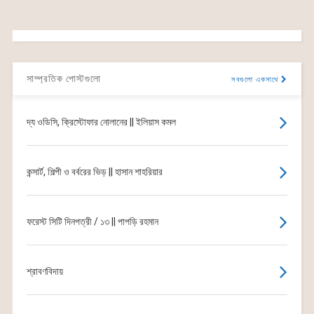
সাম্প্রতিক পোস্টগুলো
সবগুলো একসাথে
দ্য ওডিসি, ক্রিস্টোফার নোলানের || ইলিয়াস কমল
কন্সার্ট, শিল্পী ও বর্বরের ভিড় || হাসান শাহরিয়ার
ফরেস্ট সিটি দিনপত্রী / ১৩ || পাপড়ি রহমান
শ্রাবণবিদায়