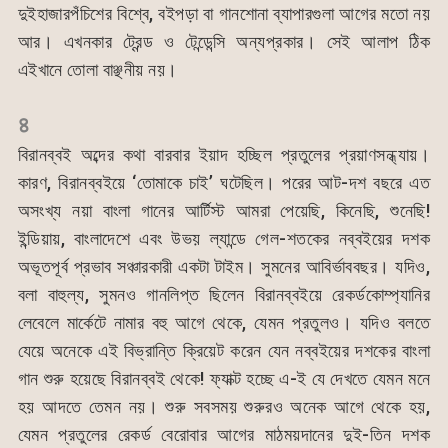
দুইহাজারপঁচিশের বিশ্বে, বইপড়া বা গানশোনা ব্যাপারগুলা আগের মতো নয়
আর। এখনকার ট্রেন্ড ও টেন্ডেন্সি অন্যপ্রকার। সেই আলাপ ঠিক
এইখানে তোলা বাঞ্ছনীয় নয়।
৪
বিরানব্বই অব্দের কথা বারবার ইয়াদ হচ্ছিল প্রতুলের প্রয়াণসন্ধ্যায়।
কারণ, বিরানব্বইয়ে ‘তোমাকে চাই’ ঘটেছিল। পরের আট-দশ বছরে এত
অসংখ্য নয়া বাংলা গানের আর্টিস্ট আমরা পেয়েছি, কিনেছি, শুনেছি!
ইন্ডিয়ায়, বাংলাদেশে এবং উভয় ল্যান্ডে গেল-শতকের নব্বইয়ের দশক
অভূতপূর্ব প্রভাব সঞ্চারকারী একটা টাইম। সুমনের আবির্ভাববছর। যদিও,
বলা বাহুল্য, সুমনও গানলিপ্ত ছিলেন বিরানব্বইয়ে রেকর্ডকোম্প্যানির
লেবেলে মার্কেটে নামার বহু আগে থেকে, যেমন প্রতুলও। যদিও বলতে
যেয়ে অনেকে এই বিভ্রান্তি ক্রিয়েট করেন যেন নব্বইয়ের দশকের বাংলা
গান শুরু হয়েছে বিরানব্বই থেকে! ফ্যাক্ট হচ্ছে এ-ই যে দেখতে যেমন মনে
হয় আদতে তেমন নয়। শুরু সবসময় শুরুরও অনেক আগে থেকে হয়,
যেমন প্রতুলের রেকর্ড বেরোবার আগের মাঠময়দানের দুই-তিন দশক