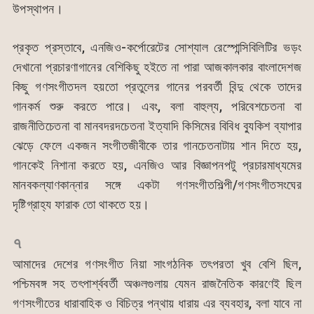
উপস্থাপন।
প্রকৃত প্রস্তাবে, এনজিও-কর্পোরেটের সোশ্যাল রেস্পোন্সিবিলিটির ভড়ং
দেখানো প্রচারণাগানের বেশিকিছু হইতে না পারা আজকালকার বাংলাদেশজ
কিছু গণসংগীতদল হয়তো প্রতুলের গানের পরবর্তী বিন্দু থেকে তাদের
গানকর্ম শুরু করতে পারে। এবং, বলা বাহুল্য, পরিবেশচেতনা বা
রাজনীতিচেতনা বা মানবদরদচেতনা ইত্যাদি কিসিমের বিবিধ ব্যুকিশ ব্যাপার
ঝেড়ে ফেলে একজন সংগীতজীবীকে তার গানচেতনাটায় শান দিতে হয়,
গানকেই নিশানা করতে হয়, এনজিও আর বিজ্ঞাপনপটু প্রচারমাধ্যমের
মানবকল্যাণকান্নার সঙ্গে একটা গণসংগীতশিল্পী/গণসংগীতসংঘের
দৃষ্টিগ্রাহ্য ফারাক তো থাকতে হয়।
৭
আমাদের দেশের গণসংগীত নিয়া সাংগঠনিক তৎপরতা খুব বেশি ছিল,
পশ্চিমবঙ্গ সহ তৎপার্শ্ববর্তী অঞ্চলগুলায় যেমন রাজনৈতিক কারণেই ছিল
গণসংগীতের ধারাবাহিক ও বিচিত্র পন্থায় ধারায় এর ব্যবহার, বলা যাবে না