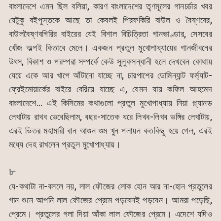
বাংলাদেশে এমন ছিল বলিয়া, কারণ বাংলাদেশের তৃণমূলের গানচর্চার খবর
যেটুকু বইপুস্তকে আছে তা কেবলই পিরফকিরি বাউল ও বৈষ্ণবের,
বাউলবৈষ্ণবগিরির বাইরের যেই বিশাল বিচিত্রিতা গানভাণ্ডার, সেসবের
খোঁজ অল্পই কিতাবে মেলে। একজন প্রতুল মুখোপাধ্যায়ের গানজীবনের
উৎস, বিকাশ ও পরম্পরা সম্পর্কে কেউ সুলুকসন্ধানী হলে দেখবেন কোথায়
যেয়ে একে আর খাপে আঁটানো যাচ্ছে না, চারপাশের ডোমিন্যান্ট ফর্ম্যাট-
ফ্রেইমোয়ার্কের বাইরে বেরিয়ে যাচ্ছে এ, যেমন যায় কফিল আহমেদ
বাংলাদেশে… এই কিসিমের কথাগুলো প্রতুল মুখোপাধ্যায় নিয়া প্ল্যানড
লেখাটায় রাখব ভেবেছিলাম, বছর-সাতেক ধরে লিখব-লিখব ভঙ্গির লেখাটায়,
এরই ভিতর মহামারী বান আগুন গুম খুন পলায়ন কতকিছু হয়ে গেল, এরই
মধ্যে দেহ রাখলেন প্রতুল মুখোপাধ্যায়।
৮
যে-কথাটা না-বললে নয়, লাল ফৌজের লোক হোন আর না-হোন প্রতুলের
গান শুনে আপনি লাল ফৌজের প্রেমে পড়বেনই পড়বেন। আমরা পড়েছি,
প্রেমে। প্রতুলের গলা দিয়া আঁকা লাল ফৌজের প্রেমে। এদেশে যদিও