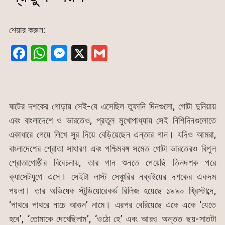
শেয়ার করুন:
F
W
M
X
G
a
h
e
m
c
at
s
ai
e
s
s
l
ষাটের দশকের গোড়ায় সেই-যে এসেছিল তুফানি দিনগুলো, গোটা দুনিয়ায়
b
A
e
এবং বাংলাদেশে ও ভারতেও, প্রতুল মুখোপাধ্যায় সেই নিশিদিনগুলোতে
o
p
n
একাধারে গেয়ে লিখে সুর দিয়ে বেড়িয়েছেন এন্তার গান। যদিও আমরা,
o
p
g
বাংলাদেশের শ্রোতা সাধারণ এবং পশ্চিমবঙ্গ সমেত গোটা ভারতেরও বিপুল
k
er
শ্রোতাগোষ্ঠীর বিবেচনায়, তার গান শুনতে পেয়েছি তিনদশক পরে
ক্যাসেটযুগে এসে। সেইটা লাস্ট সেঞ্চুরির নব্বইয়ের দশকের একদম
পয়লা। তার অভিষেক স্টুডিয়োরেকর্ড রিলিজ হয়েছে ১৯৯০ খ্রিস্টাব্দে,
‘পাথরে পাথরে নাচে আগুন’ নামে। এরপর বেরিয়েছে একে একে ‘যেতে
হবে’, ‘তোমাকে দেখেছিলাম’, ‘ওঠো হে’ এবং আরও অন্তত ছয়-সাতটা