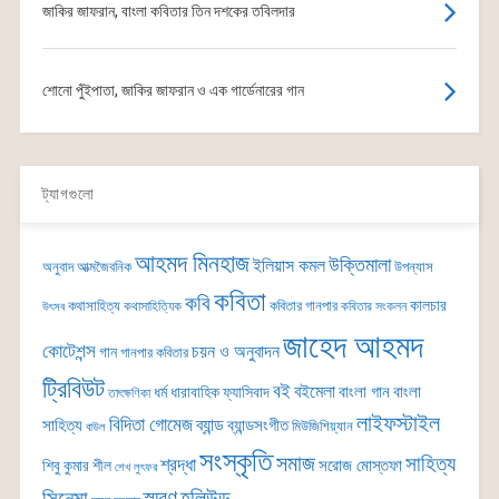
জাকির জাফরান, বাংলা কবিতার তিন দশকের তবিলদার
শোনো পুঁইপাতা, জাকির জাফরান ও এক গার্ডেনারের গান
ট্যাগগুলো
আহমদ মিনহাজ
উক্তিমালা
ইলিয়াস কমল
অনুবাদ
আত্মজৈবনিক
উপন্যাস
কবিতা
কবি
কালচার
কথাসাহিত্য
কবিতার গানপার
কথাসাহিত্যিক
কবিতার সংকলন
উৎসব
জাহেদ আহমদ
কোটেশন্স
চয়ন ও অনুবাদন
গান
গানপার কবিতার
ট্রিবিউট
বই
বইমেলা
বাংলা গান
বাংলা
ধর্ম
ধারাবাহিক
ফ্যাসিবাদ
তাৎক্ষণিকা
লাইফস্টাইল
বিদিতা গোমেজ
ব্যান্ড
সাহিত্য
ব্যান্ডসংগীত
মিউজিশিয়্যান
বাউল
সংস্কৃতি
সমাজ
সাহিত্য
শ্রদ্ধা
সরোজ মোস্তফা
শিবু কুমার শীল
শেখ লুৎফর
সিনেমা
স্মরণ
হলিউড