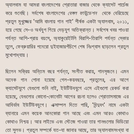
অ্যালবাম যা আমরা বাংলাদেশের শ্রোতারা বাজার থেকে ক্যাসেট পার্চেজ
করে শুনেছি। সর্বশেষ বাংলাদেশের
বেঙ্গল ফাউন্ডেশন
থেকে বেরিয়েছে
প্রতুল মুখুজ্জের ‘আমি বাংলায় গান গাই’ শীর্ষক একটা অ্যালবাম, ২০১১,
হয়ে গেছে সে-ও অর্ধযুগ গিয়ে দেড়যুগ অতিক্রান্ত। সর্বশেষ খবর পাওয়া
পর্যন্ত আশি-প্রায় বয়সে, অ্যাকুরেইটলি বিরাশি-তিরাশি পর্যন্ত স্কোর
তুলে, ফেব্রুয়ারির পনেরো দুইহাজারপঁচিশে শেষ নিঃশ্বাস ছাড়লেন প্রতুল
মুখোপাধ্যায়।
ছিলেন সক্রিয় অন্তিম বছর পর্যন্ত, সংগীত করায়, গানসৃজনে। এমন
অনেক গান শোনা হয়েছে গেল-কয়বছরে, প্রতুলের, এর আগে
ক্যাসেটযুগে যেগুলো শুনি নাই, ইউটিউবযুগে এসে এইগুলো রেকর্ড করা
হয়েছে, যেগুলোর কোনো-কোনোটা আগের রচনা হলেও শ্রোতাসমাজে এর
আবির্ভাব ইউটিউবযুগে। এক্সাম্পল দিতে পারি, ‘বিন্দুবৎ’ নামে একটা
ব্যানারে এমন কয়েক আনকোরা গান আছে এবং এমন আরও কোথাও
কোথাও নিশ্চয়। আর লাইভে এবং স্টেজে গাওয়া তার গানগুলোর ভিডিয়ো
তো সুলভ। প্রতুল সম্পর্কে যত-যা জানার আছে, তার অ্যালবামসংখ্যা বা