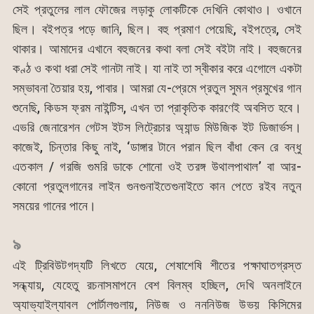
সেই প্রতুলের লাল ফৌজের লড়াকু লোকটিকে দেখিনি কোথাও। ওখানে
ছিল। বইপত্র পড়ে জানি, ছিল। বহু প্রমাণ পেয়েছি, বইপত্রে, সেই
থাকার। আমাদের এখানে বহুজনের কথা বলা সেই বইটা নাই। বহুজনের
কণ্ঠ ও কথা ধরা সেই গানটা নাই। যা নাই তা স্বীকার করে এগোলে একটা
সম্ভাবনা তৈয়ার হয়, পাবার। আমরা যে-প্রেমে প্রতুল সুমন প্রমুখের গান
শুনেছি, কিডস ফ্রম নাইন্টিস, এখন তা প্রাকৃতিক কারণেই অবসিত হবে।
এভরি জেনারেশন গেটস ইটস লিট্রেচার অ্যান্ড মিউজিক ইট ডিজার্ভস।
কাজেই, চিন্তার কিছু নাই, ‘ডাঙ্গার টানে পরান ছিল বাঁধা কেন রে বন্ধু
এতকাল / গরজি গুমরি ডাকে শোনো ওই তরঙ্গ উথালপাথাল’ বা আর-
কোনো প্রতুলগানের লাইন গুনগুনাইতেগুনাইতে কান পেতে রইব নতুন
সময়ের গানের পানে।
৯
এই ট্রিবিউটগদ্যটি লিখতে যেয়ে, শেষাশেষি শীতের পক্ষাঘাতগ্রস্ত
সন্ধ্যায়, যেহেতু রচনাসমাপনে বেশ বিলম্ব হচ্ছিল, দেখি অনলাইনে
অ্যাভ্যাইল্যাবল পোর্টালগুলায়, নিউজ ও নননিউজ উভয় কিসিমের