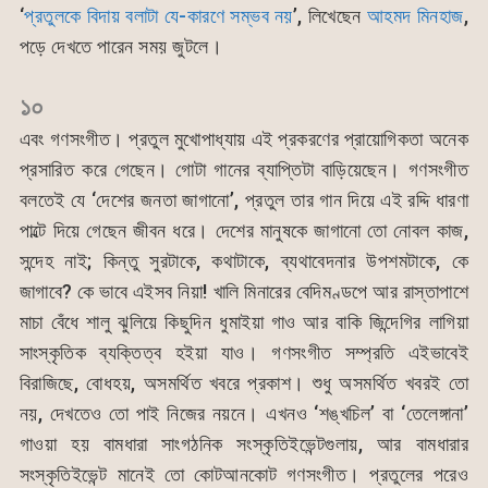
‘
প্রতুলকে বিদায় বলাটা যে-কারণে সম্ভব নয়
’, লিখেছেন
আহমদ মিনহাজ
,
পড়ে দেখতে পারেন সময় জুটলে।
১০
এবং গণসংগীত। প্রতুল মুখোপাধ্যায় এই প্রকরণের প্রায়োগিকতা অনেক
প্রসারিত করে গেছেন। গোটা গানের ব্যাপ্তিটা বাড়িয়েছেন। গণসংগীত
বলতেই যে ‘দেশের জনতা জাগানো’, প্রতুল তার গান দিয়ে এই রদ্দি ধারণা
পাল্টে দিয়ে গেছেন জীবন ধরে। দেশের মানুষকে জাগানো তো নোবল কাজ,
সন্দেহ নাই; কিন্তু সুরটাকে, কথাটাকে, ব্যথাবেদনার উপশমটাকে, কে
জাগাবে? কে ভাবে এইসব নিয়া! খালি মিনারের বেদিমণ্ডপে আর রাস্তাপাশে
মাচা বেঁধে শালু ঝুলিয়ে কিছুদিন ধুমাইয়া গাও আর বাকি জিন্দেগির লাগিয়া
সাংস্কৃতিক ব্যক্তিত্ব হইয়া যাও। গণসংগীত সম্প্রতি এইভাবেই
বিরাজিছে, বোধহয়, অসমর্থিত খবরে প্রকাশ। শুধু অসমর্থিত খবরই তো
নয়, দেখতেও তো পাই নিজের নয়নে। এখনও ‘শঙ্খচিল’ বা ‘তেলেঙ্গানা’
গাওয়া হয় বামধারা সাংগঠনিক সংস্কৃতিইভেন্টগুলায়, আর বামধারার
সংস্কৃতিইভেন্ট মানেই তো কোটআনকোট গণসংগীত। প্রতুলের পরেও