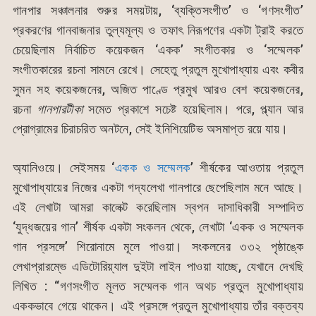
গানপার সঞ্চালনার শুরুর সময়টায়, ‘ব্যক্তিসংগীত’ ও ‘গণসংগীত’
প্রকরণের গানবাজনার তুল্যমূল্য ও তফাৎ নিরূপণের একটা ট্রাই করতে
চেয়েছিলাম নির্বাচিত কয়েকজন ‘একক’ সংগীতকার ও ‘সম্মেলক’
সংগীতকারের রচনা সামনে রেখে। সেহেতু প্রতুল মুখোপাধ্যায় এবং কবীর
সুমন সহ কয়েকজনের, অজিত পাণ্ডে প্রমুখ আরও বেশ কয়েকজনের,
রচনা
গানপারটীকা
সমেত প্রকাশে সচেষ্ট হয়েছিলাম। পরে, প্ল্যান আর
প্রোগ্রামের চিরাচরিত অনটনে, সেই ইনিশিয়েটিভ অসমাপ্ত রয়ে যায়।
অ্যানিওয়ে। সেইসময় ‘
একক ও সম্মেলক
’ শীর্ষকের আওতায় প্রতুল
মুখোপাধ্যায়ের নিজের একটা গদ্যলেখা গানপারে ছেপেছিলাম মনে আছে।
এই লেখাটা আমরা কালেক্ট করেছিলাম স্বপন দাসাধিকারী সম্পাদিত
‘যুদ্ধজয়ের গান’ শীর্ষক একটা সংকলন থেকে, লেখাটা ‘একক ও সম্মেলক
গান প্রসঙ্গে’ শিরোনামে মূলে পাওয়া। সংকলনের ৩৩২ পৃষ্ঠাঙ্কে
লেখাপ্রারম্ভে এডিটোরিয়্যাল দুইটা লাইন পাওয়া যাচ্ছে, যেখানে দেখছি
লিখিত : “গণসংগীত মূলত সম্মেলক গান অথচ প্রতুল মুখোপাধ্যায়
এককভাবে গেয়ে থাকেন। এই প্রসঙ্গে প্রতুল মুখোপাধ্যায় তাঁর বক্তব্য