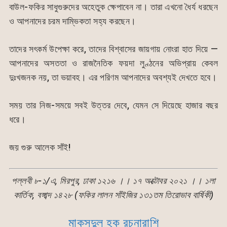
বাউল-ফকির সাধুগুরুদের অহেতুক ক্ষেপাবেন না। তারা এখনো ধৈর্য ধরছেন
ও আপনাদের চরম দাম্ভিকতা সহ্য করছেন।
তাদের সৎকর্ম উপেক্ষা করে, তাদের বিশ্বাসের জায়গায় নোংরা হাত দিয়ে —
আপনাদের অসততা ও রাজনৈতিক ফয়দা লুণ্ঠনের অভিপ্রায় কেবল
দুঃখজনক নয়, তা ভয়াবহ। এর পরিণম আপনাদের অবশ্যই দেখতে হবে।
সময় তার নিজ-সময়ে সবই উত্তর দেবে, যেমন সে দিয়েছে হাজার বছর
ধরে।
জয় গুরু আলেক সাঁই!
পল্লবী ৮-১/এ, মিরপুর, ঢাকা ১২১৬ ।। ১৭ অক্টোবর ২০২১ ।। ১লা
কার্তিক, বঙ্গাব্দ ১৪২৮ (ফকির লালন সাঁইজির ১৩১তম তিরোভাব বার্ষিকী)
মাকসুদুল হক রচনারাশি