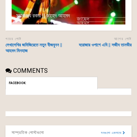
ম্যাক দ্য রকার || জাহেদ আহমদ
পরের পোষ্ট
আগের পোষ্ট
লেখালেখির জমিজিরেতে নতুন বীজবুনন ||
দরোজার ওপাশে এবি || সজীব তানভীর
আহমদ মিনহাজ
COMMENTS
FACEBOOK:
সাম্প্রতিক পোস্টগুলো
সবগুলো একসাথে