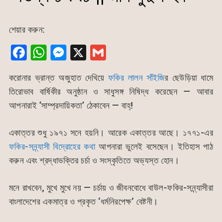
শেয়ার করুন:
F
W
M
X
G
a
h
e
m
করোনার ভ্রান্ত অজুহাত দেখিয়ে
ফকির লালন সাঁইজি
র ছেউড়িয়া ধামে
c
at
s
ai
তিরোভাব বার্ষিকীর অনুষ্ঠান ও সাধুসঙ্গ নিষিদ্ধ করেছেন — আবার
e
s
s
l
আপনারাই ‘সাম্প্রদায়িকতা’ ঠেকাবেন — বাহ্!
b
A
e
o
p
n
একাত্তর শুধু ১৯৭১ সনে হয়নি। আরেক একাত্তর আছে। ১৭৭১-এর
o
p
g
ফকির-সন্ন্যাসী বিদ্রোহের কথা
আপনারা ভুলেই বসেছেন। ইতিহাস পাঠ
k
er
করুন এবং শ্রদ্ধাভক্তির চর্চা ও সংস্কৃতিতে অভ্যস্ত হোন।
মনে রাখবেন, মুখে মুখে নয় — চর্চায় ও জীবনবোধে বাউল-ফকির-সন্ন্যাসীরা
বাংলাদেশের একমাত্র ও প্রকৃত ‘ধর্মনিরপেক্ষ’ বেষ্টনী।