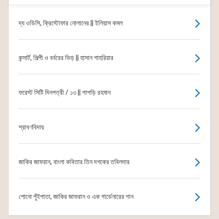
দ্য ওডিসি, ক্রিস্টোফার নোলানের || ইলিয়াস কমল
কন্সার্ট, শিল্পী ও বর্বরের ভিড় || হাসান শাহরিয়ার
ফরেস্ট সিটি দিনপত্রী / ১৩ || পাপড়ি রহমান
শ্রাবণবিদায়
জাকির জাফরান, বাংলা কবিতার তিন দশকের তবিলদার
শোনো পুঁইপাতা, জাকির জাফরান ও এক গার্ডেনারের গান