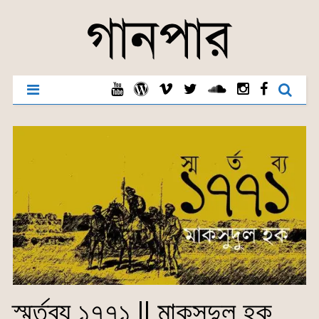
স্মর্তব্য ১৭৭১ || মাকসুদুল হক