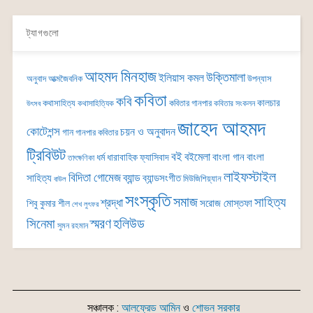
ট্যাগগুলো
আহমদ মিনহাজ
উক্তিমালা
ইলিয়াস কমল
অনুবাদ
আত্মজৈবনিক
উপন্যাস
কবিতা
কবি
কালচার
কথাসাহিত্য
কবিতার গানপার
কথাসাহিত্যিক
কবিতার সংকলন
উৎসব
জাহেদ আহমদ
কোটেশন্স
চয়ন ও অনুবাদন
গান
গানপার কবিতার
ট্রিবিউট
বই
বইমেলা
বাংলা গান
বাংলা
ধর্ম
ধারাবাহিক
ফ্যাসিবাদ
তাৎক্ষণিকা
লাইফস্টাইল
বিদিতা গোমেজ
ব্যান্ড
সাহিত্য
ব্যান্ডসংগীত
মিউজিশিয়্যান
বাউল
সংস্কৃতি
সমাজ
সাহিত্য
শ্রদ্ধা
সরোজ মোস্তফা
শিবু কুমার শীল
শেখ লুৎফর
সিনেমা
স্মরণ
হলিউড
সুমন রহমান
সঞ্চালক :
আলফ্রেড আমিন
ও
শোভন সরকার