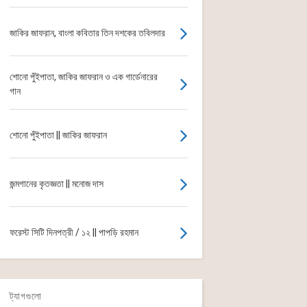
জাকির জাফরান, বাংলা কবিতার তিন দশকের তবিলদার
শোনো পুঁইপাতা, জাকির জাফরান ও এক গার্ডেনারের
গান
শোনো পুঁইপাতা || জাকির জাফরান
জন্মগানের কৃতজ্ঞতা || মনোজ দাস
ফরেস্ট সিটি দিনপত্রী / ১২ || পাপড়ি রহমান
ট্যাগগুলো