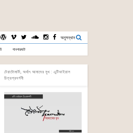
অনুসন্ধান
তা
গানপারঘাট
টেরাটোমার্টা, অর্থাৎ আমাদের মুখ : এন্টিভাইরাল
চিত্রপ্রদর্শনী