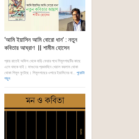
‘আমি ইয়াসিন আমি বোরো ধান’ : নতুন
কবিতার আঘ্রাণ || শামীম হোসেন
প্রায় রাতেই অফিস থেকে বাড়ি ফেরার পথে শিমুলগাছটির কাছে
এসে থমকে যাই। ফাগুনের প্রথমদিনে খেয়াল করলাম থোকা
থোকা শিমুল ফুটেছে। শিমুলগাছের ওপারে ইয়াসিনের বা...
পুরোটা
পড়ুন