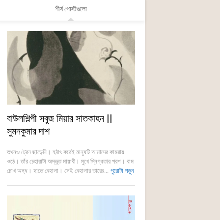
শীর্ষ পোস্টগুলো
বাউলশিল্পী সবুজ মিয়ার সাতকাহন ||
সুমনকুমার দাশ
তখনও ট্রেন ছাড়েনি। হঠাৎ করেই মানুষটি আমাদের কামরায়
ওঠে। তাঁর চেহারাটা অদ্ভুত মায়াবী। মুখে স্নিগ্ধতার পরশ। বাম
চোখ অন্ধ। হাতে বেহালা। সেই বেহালার তারের...
পুরোটা পড়ুন