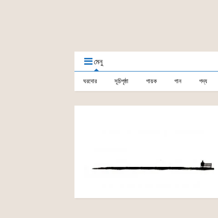
মেনু
ঘরদোর
সূচিপৃষ্ঠা
গায়ক
গান
গদ্য