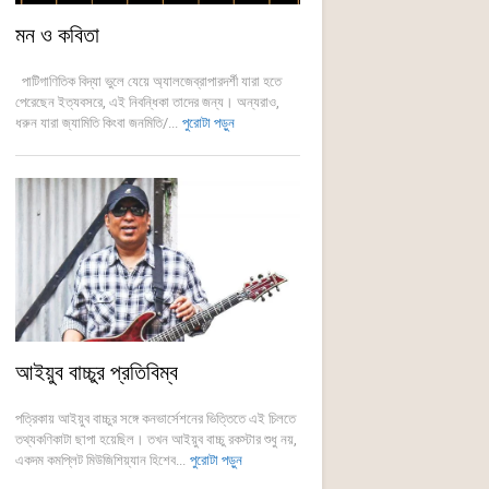
মন ও কবিতা
পাটিগাণিতিক বিদ্যা ভুলে যেয়ে অ্যালজেব্রাপারদর্শী যারা হতে
পেরেছেন ইত্যবসরে, এই নিবন্ধিকা তাদের জন্য। অন্যরাও,
ধরুন যারা জ্যামিতি কিংবা জনমিতি/...
পুরোটা পড়ুন
আইয়ুব বাচ্চুর প্রতিবিম্ব
পত্রিকায় আইয়ুব বাচ্চুর সঙ্গে কনভার্সেশনের ভিত্তিতে এই চিলতে
তথ্যকণিকাটা ছাপা হয়েছিল। তখন আইয়ুব বাচ্চু রকস্টার শুধু নয়,
একদম কমপ্লিট মিউজিশিয়্যান হিশেব...
পুরোটা পড়ুন