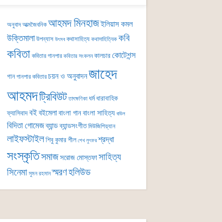
আহমদ মিনহাজ
ইলিয়াস কমল
অনুবাদ
আত্মজৈবনিক
কবি
উক্তিমালা
উপন্যাস
কথাসাহিত্য
কথাসাহিত্যিক
উৎসব
কবিতা
কোটেশন্স
কালচার
কবিতার গানপার
কবিতার সংকলন
জাহেদ
চয়ন ও অনুবাদন
গান
গানপার কবিতার
আহমদ
ট্রিবিউট
ধর্ম
ধারাবাহিক
তাৎক্ষণিকা
বই
বইমেলা
বাংলা গান
বাংলা সাহিত্য
ফ্যাসিবাদ
বাউল
বিদিতা গোমেজ
ব্যান্ড
ব্যান্ডসংগীত
মিউজিশিয়্যান
লাইফস্টাইল
শ্রদ্ধা
শিবু কুমার শীল
শেখ লুৎফর
সংস্কৃতি
সমাজ
সাহিত্য
সরোজ মোস্তফা
সিনেমা
স্মরণ
হলিউড
সুমন রহমান