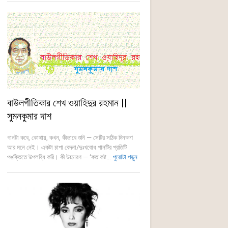
বাউলগীতিকার শেখ ওয়াহিদুর রহমান ||
সুমনকুমার দাশ
গানটা কবে, কোথায়, কখন, কীভাবে শুনি — সেটির সঠিক দিনক্ষণ
আর মনে নেই। একটা চাপা বেদনা/দুঃখবোধ গানটির প্রতিটি
পঙক্তিতে উপলব্ধি করি। কী উচ্চারণ — ‘কত কষ্ট...
পুরোটা পড়ুন