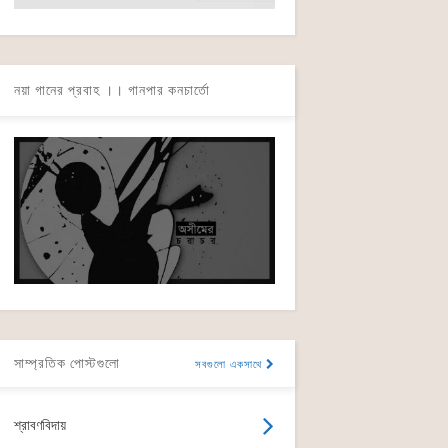
নয়া গানের প্রবাহ ।। গানপার কনচার্তো
সাম্প্রতিক পোস্টগুলো
সবগুলো একসাথে
শ্রাবণবিদায়