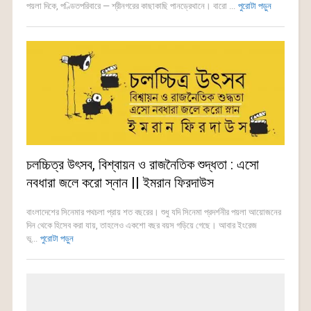
পয়লা দিকে, পণ্ডিতপরিবারে — শ্রীনগরের কাছাকাছি পানড্রেথানে। বারো ...
পুরোটা পড়ুন
চলচ্চিত্র উৎসব, বিশ্বায়ন ও রাজনৈতিক শুদ্ধতা : এসো
নবধারা জলে করো স্নান || ইমরান ফিরদাউস
বাংলাদেশের সিনেমার পথচলা প্রায় শত বছরের। শুধু যদি সিনেমা প্রদর্শনীর পয়লা আয়োজনের
দিন থেকে হিসেব করা যায়, তাহলেও একশো বছর বয়স গড়িয়ে গেছে। আবার ইংরেজ
ভূ...
পুরোটা পড়ুন