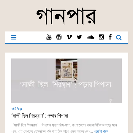
বইরিভিয়্যু
‘সাক্ষী ছিল শিরস্ত্রাণ’ : পড়ার পিপাসা
‘সাক্ষী ছিল শিরস্ত্রাণ’— লিখসেন সুহান রিজওয়ান, বাংলাদেশের কথাসাহিত্যিক যতদূর মনে
পড়ে, এই লেখকের তেমনকিসু পড়ি নাই ঠিক আগে এমন অনেক লেখ...
পুরোটা পড়ুন