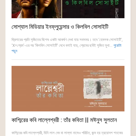
সোশ্যাল মিডিয়ার ইনফ্লুয়েন্সার ও কিলবিল সোসাইটি
থ্রিলারের প্রতি সৃজিতের বিশেষ একটা আকর্ষণ দেখা যায় সবসময়। তবে ‘হেমলক সোসাইটি’,
‘X=প্রেম’-এর পর ‘কিলবিল সোসাইটি’ দেখে বলাই যায়, প্রেমের ছবিই সৃজিত মুখা...
পুরোটা
পড়ুন
কাশ্মিরের কবি লাল্লেশ্বরী : তাঁর কবিতা || মঈনুস সুলতান
কাশ্মিরের কবি লাল্লেশ্বরী, যিনি লাল দেদ বা লাল্লা নামেও পরিচিত, জন্ম হয় ত্রয়োদশ শতকের