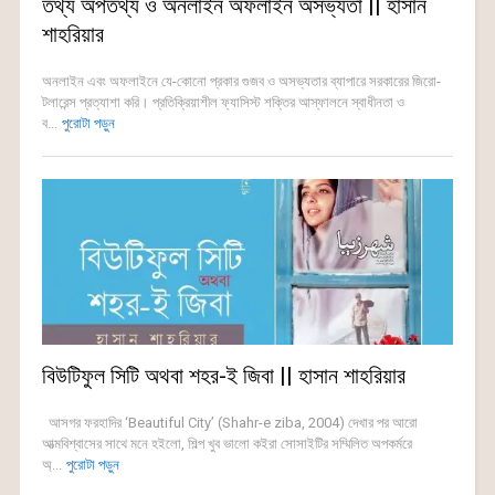
তথ্য অপতথ্য ও অনলাইন অফলাইন অসভ্যতা || হাসান
শাহরিয়ার
অনলাইন এবং অফলাইনে যে-কোনো প্রকার গুজব ও অসভ্যতার ব্যাপারে সরকারের জিরো-
টলারেন্স প্রত্যাশা করি। প্রতিক্রিয়াশীল ফ্যাসিস্ট শক্তির আস্ফালনে স্বাধীনতা ও
ব...
পুরোটা পড়ুন
বিউটিফুল সিটি অথবা শহর-ই জিবা || হাসান শাহরিয়ার
আসগর ফরহাদির ‘Beautiful City’ (Shahr-e ziba, 2004) দেখার পর আরো
আত্মবিশ্বাসের সাথে মনে হইলো, শিল্প খুব ভালো কইরা সোসাইটির সম্মিলিত অপকর্মরে
অ্...
পুরোটা পড়ুন