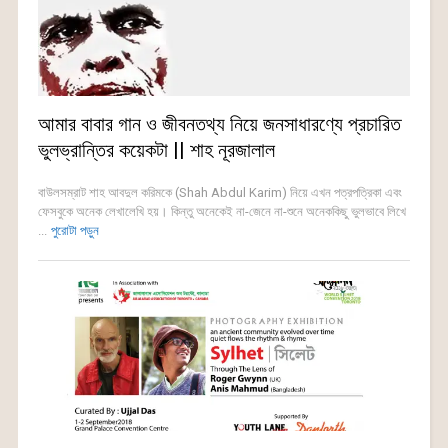
আমার বাবার গান ও জীবনতথ্য নিয়ে জনসাধারণ্যে প্রচারিত
ভুলভ্রান্তির কয়েকটা || শাহ নূরজালাল
বাউলসম্রাট শাহ আবদুল করিমকে (Shah Abdul Karim) নিয়ে এখন পত্রপত্রিকা এবং
ফেসবুকে অনেক লেখালেখি হয়। কিন্তু অনেকেই না-জেনে না-শুনে অনেককিছু ভুলভাবে লিখে
...
পুরোটা পড়ুন