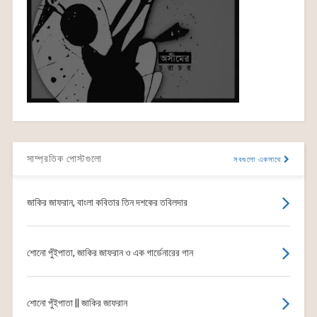
সাম্প্রতিক পোস্টগুলো
সবগুলো একসাথে
জাকির জাফরান, বাংলা কবিতার তিন দশকের তবিলদার
শোনো পুঁইপাতা, জাকির জাফরান ও এক গার্ডেনারের গান
শোনো পুঁইপাতা || জাকির জাফরান