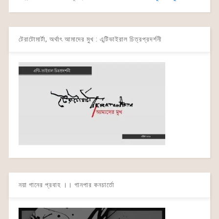
টেরাটোমার্টা, অর্থাৎ আমাদের মুখ : এন্টিভাইরাল চিত্রপ্রদর্শনী
নয়া গানের প্রবাহ ।। গানপার কনচার্তো