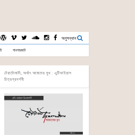
অনুসন্ধান
তা
গানপারঘাট
টেরাটোমার্টা, অর্থাৎ আমাদের মুখ : এন্টিভাইরাল
চিত্রপ্রদর্শনী