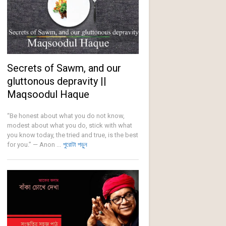
Secrets of Sawm, and our
gluttonous depravity ||
Maqsoodul Haque
“Be honest about what you do not know,
modest about what you do, stick with what
you know today, the tried and true, is the best
for you.” — Anon ...
পুরোটা পড়ুন