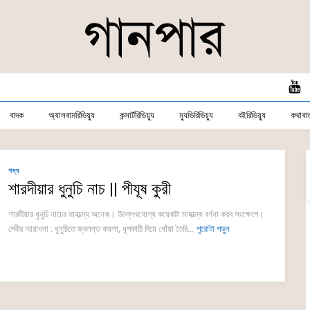
বাদক
অ্যালবামরিভিয়্যু
কন্সার্টরিভিয়্যু
ম্যুভিরিভিয়্যু
বইরিভিয়্যু
কথাবার্
গদ্য
শারদীয়ার ধুনুচি নাচ || পীযূষ কুরী
শারদীয়ার ধুনুচি নাচের মাহাত্ম্য অনেক। উল্লেখযোগ্য কয়েকটা মাহাত্ম্য বর্ণনা করব সংক্ষেপে।
দেবীর আরাধনা : ধুনুচিতে জ্বলন্ত কয়লা, ধূপকাঠি দিয়ে ধোঁয়া তৈরি...
পুরোটা পড়ুন