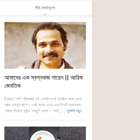
শীর্ষ পোস্টগুলো
আমাদের এক স্বপ্নবাজ গায়েন || আরিফ
জেবতিক
[প্রয়াত ‘দর্পণ’ পত্রিকায় এই লেখাটা ছাপা হয়েছিল আজ থেকে
প্রায় একযুগ আগে। এরই মধ্যে একে একে তিনটে অ্যালবাম
বেরিয়ে গিয়েছে ব্যান্ড ‘দলছুট’ থেকে — ‘আহ্’, ‘...
পুরোটা পড়ুন