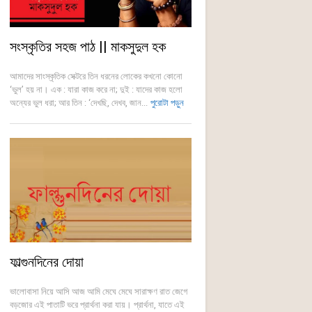
সংস্কৃতির সহজ পাঠ || মাকসুদুল হক
আমাদের সাংস্কৃতিক সেক্টরে তিন ধরনের লোকের কখনো কোনো
‘ভুল’ হয় না। এক : যারা কাজ করে না; দুই : যাদের কাজ হলো
অন্যের ভুল ধরা; আর তিন : ‘দেখছি, দেখব, জান...
পুরোটা পড়ুন
ফাল্গুনদিনের দোয়া
ভালোবাসা নিয়ে আসি আজ আমি মেঘে মেঘে সারাক্ষণ রাত জেগে
বড়জোর এই পাতাটি ভরে প্রার্থনা করা যায়। প্রার্থনা, যাতে এই