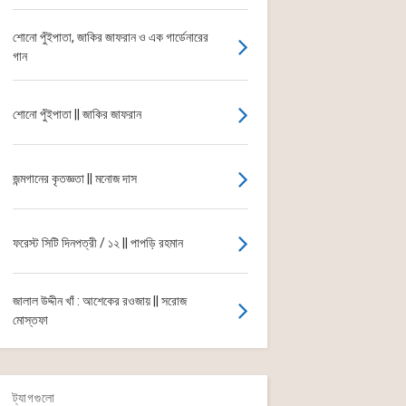
শোনো পুঁইপাতা, জাকির জাফরান ও এক গার্ডেনারের
গান
শোনো পুঁইপাতা || জাকির জাফরান
জন্মগানের কৃতজ্ঞতা || মনোজ দাস
ফরেস্ট সিটি দিনপত্রী / ১২ || পাপড়ি রহমান
জালাল উদ্দীন খাঁ : আশেকের রওজায় || সরোজ
মোস্তফা
ট্যাগগুলো