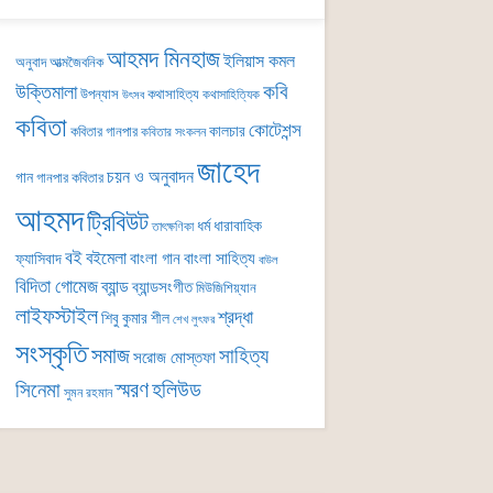
আহমদ মিনহাজ
ইলিয়াস কমল
অনুবাদ
আত্মজৈবনিক
কবি
উক্তিমালা
উপন্যাস
কথাসাহিত্য
কথাসাহিত্যিক
উৎসব
কবিতা
কোটেশন্স
কালচার
কবিতার গানপার
কবিতার সংকলন
জাহেদ
চয়ন ও অনুবাদন
গান
গানপার কবিতার
আহমদ
ট্রিবিউট
ধর্ম
ধারাবাহিক
তাৎক্ষণিকা
বই
বইমেলা
বাংলা গান
বাংলা সাহিত্য
ফ্যাসিবাদ
বাউল
বিদিতা গোমেজ
ব্যান্ড
ব্যান্ডসংগীত
মিউজিশিয়্যান
লাইফস্টাইল
শ্রদ্ধা
শিবু কুমার শীল
শেখ লুৎফর
সংস্কৃতি
সমাজ
সাহিত্য
সরোজ মোস্তফা
সিনেমা
স্মরণ
হলিউড
সুমন রহমান