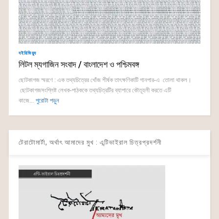
বইরিভিয়্যু
লিটল ম্যগাজিন সংবাদ / বাংলাদেশ ও পশ্চিমবঙ্গ
ছোটকাগজ স্মরণে : এক তথ্যচিত্রের খোঁজ শীর্ষক তাৎক্ষণিকাটি গানপার-এ তোলা থাকল।
ছোটকাগজসংশ্লিষ্ট লেখক-পাঠককে তথ্যচিত্রটির ব্যাপারে কৌতূহলী করতে এটি
কাজে...
পুরোটা পড়ুন
টেরাটোমার্টা, অর্থাৎ আমাদের মুখ : এন্টিভাইরাল চিত্রপ্রদর্শনী