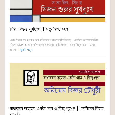
সিজন শুরুর সুখদুঃখ || সত্যজিৎ সিংহ
এবার সিজন শুরু হওয়ার বেশ কদিন আগে থাকতে বৃষ্টি দিতেছে। এতদিনে আমাদের ভিটায়
ঢেঁড়স, ডাটাশাক, আর নালিশাকের একচ্ছত্র দাপট থাকত। এবার কিছুই নাই। ওদের
জায়গা...
পুরোটা পড়ুন
রাধারমণ দত্তের একটা গান ও কিছু প্রশ্ন || অনিমেষ বিজয়