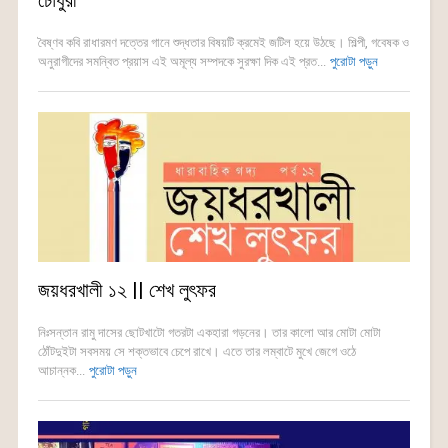
চৌধুরী
বৈষ্ণব কবি রাধারমণ দত্তের গানে শুদ্ধতার বিষয়টি ক্রমেই জটিল হয়ে উঠছে। শিল্পী, গবেষক ও
অনুরাগীদের সমন্বিত প্রয়াস এই অমূল্য সম্পদকে সুরক্ষা দিক এই প্রত...
পুরোটা পড়ুন
জয়ধরখালী ১২ || শেখ লুৎফর
নিঃসন্তান রামু দাসের ছোটখাটো গতরটা একহারা গড়নের। তার কালো আর মোটা মোটা
ঠোঁটদুইটা সবসময় সে শক্তভাবে চেপে রাখে। এতে তার লম্বাটে মুখে জেগে ওঠে
আচান্নক...
পুরোটা পড়ুন