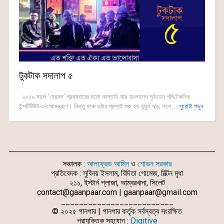
টুকটাক সদালাপ ৫
২০১৯ সালে ‘মেঘদল’ প্রথমবারের মতো কাপ্তাই যায় বাংলাদেশ সুইডেন পলিটেকনিক
ইন্সটিটিউট-এর আমন্ত্রণে। কিন্তু মঞ্চে ওঠার পরপরই শুরু হয় তুমুল ঝড়; ফলে,...
পুরোটা পড়ুন
সঞ্চালক :
আলফ্রেড আমিন
ও
শোভন সরকার
প্রতিবেদক : সুবিনয় ইসলাম, বিদিতা গোমেজ, মিল্টন মৃধা
২১১, ইস্টার্ন প্লাজা, আম্বরখানা, সিলেট
contact@gaanpaar.com | gaanpaar@gmail.com
_________________________
© ২০২৫ গানপার | গানপার কর্তৃক সর্বস্বত্ব সংরক্ষিত
প্রাযুক্তিক সহযোগ :
Digitive