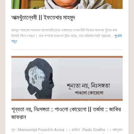
আত্মখুঁতান্বেষী || ইফতেখার মাহমুদ
হুমায়ূন আহমেদ সম্ভবত বাংলাসাহিত্যের একমাত্র লেখক যিনি নিজের অসংখ্য খুঁতের কথা
নিজেই লিখে গেছেন। তার সম্পর্কে যতগুলো নিন্দা আছে, তার অধিকাংশেরই প্রচারক...
পুরোটা
পড়ুন
শূন্যতা নয়, নিঃসঙ্গতা :: পাওলো কোয়েলো || তর্জমা :: জাকির
জাফরান
মূল : Manuscript Found In Accra ।। রচয়িতা : Paulo Coelho ।। বঙ্গানুবাদ