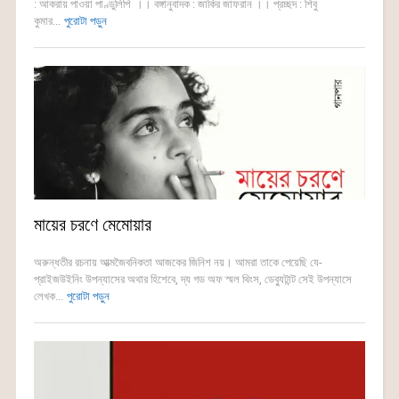
: আকরায় পাওয়া পাণ্ডুলিপি ।। বঙ্গানুবাদক : জাকির জাফরান ।। প্রচ্ছদ : শিবু
কুমার...
পুরোটা পড়ুন
মায়ের চরণে মেমোয়ার
অরুন্ধতীর রচনায় আত্মজৈবনিকতা আজকের জিনিশ নয়। আমরা তাকে পেয়েছি যে-
প্রাইজউইনিং উপন্যাসের অথার হিশেবে, দ্য গড অফ স্মল থিংস, ডেব্যুটান্ট সেই উপন্যাসে
লেখক...
পুরোটা পড়ুন