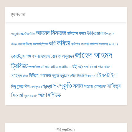
ট্যাগগুলো
আহমদ মিনহাজ
উক্তিমালা
ইলিয়াস কমল
অনুবাদ
আত্মজৈবনিক
উপন্যাস
কবিতা
কবি
কালচার
কথাসাহিত্য
কবিতার গানপার
কথাসাহিত্যিক
কবিতার সংকলন
উৎসব
জাহেদ আহমদ
কোটেশন্স
চয়ন ও অনুবাদন
গান
গানপার কবিতার
ট্রিবিউট
বই
বইমেলা
বাংলা গান
বাংলা
ধর্ম
ধারাবাহিক
ফ্যাসিবাদ
তাৎক্ষণিকা
লাইফস্টাইল
বিদিতা গোমেজ
ব্যান্ড
সাহিত্য
ব্যান্ডসংগীত
মিউজিশিয়্যান
বাউল
সংস্কৃতি
সমাজ
সাহিত্য
শ্রদ্ধা
সরোজ মোস্তফা
শিবু কুমার শীল
শেখ লুৎফর
সিনেমা
স্মরণ
হলিউড
সুমন রহমান
শীর্ষ পোস্টগুলো