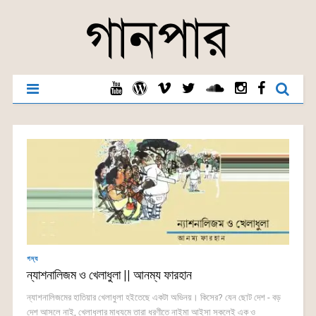
গদ্য
ন্যাশনালিজম ও খেলাধুলা || আনম্য ফারহান
ন্যাশনালিজমের হাতিয়ার খেলাধুলা হইতেছে একটা অভিনয়। কিসের? যেন ছোট দেশ - বড়
দেশ আসলে নাই, খেলাধুলার মাধ্যমে তারা ধরণীতে নাইমা আইসা সকলেই এক ও