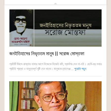
জনইতিহাসের নিভৃততম মানুষ || সরোজ মোস্তফা
প্রতিটি দিবসে রাস্তায় নামার আগে নিজেকে নিজেই বলি, স্বার্থপর যেন না-হই। ছোট-বড় সবার
প্রতিই শ্রদ্ধা ও বন্ধুত্বপূর্ণ দৃষ্টি যেন থাকে। মানুষকে চ্যালেঞ্জ ...
পুরোটা পড়ুন