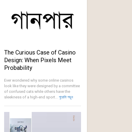
The Curious Case of Casino
Design: When Pixels Meet
Probability
Ever wondered why some online casinos
look like they were designed by a committee
of confused cats while others have the
sleekness of a high-end sport...
পুরোটা পড়ুন