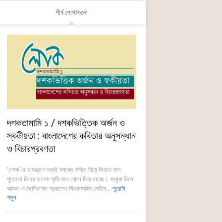
শীর্ষ পোস্টগুলো
দশকতামামি ১ / দশকভিত্তিক অর্জন ও
স্বকীয়তা : বাংলাদেশের কবিতার অনুসন্ধান
ও বিচারপ্রবণতা
‘লোক’-র আমন্ত্রণে নব্বই দশকের কবিতা নিয়ে লিখতে বসে
পুরোনো দিনের অনেক স্মৃতি মনে দোলা দিয়ে যাচ্ছে। বন্ধুরা মিলে
আড্ডা ও ছোটকাগজ প্রকাশের শিহরণমথিত সেইস...
পুরোটা
পড়ুন