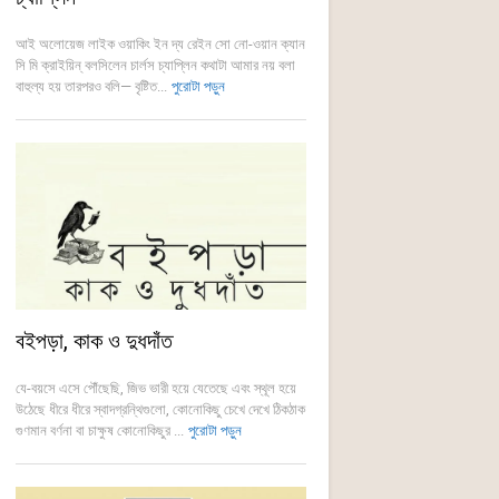
আই অলোয়েজ লাইক ওয়াকিং ইন দ্য রেইন সো নো-ওয়ান ক্যান
সি মি ক্রাইয়িন্ বলসিলেন চার্লস চ্যাপ্লিন কথাটা আমার নয় বলা
বাহুল্য হয় তারপরও বলি— বৃষ্টিত...
পুরোটা পড়ুন
বইপড়া, কাক ও দুধদাঁত
যে-বয়সে এসে পৌঁছেছি, জিভ ভারী হয়ে যেতেছে এবং স্থূল হয়ে
উঠেছে ধীরে ধীরে স্বাদগ্রন্থিগুলো, কোনোকিছু চেখে দেখে ঠিকঠাক
গুণমান বর্ণনা বা চাক্ষুষ কোনোকিছুর ...
পুরোটা পড়ুন