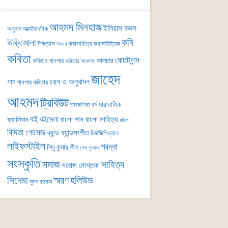
আহমদ মিনহাজ
ইলিয়াস কমল
অনুবাদ
আত্মজৈবনিক
কবি
উক্তিমালা
উপন্যাস
কথাসাহিত্য
কথাসাহিত্যিক
উৎসব
কবিতা
কোটেশন্স
কালচার
কবিতার গানপার
কবিতার সংকলন
জাহেদ
চয়ন ও অনুবাদন
গান
গানপার কবিতার
আহমদ
ট্রিবিউট
ধর্ম
ধারাবাহিক
তাৎক্ষণিকা
বই
বইমেলা
বাংলা গান
বাংলা সাহিত্য
ফ্যাসিবাদ
বাউল
বিদিতা গোমেজ
ব্যান্ড
ব্যান্ডসংগীত
মিউজিশিয়্যান
লাইফস্টাইল
শ্রদ্ধা
শিবু কুমার শীল
শেখ লুৎফর
সংস্কৃতি
সমাজ
সাহিত্য
সরোজ মোস্তফা
সিনেমা
স্মরণ
হলিউড
সুমন রহমান