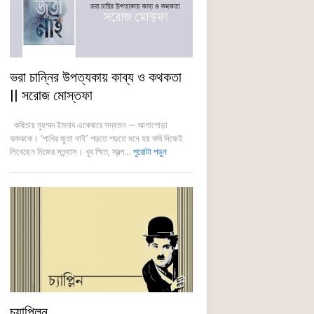
ভরা চান্নির উপত্যকায় কাব্য ও কথকতা
|| সরোজ মোস্তফা
কবিতায় মুহম্মদ ইমদাদ একেবারে সদ্যতন — আগাগোড়া
ঝকঝকে। ‘পাখির জুতা নাই’ পড়তে পড়তে মনে হয় কবি নিজেই
লিখেছেন নিজের সন্ন্যাস। খুব স্মিত, স্বল্প...
পুরোটা পড়ুন
চ্যাপ্লিন