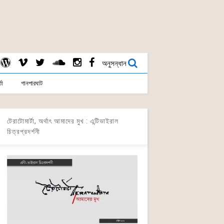
অনুসন্ধান
তা
গানপারঘাট
টেরাটোমার্টা, অর্থাৎ আমাদের মুখ : এন্টিভাইরাল
চিত্রপ্রদর্শনী