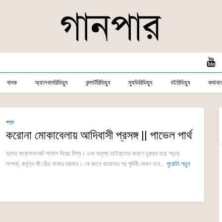
বাদক
অ্যালবামরিভিয়্যু
কন্সার্টরিভিয়্যু
ম্যুভিরিভিয়্যু
বইরিভিয়্যু
কথাবার্
গদ্য
করোনা মোকাবেলায় আদিবাসী প্রসঙ্গ || পাভেল পার্থ
দুঃসহ করোনাসংকট সামাল দিচ্ছে বিশ্ব। এক অদৃশ্য ভাইরাসের কারণে চুরমার হয়ে পড়ছে
সম্পর্ক, কর্তৃত্ব কী বেঁচে থাকার ময়দান। কে জানে করোনার পর পৃথিবী কেমন হবে...
পুরোটা পড়ুন