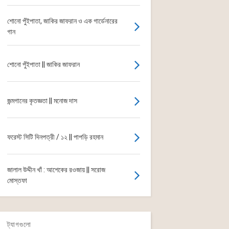
শোনো পুঁইপাতা, জাকির জাফরান ও এক গার্ডেনারের
গান
শোনো পুঁইপাতা || জাকির জাফরান
জন্মগানের কৃতজ্ঞতা || মনোজ দাস
ফরেস্ট সিটি দিনপত্রী / ১২ || পাপড়ি রহমান
জালাল উদ্দীন খাঁ : আশেকের রওজায় || সরোজ
মোস্তফা
ট্যাগগুলো