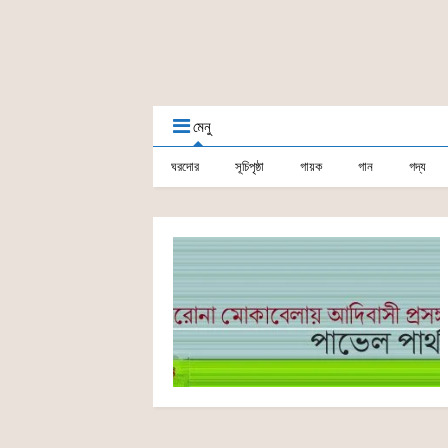
মেনু
ঘরদোর
সূচিপৃষ্ঠা
গায়ক
গান
গদ্য