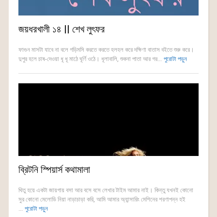
জয়ধরখালী ১৪ || শেখ লুৎফর
ফাগুন মাসটা যাবে না বলে গড়িমসি করতে করতে হলহল করে দক্ষিণা বাতাস বইতে শুরু করে।
দুপুর হলে চাষ-দেওয়া ধূ ধূ মাঠে ঘূর্ণি ওঠে। ধূলাবালি, শুকনা পাতা আর গর...
পুরোটা পড়ুন
ব্রিটনি স্পিয়ার্স কথামালা
থিতু হয়ে একটা জায়গায় বসা আর বসে বসে লেখার টাইম আমার নাই। কিন্তু যখনই কোনো
সুর কোনো মেলোডি নিয়া নাড়াচাড়া করি, আমি আমার অ্যান্সারিং মেশিনের শরণাপন্ন হই
...
পুরোটা পড়ুন