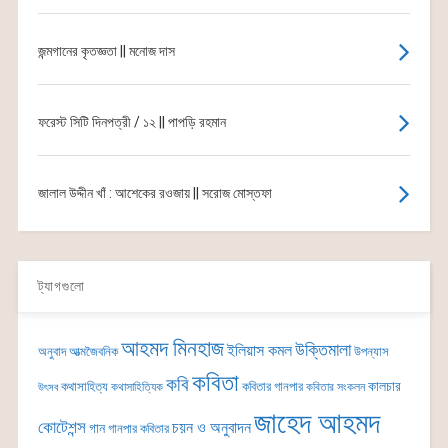
জন্মগানের কৃতজ্ঞতা || মনোজ দাস
ফরেস্ট সিটি দিনপত্রী / ১২ || পাপড়ি রহমান
জালাল উদ্দীন খাঁ : আশেকের রওজায় || সরোজ মোস্তফা
ট্যাগগুলো
আহমদ মিনহাজ
উক্তিমালা
ইলিয়াস কমল
অনুবাদ
আত্মজৈবনিক
উপন্যাস
কবিতা
কবি
কালচার
কথাসাহিত্য
কবিতার গানপার
কথাসাহিত্যিক
কবিতার সংকলন
উৎসব
জাহেদ আহমদ
কোটেশন্স
চয়ন ও অনুবাদন
গান
গানপার কবিতার