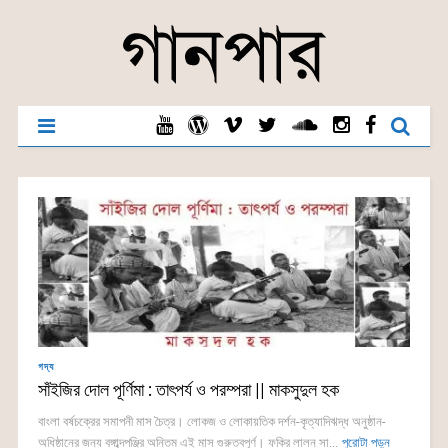
গদ্য
সাঁইজির দোল পূর্ণিমা : তাৎপর্য ও পরম্পরা || মাকসুদুল হক
বাংলা বর্ষচক্রের সমাপনী মাস চৈত্র। লোকজ ও লোকায়তিক দর্শন-কৃত্যাদিঋদ্ধ অনুষ্ঠান-
অধিষ্ঠানের জন্য বঙ্গাব্দপঞ্জির অন্তিম এই মাস গুরুত্বপূর্ণ। ফকির লালন সা...
পুরোটা পড়ুন