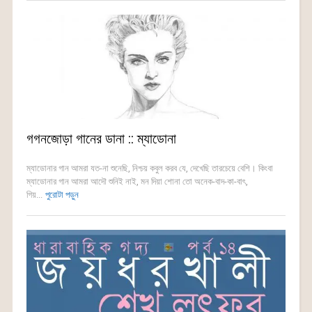
গগনজোড়া গানের ডানা :: ম্যাডোনা
ম্যাডোনার গান আমরা যত-না শুনেছি, নিশ্চয় কবুল করব যে, দেখেছি তারচেয়ে বেশি। কিংবা
ম্যাডোনার গান আমরা আদৌ শুনিই নাই, মন দিয়া শোনা তো অনেক-বাদ-কা-বাৎ,
গিয়...
পুরোটা পড়ুন