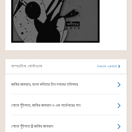
সাম্প্রতিক পোস্টগুলো
সবগুলো একসাথে
জাকির জাফরান, বাংলা কবিতার তিন দশকের তবিলদার
শোনো পুঁইপাতা, জাকির জাফরান ও এক গার্ডেনারের গান
শোনো পুঁইপাতা || জাকির জাফরান