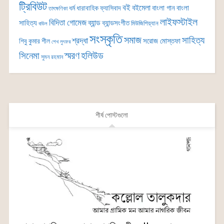
ট্রিবিউট
বই
বইমেলা
বাংলা গান
বাংলা
ধর্ম
ধারাবাহিক
ফ্যাসিবাদ
তাৎক্ষণিকা
লাইফস্টাইল
বিদিতা গোমেজ
ব্যান্ড
সাহিত্য
ব্যান্ডসংগীত
মিউজিশিয়্যান
বাউল
সংস্কৃতি
সমাজ
সাহিত্য
শ্রদ্ধা
সরোজ মোস্তফা
শিবু কুমার শীল
শেখ লুৎফর
সিনেমা
স্মরণ
হলিউড
সুমন রহমান
শীর্ষ পোস্টগুলো