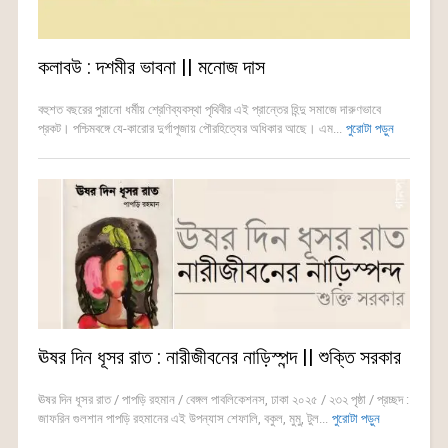
কলাবউ : দশমীর ভাবনা || মনোজ দাস
বহুশত বছরের পুরানো ধর্মীয় শ্রেণিব্যবস্থা পৃথিবীর এই প্রান্তের হিন্দু সমাজে দারুণভাবে
প্রকট। পশ্চিমবঙ্গে যে-কারোর দুর্গাপূজায় পৌরহিত্যের অধিকার আছে। এম...
পুরোটা পড়ুন
ঊষর দিন ধূসর রাত : নারীজীবনের নাড়িস্পন্দ || শুক্তি সরকার
ঊষর দিন ধূসর রাত / পাপড়ি রহমান / বেঙ্গল পাবলিকেশনস, ঢাকা ২০২৫ / ২৩২ পৃষ্ঠা / প্রচ্ছদ :
জাফরিন গুলশান পাপড়ি রহমানের এই উপন্যাস শেফালি, বকুল, মুমু, টুল...
পুরোটা পড়ুন