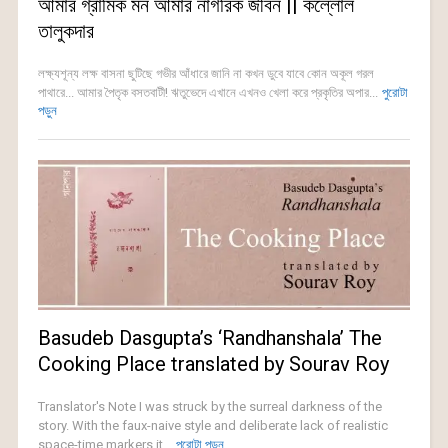
আমার গ্রামিক মন আমার নাগরিক জীবন || কল্লোল
তালুকদার
লক্ষ্যশূন্য লক্ষ বাসনা ছুটিছে গভীর আঁধারে জানি না কখন ডুবে যাবে কোন অকূল গরল
পাথারে... আমার পৈতৃক বসতবাটী! ঋতুভেদে এখানে এখনও খেলা করে প্রকৃতির অপার...
পুরোটা
পড়ুন
Basudeb Dasgupta’s ‘Randhanshala’ The
Cooking Place translated by Sourav Roy
Translator's Note I was struck by the surreal darkness of the
story. With the faux-naive style and deliberate lack of realistic
space-time markers it...
পুরোটা পড়ুন