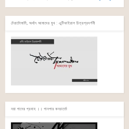
টেরাটোমার্টা, অর্থাৎ আমাদের মুখ : এন্টিভাইরাল চিত্রপ্রদর্শনী
নয়া গানের প্রবাহ ।। গানপার কনচার্তো