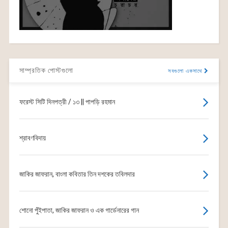
সাম্প্রতিক পোস্টগুলো
সবগুলো একসাথে
ফরেস্ট সিটি দিনপত্রী / ১৩ || পাপড়ি রহমান
শ্রাবণবিদায়
জাকির জাফরান, বাংলা কবিতার তিন দশকের তবিলদার
শোনো পুঁইপাতা, জাকির জাফরান ও এক গার্ডেনারের গান