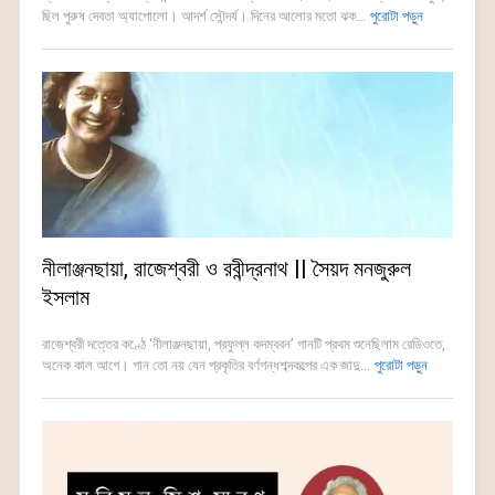
ছিল পুরুষ দেবতা অ্যাপোলো। আদর্শ সৌন্দর্য। দিনের আলোর মতো ঝক...
পুরোটা পড়ুন
নীলাঞ্জনছায়া, রাজেশ্বরী ও রবীন্দ্রনাথ || সৈয়দ মনজুরুল
ইসলাম
রাজেশ্বরী দত্তের কণ্ঠে ‘নীলাঞ্জনছায়া, প্রফুল্ল কদম্ববন’ গানটি প্রথম শুনেছিলাম রেডিওতে,
অনেক কাল আগে। গান তো নয় যেন প্রকৃতির বর্ণগন্ধশব্দকল্পের এক জাদু...
পুরোটা পড়ুন