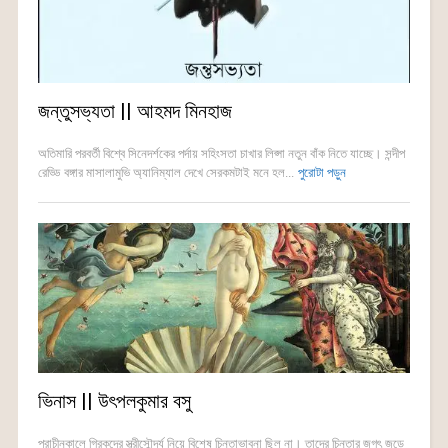
জন্তুসভ্যতা || আহমদ মিনহাজ
অতিমারি পরবর্তী বিশ্বে সিনেদর্শকের পর্দায় সহিংসতা চাখার লিপ্সা নতুন বাঁক নিতে যাচ্ছে। সন্দীপ
রেড্ডি বঙ্গার মাসালামুভি অ্যানিম্যাল দেখে সেরকমটাই মনে হল...
পুরোটা পড়ুন
ভিনাস || উৎপলকুমার বসু
প্রাচীনকালে গ্রিকদের স্ত্রীসৌন্দর্য নিয়ে বিশেষ চিন্তাভাবনা ছিল না। তাদের চিন্তার জগৎ জুড়ে