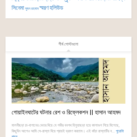
সিনেমা
স্মরণ
হলিউড
সুমন রহমান
শীর্ষ পোস্টগুলো
গোয়াইনঘাটের ঘটনার রেশ ও রিফ্লেকশন || হাসান আহমদ
মালনীছড়া চা-বাগানের ভেতর দিয়ে যে গভীর বনপথ হিলুয়াছড়া হয়ে কালাগুল গিয়ে মিশেছে,
কিছুদিন আগেও আমি সে-রাস্তা দিয়ে প্রায়ই ভ্রমণ করতাম। এই কাঁচা রাস্তাটির ন...
পুরোটা
পড়ুন