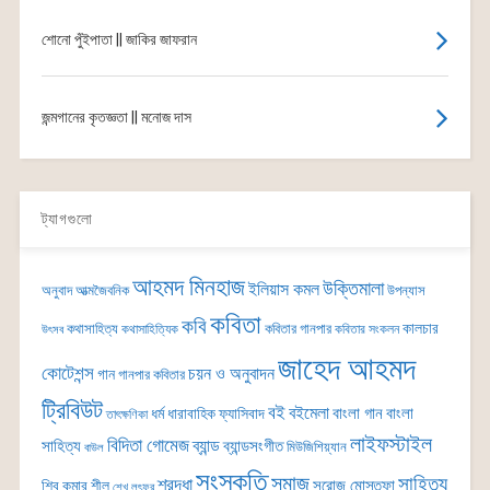
শোনো পুঁইপাতা || জাকির জাফরান
জন্মগানের কৃতজ্ঞতা || মনোজ দাস
ট্যাগগুলো
আহমদ মিনহাজ
উক্তিমালা
ইলিয়াস কমল
অনুবাদ
আত্মজৈবনিক
উপন্যাস
কবিতা
কবি
কালচার
কথাসাহিত্য
কবিতার গানপার
কথাসাহিত্যিক
কবিতার সংকলন
উৎসব
জাহেদ আহমদ
কোটেশন্স
চয়ন ও অনুবাদন
গান
গানপার কবিতার
ট্রিবিউট
বই
বইমেলা
বাংলা গান
বাংলা
ধর্ম
ধারাবাহিক
ফ্যাসিবাদ
তাৎক্ষণিকা
লাইফস্টাইল
বিদিতা গোমেজ
ব্যান্ড
সাহিত্য
ব্যান্ডসংগীত
মিউজিশিয়্যান
বাউল
সংস্কৃতি
সমাজ
সাহিত্য
শ্রদ্ধা
সরোজ মোস্তফা
শিবু কুমার শীল
শেখ লুৎফর