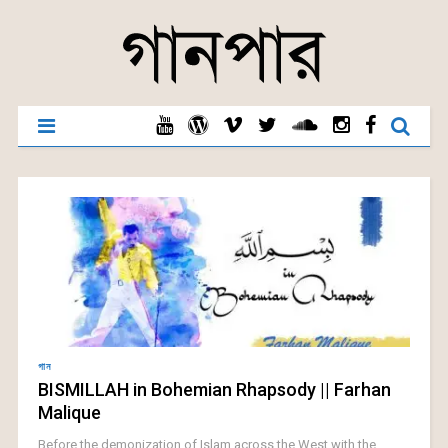
গান
BISMILLAH in Bohemian Rhapsody || Farhan
Malique
Before the demonization of Islam across the West with the