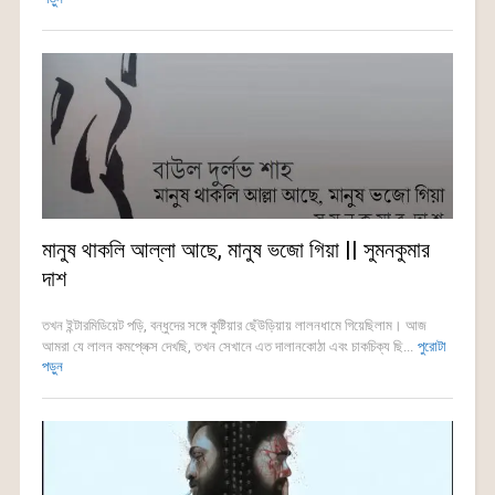
মানুষ থাকলি আল্লা আছে, মানুষ ভজো গিয়া || সুমনকুমার
দাশ
তখন ইন্টারমিডিয়েট পড়ি, বন্ধুদের সঙ্গে কুষ্টিয়ার ছেঁউড়িয়ায় লালনধামে গিয়েছিলাম। আজ
আমরা যে লালন কমপ্লেক্স দেখছি, তখন সেখানে এত দালানকোঠা এবং চাকচিক্য ছি...
পুরোটা
পড়ুন