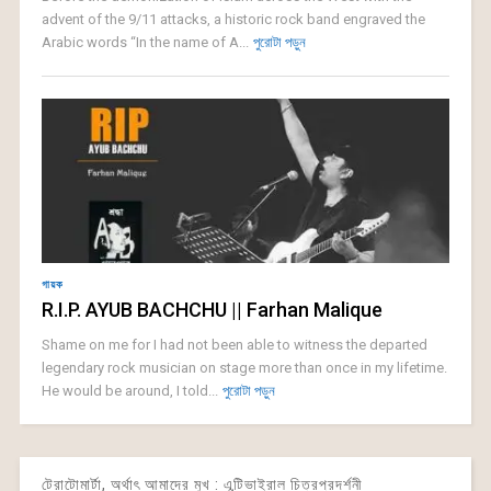
advent of the 9/11 attacks, a historic rock band engraved the
Arabic words “In the name of A...
পুরোটা পড়ুন
গায়ক
R.I.P. AYUB BACHCHU || Farhan Malique
Shame on me for I had not been able to witness the departed
legendary rock musician on stage more than once in my lifetime.
He would be around, I told...
পুরোটা পড়ুন
টেরাটোমার্টা, অর্থাৎ আমাদের মুখ : এন্টিভাইরাল চিত্রপ্রদর্শনী