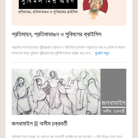
প্রতিমায়ন, প্রতিমাভাঙন ও সুবিমলের ক্রাইসিস
বাঙালির মানসচেতনায় রবীন্দ্রচর্চার প্রভাব ও পরিণতির দৃশ্যমান বন্ধ্যাত্ব আর ভণ্ডামিকে কামান
দাগানোর সময় সুবিমল রবীন্দ্রনাথের সৃষ্টিশীলতাকে খারিজ করে বসে...
পুরোটা পড়ুন
জলধামাইল || অসীম চক্রবর্তী
অধিবাস মানে হচ্ছে যে-কোনো বড় সনাতনী অনুষ্ঠানের আগের রাত। সেটা বিয়েও হতে পারে,