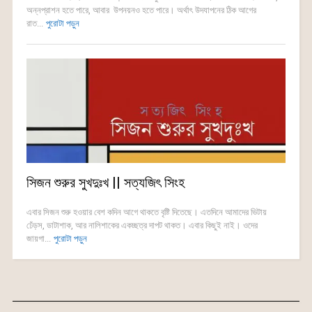
অন্নপ্রাশন হতে পারে, আবার উপনয়নও হতে পারে। অর্থাৎ উদযাপনের ঠিক আগের
রাত...
পুরোটা পড়ুন
সিজন শুরুর সুখদুঃখ || সত্যজিৎ সিংহ
এবার সিজন শুরু হওয়ার বেশ কদিন আগে থাকতে বৃষ্টি দিতেছে। এতদিনে আমাদের ভিটায়
ঢেঁড়স, ডাটাশাক, আর নালিশাকের একচ্ছত্র দাপট থাকত। এবার কিছুই নাই। ওদের
জায়গা...
পুরোটা পড়ুন