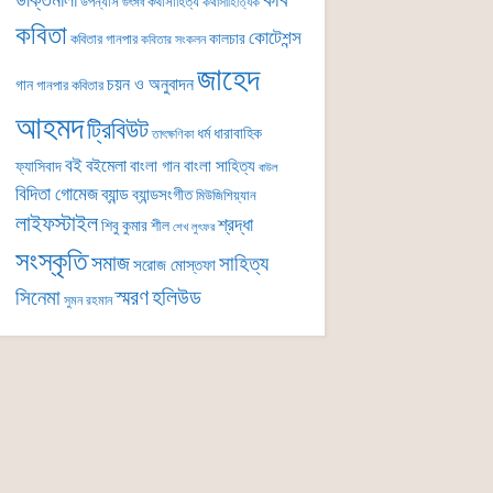
কবি
উক্তিমালা
উপন্যাস
কথাসাহিত্য
কথাসাহিত্যিক
উৎসব
কবিতা
কোটেশন্স
কালচার
কবিতার গানপার
কবিতার সংকলন
জাহেদ
চয়ন ও অনুবাদন
গান
গানপার কবিতার
আহমদ
ট্রিবিউট
ধর্ম
ধারাবাহিক
তাৎক্ষণিকা
বই
বইমেলা
বাংলা গান
বাংলা সাহিত্য
ফ্যাসিবাদ
বাউল
বিদিতা গোমেজ
ব্যান্ড
ব্যান্ডসংগীত
মিউজিশিয়্যান
লাইফস্টাইল
শ্রদ্ধা
শিবু কুমার শীল
শেখ লুৎফর
সংস্কৃতি
সমাজ
সাহিত্য
সরোজ মোস্তফা
সিনেমা
স্মরণ
হলিউড
সুমন রহমান