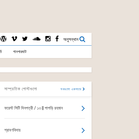
অনুসন্ধান
তা
গানপারঘাট
সাম্প্রতিক পোস্টগুলো
সবগুলো একসাথে
ফরেস্ট সিটি দিনপত্রী / ১৩ || পাপড়ি রহমান
শ্রাবণবিদায়