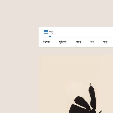
মেনু
ঘরদোর
সূচিপৃষ্ঠা
গায়ক
গান
গদ্য