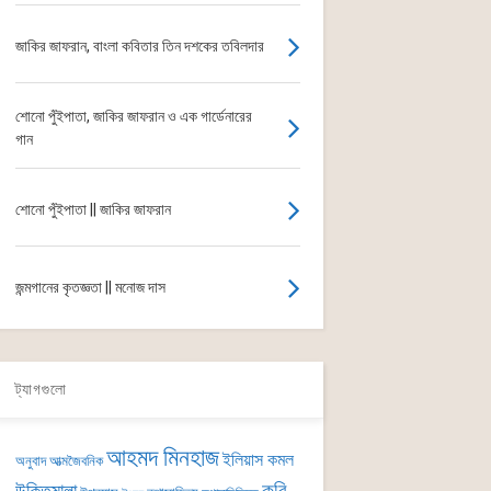
জাকির জাফরান, বাংলা কবিতার তিন দশকের তবিলদার
শোনো পুঁইপাতা, জাকির জাফরান ও এক গার্ডেনারের
গান
শোনো পুঁইপাতা || জাকির জাফরান
জন্মগানের কৃতজ্ঞতা || মনোজ দাস
ট্যাগগুলো
আহমদ মিনহাজ
ইলিয়াস কমল
অনুবাদ
আত্মজৈবনিক