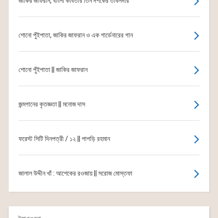
জাকির জাফরান, বাংলা কবিতার তিন দশকের তবিলদার
শোনো পুঁইপাতা, জাকির জাফরান ও এক গার্ডেনারের গান
শোনো পুঁইপাতা || জাকির জাফরান
জন্মগানের কৃতজ্ঞতা || মনোজ দাস
ফরেস্ট সিটি দিনপত্রী / ১২ || পাপড়ি রহমান
জালাল উদ্দীন খাঁ : আশেকের রওজায় || সরোজ মোস্তফা