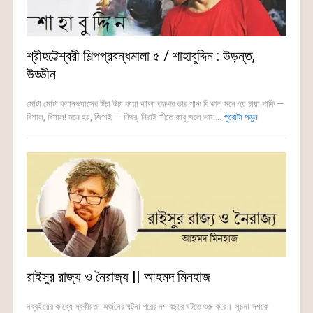
শ্রীহট্টেশ্বরী শিল্পপ্রবন্ধমালা ৫ / শাহাবুদ্দিন : উড়ন্ত,
উড্ডীন
মোটা মোটা ক্যানভ্যাসের উঁচা উঁচা কায়া কাআ তরুবর তার পাঞ্চ বি ডাল মনে হয় চায়া থাকি —
বিশাল, বিশাল! মনে হয়, জিগাই — নিথর, নিরাই শীতে কাবু জলে ভাস...
পুরোটা পড়ুন
রাইসুর রাজ্য ও নৈরাজ্য || আহমদ মিনহাজ
নব্বইয়ের কাব্যে স্বকীয়তা অর্জনের ঘটনা পরের দশ বছরে ঘটতে শুরু করে। সূচনা-দশকে