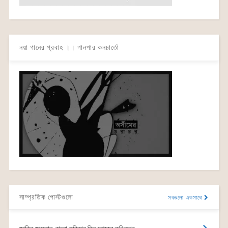
নয়া গানের প্রবাহ ।। গানপার কনচার্তো
সাম্প্রতিক পোস্টগুলো
সবগুলো একসাথে