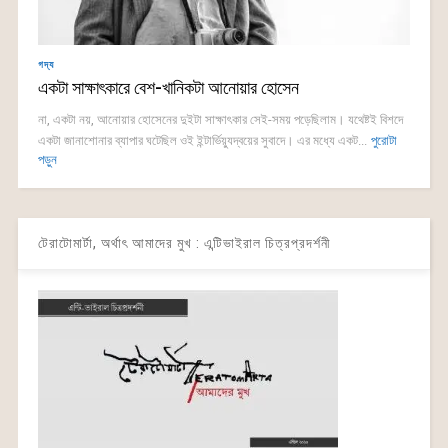
গদ্য
একটা সাক্ষাৎকারে বেশ-খানিকটা আনোয়ার হোসেন
না, একটা নয়, আনোয়ার হোসেনের দুইটা সাক্ষাৎকার সেই-সময় পড়েছিলাম। যথেষ্টই বিশদে
একটা জানাশোনার ব্যাপার ঘটেছিল ওই ইন্টার্ভিয়্যুদ্বয়ের সুবাদে। এর মধ্যে একট...
পুরোটা
পড়ুন
টেরাটোমার্টা, অর্থাৎ আমাদের মুখ : এন্টিভাইরাল চিত্রপ্রদর্শনী