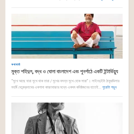
কথাবার্তা
মুক্ত শহিদুল, বদ্ধ ও ঘোলা বাংলাদেশ এবং পুনর্পাঠে একটি ইন্টার্ভিয়্যু
“সুখে আছে যারা সুখে থাক তারা / সুখের বসন্ত সুখে হোক সারা”। লাইনদুইটা ঠাকুরভিলার
মহর্ষি দেবেন্দ্রনাথের একগাদা কাচ্চাবাচ্চার মধ্যে একদম কনিষ্ঠজনের হাতেই...
পুরোটা পড়ুন