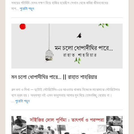
সময়ের গতিবিধি যেসব লক্ষণ নিয়ে হাজির হয়েছিল সেখান থেকে কবিরা জীবনবোধের
মাপ...
পুরোটা পড়ুন
মন চলো ধোপাদীঘির পারে… || রাহাত শাহরিয়ার
গল্প বলা ও লিখা — দুটোই স্টোরিটেলিং-এর আওতায় থাকায় নিজেকে মাঝেমাঝে স্টোরিটেলার
বলে ভ্রম হয়। অভ্যস্ত নই এমন বন্ধুসভায় আমার মুখ দিয়ে তেমনকিছু বেরোয় না।
...
পুরোটা পড়ুন