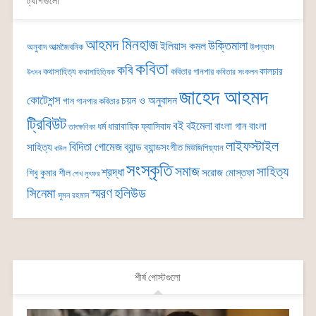
ট্যাগগুলো
আহমদ মিনহাজ
উক্তিমালা
ইলিয়াস কমল
অনুবাদ
আত্মজৈবনিক
উপন্যাস
কবিতা
কবি
কালচার
কথাসাহিত্য
কবিতার গানপার
কথাসাহিত্যিক
কবিতার সংকলন
উৎসব
জাহেদ আহমদ
কোটেশন্স
চয়ন ও অনুবাদন
গান
গানপার কবিতার
ট্রিবিউট
বই
বইমেলা
বাংলা গান
বাংলা
ধর্ম
ধারাবাহিক
ফ্যাসিবাদ
তাৎক্ষণিকা
লাইফস্টাইল
বিদিতা গোমেজ
ব্যান্ড
সাহিত্য
ব্যান্ডসংগীত
মিউজিশিয়্যান
বাউল
সংস্কৃতি
সমাজ
সাহিত্য
শ্রদ্ধা
সরোজ মোস্তফা
শিবু কুমার শীল
শেখ লুৎফর
সিনেমা
স্মরণ
হলিউড
সুমন রহমান
শীর্ষ পোস্টগুলো