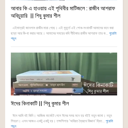
আবার কি এ হাওয়ায় এই পৃথিবীর মাটিজলে : রাজীব আশরাফ
অবিচুয়ারি || শিবু কুমার শীল
এইমাত্রই জানলাম রাজীব মারা গেছে। এই মুহূর্তে এই শোক-সংবাদটি আমাদের বহন করা
ছাড়া আর কি-বা করার আছে। আমাদের সময়ের কবি গীতিকার রাজীব আশরাফ তার ক...
পুরোটা
পড়ুন
ঈদের কিনাকাটি || শিবু কুমার শীল
ঈদে আমি বই কিনি। আজিজ মার্কেটে গেলে ঈদের সময় মনে হয় বইই নতুন জামা। নতুন
শিহরণ। এসব আজও একটু একটু হয়। তক্ষশিলায় ‘অবিরত দ্বৈরথে বিজ্ঞান’ দ্বিত...
পুরোটা
পড়ুন