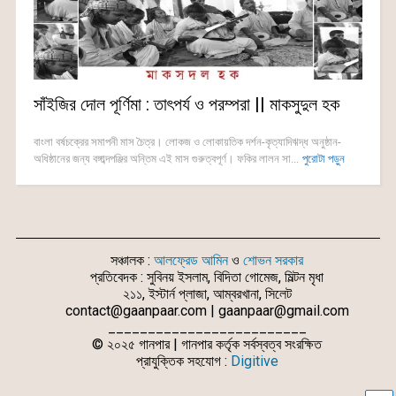
সাঁইজির দোল পূর্ণিমা : তাৎপর্য ও পরম্পরা || মাকসুদুল হক
বাংলা বর্ষচক্রের সমাপনী মাস চৈত্র। লোকজ ও লোকায়তিক দর্শন-কৃত্যাদিঋদ্ধ অনুষ্ঠান-
অধিষ্ঠানের জন্য বঙ্গাব্দপঞ্জির অন্তিম এই মাস গুরুত্বপূর্ণ। ফকির লালন সা...
পুরোটা পড়ুন
সঞ্চালক :
আলফ্রেড আমিন
ও
শোভন সরকার
প্রতিবেদক : সুবিনয় ইসলাম, বিদিতা গোমেজ, মিল্টন মৃধা
২১১, ইস্টার্ন প্লাজা, আম্বরখানা, সিলেট
contact@gaanpaar.com | gaanpaar@gmail.com
_________________________
© ২০২৫ গানপার | গানপার কর্তৃক সর্বস্বত্ব সংরক্ষিত
প্রাযুক্তিক সহযোগ :
Digitive