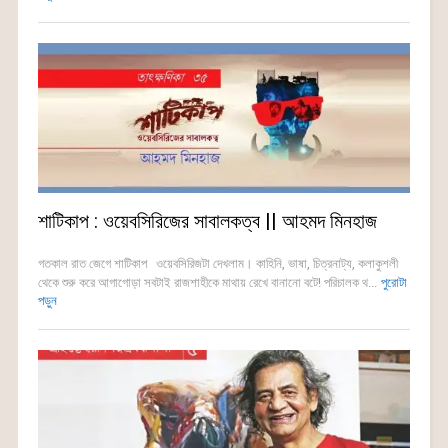
শাটিকাপ : ওয়েবসিরিজের সাবালকত্ব || আহমদ মিনহাজ
গতকাল রাত জেগে শাটিকাপ ওয়েবসিরিজটা দেখলাম। কাহিনি, ভাষা, চিত্রনাট্য, কলাকুশলী
থেকে শুরু করে আগাগোড়া সবটাই রাজশাহীকে মাথায় রেখে বানানো বটে! পরিচালক থ...
পুরোটা
পড়ুন