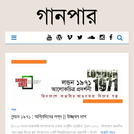
গদ্য
লন্ডন ১৯৭১ : অগ্নিদিনের লগ্ন || উজ্জ্বল দাশ
[২০১৬ সনের মাঝামাঝি বাংলাদেশের ঢাকায় অনুষ্ঠিত হয়েছিল ‘লন্ডন ১৯৭১ : ভিনদেশে বাঙালির
আগুনঝরা দিনের গল্প’ শিরোনামে একটি স্থিরচিত্রালেখ্য প্রদর্শনী। তিনদি...
পুরোটা পড়ুন