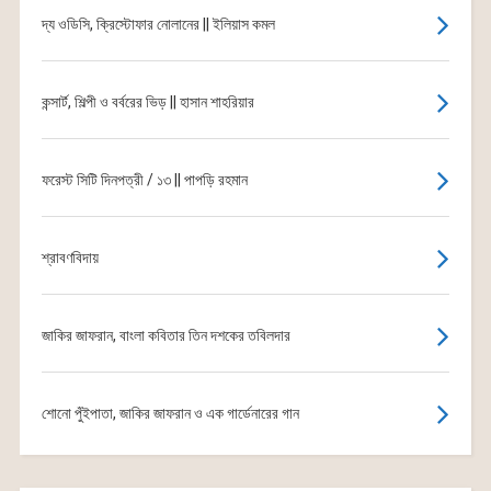
দ্য ওডিসি, ক্রিস্টোফার নোলানের || ইলিয়াস কমল
কন্সার্ট, শিল্পী ও বর্বরের ভিড় || হাসান শাহরিয়ার
ফরেস্ট সিটি দিনপত্রী / ১৩ || পাপড়ি রহমান
শ্রাবণবিদায়
জাকির জাফরান, বাংলা কবিতার তিন দশকের তবিলদার
শোনো পুঁইপাতা, জাকির জাফরান ও এক গার্ডেনারের গান