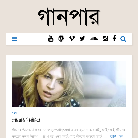
গদ্য
পোয়েজি নির্বাচিতা
জীবনের ভিতরে থেকে যে-সমস্ত ভুলভ্রান্তিগুলা আমরা হামেশা করে যাই, সেইগুলাই জীবনের
সবচেয়ে মজার জিনিশ। পরিপূর্ণ নয় এমন মুহূর্তগুলাই জীবনের মধুরতর মুহূর্ত।...
পুরোটা পড়ুন