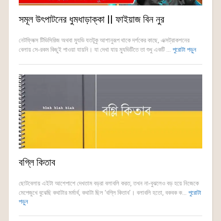
সমূল উৎপাটনের ধুমধাড়াক্কা || ফাইয়াজ বিন নুর
নেটফ্লিক্স টিভিসিরিজ অথবা ম্যুভি যতটুকু আশানুরূপ থাকে দর্শকের কাছে, এক্সট্রাকশনের
বেলায় সে-রকম কিছুই পাওয়া যায়নি। যা দেখা যায় ম্যুভিটিতে তা শুধু একটি ...
পুরোটা পড়ুন
বগ্লি কিতাব
ছোটবেলায় এইটা আশেপাশে দেখতাম বড়রা বলাবলি করত, তখন না-বুঝলেও বড় হয়ে নিজেকে
মেপেজুখে বুঝেছি কথাটার মর্মার্থ, কথাটা ছিল ‘বগ্লি কিতাব’। বলাবলি হতো, বকবক ক...
পুরোটা
পড়ুন