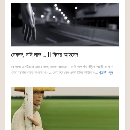
মেঘদল, মাই লাভ … || বিজয় আহমেদ
যে-গল্পের নামঠিকানা আমার কাছে আজো অজানা ... সেই গল্পে ঠাঁয় দাঁড়িয়ে গাইছি এ-গান!
এসো আমার শহরে, না-বলা গল্পে ... সেই কবে যেন একটা টিভির লাইভে শ...
পুরোটা পড়ুন