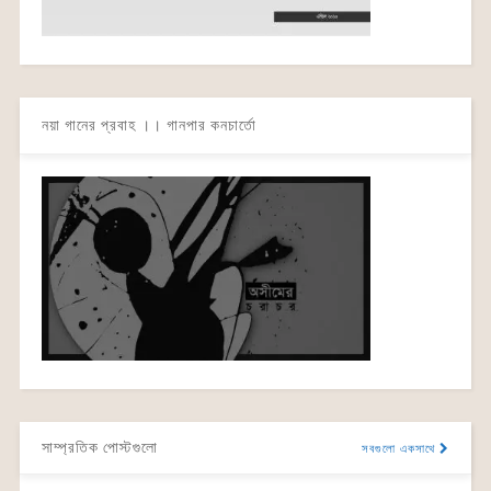
নয়া গানের প্রবাহ ।। গানপার কনচার্তো
সাম্প্রতিক পোস্টগুলো
সবগুলো একসাথে