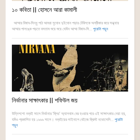
১০ কবিতা || হোসনে আরা কামালী
আম্মার বিষাদ-সিন্ধু পাঠ আমরা সুবোধ দুইবোন পড়ার টেবিলকে অস্বীকার করে সন্ধ্যায়
আম্মার পালঙ্কে পড়তে বসতাম শুয়ে শুয়ে যেদিন আম্মা বিষাদ-সি...
পুরোটা পড়ুন
নির্ভানার সাক্ষাৎকার || শফিউল জয়
উন্নিশশো নব্বই সালে নির্ভানার ‘ব্লিচ’ অ্যালবাম বের হওয়ার পরে এই সাক্ষাৎকার নেয়া হয়,
যদিও প্রকাশিত হয় ১৯৯৯ সালে। নব্বইয়ের লাইনাপে বেইজে ক্রিস্ট নভোসেলি...
পুরোটা
পড়ুন