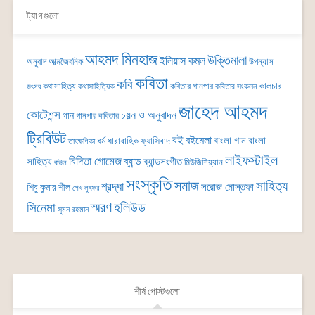
ট্যাগগুলো
আহমদ মিনহাজ
উক্তিমালা
ইলিয়াস কমল
অনুবাদ
আত্মজৈবনিক
উপন্যাস
কবিতা
কবি
কালচার
কথাসাহিত্য
কবিতার গানপার
কথাসাহিত্যিক
কবিতার সংকলন
উৎসব
জাহেদ আহমদ
কোটেশন্স
চয়ন ও অনুবাদন
গান
গানপার কবিতার
ট্রিবিউট
বই
বইমেলা
বাংলা গান
বাংলা
ধর্ম
ধারাবাহিক
ফ্যাসিবাদ
তাৎক্ষণিকা
লাইফস্টাইল
বিদিতা গোমেজ
ব্যান্ড
সাহিত্য
ব্যান্ডসংগীত
মিউজিশিয়্যান
বাউল
সংস্কৃতি
সমাজ
সাহিত্য
শ্রদ্ধা
সরোজ মোস্তফা
শিবু কুমার শীল
শেখ লুৎফর
সিনেমা
স্মরণ
হলিউড
সুমন রহমান
শীর্ষ পোস্টগুলো