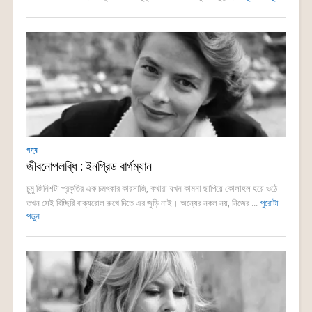
গদ্য
জীবনোপলব্ধি : ইনগ্রিড বার্গম্যান
চুমু জিনিশটা প্রকৃতির এক চমৎকার কারসাজি, কথারা যখন কামনা ছাপিয়ে কোলাহল হয়ে ওঠে
তখন সেই বিচ্ছিরি বাক্যরোল রুখে দিতে এর জুড়ি নাই। অন্যের নকল নয়, নিজের ...
পুরোটা
পড়ুন