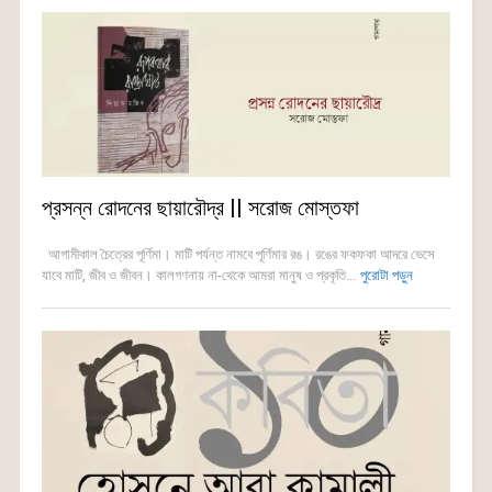
প্রসন্ন রোদনের ছায়ারৌদ্র || সরোজ মোস্তফা
আগামীকাল চৈত্রের পূর্ণিমা। মাটি পর্যন্ত নামবে পূর্ণিমার রঙ। রঙের ফকফকা আদরে ভেসে
যাবে মাটি, জীব ও জীবন। কালগণনায় না-থেকে আমরা মানুষ ও প্রকৃতি...
পুরোটা পড়ুন