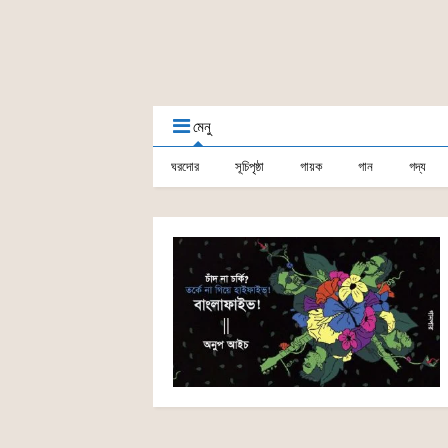
মেনু
ঘরদোর
সূচিপৃষ্ঠা
গায়ক
গান
গদ্য