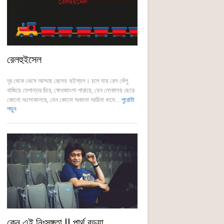
রেলহুইসেল
দূর থেকে ভেসে আসছে রেলের হুইস্যল। চলে যায় রেল ভেঁপু
বাজিয়ে তেপান্তর চিরে, ক্ষেতজাংলা পারায়ে, যেন লোকালয় ছেড়ে
কোনো অলোকালয়ে, যেন কোনো অজানা আচিনা ধামে...
পুরোটা
পড়ুন
কেন এই নিঃসঙ্গতা || পার্থ বড়ুয়া