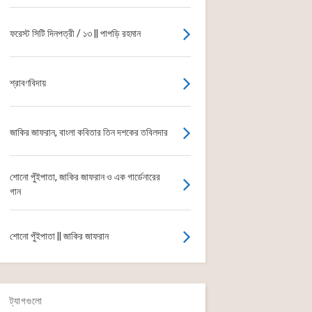
ফরেস্ট সিটি দিনপত্রী / ১৩ || পাপড়ি রহমান
শ্রাবণবিদায়
জাকির জাফরান, বাংলা কবিতার তিন দশকের তবিলদার
শোনো পুঁইপাতা, জাকির জাফরান ও এক গার্ডেনারের
গান
শোনো পুঁইপাতা || জাকির জাফরান
ট্যাগগুলো