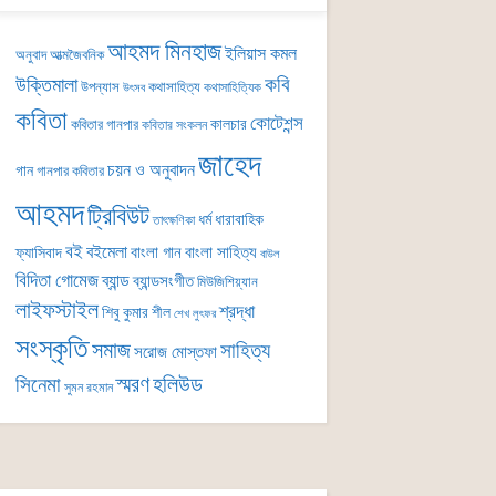
আহমদ মিনহাজ
ইলিয়াস কমল
অনুবাদ
আত্মজৈবনিক
কবি
উক্তিমালা
উপন্যাস
কথাসাহিত্য
কথাসাহিত্যিক
উৎসব
কবিতা
কোটেশন্স
কালচার
কবিতার গানপার
কবিতার সংকলন
জাহেদ
চয়ন ও অনুবাদন
গান
গানপার কবিতার
আহমদ
ট্রিবিউট
ধর্ম
ধারাবাহিক
তাৎক্ষণিকা
বই
বইমেলা
বাংলা গান
বাংলা সাহিত্য
ফ্যাসিবাদ
বাউল
বিদিতা গোমেজ
ব্যান্ড
ব্যান্ডসংগীত
মিউজিশিয়্যান
লাইফস্টাইল
শ্রদ্ধা
শিবু কুমার শীল
শেখ লুৎফর
সংস্কৃতি
সমাজ
সাহিত্য
সরোজ মোস্তফা
সিনেমা
স্মরণ
হলিউড
সুমন রহমান