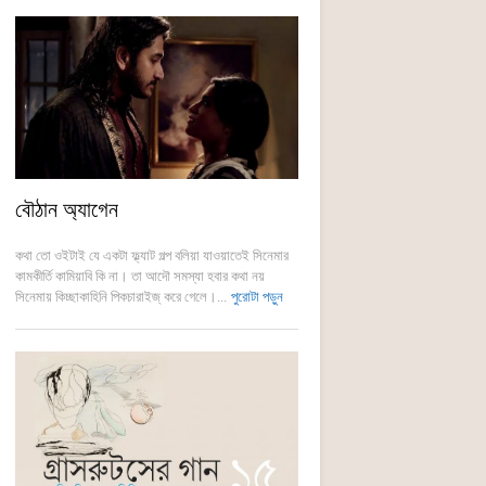
বৌঠান অ্যাগেন
কথা তো ওইটাই যে একটা ফ্ল্যাট গল্প বলিয়া যাওয়াতেই সিনেমার
কামকীর্তি কামিয়াবি কি না। তা আদৌ সমস্যা হবার কথা নয়
সিনেমায় কিচ্ছাকাহিনি পিকচারাইজ্ করে গেলে।...
পুরোটা পড়ুন