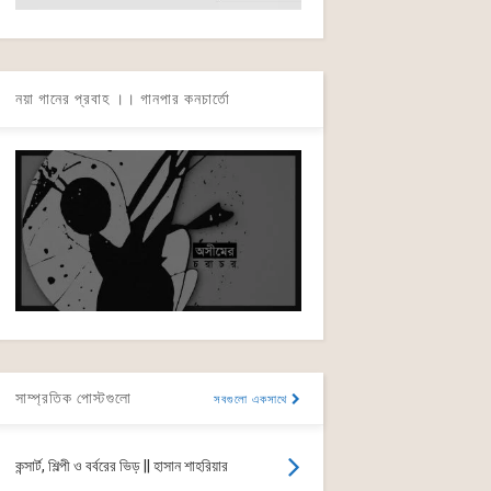
নয়া গানের প্রবাহ ।। গানপার কনচার্তো
সাম্প্রতিক পোস্টগুলো
সবগুলো একসাথে
কন্সার্ট, শিল্পী ও বর্বরের ভিড় || হাসান শাহরিয়ার