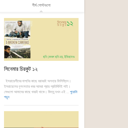
শীর্ষ পোস্টগুলো
সিনেমার চিরকুট ১২
ইসরায়েলীদের দাপটের কাছে বরাবরই অসহায় ফিলিস্তিন।
ইসরায়েলের নৃশংসতার খবর আমরা প্রায় প্রতিদিনিই পাই।
সেগুলো আমাদের কাছে খবরই থাকে। কিন্তু যখন এই ...
পুরোটা
পড়ুন