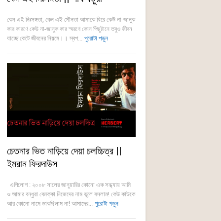
কেন এই নিঃসঙ্গতা, কেন এই মৌনতা আমাকে ঘিরে কেউ না-জানুক
কার কারণে কেউ না-জানুক কার স্মরণে কোন পিছুটানে তবুও জীবন
যাচ্ছে কেটে জীবনের নিয়মে।। স্বপ...
পুরোটা পড়ুন
চেতনার ভিত নাড়িয়ে দেয়া চলচ্চিত্র ||
ইমরান ফিরদাউস
এপিলোগ : ২০০৮ সালের জানুয়ারির কোনো এক সন্ধ্যায় আমি
ও আমার বন্ধুরা বেমক্কা নিজেদের নাম ভুলে বসলাম! কেউ কাউকে
আর কোনো নামে ডাকছিলাম না! আমাদের...
পুরোটা পড়ুন