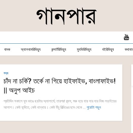
বাদক
অ্যালবামরিভিয়্যু
কন্সার্টরিভিয়্যু
ম্যুভিরিভিয়্যু
বইরিভিয়্যু
কথাবার্
গদ্য
চাঁদ না চর্কি? তর্কে না গিয়ে হাইফাইভ, বাংলাফাইভ!
|| অনুপ আইচ
প্রতিদিন সকালে ঘুম ভাঙে ছয়টার অ্যালার্মে; তারপর! ব্ব্যস, শুরু হয়ে যায় যার যার নিজ লড়াইয়ের
আলাপ। কেউ ফন্দিতে, কেউ ধান্ধায়। কেউ উঁচু বিল্ডিঙের ছাদ থেকে ...
পুরোটা পড়ুন