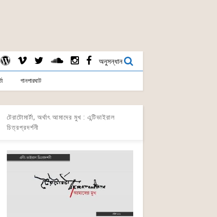
অনুসন্ধান
তা
গানপারঘাট
টেরাটোমার্টা, অর্থাৎ আমাদের মুখ : এন্টিভাইরাল
চিত্রপ্রদর্শনী