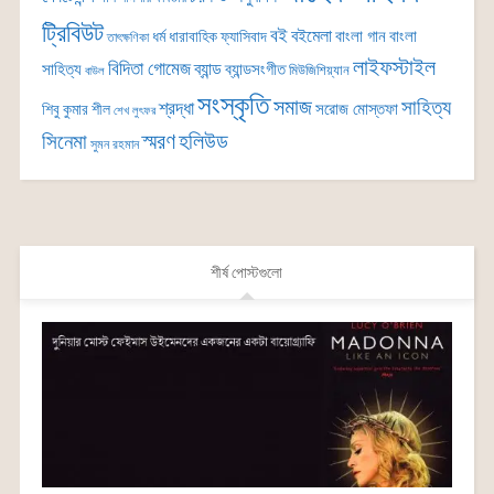
ট্রিবিউট
বই
বইমেলা
বাংলা গান
বাংলা
ধর্ম
ধারাবাহিক
ফ্যাসিবাদ
তাৎক্ষণিকা
লাইফস্টাইল
বিদিতা গোমেজ
ব্যান্ড
সাহিত্য
ব্যান্ডসংগীত
মিউজিশিয়্যান
বাউল
সংস্কৃতি
সমাজ
সাহিত্য
শ্রদ্ধা
সরোজ মোস্তফা
শিবু কুমার শীল
শেখ লুৎফর
সিনেমা
স্মরণ
হলিউড
সুমন রহমান
শীর্ষ পোস্টগুলো