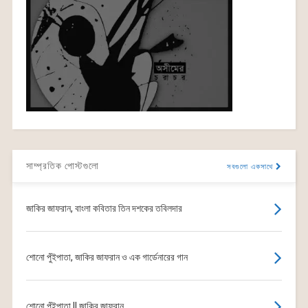
সাম্প্রতিক পোস্টগুলো
সবগুলো একসাথে
জাকির জাফরান, বাংলা কবিতার তিন দশকের তবিলদার
শোনো পুঁইপাতা, জাকির জাফরান ও এক গার্ডেনারের গান
শোনো পুঁইপাতা || জাকির জাফরান