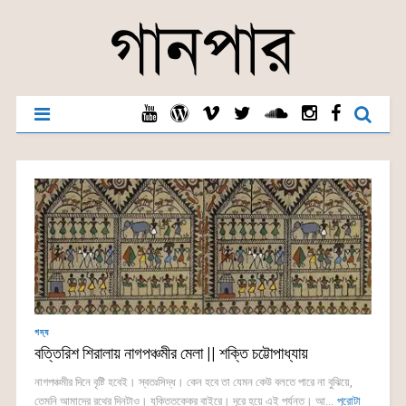
গদ্য
বত্তিরিশ শিরালায় নাগপঞ্চমীর মেলা || শক্তি চট্টোপাধ্যায়
নাগপঞ্চমীর দিনে বৃষ্টি হবেই। স্বতঃসিদ্ধ। কেন হবে তা যেমন কেউ বলতে পারে না বুঝিয়ে,
তেমনি আমাদের রথের দিনটাও। যুক্তিতক্কের বাইরে। দূরে হয়ে এই পর্যন্ত। আ...
পুরোটা