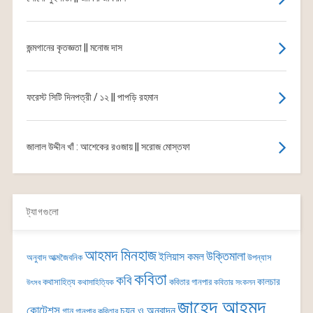
জন্মগানের কৃতজ্ঞতা || মনোজ দাস
ফরেস্ট সিটি দিনপত্রী / ১২ || পাপড়ি রহমান
জালাল উদ্দীন খাঁ : আশেকের রওজায় || সরোজ মোস্তফা
ট্যাগগুলো
আহমদ মিনহাজ
উক্তিমালা
ইলিয়াস কমল
অনুবাদ
আত্মজৈবনিক
উপন্যাস
কবিতা
কবি
কালচার
কথাসাহিত্য
কবিতার গানপার
কথাসাহিত্যিক
কবিতার সংকলন
উৎসব
জাহেদ আহমদ
কোটেশন্স
চয়ন ও অনুবাদন
গান
গানপার কবিতার