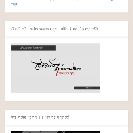
পড়ুন
টেরাটোমার্টা, অর্থাৎ আমাদের মুখ : এন্টিভাইরাল চিত্রপ্রদর্শনী
নয়া গানের প্রবাহ ।। গানপার কনচার্তো