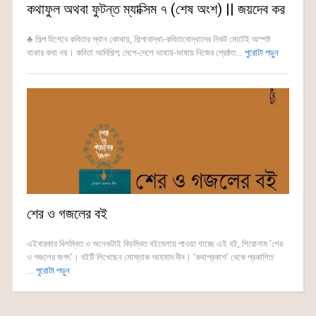
কথাফুল অথবা ফুটন্ত ম্যাক্সিম ৭ (শেষ অংশ) || জয়দেব কর
♣ শিল্প হিশেবে কবিতার স্থান কোথায়, শিল্পবোদ্ধা-কবিতাবোদ্ধাদের নিকট মোটেই অস্পষ্ট
থাকার কথা নয়। কবিতা আদিশিল্প; দেশে-দেশে ভাষায়-ভাষায় নিজের শ্রেষ্ঠত...
পুরোটা পড়ুন
শের ও গজলের বই
এইবারকার বিলম্বিত ও অনেকটাই বিড়ম্বিত বইমেলায় পাওয়া যাচ্ছে এই বই, শিরোনাম ‘শের
ও গজলের জগৎ’। বইটি লিখেছেন মোস্তাক আহমাদ দীন। ‘কথাপ্রকাশ’ থেকে প্রকাশিত
...
পুরোটা পড়ুন