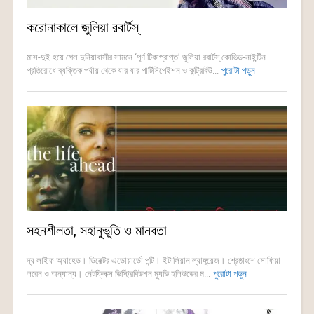
করোনাকালে জুলিয়া রবার্টস্
মাস-দুই হয়ে গেল দুনিয়াবাসীর সামনে ‘পূর্ণ টিকাপ্রাপ্ত’ জুলিয়া রবার্টস্ কোভিড-নাইন্টিন
প্রতিরোধে ব্যক্তিক পর্যায় থেকে যার যার পার্টিসিপেইশন ও কন্ট্রিবিউ...
পুরোটা পড়ুন
সহনশীলতা, সহানুভূতি ও মানবতা
দ্য লাইফ অ্যাহেড। ডিরেক্টর এডোয়ার্ডো পন্টি। ইটালিয়ান ল্যাঙ্গুয়েজ। শ্রেষ্ঠাংশে সোফিয়া
লরেন ও অন্যান্য। নেটফ্লিক্স ডিস্ট্রিবিউশন ম্যুভি হলিউডের ম...
পুরোটা পড়ুন