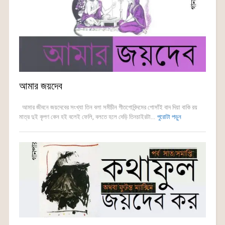
আমার জয়দেব
আমার জীবনে জয়দেবের সংখ্যা তিন বলা সমীচীন গীতগোবিন্দমের গোসাঁই বাদ দিয়া বাকি রয়
মাত্র দুই কৃপণ কেন হই বলেই ফেলি, বলতে হলে দেড়ি তিনচাইরটা...
পুরোটা পড়ুন